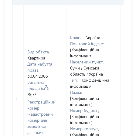
Країна:
Україна
Поштовий індекс:
[Конфіденційна
Вид об'єкта:
інформація]
Квартира
Населений пункт:
Дата набуття
Суми / Сумська
права:
область / Україна
30.04.2003
Тип:
[Конфіденційна
Загальна
інформація]
2
площа (м
):
Назва:
79,77
[Конфіденційна
19323
1
Реєстраційний
інформація]
номер
Номер будинку:
(кадастровий
[Конфіденційна
номер для
інформація]
земельної
Номер корпусу:
ділянки):
[Конфіденційна