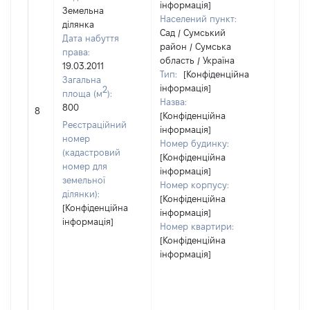
інформація]
Земельна
Населений пункт:
ділянка
Сад / Сумський
Дата набуття
район / Сумська
права:
область / Україна
19.03.2011
Тип:
[Конфіденційна
Загальна
інформація]
2
площа (м
):
Назва:
800
[Не ві
8
[Конфіденційна
Реєстраційний
інформація]
номер
Номер будинку:
(кадастровий
[Конфіденційна
номер для
інформація]
земельної
Номер корпусу:
ділянки):
[Конфіденційна
[Конфіденційна
інформація]
інформація]
Номер квартири:
[Конфіденційна
інформація]