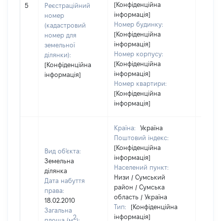
[Конфіденційна
[Не ві
5
Реєстраційний
інформація]
номер
Номер будинку:
(кадастровий
[Конфіденційна
номер для
інформація]
земельної
Номер корпусу:
ділянки):
[Конфіденційна
[Конфіденційна
інформація]
інформація]
Номер квартири:
[Конфіденційна
інформація]
Країна:
Україна
Поштовий індекс:
[Конфіденційна
Вид об'єкта:
інформація]
Земельна
Населений пункт:
ділянка
Низи / Сумський
Дата набуття
район / Сумська
права:
область / Україна
18.02.2010
Тип:
[Конфіденційна
Загальна
інформація]
2
площа (м
):