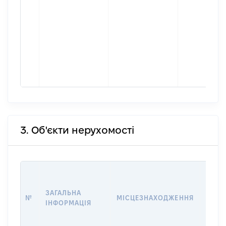
3. Об'єкти нерухомості
ВАРТ
ДАТУ
ЗАГАЛЬНА
ПРАВ
№
МІСЦЕЗНАХОДЖЕННЯ
ІНФОРМАЦІЯ
ОСТ
ГРО
ОЦІ