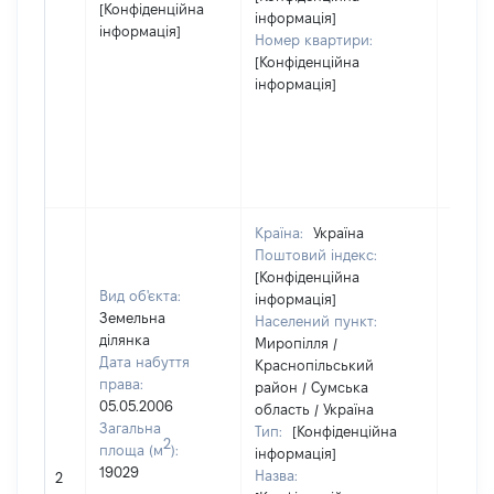
[Конфіденційна
інформація]
інформація]
Номер квартири:
[Конфіденційна
інформація]
Країна:
Україна
Поштовий індекс:
[Конфіденційна
Вид об'єкта:
інформація]
Земельна
Населений пункт:
ділянка
Миропілля /
Дата набуття
Краснопільський
права:
район / Сумська
05.05.2006
область / Україна
Загальна
Тип:
[Конфіденційна
2
площа (м
):
інформація]
[Не
19029
Назва:
2
засто