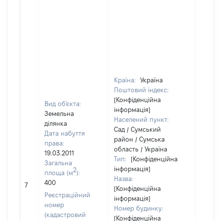
Країна:
Україна
Поштовий індекс:
[Конфіденційна
Вид об'єкта:
інформація]
Земельна
Населений пункт:
ділянка
Сад / Сумський
Дата набуття
район / Сумська
права:
область / Україна
19.03.2011
Тип:
[Конфіденційна
Загальна
інформація]
2
площа (м
):
Назва:
400
[Не ві
7
[Конфіденційна
Реєстраційний
інформація]
номер
Номер будинку:
(кадастровий
[Конфіденційна