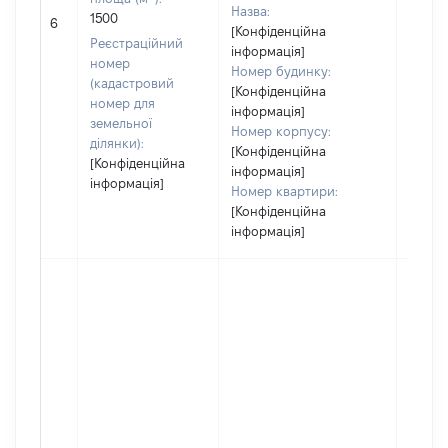
Назва:
1500
[Не ві
6
[Конфіденційна
Реєстраційний
інформація]
номер
Номер будинку:
(кадастровий
[Конфіденційна
номер для
інформація]
земельної
Номер корпусу:
ділянки):
[Конфіденційна
[Конфіденційна
інформація]
інформація]
Номер квартири:
[Конфіденційна
інформація]