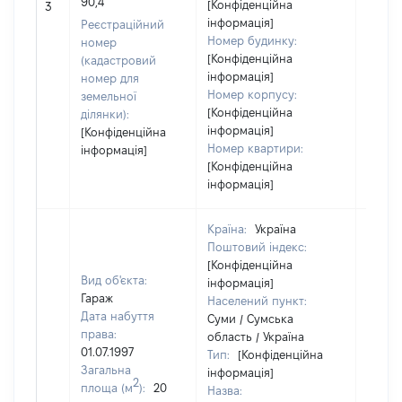
90,4
[Конфіденційна
41636
3
інформація]
Реєстраційний
Номер будинку:
номер
[Конфіденційна
(кадастровий
інформація]
номер для
Номер корпусу:
земельної
[Конфіденційна
ділянки):
інформація]
[Конфіденційна
Номер квартири:
інформація]
[Конфіденційна
інформація]
Країна:
Україна
Поштовий індекс:
[Конфіденційна
Вид об'єкта:
інформація]
Гараж
Населений пункт:
Дата набуття
Суми / Сумська
права:
область / Україна
01.07.1997
Тип:
[Конфіденційна
Загальна
інформація]
2
площа (м
):
20
Назва:
[Не