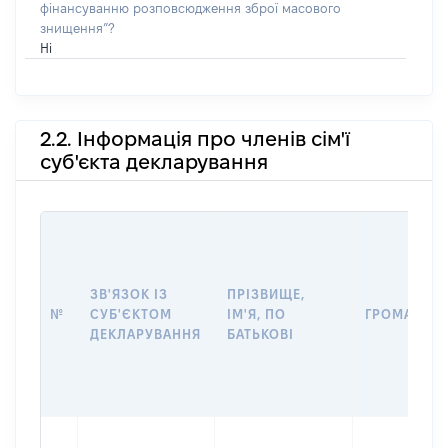
фінансуванню розповсюдження зброї масового
знищення”?
Ні
2.2. Інформація про членів сім'ї
суб'єкта декларування
ЗВ'ЯЗОК ІЗ
ПРІЗВИЩЕ,
№
СУБ'ЄКТОМ
ІМ'Я, ПО
ГРОМАДЯН
ДЕКЛАРУВАННЯ
БАТЬКОВІ