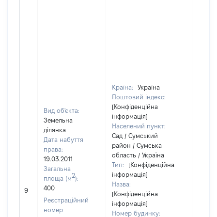
Країна:
Україна
Поштовий індекс:
[Конфіденційна
Вид об'єкта:
інформація]
Земельна
Населений пункт:
ділянка
Сад / Сумський
Дата набуття
район / Сумська
права:
область / Україна
19.03.2011
Тип:
[Конфіденційна
Загальна
інформація]
2
площа (м
):
Назва:
400
[Не ві
9
[Конфіденційна
Реєстраційний
інформація]
номер
Номер будинку: