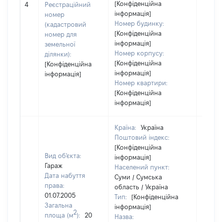
[Конфіденційна
4
Реєстраційний
засто
інформація]
номер
Номер будинку:
(кадастровий
[Конфіденційна
номер для
інформація]
земельної
Номер корпусу:
ділянки):
[Конфіденційна
[Конфіденційна
інформація]
інформація]
Номер квартири:
[Конфіденційна
інформація]
Країна:
Україна
Поштовий індекс:
[Конфіденційна
Вид об'єкта:
інформація]
Гараж
Населений пункт:
Дата набуття
Суми / Сумська
права:
область / Україна
01.07.2005
Тип:
[Конфіденційна
Загальна
інформація]
2
площа (м
):
20
Назва: