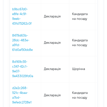
b9bc67d0-
e8fe-4c5f-
Кандидата
Декларація
2018
9eeb-
на посаду
43fd75262c0f
8479d63b-
28dc-483e-
Кандидата
Декларація
2018
a91d-
на посаду
61d0af50bb8e
8d169c55-
c347-42c1-
Декларація
Щорічна
2018
9e07-
9e433029fd0a
d2e2c268-
521c-4baa-
Кандидата
Декларація
2017
a7bd-
на посаду
9efedc2728e1