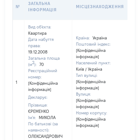
ВАР
ЗАГАЛЬНА
№
МІСЦЕЗНАХОДЖЕННЯ
НА 
ІНФОРМАЦІЯ
НАБ
Вид об'єкта:
Квартира
Країна:
Україна
Дата набуття
Поштовий індекс:
права:
[Конфіденційна
19.12.2008
інформація]
Загальна площа
2
Населений пункт:
(м
):
70
Київ / Україна
Реєстраційний
Тип вулиці:
номер:
[Не
[Конфіденційна
1
[Конфіденційна
відо
інформація]
інформація]
Вулиця:
Декларує:
[Конфіденційна
Прізвище:
інформація]
ЄРЕМЕНКО
Номер корпусу:
Ім'я:
МИКОЛА
[Конфіденційна
По батькові (за
інформація]
наявності):
ОЛЕКСАНДРОВИЧ