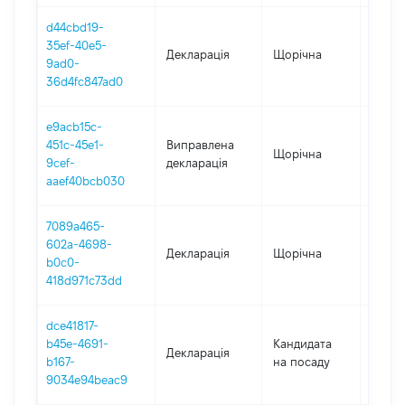
d44cbd19-
35ef-40e5-
Декларація
Щорічна
2017
9ad0-
36d4fc847ad0
e9acb15c-
451c-45e1-
Виправлена
Щорічна
2016
9cef-
декларація
aaef40bcb030
7089a465-
602a-4698-
Декларація
Щорічна
2016
b0c0-
418d971c73dd
dce41817-
b45e-4691-
Кандидата
Декларація
2017
b167-
на посаду
9034e94beac9