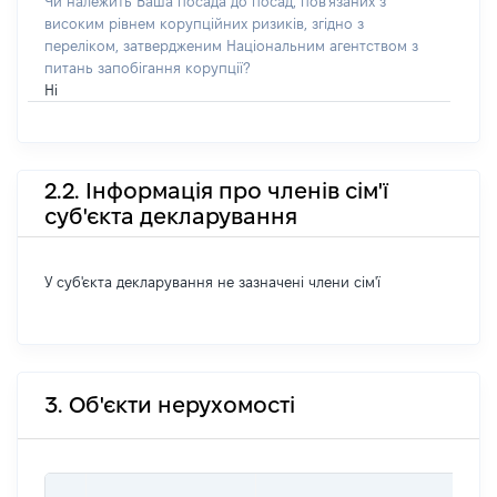
Чи належить Ваша посада до посад, пов'язаних з
високим рівнем корупційних ризиків, згідно з
переліком, затвердженим Національним агентством з
питань запобігання корупції?
Ні
2.2. Інформація про членів сім'ї
суб'єкта декларування
У суб'єкта декларування не зазначені члени сім'ї
3. Об'єкти нерухомості