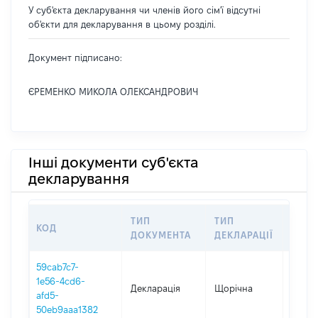
У суб'єкта декларування чи членів його сім'ї відсутні
об'єкти для декларування в цьому розділі.
Документ підписано:
ЄРЕМЕНКО МИКОЛА ОЛЕКСАНДРОВИЧ
Інші документи суб'єкта
декларування
ТИП
ТИП
КОД
ПЕРІ
ДОКУМЕНТА
ДЕКЛАРАЦІЇ
59cab7c7-
1e56-4cd6-
Декларація
Щорічна
2019
afd5-
50eb9aaa1382