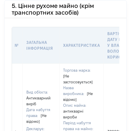
5. Цінне рухоме майно (крім
транспортних засобів)
ВАРТІСТЬ 
ДАТУ НАБУ
ЗАГАЛЬНА
№
ХАРАКТЕРИСТИКА
У ВЛАСНІС
ІНФОРМАЦІЯ
ВОЛОДІНН
КОРИСТУВ
Торгова марка:
[Не
застосовується]
Назва
Вид об'єкта:
виробника:
[Не
Антикварний
відомо]
виріб
Опис майна:
Дата набуття
антикварні
права:
[Не
вироби
відомо]
Період набуття
Декларує:
права на майно: