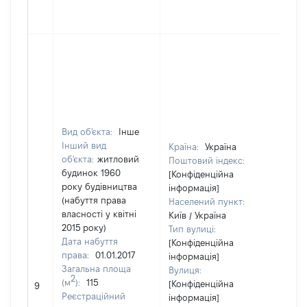
Вид об'єкта:
Інше
Інший вид
Країна:
Україна
об'єкта:
житловий
Поштовий індекс:
будинок 1960
[Конфіденційна
року будівництва
інформація]
(набуття права
Населений пункт:
власності у квітні
Київ / Україна
2015 року)
Тип вулиці:
Дата набуття
[Конфіденційна
права:
01.01.2017
інформація]
Загальна площа
Вулиця:
2
[Не
(м
):
115
[Конфіденційна
9
від
Реєстраційний
інформація]