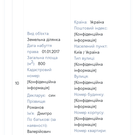
Країна:
Україна
Поштовий індекс:
Вид об'єкта:
[Конфіденційна
Земельна ділянка
інформація]
Дата набуття
Населений пункт:
права:
01.01.2017
Київ / Україна
Загальна площа
Тип вулиці:
2
(м
):
800
[Конфіденційна
Кадастровий
інформація]
номер:
Вулиця:
[Не
[Конфіденційна
[Конфіденційна
10
від
інформація]
інформація]
Номер будинку:
Декларує:
син
[Конфіденційна
Прізвище:
інформація]
Романов
Номер корпусу:
Ім'я:
Дмитро
[Конфіденційна
По батькові (за
інформація]
наявності):
Номер квартири:
Валерійович