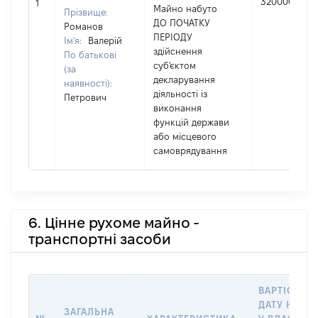
320000
1
Майно набуто
Прізвище:
ДО ПОЧАТКУ
Романов
ПЕРІОДУ
Ім'я:
Валерій
здійснення
По батькові
суб'єктом
(за
декларування
наявності):
діяльності із
Петрович
виконання
функцій держави
або місцевого
самоврядування
6. Цінне рухоме майно -
транспортні засоби
ВАРТІСТЬ Н
ДАТУ НАБУ
ЗАГАЛЬНА