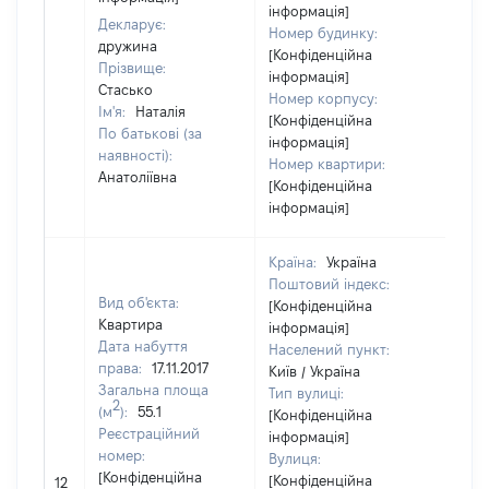
від
інформація]
Декларує:
Номер будинку:
дружина
[Конфіденційна
Прізвище:
інформація]
Стасько
Номер корпусу:
Ім'я:
Наталія
[Конфіденційна
По батькові (за
інформація]
наявності):
Номер квартири:
Анатоліївна
[Конфіденційна
інформація]
Країна:
Україна
Поштовий індекс:
Вид об'єкта:
[Конфіденційна
Квартира
інформація]
Дата набуття
Населений пункт:
права:
17.11.2017
Київ / Україна
Загальна площа
Тип вулиці:
2
(м
):
55.1
[Конфіденційна
Реєстраційний
інформація]
номер:
Вулиця:
[Не
[Конфіденційна
[Конфіденційна
12