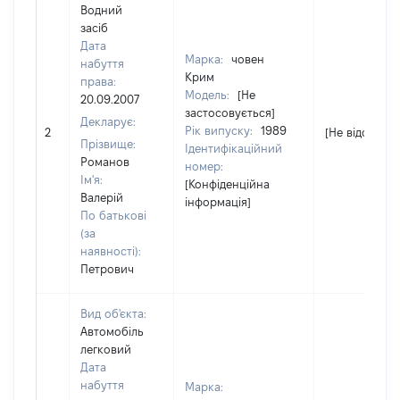
Водний
засіб
Дата
Марка:
човен
набуття
Крим
права:
Модель:
[Не
20.09.2007
застосовується]
Декларує:
Рік випуску:
1989
2
[Не відомо]
Прізвище:
Ідентифікаційний
Романов
номер:
Ім'я:
[Конфіденційна
Валерій
інформація]
По батькові
(за
наявності):
Петрович
Вид об'єкта:
Автомобіль
легковий
Дата
набуття
Марка: