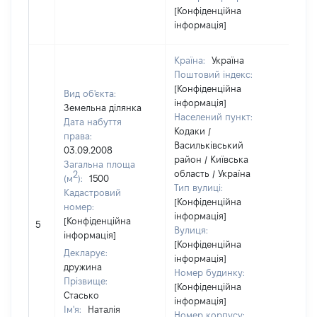
[Конфіденційна
інформація]
Країна:
Україна
Поштовий індекс:
[Конфіденційна
Вид об'єкта:
інформація]
Земельна ділянка
Населений пункт:
Дата набуття
Кодаки /
права:
Васильківський
03.09.2008
район / Київська
Загальна площа
область / Україна
2
(м
):
1500
Тип вулиці:
Кадастровий
[Конфіденційна
номер:
інформація]
[Не
[Конфіденційна
5
Вулиця:
від
інформація]
[Конфіденційна
Декларує:
інформація]
дружина
Номер будинку:
Прізвище:
[Конфіденційна
Стасько
інформація]
Ім'я:
Наталія
Номер корпусу: