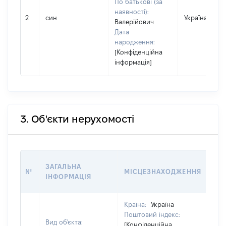
По батькові (за
наявності):
2
син
Україна
Валерійович
Дата
народження:
[Конфіденційна
інформація]
3. Об'єкти нерухомості
ВА
ЗАГАЛЬНА
№
МІСЦЕЗНАХОДЖЕННЯ
НА
ІНФОРМАЦІЯ
НА
Країна:
Україна
Поштовий індекс:
Вид об'єкта:
[Конфіденційна