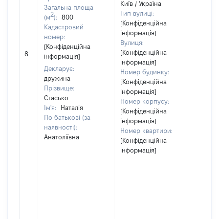
Київ / Україна
Загальна площа
Тип вулиці:
2
(м
):
800
[Конфіденційна
Кадастровий
інформація]
номер:
Вулиця:
[Конфіденційна
[Не
[Конфіденційна
8
інформація]
від
інформація]
Декларує:
Номер будинку:
дружина
[Конфіденційна
Прізвище:
інформація]
Стасько
Номер корпусу:
Ім'я:
Наталія
[Конфіденційна
По батькові (за
інформація]
наявності):
Номер квартири:
Анатоліївна
[Конфіденційна
інформація]