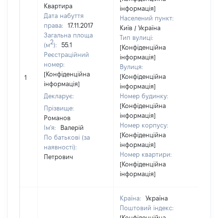
Квартира
інформація]
Дата набуття
Населений пункт:
права:
17.11.2017
Київ / Україна
Загальна площа
Тип вулиці:
2
(м
):
55.1
[Конфіденційна
Реєстраційний
інформація]
номер:
Вулиця:
[Не
[Конфіденційна
[Конфіденційна
1
від
інформація]
інформація]
Декларує:
Номер будинку:
[Конфіденційна
Прізвище:
інформація]
Романов
Номер корпусу:
Ім'я:
Валерій
[Конфіденційна
По батькові (за
інформація]
наявності):
Номер квартири:
Петрович
[Конфіденційна
інформація]
Країна:
Україна
Поштовий індекс:
[Конфіденційна