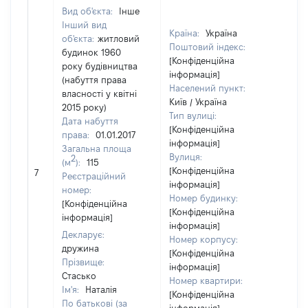
Вид об'єкта:
Інше
Інший вид
Країна:
Україна
об'єкта:
житловий
Поштовий індекс:
будинок 1960
[Конфіденційна
року будівництва
інформація]
(набуття права
Населений пункт:
власності у квітні
Київ / Україна
2015 року)
Тип вулиці:
Дата набуття
[Конфіденційна
права:
01.01.2017
інформація]
Загальна площа
Вулиця:
2
(м
):
115
[Не
[Конфіденційна
7
Реєстраційний
від
інформація]
номер:
Номер будинку:
[Конфіденційна
[Конфіденційна
інформація]
інформація]
Декларує:
Номер корпусу:
дружина
[Конфіденційна
Прізвище:
інформація]
Стасько
Номер квартири:
Ім'я:
Наталія
[Конфіденційна
По батькові (за