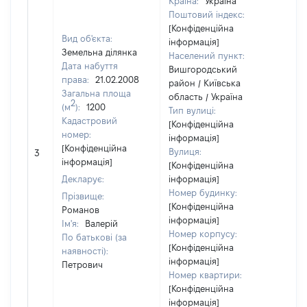
Країна:
Україна
Поштовий індекс:
[Конфіденційна
Вид об'єкта:
інформація]
Земельна ділянка
Населений пункт:
Дата набуття
Вишгородський
права:
21.02.2008
район / Київська
Загальна площа
область / Україна
2
(м
):
1200
Тип вулиці:
Кадастровий
[Конфіденційна
номер:
інформація]
[Не
[Конфіденційна
Вулиця:
3
від
інформація]
[Конфіденційна
Декларує:
інформація]
Номер будинку:
Прізвище:
[Конфіденційна
Романов
інформація]
Ім'я:
Валерій
Номер корпусу:
По батькові (за
[Конфіденційна
наявності):
інформація]
Петрович
Номер квартири:
[Конфіденційна
інформація]