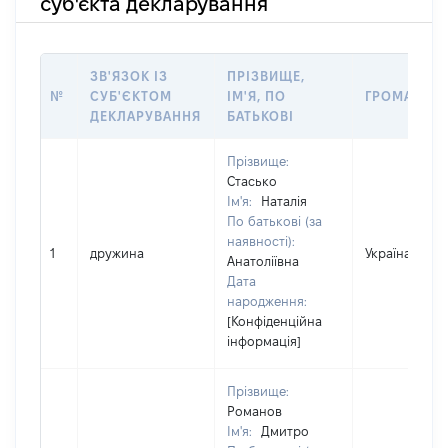
суб'єкта декларування
ЗВ'ЯЗОК ІЗ
ПРІЗВИЩЕ,
№
СУБ'ЄКТОМ
ІМ'Я, ПО
ГРОМАДЯН
ДЕКЛАРУВАННЯ
БАТЬКОВІ
Прізвище:
Стасько
Ім'я:
Наталія
По батькові (за
наявності):
1
дружина
Україна
Анатоліївна
Дата
народження:
[Конфіденційна
інформація]
Прізвище:
Романов
Ім'я:
Дмитро