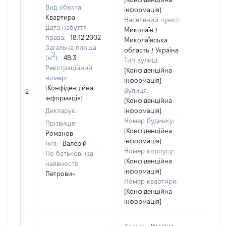
Вид об'єкта:
інформація]
Квартира
Населений пункт:
Дата набуття
Миколаїв /
права:
18.12.2002
Миколаївська
Загальна площа
область / Україна
2
(м
):
48.3
Тип вулиці:
Реєстраційний
[Конфіденційна
номер:
інформація]
[Не
[Конфіденційна
Вулиця:
2
від
інформація]
[Конфіденційна
Декларує:
інформація]
Номер будинку:
Прізвище:
[Конфіденційна
Романов
інформація]
Ім'я:
Валерій
Номер корпусу:
По батькові (за
[Конфіденційна
наявності):
інформація]
Петрович
Номер квартири:
[Конфіденційна
інформація]