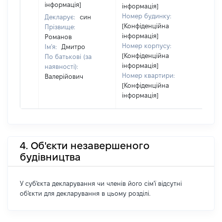
від
інформація]
інформація]
Номер будинку:
Декларує:
син
[Конфіденційна
Прізвище:
інформація]
Романов
Номер корпусу:
Ім'я:
Дмитро
[Конфіденційна
По батькові (за
інформація]
наявності):
Номер квартири:
Валерійович
[Конфіденційна
інформація]
4. Об'єкти незавершеного
будівництва
У суб'єкта декларування чи членів його сім'ї відсутні
об'єкти для декларування в цьому розділі.