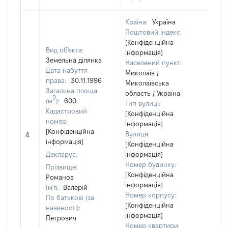
Країна:
Україна
Поштовий індекс:
[Конфіденційна
Вид об'єкта:
інформація]
Земельна ділянка
Населений пункт:
Дата набуття
Миколаїв /
права:
30.11.1996
Миколаївська
Загальна площа
область / Україна
2
(м
):
600
Тип вулиці:
Кадастровий
[Конфіденційна
номер:
інформація]
[Не
[Конфіденційна
Вулиця:
4
від
інформація]
[Конфіденційна
Декларує:
інформація]
Номер будинку:
Прізвище:
[Конфіденційна
Романов
інформація]
Ім'я:
Валерій
Номер корпусу:
По батькові (за
[Конфіденційна
наявності):
інформація]
Петрович
Номер квартири: