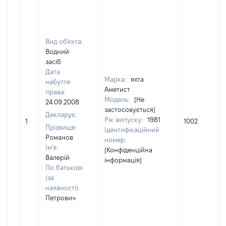
Вид об'єкта:
Водний
засіб
Дата
Марка:
яхта
набуття
Аметист
права:
Модель:
[Не
24.09.2008
застосовується]
Декларує:
Рік випуску:
1981
1
1002
Прізвище:
Ідентифікаційний
Романов
номер:
Ім'я:
[Конфіденційна
Валерій
інформація]
По батькові
(за
наявності):
Петрович