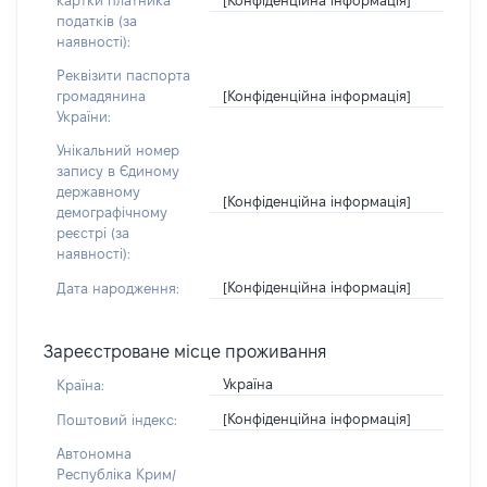
картки платника
податків (за
наявності):
Реквізити паспорта
[Конфіденційна інформація]
громадянина
України:
Унікальний номер
запису в Єдиному
державному
[Конфіденційна інформація]
демографічному
реєстрі (за
наявності):
[Конфіденційна інформація]
Дата народження:
Зареєстроване місце проживання
Україна
Країна:
[Конфіденційна інформація]
Поштовий індекс:
Автономна
Республіка Крим/