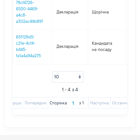
79cf4726-
6530-4469-
Декларація
Щорічна
2024
a4c8-
a302ac44b891
651129d5-
c21e-4cf4-
Кандидата
Декларація
2022
b445-
на посаду
fa1a4a94a275
1 - 4 з 4
Перша
Попередня
Сторінка
з
1
Наступна
Остання