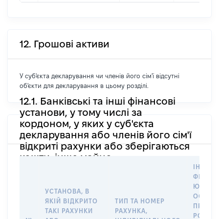
12. Грошові активи
У суб'єкта декларування чи членів його сім'ї відсутні
об'єкти для декларування в цьому розділі.
12.1. Банківські та інші фінансові
установи, у тому числі за
кордоном, у яких у суб'єкта
декларування або членів його сім'ї
відкриті рахунки або зберігаються
кошти, інше майно
ІНФОР
ФІЗИЧН
ЮРИДИ
УСТАНОВА, В
ОСОБУ,
ЯКІЙ ВІДКРИТО
ТИП ТА НОМЕР
ПРАВО
ТАКІ РАХУНКИ
РАХУНКА,
РОЗПО