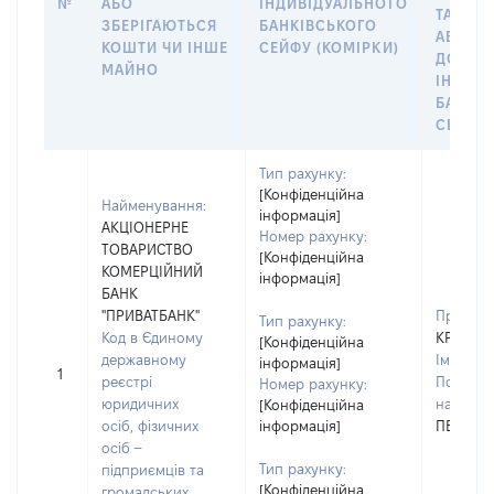
№
АБО
ІНДИВІДУАЛЬНОГО
ТАКИМ
ЗБЕРІГАЮТЬСЯ
БАНКІВСЬКОГО
АБО М
КОШТИ ЧИ ІНШЕ
СЕЙФУ (КОМІРКИ)
ДО
МАЙНО
ІНДИВ
БАНКІ
СЕЙФУ 
Тип рахунку:
[Конфіденційна
Найменування:
інформація]
АКЦІОНЕРНЕ
Номер рахунку:
ТОВАРИСТВО
[Конфіденційна
КОМЕРЦІЙНИЙ
інформація]
БАНК
"ПРИВАТБАНК"
Прізвищ
Тип рахунку:
Код в Єдиному
КРОТІН
[Конфіденційна
державному
Ім'я:
АН
інформація]
1
реєстрі
По батьк
Номер рахунку:
юридичних
наявност
[Конфіденційна
осіб, фізичних
інформація]
ПЕТРОВ
осіб –
Тип рахунку:
підприємців та
[Конфіденційна
громадських