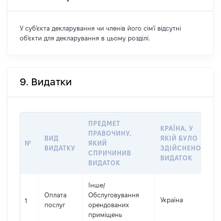
У суб'єкта декларування чи членів його сім'ї відсутні
об'єкти для декларування в цьому розділі.
9. Видатки
ПРЕДМЕТ
КРАЇНА, У
ПРАВОЧИНУ,
ВИД
ЯКІЙ БУЛО
Р
№
ЯКИЙ
ВИДАТКУ
ЗДІЙСНЕНО
В
СПРИЧИНИВ
ВИДАТОК
ВИДАТОК
Інше
/
Оплата
Обслуговування
Україна
17
1
послуг
орендованих
приміщень