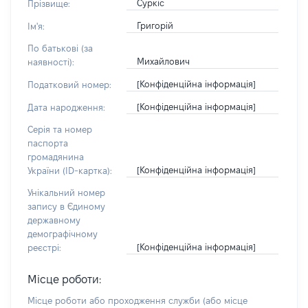
Суркіс
Прізвище:
Григорій
Ім'я:
По батькові (за
Михайлович
наявності):
[Конфіденційна інформація]
Податковий номер:
[Конфіденційна інформація]
Дата народження:
Серія та номер
паспорта
громадянина
[Конфіденційна інформація]
України (ID-картка):
Унікальний номер
запису в Єдиному
державному
демографічному
[Конфіденційна інформація]
реєстрі:
Місце роботи:
Місце роботи або проходження служби
(або місце