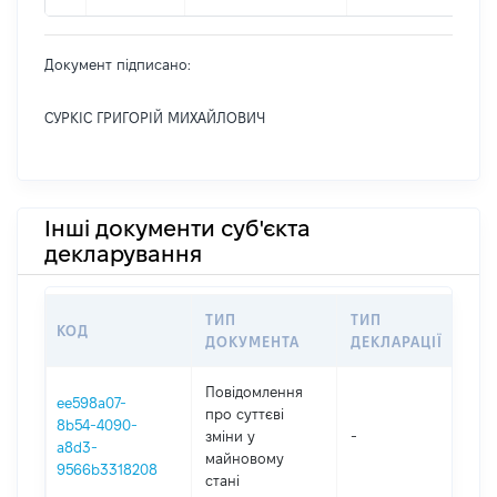
Документ підписано:
СУРКІС ГРИГОРІЙ МИХАЙЛОВИЧ
Інші документи суб'єкта
декларування
ТИП
ТИП
КОД
ПЕ
ДОКУМЕНТА
ДЕКЛАРАЦІЇ
Повідомлення
ee598a07-
про суттєві
8b54-4090-
зміни y
-
202
a8d3-
майновому
9566b3318208
стані