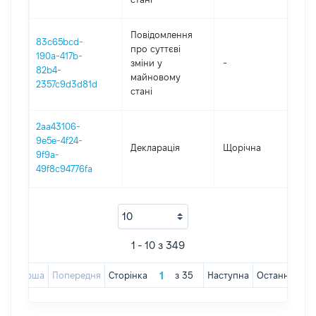
Повідомлення
83c65bcd-
про суттєві
190a-417b-
зміни y
-
202
82b4-
майновому
2357c9d3d81d
стані
2aa43106-
9e5e-4f24-
Декларація
Щорічна
202
9f9a-
49f8c94776fa
1 - 10 з 349
Перша
Попередня
Сторінка
з
35
Наступна
Остання