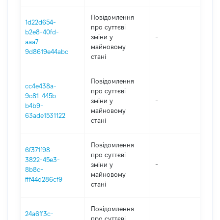
Повідомлення
1d22d654-
про суттєві
b2e8-40fd-
зміни y
-
202
aaa7-
майновому
9d8619e44abc
стані
Повідомлення
cc4e438a-
про суттєві
9c81-445b-
зміни y
-
202
b4b9-
майновому
63ade1531122
стані
Повідомлення
6f371f98-
про суттєві
3822-45e3-
зміни y
-
202
8b8c-
майновому
fff44d286cf9
стані
Повідомлення
24a6ff3c-
про суттєві