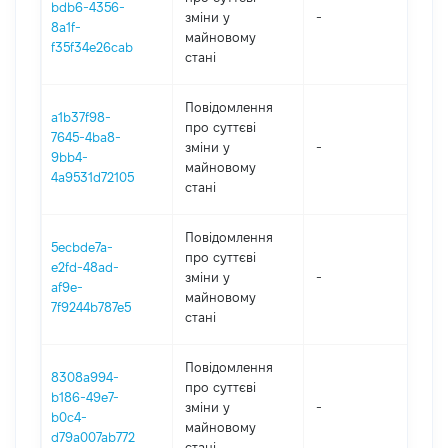
bdb6-4356-
зміни y
-
202
8a1f-
майновому
f35f34e26cab
стані
Повідомлення
a1b37f98-
про суттєві
7645-4ba8-
зміни y
-
202
9bb4-
майновому
4a9531d72105
стані
Повідомлення
5ecbde7a-
про суттєві
e2fd-48ad-
зміни y
-
202
af9e-
майновому
7f9244b787e5
стані
Повідомлення
8308a994-
про суттєві
b186-49e7-
зміни y
-
202
b0c4-
майновому
d79a007ab772
стані