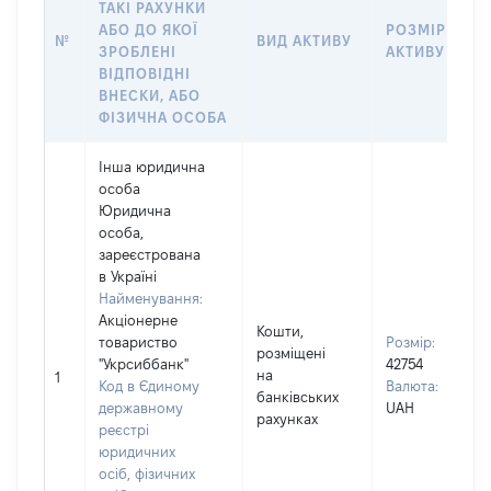
ТАКІ РАХУНКИ
АБО ДО ЯКОЇ
РОЗМІР
№
ВИД АКТИВУ
ЗРОБЛЕНІ
АКТИВУ
ВІДПОВІДНІ
ВНЕСКИ, АБО
ФІЗИЧНА ОСОБА
Інша юридична
особа
Юридична
особа,
зареєстрована
в Україні
Найменування:
Акціонерне
Кошти,
товариство
Розмір:
розміщені
"Укрсиббанк"
42754
на
1
Код в Єдиному
Валюта:
банківських
державному
UAH
рахунках
реєстрі
юридичних
осіб, фізичних