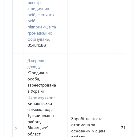
реєстрі
юридичних
осіб, фізичних
осіб –
підприємців та
громадських
формувань:
05484586
Джерело
доходу:
Юридична
особа,
зареєстрована
в Україні
Найменування:
Кинашівська
сільська рада
Тульчинського
Заробітна плата
району
отримана за
Вінницької
315423
2
основним місцем
області