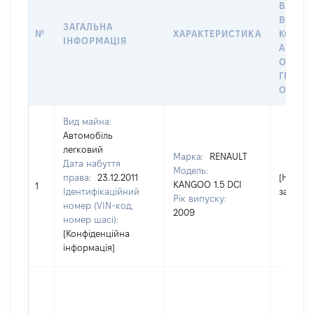
ВЛАСН
ВОЛОД
ЗАГАЛЬНА
№
ХАРАКТЕРИСТИКА
КОРИС
ІНФОРМАЦІЯ
АБО З
ОСТА
ГРОШ
ОЦІНК
Вид майна:
Автомобіль
легковий
Марка:
RENAULT
Дата набуття
Модель:
права:
23.12.2011
[Не
KANGOO 1.5 DCI
1
Ідентифікаційний
застосо
Рік випуску:
номер (VIN-код,
2009
номер шасі):
[Конфіденційна
інформація]