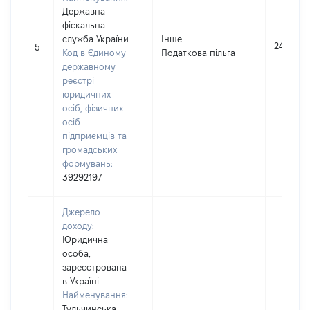
Державна
фіскальна
служба України
Інше
2435
5
Код в Єдиному
Податкова пільга
державному
реєстрі
юридичних
осіб, фізичних
осіб –
підприємців та
громадських
формувань:
39292197
Джерело
доходу:
Юридична
особа,
зареєстрована
в Україні
Найменування:
Тульчинська