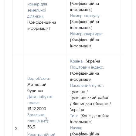
[Конфіденційна
номер для
інформація]
земельної
Номер корпусу:
ділянки):
[Конфіденційна
[Конфіденційна
інформація]
інформація]
Номер квартири:
[Конфіденційна
інформація]
Країна:
Україна
Поштовий індекс:
[Конфіденційна
Вид об'єкта:
інформація]
Житловий
Населений пункт:
будинок
Тульчин /
Дата набуття
Тульчинський район
права:
/ Вінницька область /
13.12.2000
Україна
Загальна
Тип:
[Конфіденційна
2
площа (м
):
інформація]
56,3
Назва:
4245
2
[Конфіденційна
Реєстраційний