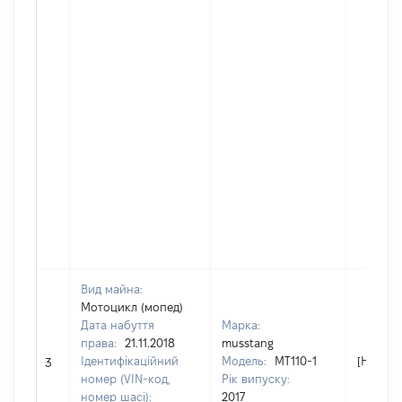
Вид майна:
Мотоцикл (мопед)
Дата набуття
Марка:
права:
21.11.2018
musstang
Ідентифікаційний
Модель:
МТ110-1
[Не від
3
номер (VIN-код,
Рік випуску:
номер шасі):
2017