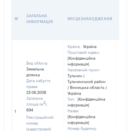
ВАРТ
ДАТУ
ЗАГАЛЬНА
ПРАВ
№
МІСЦЕЗНАХОДЖЕННЯ
ІНФОРМАЦІЯ
ОСТ
ГРО
ОЦІ
Країна:
Україна
Поштовий індекс:
[Конфіденційна
Вид об'єкта:
інформація]
Земельна
Населений пункт:
ділянка
Тульчин /
Дата набуття
Тульчинський район
права:
/ Вінницька область /
23.06.2008
Україна
Загальна
Тип:
[Конфіденційна
2
площа (м
):
інформація]
[Не
694
Назва:
1
засто
[Конфіденційна
Реєстраційний
інформація]
номер
Номер будинку:
(кадастровий