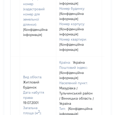
інформація]
номер
Номер будинку:
(кадастровий
[Конфіденційна
номер для
інформація]
земельної
Номер корпусу:
ділянки):
[Конфіденційна
[Конфіденційна
інформація]
інформація]
Номер квартири:
[Конфіденційна
інформація]
Країна:
Україна
Поштовий індекс:
[Конфіденційна
Вид об'єкта:
інформація]
Житловий
Населений пункт:
будинок
Мазурівка /
Дата набуття
Тульчинський район
права:
/ Вінницька область /
19.07.2001
Україна
Загальна
Тип:
[Конфіденційна
2
площа (м
):
інформація]