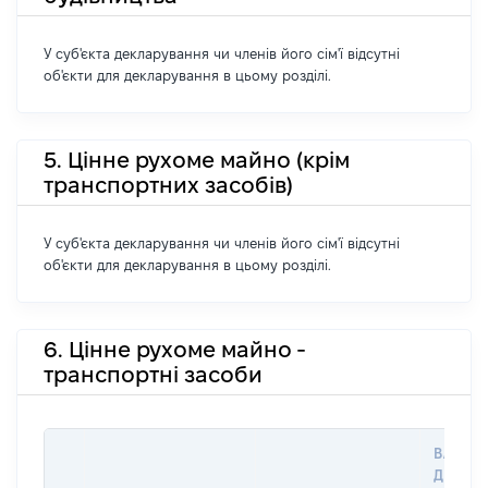
У суб'єкта декларування чи членів його сім'ї відсутні
об'єкти для декларування в цьому розділі.
5. Цінне рухоме майно (крім
транспортних засобів)
У суб'єкта декларування чи членів його сім'ї відсутні
об'єкти для декларування в цьому розділі.
6. Цінне рухоме майно -
транспортні засоби
ВАРТІС
ДАТУ Н