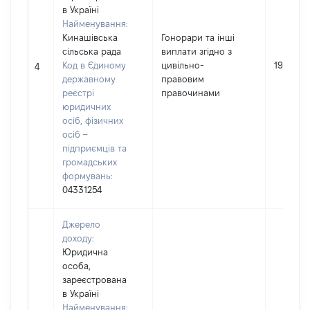
в Україні
Найменування:
Кинашівська
Гонорари та інші
сільська рада
виплати згідно з
Код в Єдиному
цивільно-
19660
4
державному
правовим
реєстрі
правочинами
юридичних
осіб, фізичних
осіб –
підприємців та
громадських
формувань:
04331254
Джерело
доходу:
Юридична
особа,
зареєстрована
в Україні
Найменування: