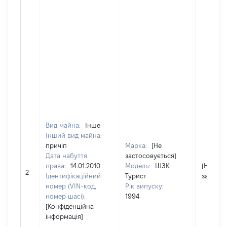
Вид майна:
Інше
Інший вид майна:
причіп
Марка:
[Не
Дата набуття
застосовується]
права:
14.01.2010
Модель:
ШЗК
[Не
2
Ідентифікаційний
Турист
застосо
номер (VIN-код,
Рік випуску:
номер шасі):
1994
[Конфіденційна
інформація]