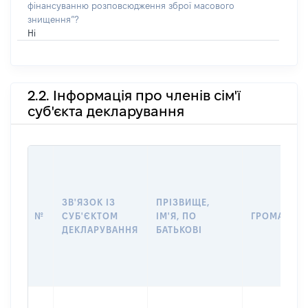
фінансуванню розповсюдження зброї масового
знищення”?
Ні
2.2. Інформація про членів сім'ї
суб'єкта декларування
ЗВ'ЯЗОК ІЗ
ПРІЗВИЩЕ,
№
СУБ'ЄКТОМ
ІМ'Я, ПО
ГРОМАДЯН
ДЕКЛАРУВАННЯ
БАТЬКОВІ