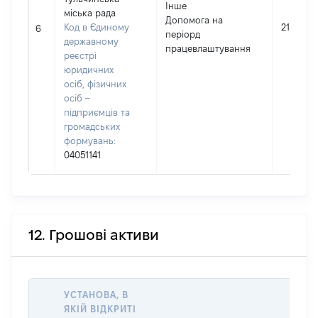
Інше
міська рада
Допомога на
Код в Єдиному
21562
6
періорд
державному
працевлаштування
реєстрі
юридичних
осіб, фізичних
осіб –
підприємців та
громадських
формувань:
04051141
12. Грошові активи
УСТАНОВА, В
ЯКІЙ ВІДКРИТІ