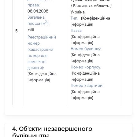
права:
/ Вінницька область /
08.04.2008
Україна
Загальна
Тип:
[Конфіденційна
2
площа (м
):
інформація]
[Не
768
Назва:
5
засто
[Конфіденційна
Реєстраційний
інформація]
номер
Номер будинку:
(кадастровий
[Конфіденційна
номер для
інформація]
земельної
Номер корпусу:
ділянки):
[Конфіденційна
[Конфіденційна
інформація]
інформація]
Номер квартири:
[Конфіденційна
інформація]
4. Об'єкти незавершеного
будівництва