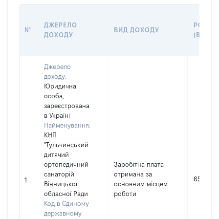
ДЖЕРЕЛО
РОЗМІ
№
ВИД ДОХОДУ
ДОХОДУ
(ВАРТІ
Джерело
доходу:
Юридична
особа,
зареєстрована
в Україні
Найменування:
КНП
"Тульчинський
дитячий
ортопедичний
Заробітна плата
санаторій
отримана за
65666
1
Вінницької
основним місцем
обласної Ради
роботи
Код в Єдиному
державному