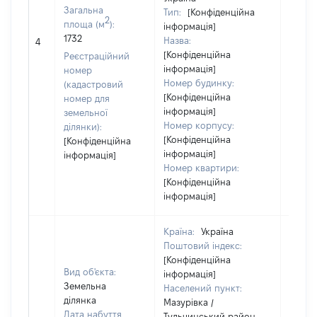
Загальна
Тип:
[Конфіденційна
2
площа (м
):
інформація]
[Не
1732
Назва:
4
засто
[Конфіденційна
Реєстраційний
інформація]
номер
Номер будинку:
(кадастровий
[Конфіденційна
номер для
інформація]
земельної
Номер корпусу:
ділянки):
[Конфіденційна
[Конфіденційна
інформація]
інформація]
Номер квартири:
[Конфіденційна
інформація]
Країна:
Україна
Поштовий індекс:
[Конфіденційна
Вид об'єкта:
інформація]
Земельна
Населений пункт:
ділянка
Мазурівка /
Дата набуття
Тульчинський район