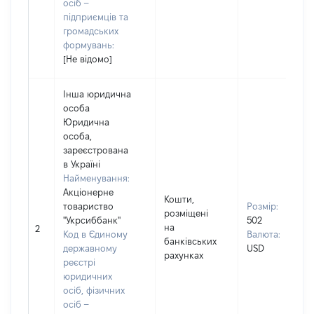
осіб –
підприємців та
громадських
формувань:
[Не відомо]
Інша юридична
особа
Юридична
особа,
зареєстрована
в Україні
Найменування:
Акціонерне
Кошти,
товариство
Розмір:
розміщені
"Укрсиббанк"
502
на
2
Код в Єдиному
Валюта:
банківських
державному
USD
рахунках
реєстрі
юридичних
осіб, фізичних
осіб –