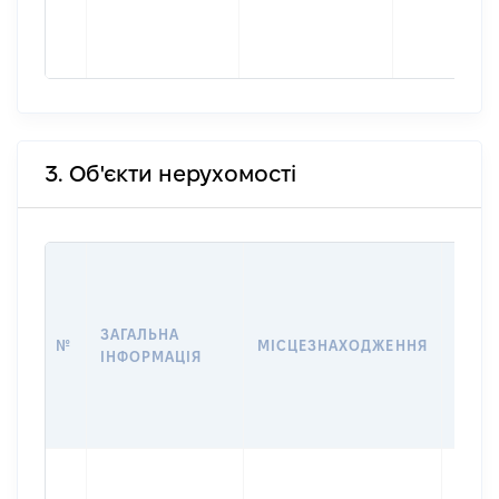
3. Об'єкти нерухомості
ВАРТ
ДАТУ
НАБУ
ЗАГАЛЬНА
ПРАВ
№
МІСЦЕЗНАХОДЖЕННЯ
ІНФОРМАЦІЯ
ЗА
ОСТ
ГРО
ОЦІ