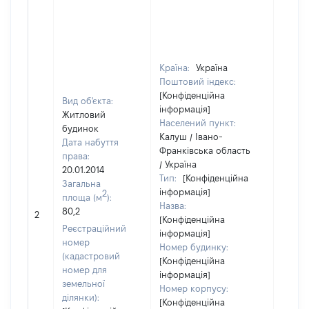
Країна:
Україна
Поштовий індекс:
[Конфіденційна
Вид об'єкта:
інформація]
Житловий
Населений пункт:
будинок
Калуш / Івано-
Дата набуття
Франківська область
права:
/ Україна
20.01.2014
Тип:
[Конфіденційна
Загальна
інформація]
2
площа (м
):
Назва:
80,2
79937
2
[Конфіденційна
Реєстраційний
інформація]
номер
Номер будинку:
(кадастровий
[Конфіденційна
номер для
інформація]
земельної
Номер корпусу:
ділянки):
[Конфіденційна