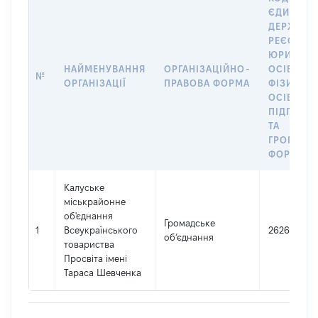
ЄДИНОМ
ДЕРЖАВН
РЕЄСТРІ
ЮРИДИЧ
НАЙМЕНУВАННЯ
ОРГАНІЗАЦІЙНО-
ОСІБ,
№
ОРГАНІЗАЦІЇ
ПРАВОВА ФОРМА
ФІЗИЧНИ
ОСІБ –
ПІДПРИЄ
ТА
ГРОМАДС
ФОРМУВА
Калуське
міськрайонне
об'єднання
Громадське
1
Всеукраїнського
26264374
об’єднання
товариства
Просвіта імені
Тараса Шевченка