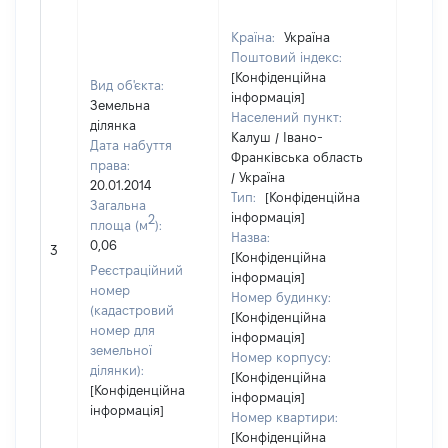
Країна:
Україна
Поштовий індекс:
[Конфіденційна
Вид об'єкта:
інформація]
Земельна
Населений пункт:
ділянка
Калуш / Івано-
Дата набуття
Франківська область
права:
/ Україна
20.01.2014
Тип:
[Конфіденційна
Загальна
інформація]
2
площа (м
):
Назва:
0,06
25600
3
[Конфіденційна
Реєстраційний
інформація]
номер
Номер будинку:
(кадастровий
[Конфіденційна
номер для
інформація]
земельної
Номер корпусу:
ділянки):
[Конфіденційна
[Конфіденційна
інформація]
інформація]
Номер квартири:
[Конфіденційна