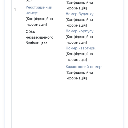
97,7
прива
[Конфіденційна
власно
Реєстраційний
інформація]
1
включ
номер:
Номер будинку:
спіль
[Конфіденційна
[Конфіденційна
власні
інформація]
інформація]
перед
Номер корпусу:
Об'єкт
в оре
[Конфіденційна
незавершеного
іншом
інформація]
будівництва
корис
Номер квартири:
незал
[Конфіденційна
право
інформація]
підста
Кадастровий номер:
набут
[Конфіденційна
права
інформація]