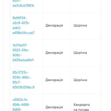
857c-
ea3c8cb7887e
8ef6ff34-
d2c8-427b-
Декларація
Щорічна
2023
adb2-
e458b04ccda7
1b01be37-
6523-47dc-
Декларація
Щорічна
2022
908c-
6436edae8bf1
85c3723c-
639b-468c-
Декларація
Щорічна
2021
85c7-
6500fb534bc9
c6902c1b-
454b-4496-
Кандидата
Декларація
2020
8489-
на посаду