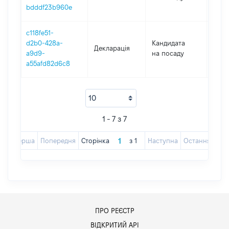
bdddf23b960e
c118fe51-
d2b0-428a-
Кандидата
Декларація
2019
a9d9-
на посаду
a55afd82d6c8
1 - 7 з 7
Перша
Попередня
Сторінка
з
1
Наступна
Остання
ПРО РЕЄСТР
ВІДКРИТИЙ АРІ