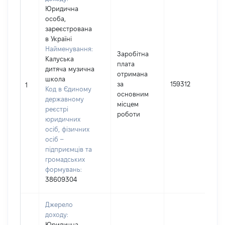
Юридична
особа,
зареєстрована
в Україні
Найменування:
Заробітна
Калуська
плата
дитяча музична
отримана
І
школа
за
159312
1
Код в Єдиному
основним
(
державному
місцем
реєстрі
роботи
юридичних
осіб, фізичних
осіб –
підприємців та
громадських
формувань:
38609304
Джерело
доходу:
Юридична