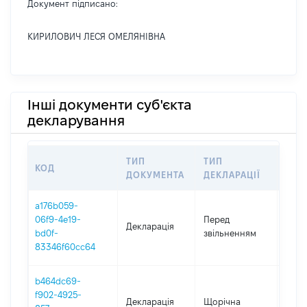
Документ підписано:
КИРИЛОВИЧ ЛЕСЯ ОМЕЛЯНІВНА
Інші документи суб'єкта
декларування
ТИП
ТИП
КОД
ПЕР
ДОКУМЕНТА
ДЕКЛАРАЦІЇ
a176b059-
01.01
06f9-4e19-
Перед
Декларація
-
bd0f-
звільненням
31.12
83346f60cc64
b464dc69-
f902-4925-
Декларація
Щорічна
2024