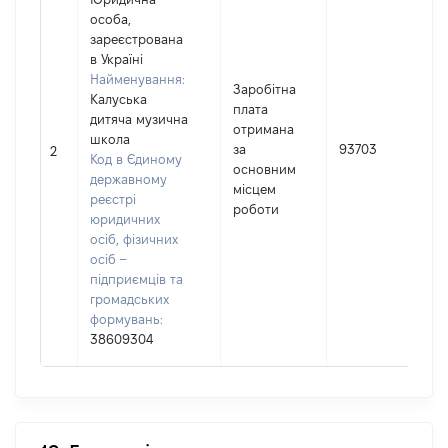
особа,
зареєстрована
в Україні
Найменування:
Заробітна
Калуська
плата
дитяча музична
отримана
школа
І
за
93703
2
Код в Єдиному
основним
державному
(
місцем
реєстрі
роботи
юридичних
осіб, фізичних
осіб –
підприємців та
громадських
формувань:
38609304