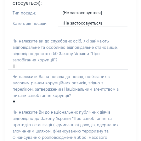
стосується):
[Не застосовується]
Тип посади:
[Не застосовується]
Категорія посади:
Чи належите ви до службових осіб, які займають
відповідальне та особливо відповідальне становище,
відповідно до статті 50 Закону України “Про
запобігання корупції”?
Ні
Чи належить Ваша посада до посад, пов'язаних з
високим рівнем корупційних ризиків, згідно з
переліком, затвердженим Національним агентством з
питань запобігання корупції?
Ні
Чи належите Ви до національних публічних діячів
відповідно до Закону України “Про запобігання та
протидію легалізації (відмиванню) доходів, одержаних
злочинним шляхом, фінансуванню тероризму та
фінансуванню розповсюдження зброї масового