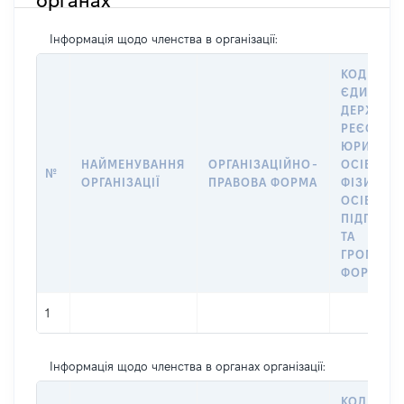
органах
Інформація щодо членства в організації:
КОД В
ЄДИНОМ
ДЕРЖАВН
РЕЄСТРІ
ЮРИДИЧ
НАЙМЕНУВАННЯ
ОРГАНІЗАЦІЙНО-
ОСІБ,
№
ОРГАНІЗАЦІЇ
ПРАВОВА ФОРМА
ФІЗИЧНИ
ОСІБ –
ПІДПРИЄ
ТА
ГРОМАДС
ФОРМУВА
1
Інформація щодо членства в органах організації:
КОД В