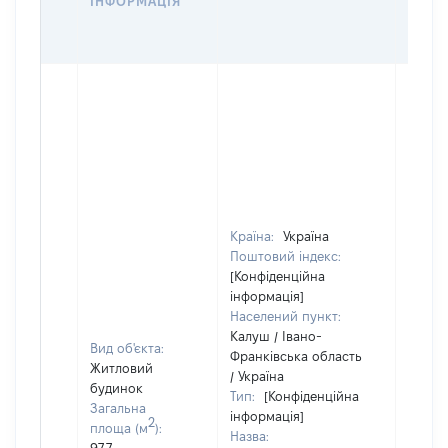
ІНФОРМАЦІЯ
ДЕКЛ
Країна:
Україна
Об'єкт
Поштовий індекс:
розта
[Конфіденційна
на зе
інформація]
ділянц
Населений пункт:
належ
Калуш / Івано-
Вид об'єкта:
суб'єк
Франківська область
Житловий
декла
/ Україна
будинок
або ч
Тип:
[Конфіденційна
Загальна
його с
інформація]
2
площа (м
):
праві
Назва: