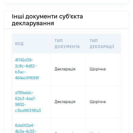
Інші документи суб'єкта
декларування
ТИП
ТИП
КОД
ПЕРІ
ДОКУМЕНТА
ДЕКЛАРАЦІЇ
4f742d39-
2c8c-4d82-
Декларація
Щорічна
2025
b3ac-
464ec41f699f
d78feddc-
62b3-4da7-
Декларація
Щорічна
2024
9852-
c3bd96318fa3
6da002a4-
4b3e-4c53-