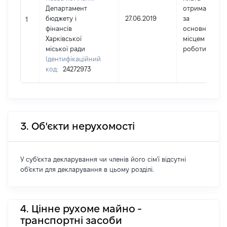
Департамент
отримана
бюджету і
27.06.2019
за
1
фінансів
основним
Харківської
місцем
міської ради
роботи
Ідентифікаційний
код:
24272973
3. Об'єкти нерухомості
У суб'єкта декларування чи членів його сім'ї відсутні
об'єкти для декларування в цьому розділі.
4. Цінне рухоме майно -
транспортні засоби