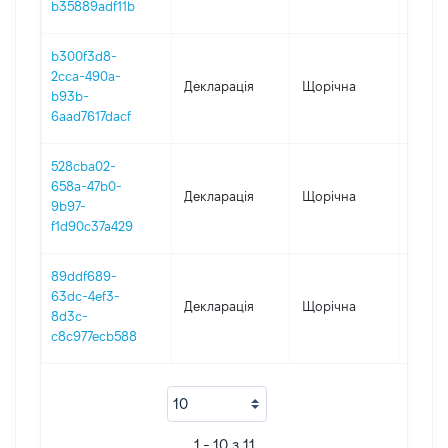
b35889adf11b
b300f3d8-
2cca-490a-
Декларація
Щорічна
2019
b93b-
6aad7617dacf
528cba02-
658a-47b0-
Декларація
Щорічна
2018
9b97-
f1d90c37a429
89ddf689-
63dc-4ef3-
Декларація
Щорічна
2017
8d3c-
c8c977ecb588
1 - 10 з 11