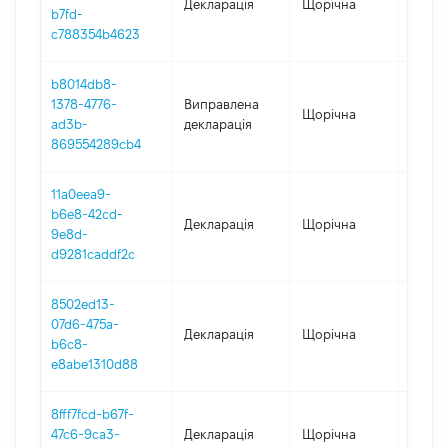
Декларація
Щорічна
2023
b7fd-
c788354b4623
b8014db8-
1378-4776-
Виправлена
Щорічна
2021
ad3b-
декларація
869554289cb4
11a0eea9-
b6e8-42cd-
Декларація
Щорічна
2022
9e8d-
d9281caddf2c
8502ed13-
07d6-475a-
Декларація
Щорічна
2021
b6c8-
e8abe1310d88
8fff7fcd-b67f-
47c6-9ca3-
Декларація
Щорічна
2020