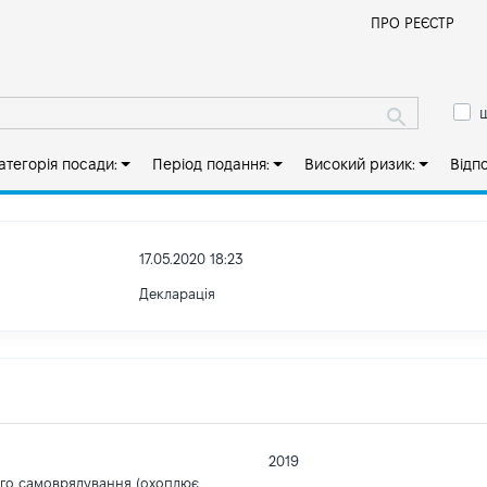
Й
ПРО РЕЄСТР
ш
атегорія посади:
Період подання:
Високий ризик:
Відп
17.05.2020 18:23
Декларація
2019
ого самоврядування (охоплює