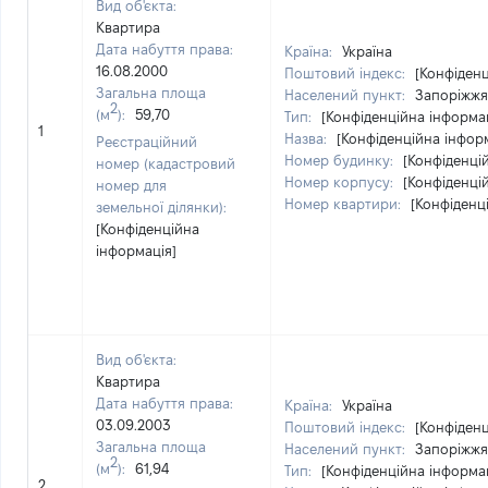
Вид об'єкта:
Квартира
Дата набуття права:
Країна:
Україна
16.08.2000
Поштовий індекс:
[Конфіденц
Загальна площа
Населений пункт:
Запоріжжя 
2
(м
):
59,70
Тип:
[Конфіденційна інформа
1
Назва:
[Конфіденційна інфор
Реєстраційний
Номер будинку:
[Конфіденці
номер (кадастровий
Номер корпусу:
[Конфіденці
номер для
Номер квартири:
[Конфіденц
земельної ділянки):
[Конфіденційна
інформація]
Вид об'єкта:
Квартира
Дата набуття права:
Країна:
Україна
03.09.2003
Поштовий індекс:
[Конфіденц
Загальна площа
Населений пункт:
Запоріжжя 
2
(м
):
61,94
Тип:
[Конфіденційна інформа
2