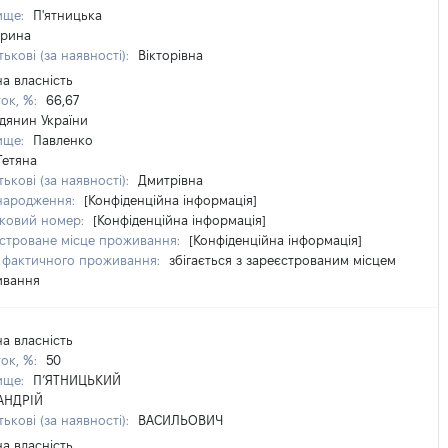
ище:
П'ятницька
Ірина
ькові (за наявності):
Вікторівна
на власність
ток, %:
66,67
дянин України
ище:
Павленко
Тетяна
ькові (за наявності):
Дмитрівна
народження:
[Конфіденційна інформація]
ковий номер:
[Конфіденційна інформація]
строване місце проживання:
[Конфіденційна інформація]
 фактичного проживання:
збігається з зареєстрованим місцем
ивання
на власність
ток, %:
50
ище:
П’ЯТНИЦЬКИЙ
АНДРІЙ
ькові (за наявності):
ВАСИЛЬОВИЧ
на власність