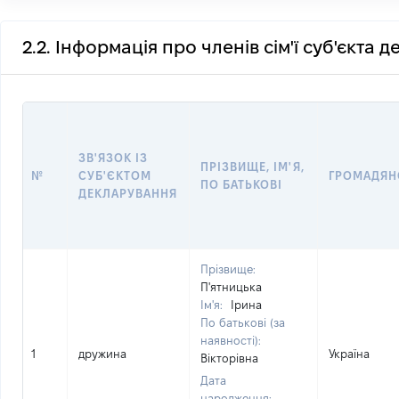
2.2. Інформація про членів сім'ї суб'єкта 
ЗВ'ЯЗОК ІЗ
ПРІЗВИЩЕ, ІМ'Я,
№
СУБ'ЄКТОМ
ГРОМАДЯН
ПО БАТЬКОВІ
ДЕКЛАРУВАННЯ
Прізвище:
П'ятницька
Ім'я:
Ірина
По батькові (за
наявності):
1
дружина
Україна
Вікторівна
Дата
народження: