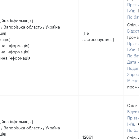
Прізв
Ім'я:
По бат
ійна інформація]
Спіль
/ Запорізька область / Україна
Відсо
ція]
[Не
Грома
мація]
застосовується]
Прізв
йна інформація]
Ім'я:
йна інформація]
По бат
ійна інформація]
Дата 
Подат
Зареє
Місце
прож
Спіль
Відсо
Прізв
ійна інформація]
Ім'я:
/ Запорізька область / Україна
По бат
ція]
12661
Спіль