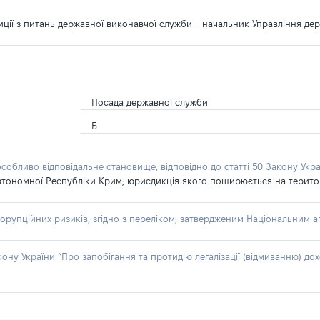
ції з питань державної виконавчої служби - начальник Управління де
Посада державної служби
Б
особливо відповідальне становище, відповідно до статті 50 Закону Укра
втономної Республіки Крим, юрисдикція якого поширюється на територію
орупційних ризиків, згідно з переліком, затвердженим Національним аг
акону України “Про запобігання та протидію легалізації (відмиванню) 