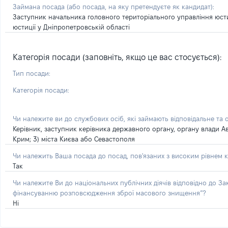
Займана посада
(або посада, на яку претендуєте як кандидат)
:
Заступник начальника головного територіального управління юсти
юстиції у Дніпропетровській області
Категорія посади (заповніть, якщо це вас стосується):
Тип посади:
Категорія посади:
Чи належите ви до службових осіб, які займають відповідальне та 
Керівник, заступник керівника державного органу, органу влади А
Крим; 3) міста Києва або Севастополя
Чи належить Ваша посада до посад, пов'язаних з високим рівнем к
Так
Чи належите Ви до національних публічних діячів відповідно до З
фінансуванню розповсюдження зброї масового знищення”?
Ні