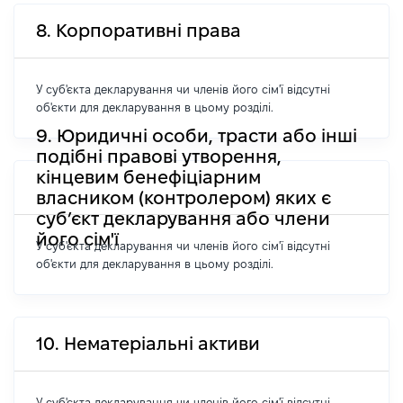
8. Корпоративні права
У суб'єкта декларування чи членів його сім'ї відсутні
об'єкти для декларування в цьому розділі.
9. Юридичні особи, трасти або інші
подібні правові утворення,
кінцевим бенефіціарним
власником (контролером) яких є
суб’єкт декларування або члени
його сім'ї
У суб'єкта декларування чи членів його сім'ї відсутні
об'єкти для декларування в цьому розділі.
10. Нематеріальні активи
У суб'єкта декларування чи членів його сім'ї відсутні