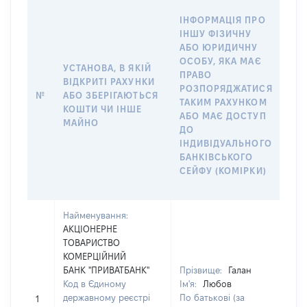
ІН
ІНФОРМАЦІЯ ПРО
ІН
ІНШУ ФІЗИЧНУ
АБ
АБО ЮРИДИЧНУ
ОС
ОСОБУ, ЯКА МАЄ
ВІ
УСТАНОВА, В ЯКІЙ
ПРАВО
РАХ
ВІДКРИТІ РАХУНКИ
РОЗПОРЯДЖАТИСЯ
СУ
№
АБО ЗБЕРІГАЮТЬСЯ
ТАКИМ РАХУНКОМ
ДЕ
КОШТИ ЧИ ІНШЕ
АБО МАЄ ДОСТУП
АБ
МАЙНО
ДО
СІМ
ІНДИВІДУАЛЬНОГО
ДО
БАНКІВСЬКОГО
ІН
СЕЙФУ (КОМІРКИ)
БА
СЕ
Найменування:
АКЦІОНЕРНЕ
ТОВАРИСТВО
КОМЕРЦІЙНИЙ
БАНК "ПРИВАТБАНК"
Прізвище:
Галан
Код в Єдиному
Ім'я:
Любов
[Не
державному реєстрі
По батькові (за
1
зас