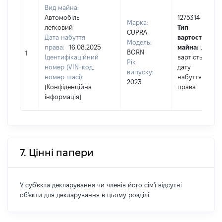
Вид майна:
Автомобіль
1275314
Марка:
легковий
Тип
CUPRA
Дата набуття
вартості
Модель:
права:
16.08.2025
майна:
це
BORN
1
Ідентифікаційний
вартість на
Рік
номер (VIN-код,
дату
випуску:
номер шасі):
набуття
2023
[Конфіденційна
права
інформація]
7. Цінні папери
У суб'єкта декларування чи членів його сім'ї відсутні
об'єкти для декларування в цьому розділі.