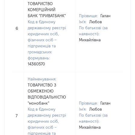
ТОВАРИСТВО
КОМЕРЦІЙНИЙ
БАНК "ПРИВАТБАНК"
Прізвище:
Галан
Код в Єдиному
Ім'я:
Любов
[Не
державному реєстрі
По батькові (за
6
зас
юридичних осіб,
наявності):
фізичних осіб –
Михайлівна
підприємців та
громадських
формувань:
14360570
Найменування:
ТОВАРИСТВО З
ОБМЕЖЕНОЮ
ВІДПОВІДАЛЬНІСТЮ
"монобанк"
Прізвище:
Галан
Код в Єдиному
Ім'я:
Любов
[Не
державному реєстрі
По батькові (за
7
зас
юридичних осіб,
наявності):
фізичних осіб –
Михайлівна
підприємців та