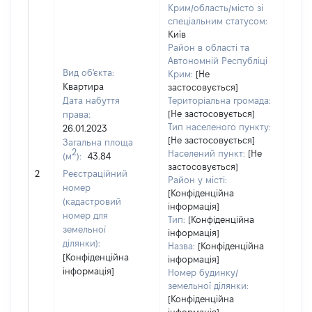
Крим/область/місто зі
спеціальним статусом:
Київ
Район в області та
Автономній Республіці
Вид об'єкта:
Крим:
[Не
Квартира
застосовується]
Дата набуття
Територіальна громада:
[Не застосовується]
права:
Тип населеного пункту:
26.01.2023
[Не застосовується]
Загальна площа
2
Населений пункт:
[Не
(м
):
43.84
[Не
застосовується]
2
Реєстраційний
заст
Район у місті:
номер
[Конфіденційна
(кадастровий
інформація]
номер для
Тип:
[Конфіденційна
земельної
інформація]
ділянки):
Назва:
[Конфіденційна
[Конфіденційна
інформація]
інформація]
Номер будинку/
земельної ділянки:
[Конфіденційна