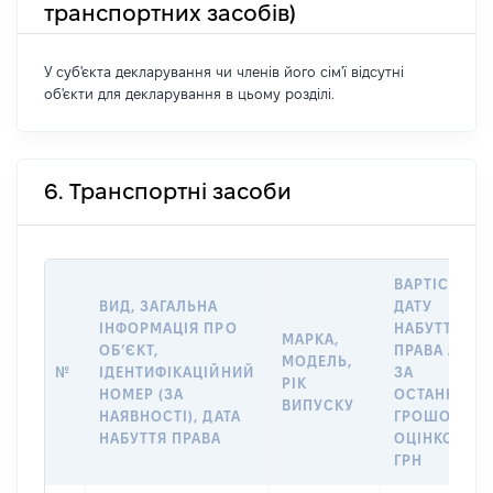
транспортних засобів)
У суб'єкта декларування чи членів його сім'ї відсутні
об'єкти для декларування в цьому розділі.
6. Транспортні засоби
ВАРТІСТЬ Н
ВИД, ЗАГАЛЬНА
ДАТУ
ІНФОРМАЦІЯ ПРО
НАБУТТЯ
МАРКА,
ОБʼЄКТ,
ПРАВА АБО
МОДЕЛЬ,
№
ІДЕНТИФІКАЦІЙНИЙ
ЗА
РІК
НОМЕР (ЗА
ОСТАННЬО
ВИПУСКУ
НАЯВНОСТІ), ДАТА
ГРОШОВОЮ
НАБУТТЯ ПРАВА
ОЦІНКОЮ,
ГРН