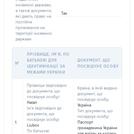
іноземної держави,
а також документи,
Так
які дають право на
постійне
проживання на
території іноземної
держави
ПРІЗВИЩЕ, ІМ’Я, ПО
БАТЬКОВІ ДЛЯ
ДОКУМЕНТ, ЩО
№
ІДЕНТИФІКАЦІЇ ЗА
ПОСВІДЧУЄ ОСОБУ
МЕЖАМИ УКРАЇНИ
Прізвище (відповідно
Країна, в якій видано
до документа, що
документ, що
посвідчує особу):
посвідчує особу:
Halan
Україна
Ім’я (відповідно до
Тип документа, що
документа, що
посвідчує особу:
посвідчує особу):
Паспорт
1
Liubov
громадянина України
По батькові
для виїзду за кордон