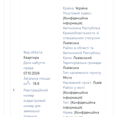
Країна:
Україна
Поштовий індекс:
[Конфіденційна
інформація]
Автономна Республіка
Крим/область/місто зі
спеціальним статусом:
Львівська
Район в області та
Вид об'єкта:
Автономній Республіці
Квартира
Крим:
Львівський
Дата набуття
Територіальна громада:
Львівська
права:
Тип населеного пункту:
07.10.2024
Місто
Загальна площа
2
Населений пункт:
Львів
(м
):
74.9
[Не
Район у місті:
1
Реєстраційний
заст
[Конфіденційна
номер
інформація]
(кадастровий
Тип:
[Конфіденційна
номер для
інформація]
земельної
Назва:
[Конфіденційна
ділянки):