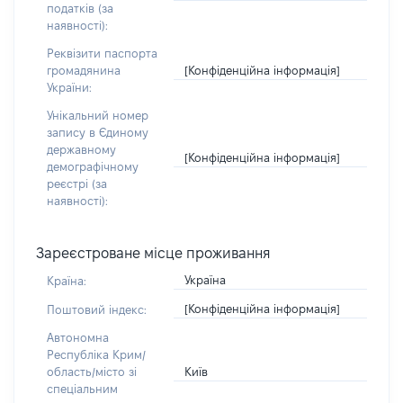
податків (за
наявності):
Реквізити паспорта
[Конфіденційна інформація]
громадянина
України:
Унікальний номер
запису в Єдиному
державному
[Конфіденційна інформація]
демографічному
реєстрі (за
наявності):
Зареєстроване місце проживання
Україна
Країна:
[Конфіденційна інформація]
Поштовий індекс:
Автономна
Республіка Крим/
Київ
область/місто зі
спеціальним