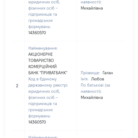
юридичних осіб,
наявності):
фізичних осіб –
Михайлівна
підприємців та
громадських
формувань:
14360570
Найменування:
АКЦІОНЕРНЕ
ТОВАРИСТВО
КОМЕРЦІЙНИЙ
БАНК "ПРИВАТБАНК"
Прізвище:
Галан
Код в Єдиному
Ім'я:
Любов
[Не
державному реєстрі
По батькові (за
2
зас
юридичних осіб,
наявності):
фізичних осіб –
Михайлівна
підприємців та
громадських
формувань:
14360570
Найменування: