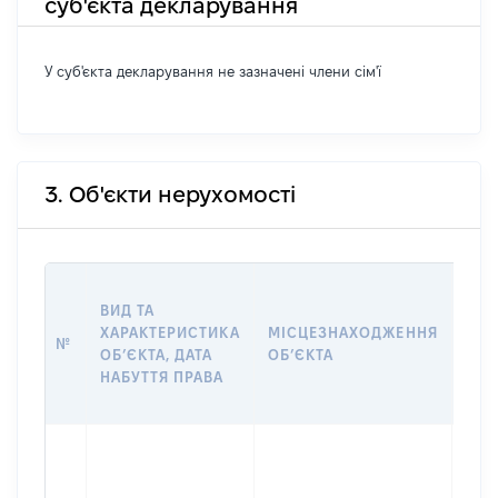
суб'єкта декларування
У суб'єкта декларування не зазначені члени сім'ї
3. Об'єкти нерухомості
ВАР
ВИД ТА
ДАТ
ХАРАКТЕРИСТИКА
МІСЦЕЗНАХОДЖЕННЯ
ПРА
№
ОБʼЄКТА, ДАТА
ОБʼЄКТА
ОС
НАБУТТЯ ПРАВА
ГР
ОЦІ