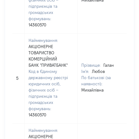
фізичних осіб –
Михайлівна
підприємців та
громадських
формувань:
14360570
Найменування:
АКЦІОНЕРНЕ
ТОВАРИСТВО
КОМЕРЦІЙНИЙ
БАНК "ПРИВАТБАНК"
Прізвище:
Галан
Код в Єдиному
Ім'я:
Любов
[Не
державному реєстрі
По батькові (за
5
зас
юридичних осіб,
наявності):
фізичних осіб –
Михайлівна
підприємців та
громадських
формувань:
14360570
Найменування:
АКЦІОНЕРНЕ