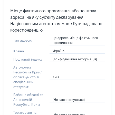
Місце фактичного проживання або поштова
адреса, на яку суб’єкту декларування
Національним агентством може бути надіслано
кореспонденцію
це адреса місця фактичного
Тип адреси:
проживання
Україна
Країна:
[Конфіденційна інформація]
Поштовий індекс:
Автономна
Республіка Крим/
Київ
область/місто зі
спеціальним
статусом:
Район в області та
[Не застосовується]
Автономній
Республіці Крим:
Територіальна
[Не застосовується]