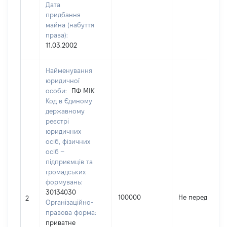
Дата
придбання
майна (набуття
права):
11.03.2002
Найменування
юридичної
особи:
ПФ МІК
Код в Єдиному
державному
реєстрі
юридичних
осіб, фізичних
осіб –
підприємців та
громадських
формувань:
30134030
100000
Не передано
2
Організаційно-
правова форма:
приватне