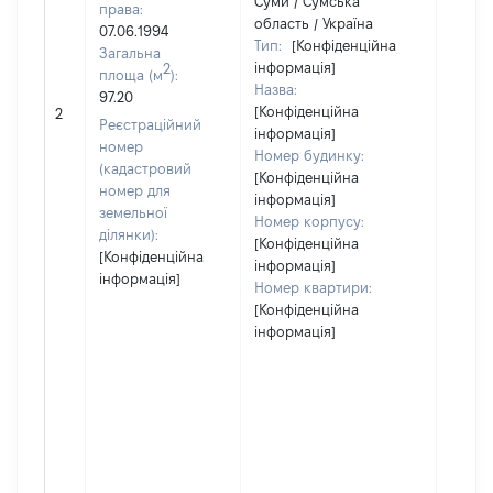
Суми / Сумська
права:
область / Україна
07.06.1994
Тип:
[Конфіденційна
Загальна
інформація]
2
площа (м
):
Назва:
97.20
[Конфіденційна
[Не ві
2
Реєстраційний
інформація]
номер
Номер будинку:
(кадастровий
[Конфіденційна
номер для
інформація]
земельної
Номер корпусу:
ділянки):
[Конфіденційна
[Конфіденційна
інформація]
інформація]
Номер квартири:
[Конфіденційна
інформація]