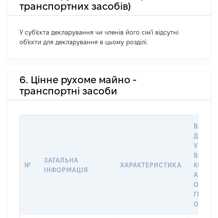
транспортних засобів)
У суб'єкта декларування чи членів його сім'ї відсутні
об'єкти для декларування в цьому розділі.
6. Цінне рухоме майно -
транспортні засоби
ВАРТІС
ДАТУ 
У ВЛАС
ВОЛОД
ЗАГАЛЬНА
№
ХАРАКТЕРИСТИКА
КОРИС
ІНФОРМАЦІЯ
АБО З
ОСТА
ГРОШ
ОЦІНК