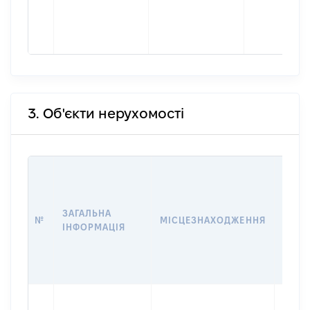
3. Об'єкти нерухомості
ВАРТ
ДАТУ
НАБУ
ЗАГАЛЬНА
ПРАВ
№
МІСЦЕЗНАХОДЖЕННЯ
ІНФОРМАЦІЯ
ЗА
ОСТ
ГРО
ОЦІ