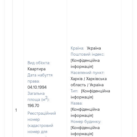
Країна:
Україна
Поштовий індекс:
[Конфіденційна
Вид об'єкта:
інформація]
Квартира
Населений пункт:
Дата набуття
Харків / Харківська
права:
область / Україна
04.10.1994
Тип:
[Конфіденційна
Загальна
інформація]
2
площа (м
):
Назва:
196.70
[Конфіденційна
[Не ві
1
Реєстраційний
інформація]
номер
Номер будинку:
(кадастровий
[Конфіденційна
номер для
інформація]