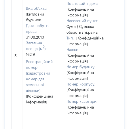
Поштовий індекс:
Вид об'єкта:
[Конфіденційна
Житловий
інформація]
будинок
Населений пункт:
Дата набуття
Суми / Сумська
права:
область / Україна
31.08.2010
Тип:
[Конфіденційна
Загальна
інформація]
2
площа (м
):
Назва:
162,9
[Конфіденційна
55981
3
інформація]
Реєстраційний
Номер будинку:
номер
[Конфіденційна
(кадастровий
інформація]
номер для
Номер корпусу:
земельної
[Конфіденційна
ділянки):
інформація]
[Конфіденційна
Номер квартири:
інформація]
[Конфіденційна
інформація]