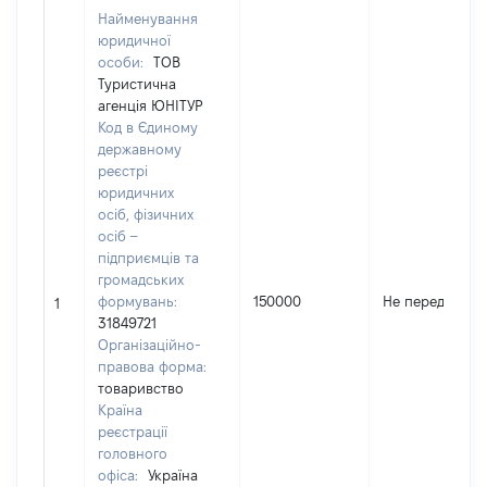
Найменування
юридичної
особи:
ТОВ
Туристична
агенція ЮНІТУР
Код в Єдиному
державному
реєстрі
юридичних
осіб, фізичних
осіб –
підприємців та
громадських
формувань:
150000
Не передано
1
31849721
Організаційно-
правова форма:
товаривство
Країна
реєстрації
головного
офіса:
Україна