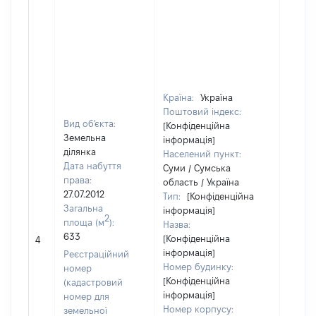
Країна:
Україна
Поштовий індекс:
Вид об'єкта:
[Конфіденційна
Земельна
інформація]
ділянка
Населений пункт:
Дата набуття
Суми / Сумська
права:
область / Україна
27.07.2012
Тип:
[Конфіденційна
Загальна
інформація]
2
площа (м
):
Назва:
633
[Конфіденційна
[Не ві
4
інформація]
Реєстраційний
Номер будинку:
номер
[Конфіденційна
(кадастровий
інформація]
номер для
Номер корпусу:
земельної