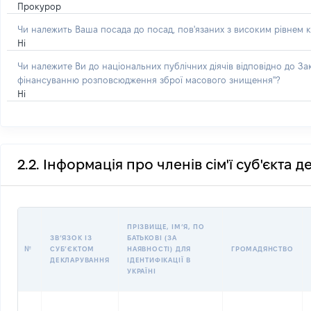
Прокурор
Чи належить Ваша посада до посад, пов'язаних з високим рівнем к
Ні
Чи належите Ви до національних публічних діячів відповідно до З
фінансуванню розповсюдження зброї масового знищення"?
Ні
2.2. Інформація про членів сім'ї суб'єкта 
ПРІЗВИЩЕ, ІМʼЯ, ПО
ЗВʼЯЗОК ІЗ
БАТЬКОВІ (ЗА
№
СУБʼЄКТОМ
НАЯВНОСТІ) ДЛЯ
ГРОМАДЯНСТВО
ДЕКЛАРУВАННЯ
ІДЕНТИФІКАЦІЇ В
УКРАЇНІ