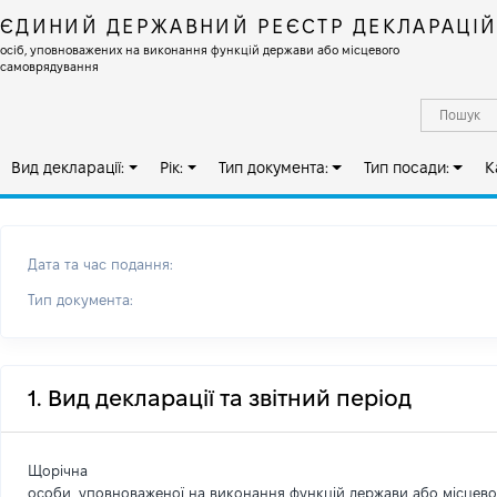
ЄДИНИЙ ДЕРЖАВНИЙ РЕЄСТР ДЕКЛАРАЦІ
осіб, уповноважених на виконання функцій держави або місцевого
самоврядування
Вид декларації:
Рік:
Тип документа:
Тип посади:
К
Дата та час подання:
Тип документа:
1. Вид декларації та звітний період
Щорічна
особи, уповноваженої на виконання функцій держави або місцев