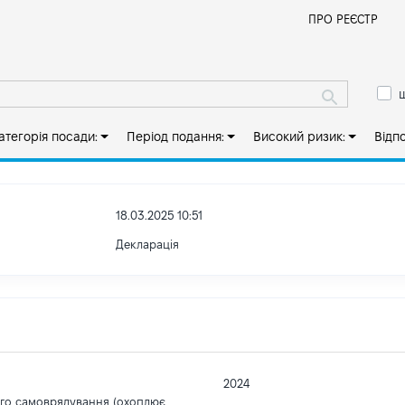
Й
ПРО РЕЄСТР
ш
атегорія посади:
Період подання:
Високий ризик:
Відп
18.03.2025 10:51
Декларація
2024
ого самоврядування (охоплює