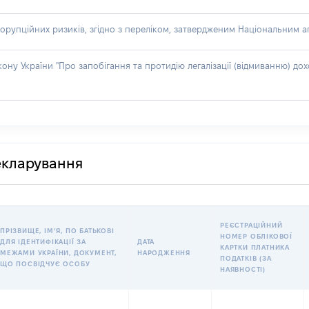
орупційних ризиків, згідно з переліком, затвердженим Національним аг
акону України "Про запобігання та протидію легалізації (відмиванню) 
декларування
РЕЄСТРАЦІЙНИЙ
ПРІЗВИЩЕ, ІМʼЯ, ПО БАТЬКОВІ
НОМЕР ОБЛІКОВОЇ
ДЛЯ ІДЕНТИФІКАЦІЇ ЗА
ДАТА
КАРТКИ ПЛАТНИКА
МЕЖАМИ УКРАЇНИ, ДОКУМЕНТ,
НАРОДЖЕННЯ
ПОДАТКІВ (ЗА
ЩО ПОСВІДЧУЄ ОСОБУ
НАЯВНОСТІ)