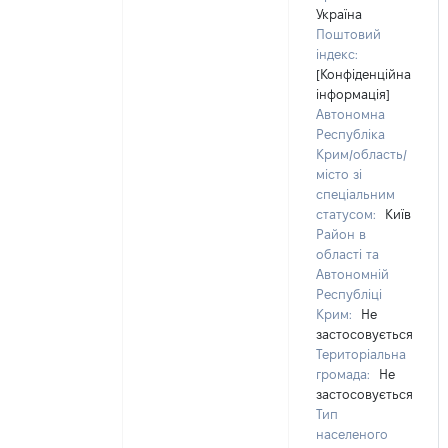
Україна
Поштовий
індекс:
[Конфіденційна
інформація]
Автономна
Республіка
Крим/область/
місто зі
спеціальним
статусом:
Київ
Район в
області та
Автономній
Республіці
Крим:
Не
застосовується
Територіальна
громада:
Не
застосовується
Тип
населеного