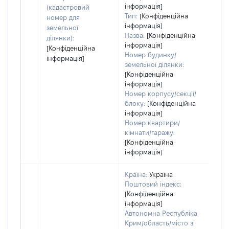
інформація]
(кадастровий
Тип:
[Конфіденційна
номер для
інформація]
земельної
Назва:
[Конфіденційна
ділянки):
інформація]
[Конфіденційна
Номер будинку/
інформація]
земельної ділянки:
[Конфіденційна
інформація]
Номер корпусу/секції/
блоку:
[Конфіденційна
інформація]
Номер квартири/
кімнати/гаражу:
[Конфіденційна
інформація]
Країна:
Україна
Поштовий індекс:
[Конфіденційна
інформація]
Автономна Республіка
Крим/область/місто зі