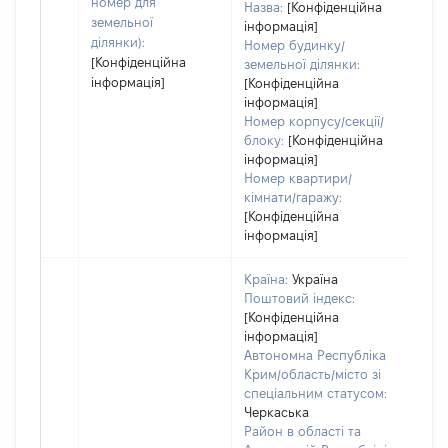
номер для
Назва:
[Конфіденційна
земельної
інформація]
ділянки):
Номер будинку/
[Конфіденційна
земельної ділянки:
інформація]
[Конфіденційна
інформація]
Номер корпусу/секції/
блоку:
[Конфіденційна
інформація]
Номер квартири/
кімнати/гаражу:
[Конфіденційна
інформація]
Країна:
Україна
Поштовий індекс:
[Конфіденційна
інформація]
Автономна Республіка
Крим/область/місто зі
спеціальним статусом:
Черкаська
Район в області та