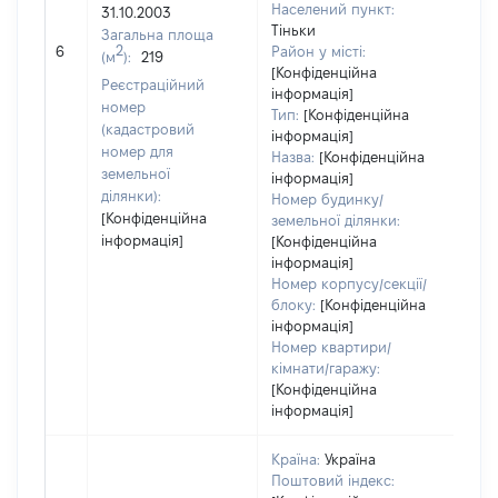
Населений пункт:
31.10.2003
Тіньки
Загальна площа
[Не
2
6
Район у місті:
(м
):
219
зас
[Конфіденційна
Реєстраційний
інформація]
номер
Тип:
[Конфіденційна
(кадастровий
інформація]
номер для
Назва:
[Конфіденційна
земельної
інформація]
ділянки):
Номер будинку/
[Конфіденційна
земельної ділянки:
інформація]
[Конфіденційна
інформація]
Номер корпусу/секції/
блоку:
[Конфіденційна
інформація]
Номер квартири/
кімнати/гаражу:
[Конфіденційна
інформація]
Країна:
Україна
Поштовий індекс: