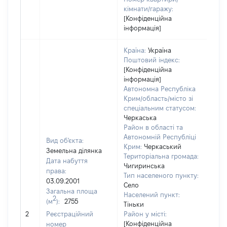
кімнати/гаражу:
[Конфіденційна
інформація]
Країна:
Україна
Поштовий індекс:
[Конфіденційна
інформація]
Автономна Республіка
Крим/область/місто зі
спеціальним статусом:
Черкаська
Район в області та
Автономній Республіці
Вид об'єкта:
Крим:
Черкаський
Земельна ділянка
Територіальна громада:
Дата набуття
Чигиринська
права:
Тип населеного пункту:
03.09.2001
Село
Загальна площа
Населений пункт:
2
(м
):
2755
Тіньки
[Не
2
Реєстраційний
Район у місті:
зас
[Конфіденційна
номер