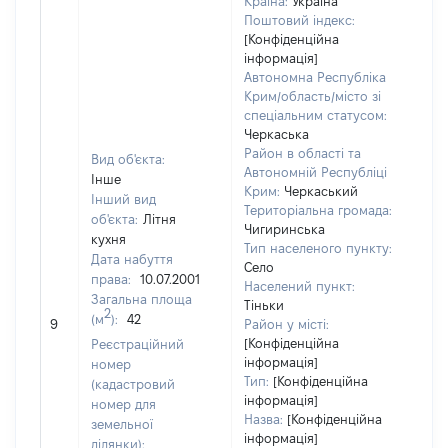
Країна:
Україна
Поштовий індекс:
[Конфіденційна
інформація]
Автономна Республіка
Крим/область/місто зі
спеціальним статусом:
Черкаська
Район в області та
Вид об'єкта:
Автономній Республіці
Інше
Крим:
Черкаський
Інший вид
Територіальна громада:
об'єкта:
Літня
Чигиринська
кухня
Тип населеного пункту:
Дата набуття
Село
права:
10.07.2001
Населений пункт:
Загальна площа
Тіньки
[Не
2
(м
):
42
9
Район у місті:
зас
[Конфіденційна
Реєстраційний
інформація]
номер
Тип:
[Конфіденційна
(кадастровий
інформація]
номер для
Назва:
[Конфіденційна
земельної
інформація]
ділянки):