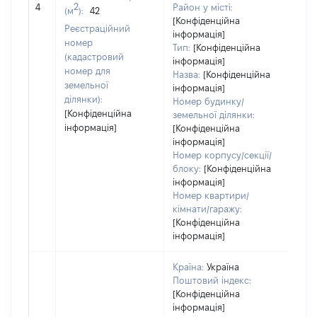
2
4
Район у місті:
(м
):
42
зас
[Конфіденційна
Реєстраційний
інформація]
номер
Тип:
[Конфіденційна
(кадастровий
інформація]
номер для
Назва:
[Конфіденційна
земельної
інформація]
ділянки):
Номер будинку/
[Конфіденційна
земельної ділянки:
інформація]
[Конфіденційна
інформація]
Номер корпусу/секції/
блоку:
[Конфіденційна
інформація]
Номер квартири/
кімнати/гаражу:
[Конфіденційна
інформація]
Країна:
Україна
Поштовий індекс:
[Конфіденційна
інформація]