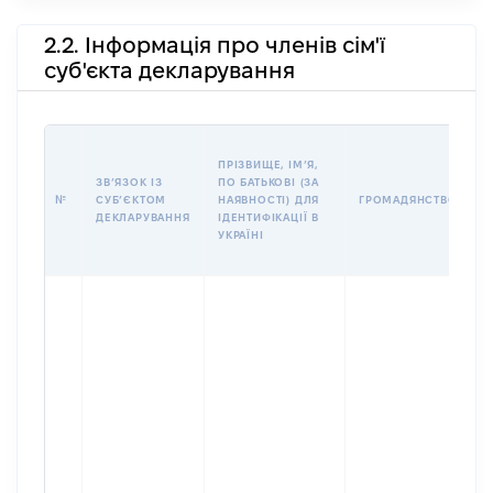
2.2. Інформація про членів сім'ї
суб'єкта декларування
П
ПРІЗВИЩЕ, ІМʼЯ,
Б
ЗВʼЯЗОК ІЗ
ПО БАТЬКОВІ (ЗА
І
№
СУБʼЄКТОМ
НАЯВНОСТІ) ДЛЯ
ГРОМАДЯНСТВО
М
ДЕКЛАРУВАННЯ
ІДЕНТИФІКАЦІЇ В
УКРАЇНІ