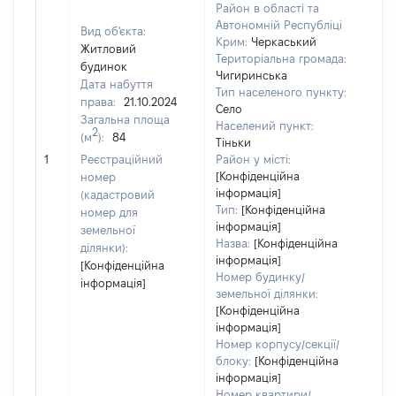
Район в області та
Автономній Республіці
Вид об'єкта:
Крим:
Черкаський
Житловий
Територіальна громада:
будинок
Чигиринська
Дата набуття
Тип населеного пункту:
права:
21.10.2024
Село
Загальна площа
Населений пункт:
2
(м
):
84
Тіньки
[Не
1
Реєстраційний
Район у місті:
зас
[Конфіденційна
номер
інформація]
(кадастровий
Тип:
[Конфіденційна
номер для
інформація]
земельної
Назва:
[Конфіденційна
ділянки):
інформація]
[Конфіденційна
Номер будинку/
інформація]
земельної ділянки:
[Конфіденційна
інформація]
Номер корпусу/секції/
блоку:
[Конфіденційна
інформація]
Номер квартири/