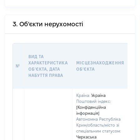
3. Об'єкти нерухомості
ВАР
ВИД ТА
ДАТ
ХАРАКТЕРИСТИКА
МІСЦЕЗНАХОДЖЕННЯ
ПРА
№
ОБʼЄКТА, ДАТА
ОБʼЄКТА
ОС
НАБУТТЯ ПРАВА
ГР
ОЦІ
Країна:
Україна
Поштовий індекс:
[Конфіденційна
інформація]
Автономна Республіка
Крим/область/місто зі
спеціальним статусом:
Черкаська