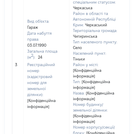
спеціальним статусом:
Черкаська
Район в області та
Автономній Республіці
Вид об'єкта:
Крим:
Черкаський
Гараж
Територіальна громада:
Дата набуття
Чигиринська
права:
Тип населеного пункту:
03.07.1990
Село
Загальна площа
Населений пункт:
2
(м
):
24
Тіньки
[Не
3
Реєстраційний
Район у місті:
зас
[Конфіденційна
номер
інформація]
(кадастровий
Тип:
[Конфіденційна
номер для
інформація]
земельної
Назва:
[Конфіденційна
ділянки):
інформація]
[Конфіденційна
Номер будинку/
інформація]
земельної ділянки:
[Конфіденційна
інформація]
Номер корпусу/секції/
блоку:
[Конфіденційна