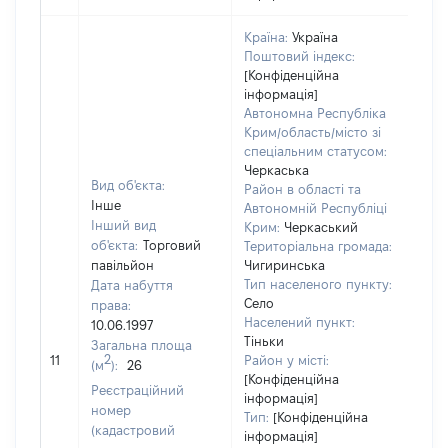
Країна:
Україна
Поштовий індекс:
[Конфіденційна
інформація]
Автономна Республіка
Крим/область/місто зі
спеціальним статусом:
Черкаська
Вид об'єкта:
Район в області та
Інше
Автономній Республіці
Інший вид
Крим:
Черкаський
об'єкта:
Торговий
Територіальна громада:
павільйон
Чигиринська
Тип населеного пункту:
Дата набуття
Село
права:
Населений пункт:
10.06.1997
Тіньки
Загальна площа
[Не
2
11
Район у місті:
(м
):
26
зас
[Конфіденційна
Реєстраційний
інформація]
номер
Тип:
[Конфіденційна
(кадастровий
інформація]