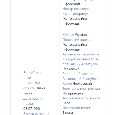
інформація]
Номер квартири/
кімнати/гаражу:
[Конфіденційна
інформація]
Країна:
Україна
Поштовий індекс:
[Конфіденційна
інформація]
Автономна Республіка
Крим/область/місто зі
спеціальним статусом:
Черкаська
Вид об'єкта:
Район в області та
Інше
Автономній Республіці
Інший вид
Крим:
Черкаський
об'єкта:
Літня
Територіальна громада:
кухня
Чигиринська
Тип населеного пункту:
Дата набуття
Село
права:
Населений пункт:
03.07.1990
Тіньки
Загальна площа
[Не