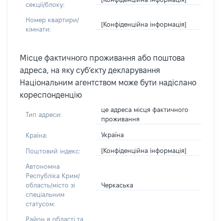
секції/блоку:
Номер квартири/
[Конфіденційна інформація]
кімнати:
Місце фактичного проживання або поштова
адреса, на яку суб’єкту декларування
Національним агентством може бути надіслано
кореспонденцію
це адреса місця фактичного
Тип адреси:
проживання
Україна
Країна:
[Конфіденційна інформація]
Поштовий індекс:
Автономна
Республіка Крим/
Черкаська
область/місто зі
спеціальним
статусом:
Район в області та