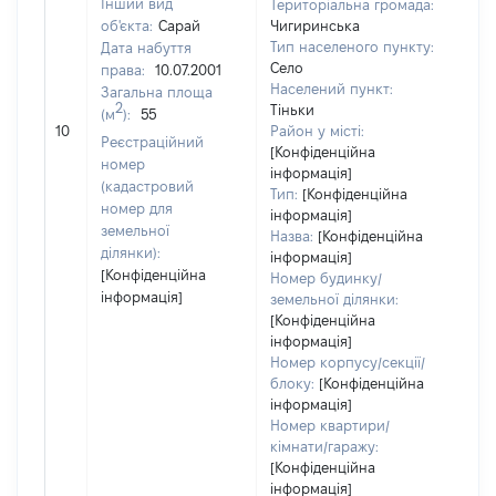
Інший вид
Територіальна громада:
об'єкта:
Сарай
Чигиринська
Тип населеного пункту:
Дата набуття
Село
права:
10.07.2001
Населений пункт:
Загальна площа
2
Тіньки
(м
):
55
[Не
10
Район у місті:
зас
Реєстраційний
[Конфіденційна
номер
інформація]
(кадастровий
Тип:
[Конфіденційна
номер для
інформація]
земельної
Назва:
[Конфіденційна
ділянки):
інформація]
[Конфіденційна
Номер будинку/
інформація]
земельної ділянки:
[Конфіденційна
інформація]
Номер корпусу/секції/
блоку:
[Конфіденційна
інформація]
Номер квартири/
кімнати/гаражу:
[Конфіденційна
інформація]