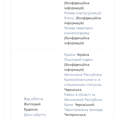
[Конфіденційна
інформація]
Номер корпусу/секції/
блоку:
[Конфіденційна
інформація]
Номер квартири/
кімнати/гаражу:
[Конфіденційна
інформація]
Країна:
Україна
Поштовий індекс:
[Конфіденційна
інформація]
Автономна Республіка
Крим/область/місто зі
спеціальним статусом:
Черкаська
Район в області та
Вид об'єкта:
Автономній Республіці
Житловий
Крим:
Черкаський
будинок
Територіальна громада:
Дата набуття
Чигиринська