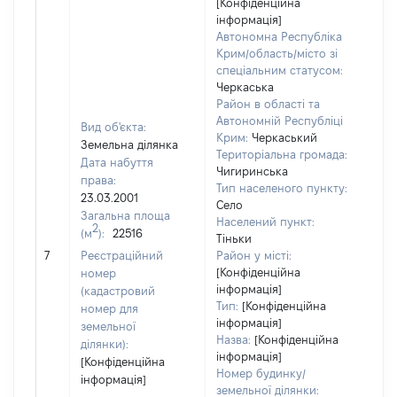
[Конфіденційна
інформація]
Автономна Республіка
Крим/область/місто зі
спеціальним статусом:
Черкаська
Район в області та
Автономній Республіці
Вид об'єкта:
Крим:
Черкаський
Земельна ділянка
Територіальна громада:
Дата набуття
Чигиринська
права:
Тип населеного пункту:
23.03.2001
587
Село
Загальна площа
Тип 
Населений пункт:
2
(м
):
22516
обʼє
Тіньки
варт
7
Реєстраційний
Район у місті:
ост
[Конфіденційна
номер
інформація]
гро
(кадастровий
Тип:
[Конфіденційна
оці
номер для
інформація]
земельної
Назва:
[Конфіденційна
ділянки):
інформація]
[Конфіденційна
Номер будинку/
інформація]
земельної ділянки: