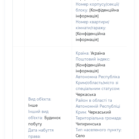
Номер корпусу/секції/
блоку:
[Конфіденційна
інформація]
Номер квартири/
кімнати/гаражу:
[Конфіденційна
інформація]
Країна:
Україна
Поштовий індекс:
[Конфіденційна
інформація]
Автономна Республіка
Крим/область/місто зі
спеціальним статусом:
Черкаська
Вид об'єкта:
Район в області та
Інше
Автономній Республіці
Інший вид
Крим:
Черкаський
об'єкта:
Будинок
Територіальна громада:
побуту
Чигиринська
Тип населеного пункту:
Дата набуття
Село
права: