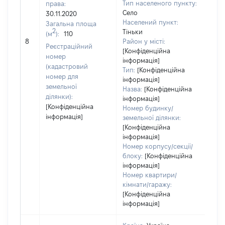
Тип населеного пункту:
права:
Село
30.11.2020
Населений пункт:
Загальна площа
2
Тіньки
(м
):
110
[Не
8
Район у місті:
зас
Реєстраційний
[Конфіденційна
номер
інформація]
(кадастровий
Тип:
[Конфіденційна
номер для
інформація]
земельної
Назва:
[Конфіденційна
ділянки):
інформація]
[Конфіденційна
Номер будинку/
інформація]
земельної ділянки:
[Конфіденційна
інформація]
Номер корпусу/секції/
блоку:
[Конфіденційна
інформація]
Номер квартири/
кімнати/гаражу:
[Конфіденційна
інформація]