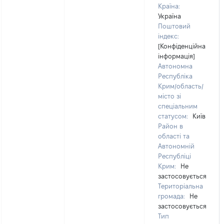
Країна:
Україна
Поштовий
індекс:
[Конфіденційна
інформація]
Автономна
Республіка
Крим/область/
місто зі
спеціальним
статусом:
Київ
Район в
області та
Автономній
Республіці
Крим:
Не
застосовується
Територіальна
громада:
Не
застосовується
Тип