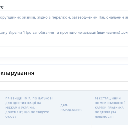
Б'
орупційних ризиків, згідно з переліком, затвердженим Національним аг
акону України "Про запобігання та протидію легалізації (відмиванню) 
декларування
ПРІЗВИЩЕ, ІМʼЯ, ПО БАТЬКОВІ
РЕЄСТРАЦІЙНИЙ
ДЛЯ ІДЕНТИФІКАЦІЇ ЗА
НОМЕР ОБЛІКОВОЇ
ДАТА
МЕЖАМИ УКРАЇНИ,
КАРТКИ ПЛАТНИКА
НАРОДЖЕННЯ
ДОКУМЕНТ, ЩО ПОСВІДЧУЄ
ПОДАТКІВ (ЗА
ОСОБУ
НАЯВНОСТІ)