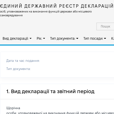
ЄДИНИЙ ДЕРЖАВНИЙ РЕЄСТР ДЕКЛАРАЦІ
осіб, уповноважених на виконання функцій держави або місцевого
самоврядування
Вид декларації:
Рік:
Тип документа:
Тип посади:
К
Дата та час подання:
Тип документа:
1. Вид декларації та звітний період
Щорічна
особи, уповноваженої на виконання функцій держави або місцев