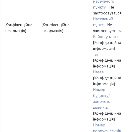
населеного
пункту:
Не
застосовується
Населений
[Конфіденційна
[Конфіденційна
пункт:
Не
інформація]
інформація]
застосовується
Район у місті:
[Конфіденційна
інформація]
Тип:
[Конфіденційна
інформація]
Назва:
[Конфіденційна
інформація]
Номер
будинку/
земельної
ділянки:
[Конфіденційна
інформація]
Номер
корпусу/секції/