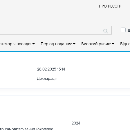
Й
ПРО РЕЄСТР
ш
атегорія посади:
Період подання:
Високий ризик:
Відп
28.02.2025 15:14
Декларація
2024
ого самоврядування (охоплює