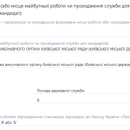
або місце майбутньої роботи чи проходження служби для ка
кандидат):
б – підприємців та громадських формувань місця роботи або проходже
айбутньої роботи чи проходження служби для кандидатів):
ОНАВЧОГО ОРГАНУ КИЇВСЬКОЇ МІСЬКОЇ РАДИ (КИЇВСЬКОЇ МІСЬКОЇ ДЕ
виконавчого органу Київської міської ради (Київської міської державн
Посада державної служби
Б
 особливо відповідальне становище, відповідно до Закону України «Про
' або 'Б'