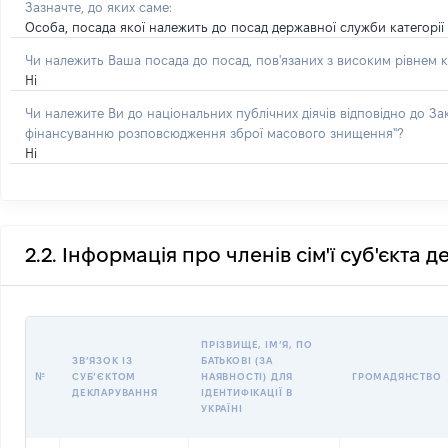
Зазначте, до яких саме:
Особа, посада якої належить до посад державної служби категорії '
Чи належить Ваша посада до посад, пов'язаних з високим рівнем к
Ні
Чи належите Ви до національних публічних діячів відповідно до З
фінансуванню розповсюдження зброї масового знищення"?
Ні
2.2. Інформація про членів сім'ї суб'єкта 
ПРІЗВИЩЕ, ІМʼЯ, ПО
ЗВʼЯЗОК ІЗ
БАТЬКОВІ (ЗА
№
СУБʼЄКТОМ
НАЯВНОСТІ) ДЛЯ
ГРОМАДЯНСТВО
ДЕКЛАРУВАННЯ
ІДЕНТИФІКАЦІЇ В
УКРАЇНІ