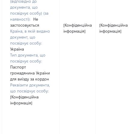
(відповідно до
документа, що
посвідчує особу) (за
наявності):
Не
застосовується
[Конфіденційна
[Конфіденційна
Країна, в якій видано
інформація]
інформація]
документ, що
посвідчує особу:
Україна
Тип документа, що
посвідчує особу:
Паспорт
громадянина України
для виїзду за кордон
Реквізити документа,
що посвідчує особу:
[Конфіденційна
інформація]