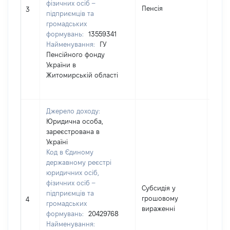
фізичних осіб –
Пенсія
2652
3
підприємців та
громадських
формувань:
13559341
Найменування:
ГУ
Пенсійного фонду
України в
Житомирській області
Джерело доходу:
Юридична особа,
зареєстрована в
Україні
Код в Єдиному
державному реєстрі
юридичних осіб,
фізичних осіб –
Субсидія у
підприємців та
грошовому
1619
4
громадських
вираженні
формувань:
20429768
Найменування: