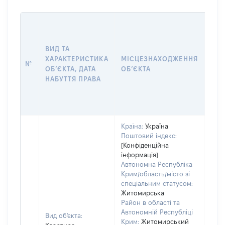
ВАР
ДАТ
НАБ
ВИД ТА
ПРА
ХАРАКТЕРИСТИКА
МІСЦЕЗНАХОДЖЕННЯ
№
ЗА
ОБʼЄКТА, ДАТА
ОБʼЄКТА
ОС
НАБУТТЯ ПРАВА
ГР
ОЦІ
ГРН
Країна:
Україна
Поштовий індекс:
[Конфіденційна
інформація]
Автономна Республіка
Крим/область/місто зі
спеціальним статусом:
Житомирська
Район в області та
Автономній Республіці
Вид об'єкта:
Крим:
Житомирський