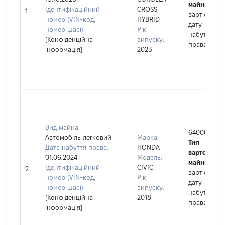
майна:
це
Ідентифікаційний
CROSS
1
вартість на
номер (VIN-код,
HYBRID
дату
номер шасі):
Рік
набуття
[Конфіденційна
випуску:
права
інформація]
2023
Вид майна:
640000
Автомобіль легковий
Марка:
Тип
Дата набуття права:
HONDA
вартості
01.06.2024
Модель:
майна:
це
Ідентифікаційний
CIVIC
2
вартість на
номер (VIN-код,
Рік
дату
номер шасі):
випуску:
набуття
[Конфіденційна
2018
права
інформація]