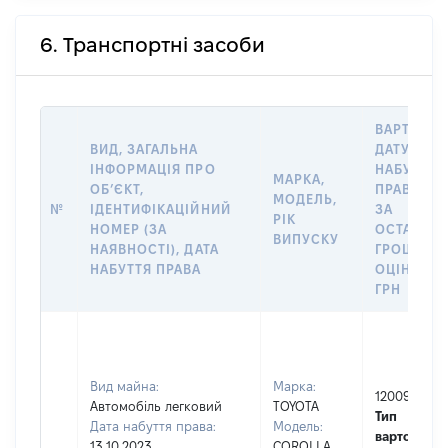
6. Транспортні засоби
ВАРТІСТЬ
ВИД, ЗАГАЛЬНА
ДАТУ
ІНФОРМАЦІЯ ПРО
НАБУТТЯ
МАРКА,
ОБʼЄКТ,
ПРАВА АБ
МОДЕЛЬ,
№
ІДЕНТИФІКАЦІЙНИЙ
ЗА
РІК
НОМЕР (ЗА
ОСТАННЬ
ВИПУСКУ
НАЯВНОСТІ), ДАТА
ГРОШОВ
НАБУТТЯ ПРАВА
ОЦІНКОЮ,
ГРН
Вид майна:
Марка:
1200964
Автомобіль легковий
TOYOTA
Тип
Дата набуття права:
Модель:
вартості
13.10.2023
COROLLA