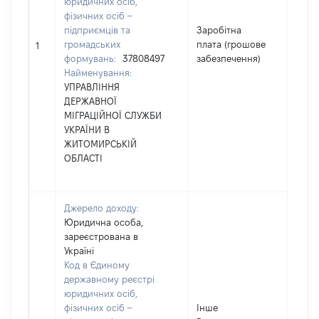
юридичних осіб,
фізичних осіб –
підприємців та
Заробітна
громадських
плата (грошове
2934
1
формувань:
37808497
забезпечення)
Найменування:
УПРАВЛІННЯ
ДЕРЖАВНОЇ
МІГРАЦІЙНОЇ СЛУЖБИ
УКРАЇНИ В
ЖИТОМИРСЬКІЙ
ОБЛАСТІ
Джерело доходу:
Юридична особа,
зареєстрована в
Україні
Код в Єдиному
державному реєстрі
юридичних осіб,
фізичних осіб –
Інше