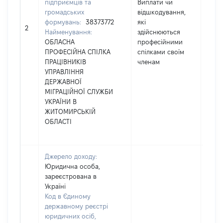
підприємців та
Виплати чи
громадських
відшкодування,
формувань:
38373772
які
4500
2
Найменування:
здійснюються
ОБЛАСНА
професійними
ПРОФЕСІЙНА СПІЛКА
спілками своїм
ПРАЦІВНИКІВ
членам
УПРАВЛІННЯ
ДЕРЖАВНОЇ
МІГРАЦІЙНОЇ СЛУЖБИ
УКРАЇНИ В
ЖИТОМИРСЬКІЙ
ОБЛАСТІ
Джерело доходу:
Юридична особа,
зареєстрована в
Україні
Код в Єдиному
державному реєстрі
юридичних осіб,