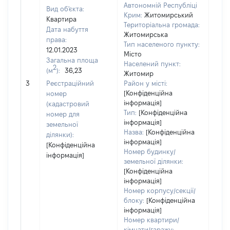
Автономній Республіці
Вид об'єкта:
Крим:
Житомирський
Квартира
Територіальна громада:
Дата набуття
Житомирська
права:
Тип населеного пункту:
5281
12.01.2023
Місто
Тип
Загальна площа
Населений пункт:
варт
2
(м
):
36,23
Житомир
обʼє
3
Реєстраційний
Район у місті:
варт
[Конфіденційна
номер
дату
інформація]
(кадастровий
набу
Тип:
[Конфіденційна
номер для
пра
інформація]
земельної
Назва:
[Конфіденційна
ділянки):
інформація]
[Конфіденційна
Номер будинку/
інформація]
земельної ділянки:
[Конфіденційна
інформація]
Номер корпусу/секції/
блоку:
[Конфіденційна
інформація]
Номер квартири/
кімнати/гаражу: