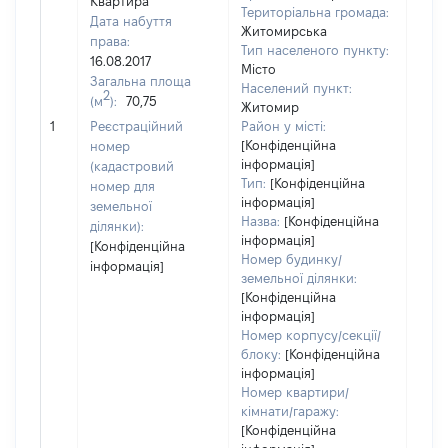
Квартира
Територіальна громада:
Дата набуття
Житомирська
права:
Тип населеного пункту:
153
16.08.2017
Місто
Тип
Загальна площа
Населений пункт:
варт
2
(м
):
70,75
Житомир
обʼє
1
Реєстраційний
Район у місті:
варт
[Конфіденційна
номер
дату
інформація]
(кадастровий
набу
Тип:
[Конфіденційна
номер для
пра
інформація]
земельної
Назва:
[Конфіденційна
ділянки):
інформація]
[Конфіденційна
Номер будинку/
інформація]
земельної ділянки:
[Конфіденційна
інформація]
Номер корпусу/секції/
блоку:
[Конфіденційна
інформація]
Номер квартири/
кімнати/гаражу:
[Конфіденційна