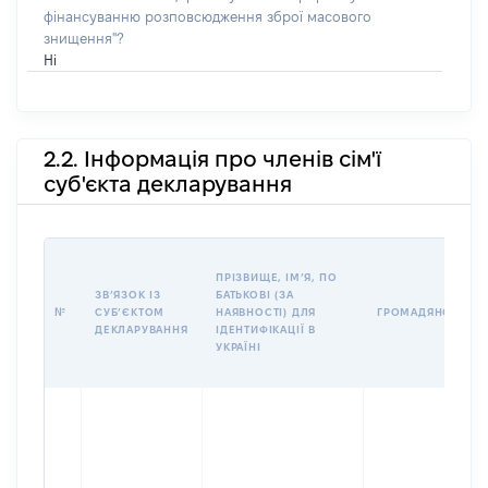
фінансуванню розповсюдження зброї масового
знищення"?
Ні
2.2. Інформація про членів сім'ї
суб'єкта декларування
ПРІЗВИЩЕ, ІМʼЯ, ПО
ЗВʼЯЗОК ІЗ
БАТЬКОВІ (ЗА
№
СУБʼЄКТОМ
НАЯВНОСТІ) ДЛЯ
ГРОМАДЯНСТВО
ДЕКЛАРУВАННЯ
ІДЕНТИФІКАЦІЇ В
УКРАЇНІ