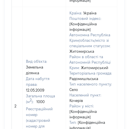
інформація]
Країна:
Україна
Поштовий індекс:
[Конфіденційна
інформація]
Автономна Республіка
Крим/область/місто зі
спеціальним статусом:
Житомирська
Район в області та
Вид об'єкта:
Автономній Республіці
Земельна
Крим:
Житомирський
ділянка
Територіальна громада:
Дата набуття
Радомишльська
Тип населеного пункту:
права:
Село
12.05.2009
Населений пункт:
Загальна площа
2
Кочерів
(м
):
1000
[Не 
2
Район у місті:
Реєстраційний
[Конфіденційна
номер
інформація]
(кадастровий
Тип:
[Конфіденційна
номер для
інформація]