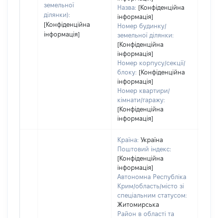
земельної
Назва:
[Конфіденційна
ділянки):
інформація]
[Конфіденційна
Номер будинку/
інформація]
земельної ділянки:
[Конфіденційна
інформація]
Номер корпусу/секції/
блоку:
[Конфіденційна
інформація]
Номер квартири/
кімнати/гаражу:
[Конфіденційна
інформація]
Країна:
Україна
Поштовий індекс:
[Конфіденційна
інформація]
Автономна Республіка
Крим/область/місто зі
спеціальним статусом:
Житомирська
Район в області та