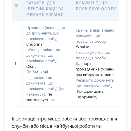
БАТЬКОВІ ДЛЯ
ДОКУМЕНТ, ЩО
№
ІДЕНТИФІКАЦІЇ ЗА
ПОСВІДЧУЄ ОСОБУ
МЕЖАМИ УКРАЇНИ
Прізвище (відповідно
Країна, в якій видано
до документа, що
документ, що
посвідчує особу):
посвідчує особу:
Chuprina
Україна
Ім’я (відповідно до
Тип документа, що
документа, що
посвідчує особу:
посвідчує особу):
Паспорт
1
Olena
громадянина України
По батькові
для виїзду за кордон
(відповідно до
Реквізити документа,
документа, що
що посвідчує особу:
посвідчує особу) (за
[Конфіденційна
наявності):
Не
інформація]
застосовується
Інформація про місце роботи або проходження
служби (або місце майбутньої роботи чи