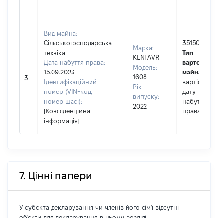
Вид майна:
Сільськогосподарська
35150
Марка:
техніка
Тип
KENTAVR
Дата набуття права:
вартості
Модель:
15.09.2023
майна:
це
1608
3
Ідентифікаційний
вартість на
Рік
номер (VIN-код,
дату
випуску:
номер шасі):
набуття
2022
[Конфіденційна
права
інформація]
7. Цінні папери
У суб'єкта декларування чи членів його сім'ї відсутні
об'єкти для декларування в цьому розділі.