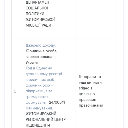
ДЕПАРТАМЕНТ
СОЦІАЛЬНОЇ
ПОЛІТИКИ
ЖИТОМИРСЬКОЇ
МІСЬКОЇ РАДИ
Джерело доходу:
Юридична особа,
зареєстрована в
Україні
Код в Єдиному
державному реєстрі
Гонорари та
юридичних осіб,
інші виплати
фізичних осіб –
згідно з
підприємців та
364
5
цивільно-
громадських
правовим
формувань:
24700541
правочинами
Найменування:
ЖИТОМИРСЬКИЙ
РЕГІОНАЛЬНИЙ ЦЕНТР
ПІДВИЩЕННЯ