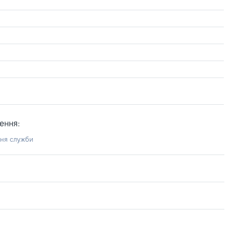
ення:
ння служби