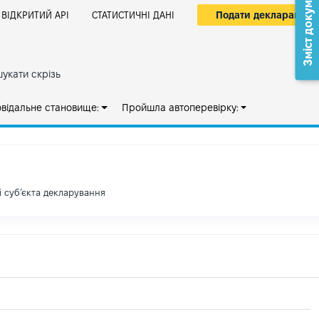
Зміст документа
Подати декларацію
ВІДКРИТИЙ АРІ
СТАТИСТИЧНІ ДАНІ
укати скрізь
овідальне становище:
Пройшла автоперевірку:
і субʼєкта декларування