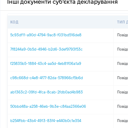
Інші документи суб'єкта декларування
КОД
ТИП 
5c93df11-a90d-4794-9ac8-f031bd516de8
Повід
7f8244a9-0b5d-4946-b2d6-3def9793f53c
Повід
f25835b5-1884-43c4-aa5d-4eb81f06a1a9
Повід
c98c668d-c4e8-4f77-82da-578966cf5b6d
Повід
ab1363c2-09fd-4fca-8cab-2fdb0ad4b983
Повід
50bbd48a-a258-46eb-9b3e-c84aa2366e06
Повід
b254ffbb-43b4-4913-83f4-e440b0c1e354
Повід