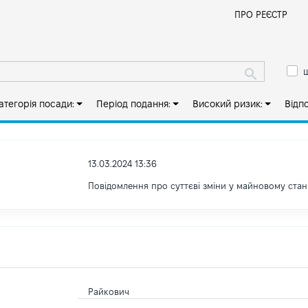
Й
ПРО РЕЄСТР
ш
атегорія посади:
Період подання:
Високий ризик:
Відп
13.03.2024 13:36
Повідомлення про суттєві зміни у майновому стан
Райкович