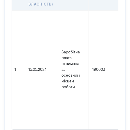
ДО
ВЛАСНІСТЬ)
Дже
Юр
осо
зар
Укр
Най
Заробітна
Сь
плата
апе
отримана
адм
1
15.05.2024
за
190003
суд
основним
Код
місцем
де
роботи
реє
юри
фіз
під
гро
фор
422