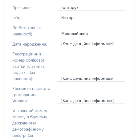
Гонтарук
Прізвище:
Віктор
Ім'я:
По батькові (за
Миколайович
наявності):
[Конфіденційна інформація]
Дата народження:
Реєстраційний
номер облікової
картки платника
податків (за
[Конфіденційна інформація]
наявності):
Реквізити паспорта
громадянина
[Конфіденційна інформація]
України:
Унікальний номер
запису в Єдиному
державному
демографічному
реєстрі (за