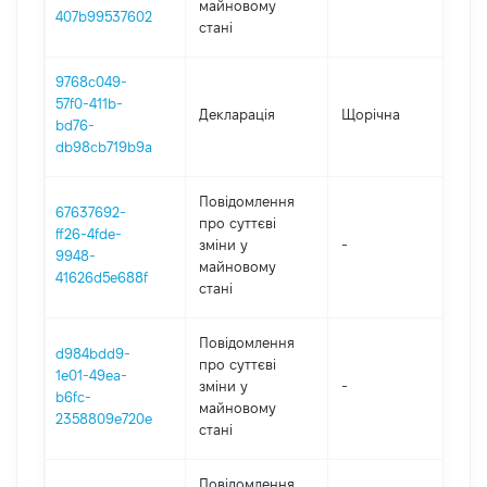
майновому
407b99537602
стані
9768c049-
57f0-411b-
Декларація
Щорічна
202
bd76-
db98cb719b9a
Повідомлення
67637692-
про суттєві
ff26-4fde-
зміни y
-
202
9948-
майновому
41626d5e688f
стані
Повідомлення
d984bdd9-
про суттєві
1e01-49ea-
зміни y
-
202
b6fc-
майновому
2358809e720e
стані
Повідомлення