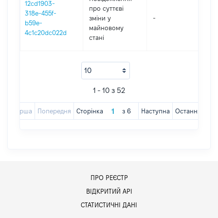
12cd1903-
про суттєві
318e-455f-
зміни y
-
202
b59e-
майновому
4c1c20dc022d
стані
1 - 10 з 52
Перша
Попередня
Сторінка
з
6
Наступна
Остання
ПРО РЕЄСТР
ВІДКРИТИЙ АРІ
СТАТИСТИЧНІ ДАНІ