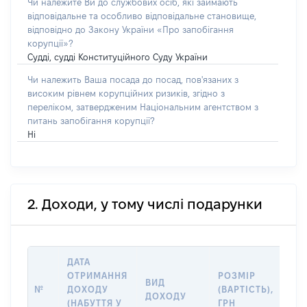
Чи належите Ви до службових осіб, які займають
відповідальне та особливо відповідальне становище,
відповідно до Закону України «Про запобігання
корупції»?
Судді, судді Конституційного Суду України
Чи належить Ваша посада до посад, пов'язаних з
високим рівнем корупційних ризиків, згідно з
переліком, затвердженим Національним агентством з
питань запобігання корупції?
Ні
2. Доходи, у тому числі подарунки
ДАТА
ІН
ОТРИМАННЯ
РОЗМІР
ВИД
ДЖ
№
ДОХОДУ
(ВАРТІСТЬ),
ДОХОДУ
(Д
(НАБУТТЯ У
ГРН