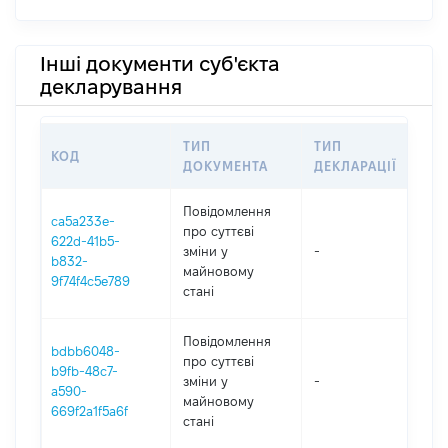
Інші документи суб'єкта
декларування
ТИП
ТИП
КОД
ПЕ
ДОКУМЕНТА
ДЕКЛАРАЦІЇ
Повідомлення
ca5a233e-
про суттєві
622d-41b5-
зміни y
-
202
b832-
майновому
9f74f4c5e789
стані
Повідомлення
bdbb6048-
про суттєві
b9fb-48c7-
зміни y
-
202
a590-
майновому
669f2a1f5a6f
стані