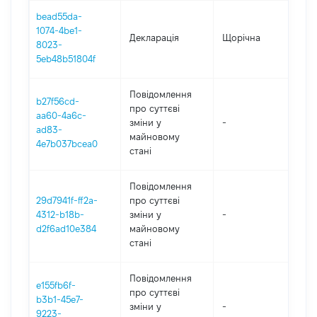
bead55da-
1074-4be1-
Декларація
Щорічна
202
8023-
5eb48b51804f
Повідомлення
b27f56cd-
про суттєві
aa60-4a6c-
зміни y
-
202
ad83-
майновому
4e7b037bcea0
стані
Повідомлення
29d7941f-ff2a-
про суттєві
4312-b18b-
зміни y
-
202
d2f6ad10e384
майновому
стані
Повідомлення
e155fb6f-
про суттєві
b3b1-45e7-
зміни y
-
202
9223-