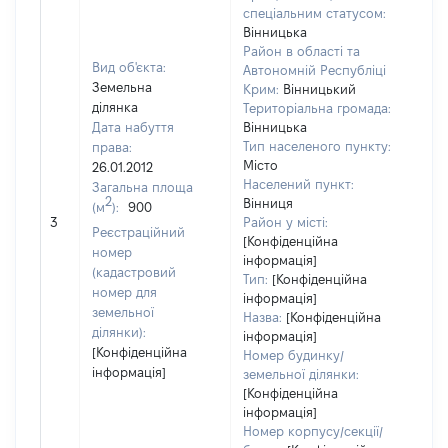
спеціальним статусом:
Вінницька
Район в області та
Вид об'єкта:
Автономній Республіці
Земельна
Крим:
Вінницький
ділянка
Територіальна громада:
Дата набуття
Вінницька
Тип населеного пункту:
права:
Місто
26.01.2012
600
Населений пункт:
Загальна площа
Тип 
2
Вінниця
(м
):
900
обʼє
3
Район у місті:
Реєстраційний
варт
[Конфіденційна
номер
інформація]
наб
(кадастровий
Тип:
[Конфіденційна
номер для
інформація]
земельної
Назва:
[Конфіденційна
ділянки):
інформація]
[Конфіденційна
Номер будинку/
інформація]
земельної ділянки:
[Конфіденційна
інформація]
Номер корпусу/секції/