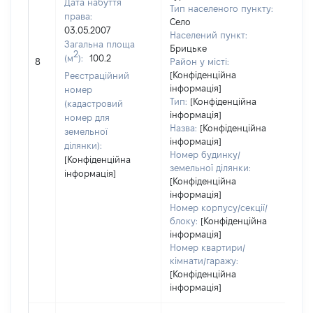
Дата набуття
Тип населеного пункту:
права:
Село
03.05.2007
Населений пункт:
Загальна площа
Брицьке
2
(м
):
100.2
[Не 
8
Район у місті:
[Конфіденційна
Реєстраційний
інформація]
номер
Тип:
[Конфіденційна
(кадастровий
інформація]
номер для
Назва:
[Конфіденційна
земельної
інформація]
ділянки):
Номер будинку/
[Конфіденційна
земельної ділянки:
інформація]
[Конфіденційна
інформація]
Номер корпусу/секції/
блоку:
[Конфіденційна
інформація]
Номер квартири/
кімнати/гаражу:
[Конфіденційна
інформація]