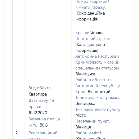
Номер квартири/
кімнати/гаражу:
[Конфіденційна
інформація]
Країна:
Україна
Поштовий індекс:
[Конфіденційна
інформація]
Автономна Республіка
Крим/область/місто зі
спеціальним статусом:
Вінницька
Район в області та
Автономній Республіці
Вид об'єкта:
Крим:
Вінницький
Квартира
Територіальна громада:
Дата набуття
Вінницька
права:
Тип населеного пункту:
15.12.2020
Місто
Загальна площа
100
Населений пункт:
2
(м
):
50,6
Тип 
Вінниця
обʼє
2
Реєстраційний
Район у місті:
варт
[Конфіденційна