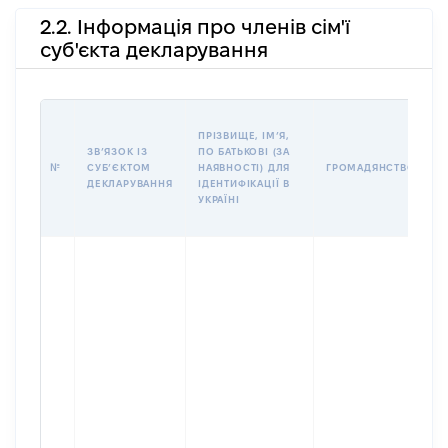
2.2. Інформація про членів сім'ї
суб'єкта декларування
П
ПРІЗВИЩЕ, ІМʼЯ,
Б
ЗВʼЯЗОК ІЗ
ПО БАТЬКОВІ (ЗА
І
№
СУБʼЄКТОМ
НАЯВНОСТІ) ДЛЯ
ГРОМАДЯНСТВО
М
ДЕКЛАРУВАННЯ
ІДЕНТИФІКАЦІЇ В
УКРАЇНІ