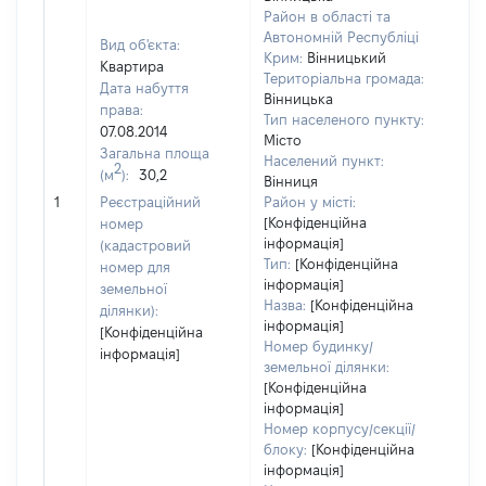
Район в області та
Автономній Республіці
Вид об'єкта:
Крим:
Вінницький
Квартира
Територіальна громада:
Дата набуття
Вінницька
права:
Тип населеного пункту:
07.08.2014
Місто
Загальна площа
302
Населений пункт:
2
(м
):
30,2
Тип 
Вінниця
обʼє
1
Реєстраційний
Район у місті:
варт
[Конфіденційна
номер
інформація]
наб
(кадастровий
Тип:
[Конфіденційна
номер для
інформація]
земельної
Назва:
[Конфіденційна
ділянки):
інформація]
[Конфіденційна
Номер будинку/
інформація]
земельної ділянки:
[Конфіденційна
інформація]
Номер корпусу/секції/
блоку:
[Конфіденційна
інформація]