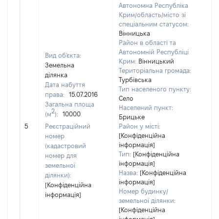
Автономна Республіка
Крим/область/місто зі
спеціальним статусом:
Вінницька
Район в області та
Автономній Республіці
Вид об'єкта:
Крим:
Вінницький
Земельна
Територіальна громада:
ділянка
Турбівська
Дата набуття
Тип населеного пункту:
права:
15.07.2016
Село
Загальна площа
Населений пункт:
2
(м
):
10000
Брицьке
[Не 
5
Реєстраційний
Район у місті:
[Конфіденційна
номер
інформація]
(кадастровий
Тип:
[Конфіденційна
номер для
інформація]
земельної
Назва:
[Конфіденційна
ділянки):
інформація]
[Конфіденційна
Номер будинку/
інформація]
земельної ділянки:
[Конфіденційна