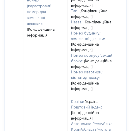
номер
інформація]
наб
(кадастровий
Тип:
[Конфіденційна
номер для
інформація]
земельної
Назва:
[Конфіденційна
ділянки):
інформація]
[Конфіденційна
Номер будинку/
інформація]
земельної ділянки:
[Конфіденційна
інформація]
Номер корпусу/секції/
блоку:
[Конфіденційна
інформація]
Номер квартири/
кімнати/гаражу:
[Конфіденційна
інформація]
Країна:
Україна
Поштовий індекс:
[Конфіденційна
інформація]
Автономна Республіка
Крим/область/місто зі