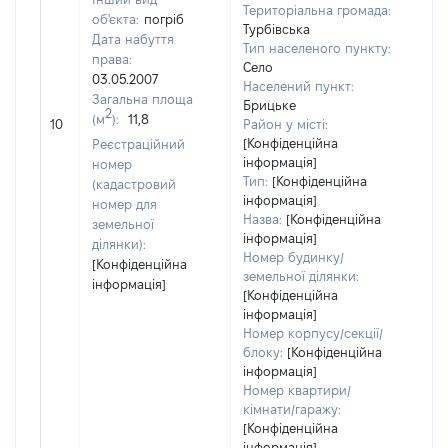
Територіальна громада:
об'єкта:
погріб
Турбівська
Дата набуття
Тип населеного пункту:
права:
Село
03.05.2007
Населений пункт:
Загальна площа
Брицьке
2
(м
):
11,8
[Не 
10
Район у місті:
[Конфіденційна
Реєстраційний
інформація]
номер
Тип:
[Конфіденційна
(кадастровий
інформація]
номер для
Назва:
[Конфіденційна
земельної
інформація]
ділянки):
Номер будинку/
[Конфіденційна
земельної ділянки:
інформація]
[Конфіденційна
інформація]
Номер корпусу/секції/
блоку:
[Конфіденційна
інформація]
Номер квартири/
кімнати/гаражу:
[Конфіденційна
інформація]