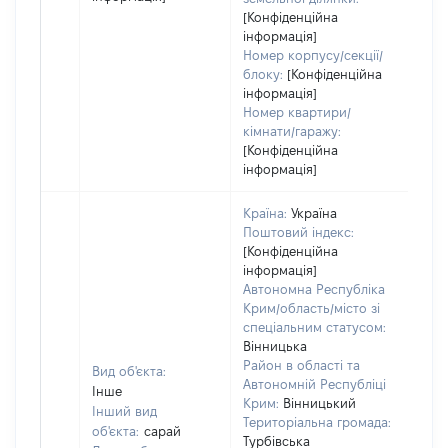
[Конфіденційна
інформація]
Номер корпусу/секції/
блоку:
[Конфіденційна
інформація]
Номер квартири/
кімнати/гаражу:
[Конфіденційна
інформація]
Країна:
Україна
Поштовий індекс:
[Конфіденційна
інформація]
Автономна Республіка
Крим/область/місто зі
спеціальним статусом:
Вінницька
Район в області та
Вид об'єкта:
Автономній Республіці
Інше
Крим:
Вінницький
Інший вид
Територіальна громада:
об'єкта:
сарай
Турбівська