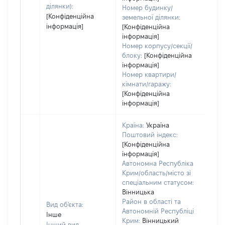
ділянки):
Номер будинку/
[Конфіденційна
земельної ділянки:
інформація]
[Конфіденційна
інформація]
Номер корпусу/секції/
блоку:
[Конфіденційна
інформація]
Номер квартири/
кімнати/гаражу:
[Конфіденційна
інформація]
Країна:
Україна
Поштовий індекс:
[Конфіденційна
інформація]
Автономна Республіка
Крим/область/місто зі
спеціальним статусом:
Вінницька
Район в області та
Вид об'єкта:
Автономній Республіці
Інше
Крим:
Вінницький
Інший вид