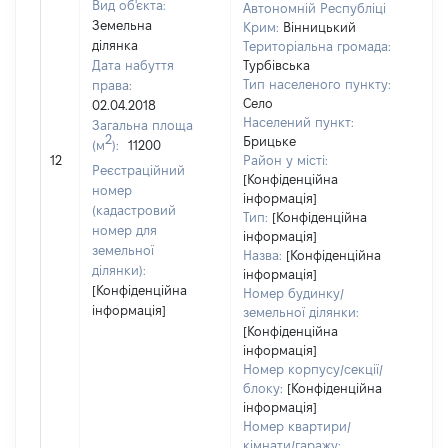
Вид об'єкта:
Автономній Республіці
Земельна
Крим:
Вінницький
ділянка
Територіальна громада:
Дата набуття
Турбівська
Тип населеного пункту:
права:
Село
02.04.2018
Населений пункт:
Загальна площа
2
Брицьке
(м
):
11200
[Не 
12
Район у місті:
Реєстраційний
[Конфіденційна
номер
інформація]
(кадастровий
Тип:
[Конфіденційна
номер для
інформація]
земельної
Назва:
[Конфіденційна
ділянки):
інформація]
[Конфіденційна
Номер будинку/
інформація]
земельної ділянки:
[Конфіденційна
інформація]
Номер корпусу/секції/
блоку:
[Конфіденційна
інформація]
Номер квартири/
кімнати/гаражу: