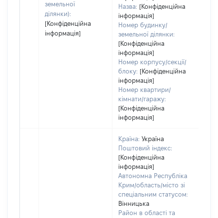
земельної
Назва:
[Конфіденційна
ділянки):
інформація]
[Конфіденційна
Номер будинку/
інформація]
земельної ділянки:
[Конфіденційна
інформація]
Номер корпусу/секції/
блоку:
[Конфіденційна
інформація]
Номер квартири/
кімнати/гаражу:
[Конфіденційна
інформація]
Країна:
Україна
Поштовий індекс:
[Конфіденційна
інформація]
Автономна Республіка
Крим/область/місто зі
спеціальним статусом:
Вінницька
Район в області та