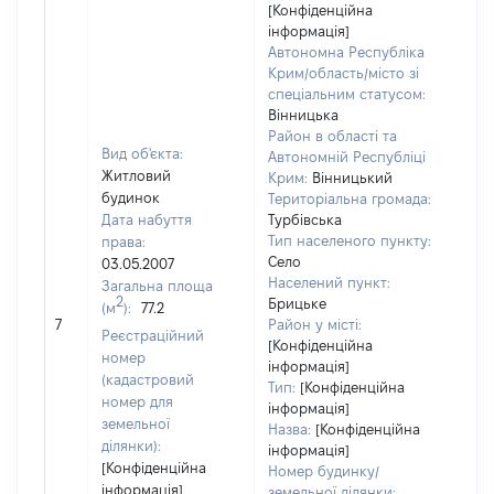
[Конфіденційна
інформація]
Автономна Республіка
Крим/область/місто зі
спеціальним статусом:
Вінницька
Район в області та
Вид об'єкта:
Автономній Республіці
Житловий
Крим:
Вінницький
будинок
Територіальна громада:
Дата набуття
Турбівська
Тип населеного пункту:
права:
Село
03.05.2007
Населений пункт:
Загальна площа
2
Брицьке
(м
):
77.2
[Не 
7
Район у місті:
Реєстраційний
[Конфіденційна
номер
інформація]
(кадастровий
Тип:
[Конфіденційна
номер для
інформація]
земельної
Назва:
[Конфіденційна
ділянки):
інформація]
[Конфіденційна
Номер будинку/
інформація]
земельної ділянки: