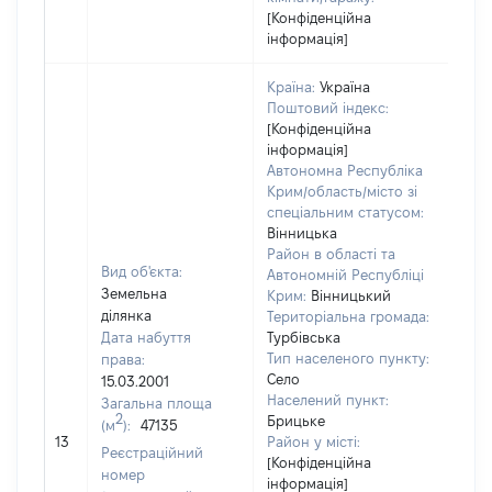
[Конфіденційна
інформація]
Країна:
Україна
Поштовий індекс:
[Конфіденційна
інформація]
Автономна Республіка
Крим/область/місто зі
спеціальним статусом:
Вінницька
Район в області та
Вид об'єкта:
Автономній Республіці
Земельна
Крим:
Вінницький
ділянка
Територіальна громада:
Дата набуття
Турбівська
Тип населеного пункту:
права:
Село
15.03.2001
Населений пункт:
Загальна площа
2
Брицьке
(м
):
47135
[Не 
13
Район у місті:
Реєстраційний
[Конфіденційна
номер
інформація]