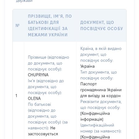
держави
ПРІЗВИЩЕ, ІМ’Я, ПО
БАТЬКОВІ ДЛЯ
ДОКУМЕНТ, ЩО
№
ІДЕНТИФІКАЦІЇ ЗА
ПОСВІДЧУЄ ОСОБУ
МЕЖАМИ УКРАЇНИ
Країна, в якій видано
документ, що
Прізвище (відповідно
посвідчує особу:
до документа, що
Україна
посвідчує особу):
Тип документа, що
CHUPRYNA
посвідчує особу:
Ім’я (відповідно до
Паспорт
документа, що
громадянина України
посвідчує особу):
1
для виїзду за кордон
OLENA
Реквізити документа,
По батькові
що посвідчує особу:
(відповідно до
[Конфіденційна
документа, що
інформація]
посвідчує особу) (за
Ідентифікаційний
наявності):
Не
номер (за наявності):
застосовується
[Конфіденційна