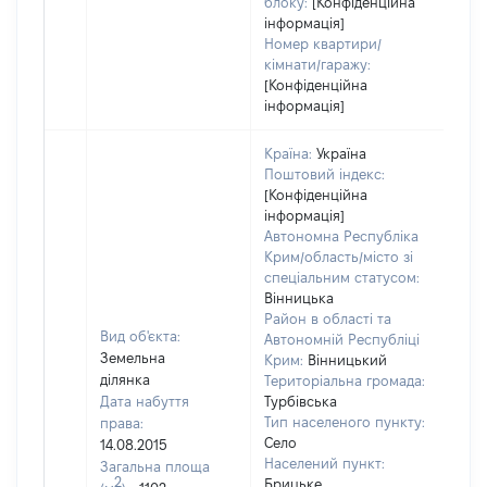
блоку:
[Конфіденційна
інформація]
Номер квартири/
кімнати/гаражу:
[Конфіденційна
інформація]
Країна:
Україна
Поштовий індекс:
[Конфіденційна
інформація]
Автономна Республіка
Крим/область/місто зі
спеціальним статусом:
Вінницька
Район в області та
Вид об'єкта:
Автономній Республіці
Земельна
Крим:
Вінницький
ділянка
Територіальна громада:
Дата набуття
Турбівська
Тип населеного пункту:
права:
Село
14.08.2015
Населений пункт:
Загальна площа
2
Брицьке