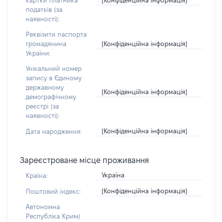
картки платника
податків (за
наявності):
Реквізити паспорта
[Конфіденційна інформація]
громадянина
України:
Унікальний номер
запису в Єдиному
державному
[Конфіденційна інформація]
демографічному
реєстрі (за
наявності):
[Конфіденційна інформація]
Дата народження:
Зареєстроване місце проживання
Україна
Країна:
[Конфіденційна інформація]
Поштовий індекс:
Автономна
Республіка Крим/