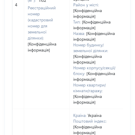
(м
):
1102
[Не 
4
Район у місті:
Реєстраційний
[Конфіденційна
номер
інформація]
(кадастровий
Тип:
[Конфіденційна
номер для
інформація]
земельної
Назва:
[Конфіденційна
ділянки):
інформація]
[Конфіденційна
Номер будинку/
інформація]
земельної ділянки:
[Конфіденційна
інформація]
Номер корпусу/секції/
блоку:
[Конфіденційна
інформація]
Номер квартири/
кімнати/гаражу:
[Конфіденційна
інформація]
Країна:
Україна
Поштовий індекс:
[Конфіденційна
інформація]