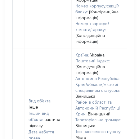
інформація]
Номер корпусу/секції/
блоку:
[Конфіденційна
інформація]
Номер квартири/
кімнати/гаражу:
[Конфіденційна
інформація]
Країна:
Україна
Поштовий індекс:
[Конфіденційна
інформація]
Автономна Республіка
Крим/область/місто зі
спеціальним статусом:
Вінницька
Вид об'єкта:
Район в області та
Інше
Автономній Республіці
Інший вид
Крим:
Вінницький
об'єкта:
частина
Територіальна громада:
підвалу
Вінницька
Тип населеного пункту:
Дата набуття
Місто
права: