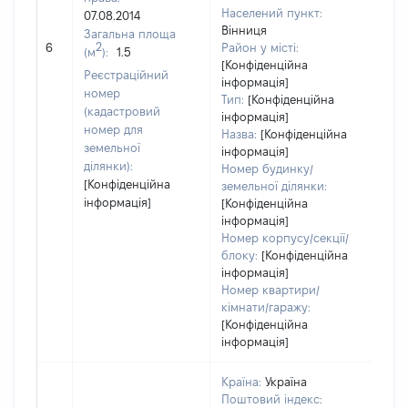
Населений пункт:
07.08.2014
Вінниця
Загальна площа
[Не 
2
6
Район у місті:
(м
):
1.5
[Конфіденційна
Реєстраційний
інформація]
номер
Тип:
[Конфіденційна
(кадастровий
інформація]
номер для
Назва:
[Конфіденційна
земельної
інформація]
ділянки):
Номер будинку/
[Конфіденційна
земельної ділянки:
інформація]
[Конфіденційна
інформація]
Номер корпусу/секції/
блоку:
[Конфіденційна
інформація]
Номер квартири/
кімнати/гаражу:
[Конфіденційна
інформація]
Країна:
Україна
Поштовий індекс: