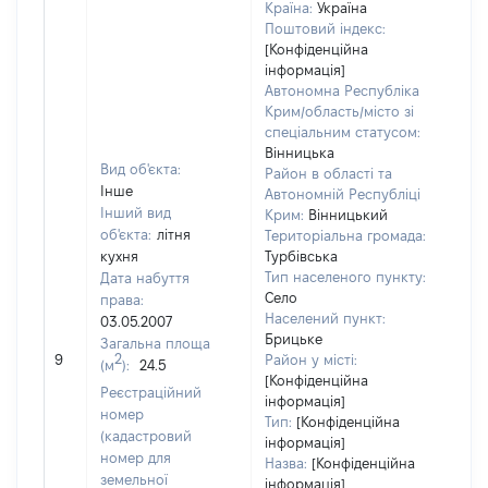
Країна:
Україна
Поштовий індекс:
[Конфіденційна
інформація]
Автономна Республіка
Крим/область/місто зі
спеціальним статусом:
Вінницька
Вид об'єкта:
Район в області та
Інше
Автономній Республіці
Інший вид
Крим:
Вінницький
об'єкта:
літня
Територіальна громада:
кухня
Турбівська
Тип населеного пункту:
Дата набуття
Село
права:
Населений пункт:
03.05.2007
Брицьке
Загальна площа
[Не 
2
9
Район у місті:
(м
):
24.5
[Конфіденційна
Реєстраційний
інформація]
номер
Тип:
[Конфіденційна
(кадастровий
інформація]
номер для
Назва:
[Конфіденційна
земельної
інформація]