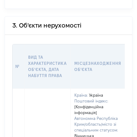
3. Об'єкти нерухомості
ВАР
ВИД ТА
ДАТ
ХАРАКТЕРИСТИКА
МІСЦЕЗНАХОДЖЕННЯ
ПРА
№
ОБʼЄКТА, ДАТА
ОБʼЄКТА
ОС
НАБУТТЯ ПРАВА
ГР
ОЦІ
Країна:
Україна
Поштовий індекс:
[Конфіденційна
інформація]
Автономна Республіка
Крим/область/місто зі
спеціальним статусом:
Вінницька