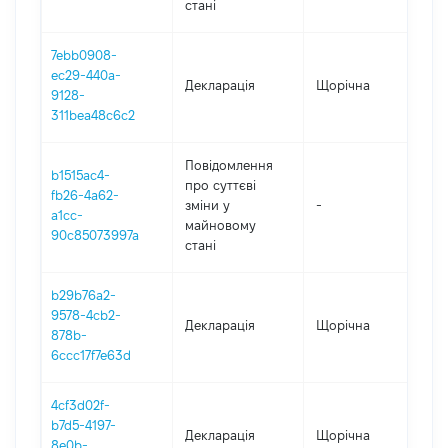
стані
7ebb0908-
ec29-440a-
Декларація
Щорічна
202
9128-
311bea48c6c2
Повідомлення
b1515ac4-
про суттєві
fb26-4a62-
зміни y
-
202
a1cc-
майновому
90c85073997a
стані
b29b76a2-
9578-4cb2-
Декларація
Щорічна
202
878b-
6ccc17f7e63d
4cf3d02f-
b7d5-4197-
Декларація
Щорічна
202
8e0b-