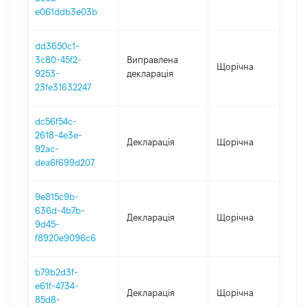
e061ddb3e03b
dd3650c1-
3c80-45f2-
Виправлена
Щорічна
202
9253-
декларація
23fe31632247
dc56f54c-
2618-4e3e-
Декларація
Щорічна
202
92ac-
dea6f699d207
9e815c9b-
636d-4b7b-
Декларація
Щорічна
202
9d45-
f8920e9096c6
b79b2d3f-
e61f-4734-
Декларація
Щорічна
202
85d8-