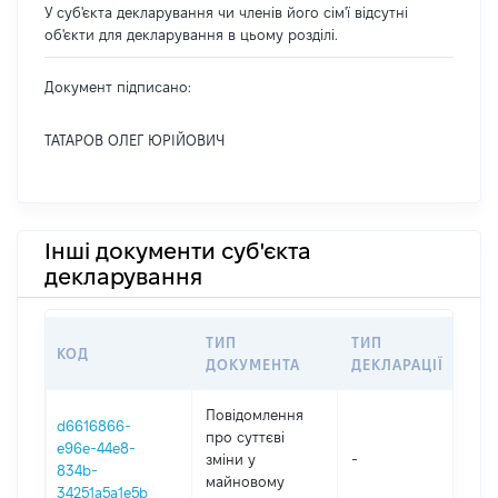
У суб'єкта декларування чи членів його сім'ї відсутні
об'єкти для декларування в цьому розділі.
Документ підписано:
ТАТАРОВ ОЛЕГ ЮРІЙОВИЧ
Інші документи суб'єкта
декларування
ТИП
ТИП
КОД
ПЕ
ДОКУМЕНТА
ДЕКЛАРАЦІЇ
Повідомлення
d6616866-
про суттєві
e96e-44e8-
зміни y
-
202
834b-
майновому
34251a5a1e5b