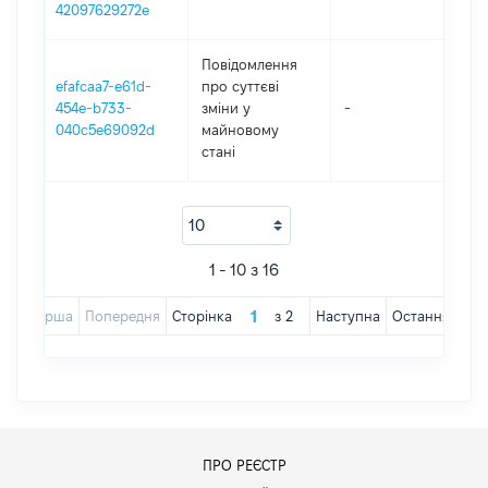
42097629272e
Повідомлення
efafcaa7-e61d-
про суттєві
454e-b733-
зміни y
-
202
040c5e69092d
майновому
стані
1 - 10 з 16
Перша
Попередня
Сторінка
з
2
Наступна
Остання
ПРО РЕЄСТР