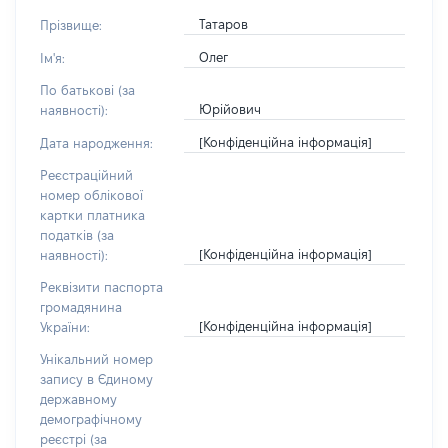
Татаров
Прізвище:
Олег
Ім'я:
По батькові (за
Юрійович
наявності):
[Конфіденційна інформація]
Дата народження:
Реєстраційний
номер облікової
картки платника
податків (за
[Конфіденційна інформація]
наявності):
Реквізити паспорта
громадянина
[Конфіденційна інформація]
України:
Унікальний номер
запису в Єдиному
державному
демографічному
реєстрі (за