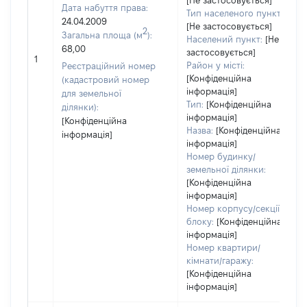
[Не застосовується]
Дата набуття права:
Тип населеного пункту:
24.04.2009
[Не застосовується]
2
Загальна площа (м
):
Населений пункт:
[Не
68,00
застосовується]
1
Район у місті:
Реєстраційний номер
[Конфіденційна
(кадастровий номер
інформація]
для земельної
Тип:
[Конфіденційна
ділянки):
інформація]
[Конфіденційна
Назва:
[Конфіденційна
інформація]
інформація]
Номер будинку/
земельної ділянки:
[Конфіденційна
інформація]
Номер корпусу/секції/
блоку:
[Конфіденційна
інформація]
Номер квартири/
кімнати/гаражу:
[Конфіденційна
інформація]