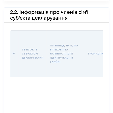
2.2. Інформація про членів сім'ї
суб'єкта декларування
ПРІЗВИЩЕ, ІМʼЯ, ПО
ЗВʼЯЗОК ІЗ
БАТЬКОВІ (ЗА
№
СУБʼЄКТОМ
НАЯВНОСТІ) ДЛЯ
ГРОМАДЯНСТВО
ДЕКЛАРУВАННЯ
ІДЕНТИФІКАЦІЇ В
УКРАЇНІ