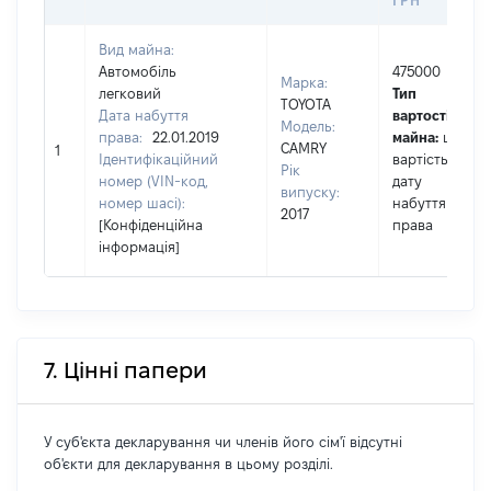
ГРН
Вид майна:
Автомобіль
475000
Марка:
легковий
Тип
TOYOTA
Дата набуття
вартості
Модель:
права:
22.01.2019
майна:
це
CAMRY
1
Ідентифікаційний
вартість на
Рік
номер (VIN-код,
дату
випуску:
номер шасі):
набуття
2017
[Конфіденційна
права
інформація]
7. Цінні папери
У суб'єкта декларування чи членів його сім'ї відсутні
об'єкти для декларування в цьому розділі.