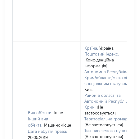
Країна:
Україна
Поштовий індекс:
[Конфіденційна
інформація]
Автономна Республіка
Крим/область/місто зі
спеціальним статусом:
Київ
Район в області та
Автономній Республіці
Крим:
[Не
Вид об'єкта:
Інше
застосовується]
Інший вид
Територіальна громада:
[Не застосовується]
об'єкта:
Машиномісце
Тип населеного пункту:
Дата набуття права:
[Не застосовується]
20.05.2019