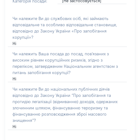
[Не застосовується]
Категорія посади:
Чи належите Ви до службових осіб, які займають
відповідальне та особливо відповідальне становище,
відповідно до Закону України «Про запобігання
корупції»?
Ні
Чи належить Ваша посада до посад, пов'язаних з
високим рівнем корупційних ризиків, згідно з
переліком, затвердженим Національним агентством з
питань запобігання корупції?
Ні
Чи належите Ви до національних публічних діячів
відповідно до Закону України “Про запобігання та
протидію легалізації (відмиванню) доходів, одержаних
злочинним шляхом, фінансуванню тероризму та
фінансуванню розповсюдження зброї масового
знищення”?
Ні