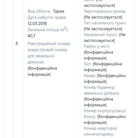
застосовується]
Вид об'єкта:
Гараж
Територіальна громада:
[Не застосовується]
Дата набуття права:
Тип населеного пункту:
12.03.2018
2
[Не застосовується]
Загальна площа (м
):
Населений пункт:
[Не
40,7
застосовується]
3
Реєстраційний номер
Район у місті:
(кадастровий номер
[Конфіденційна
для земельної
інформація]
ділянки):
Тип:
[Конфіденційна
[Конфіденційна
інформація]
інформація]
Назва:
[Конфіденційна
інформація]
Номер будинку/
земельної ділянки:
[Конфіденційна
інформація]
Номер корпусу/секції/
блоку:
[Конфіденційна
інформація]
Номер квартири/
кімнати/гаражу: