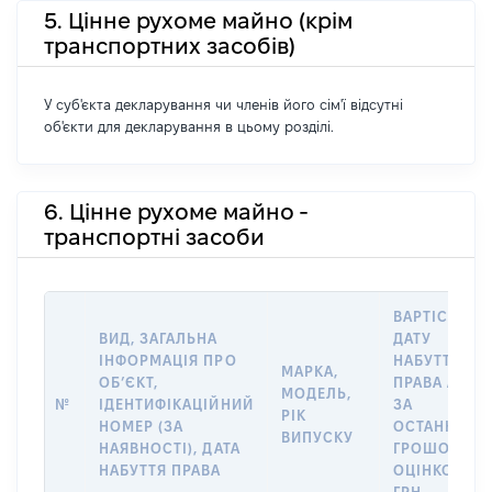
5. Цінне рухоме майно (крім
транспортних засобів)
У суб'єкта декларування чи членів його сім'ї відсутні
об'єкти для декларування в цьому розділі.
6. Цінне рухоме майно -
транспортні засоби
ВАРТІСТЬ Н
ВИД, ЗАГАЛЬНА
ДАТУ
ІНФОРМАЦІЯ ПРО
НАБУТТЯ
МАРКА,
ОБʼЄКТ,
ПРАВА АБО
МОДЕЛЬ,
№
ІДЕНТИФІКАЦІЙНИЙ
ЗА
РІК
НОМЕР (ЗА
ОСТАННЬО
ВИПУСКУ
НАЯВНОСТІ), ДАТА
ГРОШОВОЮ
НАБУТТЯ ПРАВА
ОЦІНКОЮ,