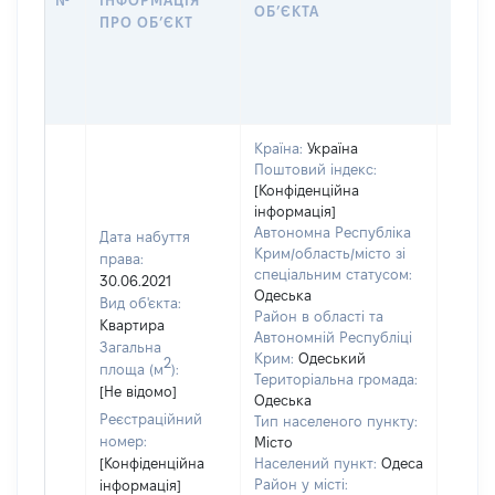
№
ІНФОРМАЦІЯ
ДЕКЛ
ОБʼЄКТА
ПРО ОБʼЄКТ
ОБʼЄ
Країна:
Україна
Поштовий індекс:
[Конфіденційна
інформація]
Автономна Республіка
Дата набуття
Крим/область/місто зі
права:
спеціальним статусом:
30.06.2021
Одеська
Об'єкт
Вид об'єкта:
Район в області та
належ
Квартира
Автономній Республіці
суб'єк
Загальна
Крим:
Одеський
2
декла
площа (м
):
Територіальна громада:
чи чл
[Не відомо]
Одеська
сім'ї н
Реєстраційний
Тип населеного пункту:
власно
номер:
Місто
відпов
[Конфіденційна
Населений пункт:
Одеса
Цивіл
Район у місті:
інформація]