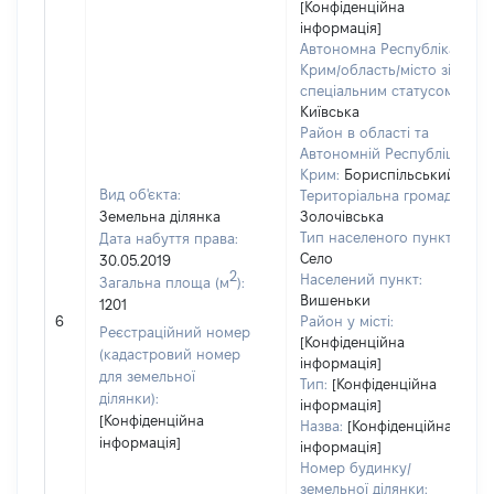
[Конфіденційна
інформація]
Автономна Республіка
Крим/область/місто зі
спеціальним статусом:
Київська
Район в області та
Автономній Республіці
Крим:
Бориспільський
Вид об'єкта:
Територіальна громада:
Земельна ділянка
Золочівська
Тип населеного пункту:
Дата набуття права:
Село
30.05.2019
2
Населений пункт:
Загальна площа (м
):
Вишеньки
1201
6
Район у місті:
Реєстраційний номер
[Конфіденційна
(кадастровий номер
інформація]
для земельної
Тип:
[Конфіденційна
ділянки):
інформація]
[Конфіденційна
Назва:
[Конфіденційна
інформація]
інформація]
Номер будинку/
земельної ділянки: