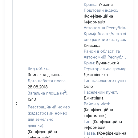
Країна:
Україна
Поштовий індекс:
[Конфіденційна
інформація]
Автономна Республіка
Крим/область/місто зі
спеціальним статусом:
Київська
Район в області та
Автономній Республіці
Крим:
Бучанський
Вид об'єкта:
Територіальна громада:
Земельна ділянка
Дмитрівська
Тип населеного пункту:
Дата набуття права:
Село
28.08.2018
2
Населений пункт:
Загальна площа (м
):
Дмитрівка
1240
2
Район у місті:
Реєстраційний номер
[Конфіденційна
(кадастровий номер
інформація]
для земельної
Тип:
[Конфіденційна
ділянки):
інформація]
[Конфіденційна
Назва:
[Конфіденційна
інформація]