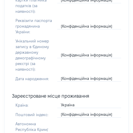
картки платника
податків (за
наявності):
Реквізити паспорта
[Конфіденційна інформація]
громадянина
України:
Унікальний номер
запису в Єдиному
державному
[Конфіденційна інформація]
демографічному
реєстрі (за
наявності):
[Конфіденційна інформація]
Дата народження:
Зареєстроване місце проживання
Україна
Країна:
[Конфіденційна інформація]
Поштовий індекс:
Автономна
Республіка Крим/