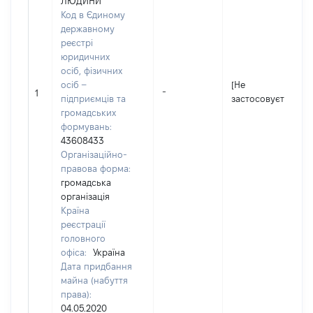
ЛЮДИНИ"
Код в Єдиному
державному
реєстрі
юридичних
осіб, фізичних
осіб –
[Не
-
1
підприємців та
застосовується]
громадських
формувань:
43608433
Організаційно-
правова форма:
громадська
організація
Країна
реєстрації
головного
офіса:
Україна
Дата придбання
майна (набуття
права):
04.05.2020