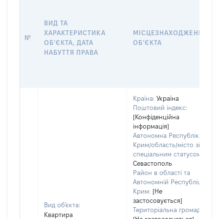
ВИД ТА
ХАРАКТЕРИСТИКА
МІСЦЕЗНАХОДЖЕННЯ
№
ОБʼЄКТА, ДАТА
ОБʼЄКТА
НАБУТТЯ ПРАВА
Країна:
Україна
Поштовий індекс:
[Конфіденційна
інформація]
Автономна Республіка
Крим/область/місто зі
спеціальним статусом:
Севастополь
Район в області та
Автономній Республіці
Крим:
[Не
застосовується]
Вид об'єкта:
Територіальна громада:
Квартира