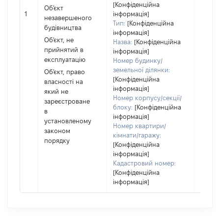
кодек
[Конфіденційна
Об'єкт
Україн
1
інформація]
незавершеного
Тип:
[Конфіденційна
Об'єкт
будівництва
інформація]
повні
Об'єкт, не
Назва:
[Конфіденційна
частк
прийнятий в
інформація]
побуд
експлуатацію
Номер будинку/
матері
земельної ділянки:
Об'єкт, право
за ко
[Конфіденційна
власності на
суб'єк
інформація]
який не
декла
Номер корпусу/секції/
зареєстроване
або ч
блоку:
[Конфіденційна
в
його сі
інформація]
установленому
Номер квартири/
законом
кімнати/гаражу:
порядку
[Конфіденційна
інформація]
Кадастровий номер:
[Конфіденційна
інформація]