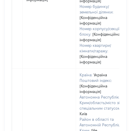
інформація]
Номер будинку/
земельної ділянки:
[Конфіденційна
інформація]
Номер корпусу/секції/
блоку:
[Конфіденційна
інформація]
Номер квартири/
кімнати/гаражу:
[Конфіденційна
інформація]
Країна:
Україна
Поштовий індекс:
[Конфіденційна
інформація]
Автономна Республіка
Крим/область/місто зі
спеціальним статусом:
Київ
Район в області та
Автономній Республіці
Крим:
[Не