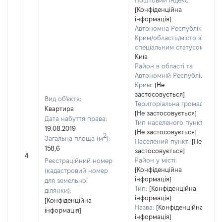
Поштовий індекс:
[Конфіденційна
інформація]
Автономна Республіка
Крим/область/місто зі
спеціальним статусом:
Київ
Район в області та
Автономній Республіці
Крим:
[Не
застосовується]
Вид об'єкта:
Територіальна громада:
Квартира
[Не застосовується]
Дата набуття права:
Тип населеного пункту:
19.08.2019
[Не застосовується]
2
Загальна площа (м
):
Населений пункт:
[Не
158,6
застосовується]
4
Район у місті:
Реєстраційний номер
[Конфіденційна
(кадастровий номер
інформація]
для земельної
Тип:
[Конфіденційна
ділянки):
інформація]
[Конфіденційна
Назва:
[Конфіденційна
інформація]
інформація]