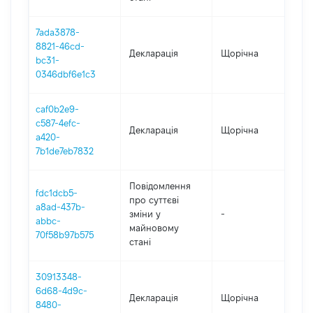
7ada3878-
8821-46cd-
Декларація
Щорічна
201
bc31-
0346dbf6e1c3
caf0b2e9-
c587-4efc-
Декларація
Щорічна
201
a420-
7b1de7eb7832
Повідомлення
fdc1dcb5-
про суттєві
a8ad-437b-
зміни y
-
201
abbc-
майновому
70f58b97b575
стані
30913348-
6d68-4d9c-
Декларація
Щорічна
201
8480-