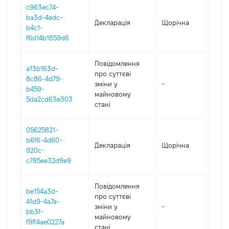
c963ec74-
ba3d-4edc-
Декларація
Щорічна
202
b4c1-
f6d14b1859d6
Повідомлення
a13b163d-
про суттєві
8c86-4d79-
зміни y
-
202
b459-
майновому
5da2cd63e303
стані
05625821-
b6f6-4d60-
Декларація
Щорічна
201
920c-
c785ee32d9e9
Повідомлення
be154a3d-
про суттєві
41d9-4a7a-
зміни y
-
201
bb3f-
майновому
f9ff4ae0227a
стані