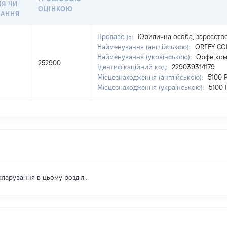
Я ЧИ
ОЦІНКОЮ
ВАННЯ
Продавець:
Юридична особа, зареєстр
Найменування (англійською):
ORFEY CO
Найменування (українською):
Орфе ком
252900
Ідентифікаційний код:
229039314179
Місцезнаходження (англійською):
5100 P
Місцезнаходження (українською):
5100 
екларування в цьому розділі.