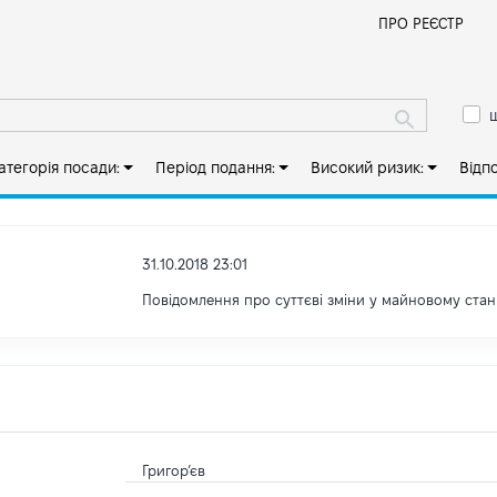
Й
ПРО РЕЄСТР
ш
атегорія посади:
Період подання:
Високий ризик:
Відп
31.10.2018 23:01
Повідомлення про суттєві зміни y майновому стан
Григор’єв