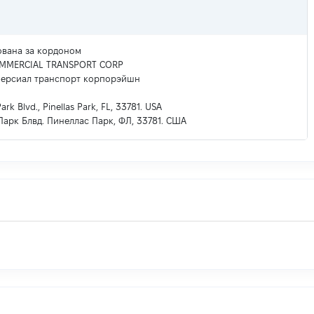
ована за кордоном
MMERCIAL TRANSPORT CORP
ерсиал транспорт корпорэйшн
ark Blvd., Pinellas Park, FL, 33781. USA
Парк Блвд. Пинеллас Парк, ФЛ, 33781. США