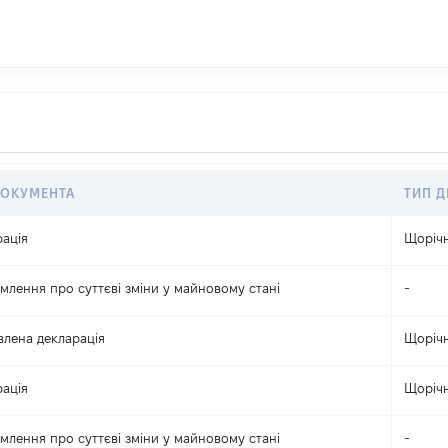
ДОКУМЕНТА
ТИП Д
ація
Щоріч
млення про суттєві зміни y майновому стані
-
лена декларація
Щоріч
ація
Щоріч
млення про суттєві зміни y майновому стані
-