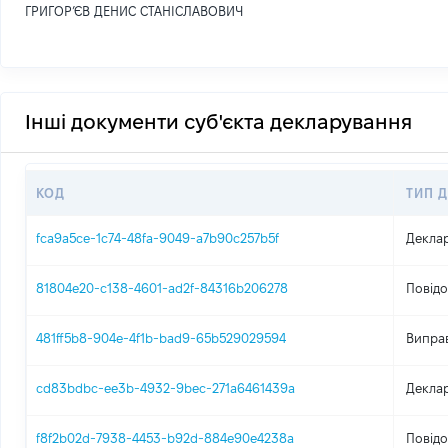
ГРИГОР’ЄВ ДЕНИС СТАНІСЛАВОВИЧ
Інші документи суб'єкта декларування
КОД
ТИП 
fca9a5ce-1c74-48fa-9049-a7b90c257b5f
Деклар
81804e20-c138-4601-ad2f-84316b206278
Повідо
481ff5b8-904e-4f1b-bad9-65b529029594
Виправ
cd83bdbc-ee3b-4932-9bec-271a6461439a
Деклар
f8f2b02d-7938-4453-b92d-884e90e4238a
Повідо