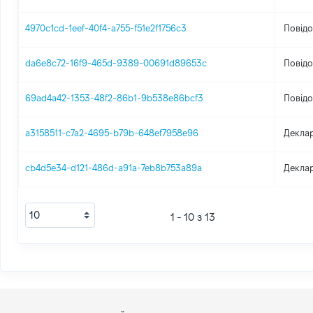
4970c1cd-1eef-40f4-a755-f51e2f1756c3
Повідо
da6e8c72-16f9-465d-9389-00691d89653c
Повідо
69ad4a42-1353-48f2-86b1-9b538e86bcf3
Повідо
a3158511-c7a2-4695-b79b-648ef7958e96
Деклар
cb4d5e34-d121-486d-a91a-7eb8b753a89a
Деклар
1 - 10 з 13