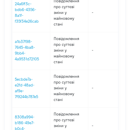
Повідомлення
24a6ff3c-
про суттєві
bdb6-4356-
зміни y
-
202
8a1f-
майновому
f35f34e26cab
стані
Повідомлення
a1b37f98-
про суттєві
7645-4ba8-
зміни y
-
202
9bb4-
майновому
4a9531d72105
стані
Повідомлення
5ecbde7a-
про суттєві
e2fd-48ad-
зміни y
-
202
af9e-
майновому
7f9244b787e5
стані
Повідомлення
8308a994-
про суттєві
b186-49e7-
зміни y
-
202
b0c4-