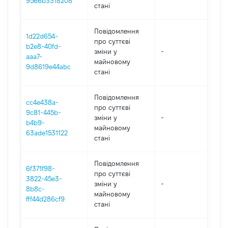
9566b3318208
стані
Повідомлення
1d22d654-
про суттєві
b2e8-40fd-
зміни y
-
202
aaa7-
майновому
9d8619e44abc
стані
Повідомлення
cc4e438a-
про суттєві
9c81-445b-
зміни y
-
202
b4b9-
майновому
63ade1531122
стані
Повідомлення
6f371f98-
про суттєві
3822-45e3-
зміни y
-
202
8b8c-
майновому
fff44d286cf9
стані