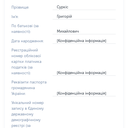
Суркіс
Прізвище:
Григорій
Ім'я:
По батькові (за
Михайлович
наявності):
[Конфіденційна інформація]
Дата народження:
Реєстраційний
номер облікової
картки платника
податків (за
[Конфіденційна інформація]
наявності):
Реквізити паспорта
громадянина
[Конфіденційна інформація]
України:
Унікальний номер
запису в Єдиному
державному
демографічному
реєстрі (за