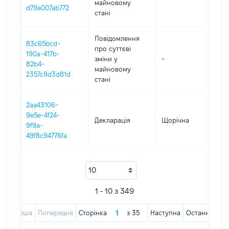
майновому
d79a007ab772
стані
Повідомлення
83c65bcd-
про суттєві
190a-417b-
зміни y
-
202
82b4-
майновому
2357c9d3d81d
стані
2aa43106-
9e5e-4f24-
Декларація
Щорічна
202
9f9a-
49f8c94776fa
1 - 10 з 349
Перша
Попередня
Сторінка
з
35
Наступна
Остання