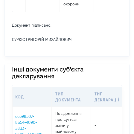
охорони
Документ підписано:
СУРКІС ГРИГОРІЙ МИХАЙЛОВИЧ
Інші документи суб'єкта
декларування
ТИП
ТИП
КОД
ПЕ
ДОКУМЕНТА
ДЕКЛАРАЦІЇ
Повідомлення
ee598a07-
про суттєві
8b54-4090-
зміни y
-
202
a8d3-
майновому