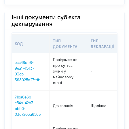
Інші документи суб'єкта
декларування
ТИП
ТИП
КОД
ПЕ
ДОКУМЕНТА
ДЕКЛАРАЦІЇ
Повідомлення
ecc48db8-
про суттєві
9ea1-4543-
зміни y
-
202
93cb-
майновому
398025d27cdb
стані
71ba0e6b-
e54b-42b3-
Декларація
Щорічна
202
bbb0-
03d7203a656e
Повідомлення