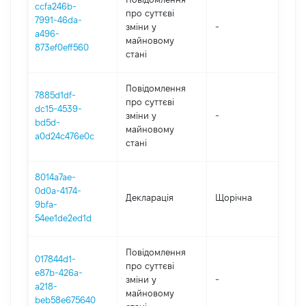
ccfa246b-
про суттєві
7991-46da-
зміни y
-
202
a496-
майновому
873ef0eff560
стані
Повідомлення
7885d1df-
про суттєві
dc15-4539-
зміни y
-
202
bd5d-
майновому
a0d24c476e0c
стані
8014a7ae-
0d0a-4174-
Декларація
Щорічна
202
9bfa-
54ee1de2ed1d
Повідомлення
017844d1-
про суттєві
e87b-426a-
зміни y
-
202
a218-
майновому
beb58e675640