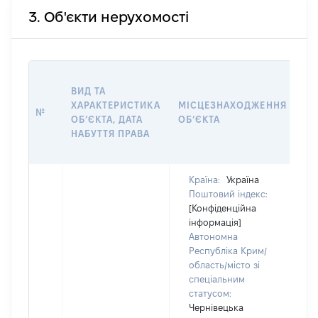
3. Об'єкти нерухомості
ВА
ВИД ТА
НА
ХАРАКТЕРИСТИКА
МІСЦЕЗНАХОДЖЕННЯ
НА
№
ОБ’ЄКТА, ДАТА
ОБ’ЄКТА
ПР
НАБУТТЯ ПРАВА
ВЛ
ГР
Країна:
Україна
Поштовий індекс:
[Конфіденційна
інформація]
Автономна
Республіка Крим/
область/місто зі
спеціальним
статусом:
Чернівецька