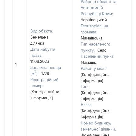
Район в області та
Автономній
Республіці Крим:
Чернівецький
Територіальна
Вид об'єкта:
громада:
Земельна
Мамаївська
ділянка
Тип населеного
Дата набуття
пункту:
Село
права:
Населений пункт:
11.08.2023
Мамаївці
1
33
Загальна площа
Район у місті:
2
(м
):
1729
[Конфіденційна
Реєстраційний
інформація]
номер:
Тип:
[Конфіденційна
[Конфіденційна
інформація]
інформація]
Назва:
[Конфіденційна
інформація]
Номер будинку/
земельної ділянки:
[Конфіденційна