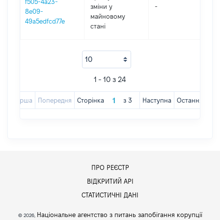
f505-4a23-
зміни y
-
202
8e09-
майновому
49a5edfcd77e
стані
1 - 10 з 24
Перша
Попередня
Сторінка
з
3
Наступна
Остання
ПРО РЕЄСТР
ВІДКРИТИЙ АРІ
СТАТИСТИЧНІ ДАНІ
Національне агентство з питань запобігання корупції
© 2026,