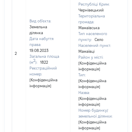
Республіці Крим:
Чернівецький
Територіальна
Вид об'єкта:
громада:
Земельна
Мамаївська
ділянка
Тип населеного
Дата набуття
пункту:
Село
права:
Населений пункт:
19.08.2023
Мамаївці
2
24
Загальна площа
Район у місті:
2
(м
):
1822
[Конфіденційна
Реєстраційний
інформація]
номер:
Тип:
[Конфіденційна
[Конфіденційна
інформація]
інформація]
Назва:
[Конфіденційна
інформація]
Номер будинку/
земельної ділянки:
[Конфіденційна
інформація]