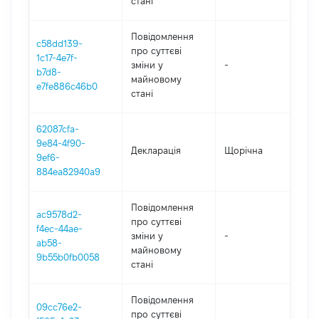
стані
Повідомлення
c58dd139-
про суттєві
1c17-4e7f-
зміни y
-
202
b7d8-
майновому
e7fe886c46b0
стані
62087cfa-
9e84-4f90-
Декларація
Щорічна
202
9ef6-
884ea82940a9
Повідомлення
ac9578d2-
про суттєві
f4ec-44ae-
зміни y
-
202
ab58-
майновому
9b55b0fb0058
стані
Повідомлення
09cc76e2-
про суттєві