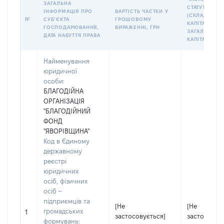
ЗАГАЛЬНА
СТАТУТНОМУ
ІНФОРМАЦІЯ ПРО
ВАРТІСТЬ ЧАСТКИ У
(СКЛАДЕНОМ
№
СУБʼЄКТА
ГРОШОВОМУ
КАПІТАЛІ (% 
ГОСПОДАРЮВАННЯ,
ВИРАЖЕННІ, ГРН
ЗАГАЛЬНОГО
ДАТА НАБУТТЯ ПРАВА
КАПІТАЛУ)
Найменування
юридичної
особи:
БЛАГОДІЙНА
ОРГАНІЗАЦІЯ
"БЛАГОДІЙНИЙ
ФОНД
"ЯВОРІВЩИНА"
Код в Єдиному
державному
реєстрі
юридичних
осіб, фізичних
осіб –
підприємців та
[Не
[Не
громадських
1
застосовується]
застосовує
формувань: