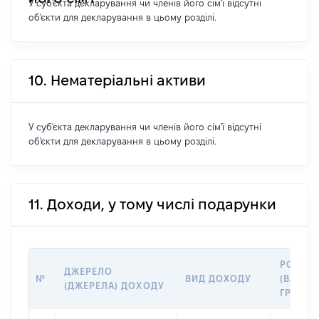
У суб'єкта декларування чи членів його сім'ї відсутні
об'єкти для декларування в цьому розділі.
10. Нематеріальні активи
У суб'єкта декларування чи членів його сім'ї відсутні
об'єкти для декларування в цьому розділі.
11. Доходи, у тому числі подарунки
РОЗМІ
ДЖЕРЕЛО
№
ВИД ДОХОДУ
(ВАРТІС
(ДЖЕРЕЛА) ДОХОДУ
ГРН