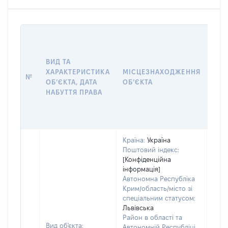
ВАР
ДАТ
НАБ
ВИД ТА
ПРА
ХАРАКТЕРИСТИКА
МІСЦЕЗНАХОДЖЕННЯ
№
ЗА
ОБʼЄКТА, ДАТА
ОБʼЄКТА
ОС
НАБУТТЯ ПРАВА
ГР
ОЦІ
ГРН
Країна:
Україна
Поштовий індекс:
[Конфіденційна
інформація]
Автономна Республіка
Крим/область/місто зі
спеціальним статусом:
Львівська
Район в області та
Вид об'єкта:
Автономній Республіці