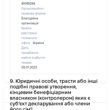
45149294
Організаційно-
правова форма:
Благодійна
організація
Країна
реєстрації
головного
офіса:
Україна
Дата
придбання
майна (набуття
права):
05.01.2023
9. Юридичні особи, трасти або інші
подібні правові утворення,
кінцевим бенефіціарним
власником (контролером) яких є
суб’єкт декларування або члени
його сім'ї