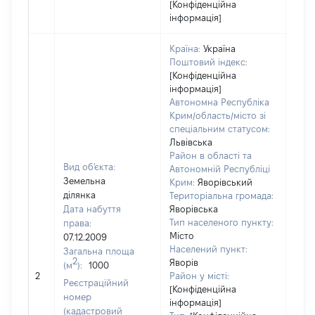
[Конфіденційна
інформація]
Країна:
Україна
Поштовий індекс:
[Конфіденційна
інформація]
Автономна Республіка
Крим/область/місто зі
спеціальним статусом:
Львівська
Район в області та
Вид об'єкта:
Автономній Республіці
Земельна
Крим:
Яворівський
ділянка
Територіальна громада:
Дата набуття
Яворівська
Тип населеного пункту:
права:
Місто
07.12.2009
Населений пункт:
Загальна площа
2
Яворів
(м
):
1000
[Не 
2
Район у місті:
Реєстраційний
[Конфіденційна
номер
інформація]
(кадастровий