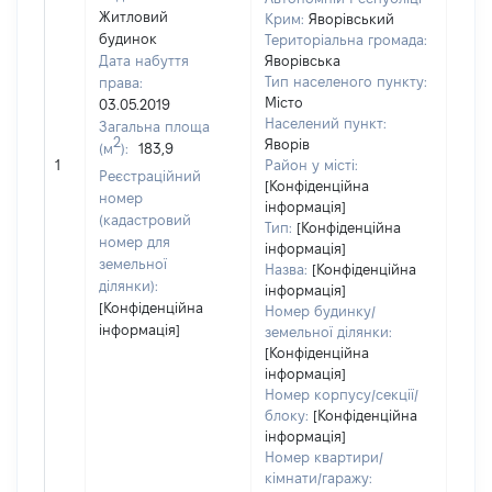
Житловий
Крим:
Яворівський
будинок
Територіальна громада:
Дата набуття
Яворівська
Тип населеного пункту:
права:
Місто
03.05.2019
Населений пункт:
Загальна площа
2
Яворів
(м
):
183,9
[Не 
1
Район у місті:
Реєстраційний
[Конфіденційна
номер
інформація]
(кадастровий
Тип:
[Конфіденційна
номер для
інформація]
земельної
Назва:
[Конфіденційна
ділянки):
інформація]
[Конфіденційна
Номер будинку/
інформація]
земельної ділянки:
[Конфіденційна
інформація]
Номер корпусу/секції/
блоку:
[Конфіденційна
інформація]
Номер квартири/
кімнати/гаражу: