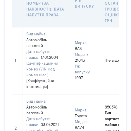
РІК
НОМЕР (ЗА
ОСТАННЬО
ВИПУСКУ
НАЯВНОСТІ), ДАТА
ГРОШОВОЮ
НАБУТТЯ ПРАВА
ОЦІНКОЮ,
ГРН
Вид майна:
Автомобіль
Марка:
легковий
ВАЗ
Дата набуття
Модель:
права:
17.01.2004
21043
[Не відомо]
1
Ідентифікаційний
Рік
номер (VIN-код,
випуску:
номер шасі):
1997
[Конфіденційна
інформація]
Вид майна:
Автомобіль
850578
Марка:
легковий
Тип
Toyota
Дата набуття
вартості
Модель:
права:
03.07.2021
майна:
це
RAV4
2
Ідентифікаційний
вартість на