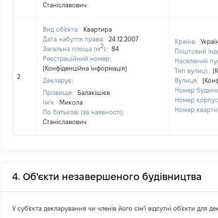
Станіславович
Вид об'єкта:
Квартира
Дата набуття права:
24.12.2007
Країна:
Украї
2
Загальна площа (м
):
84
Поштовий інд
Реєстраційний номер:
Населений пу
[Конфіденційна інформація]
Тип вулиці:
[
2
Декларує:
Вулиця:
[Кон
Номер будин
Прізвище:
Балакішієв
Номер корпу
Ім'я:
Микола
Номер кварти
По батькові (за наявності):
Станіславович
4. Об'єкти незавершеного будівництва
У суб'єкта декларування чи членів його сім'ї відсутні об'єкти для д