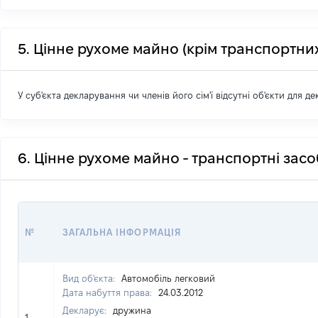
5. Цінне рухоме майно (крім транспортних
У суб'єкта декларування чи членів його сім'ї відсутні об'єкти для д
6. Цінне рухоме майно - транспортні зас
№
ЗАГАЛЬНА ІНФОРМАЦІЯ
Вид об'єкта:
Автомобіль легковий
Дата набуття права:
24.03.2012
Декларує:
дружина
1