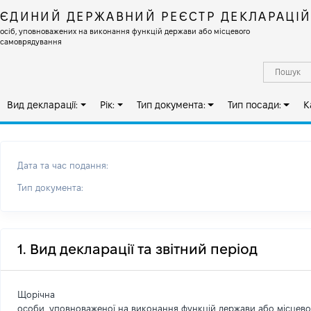
ЄДИНИЙ ДЕРЖАВНИЙ РЕЄСТР ДЕКЛАРАЦІ
осіб, уповноважених на виконання функцій держави або місцевого
самоврядування
Вид декларації:
Рік:
Тип документа:
Тип посади:
К
Дата та час подання:
Тип документа:
1. Вид декларації та звітний період
Щорічна
особи, уповноваженої на виконання функцій держави або місцев