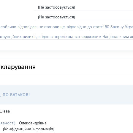
[Не застосовується]
[Не застосовується]
особливо відповідальне становище, відповідно до статті 50 Закону Укра
орупційних ризиків, згідно з переліком, затвердженим Національним аг
декларування
, ПО БАТЬКОВІ
шієва
аявності):
Олександрівна
:
[Конфіденційна інформація]