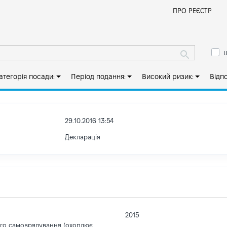
Й
ПРО РЕЄСТР
ш
атегорія посади:
Період подання:
Високий ризик:
Відп
29.10.2016 13:54
Декларація
2015
ого самоврядування (охоплює