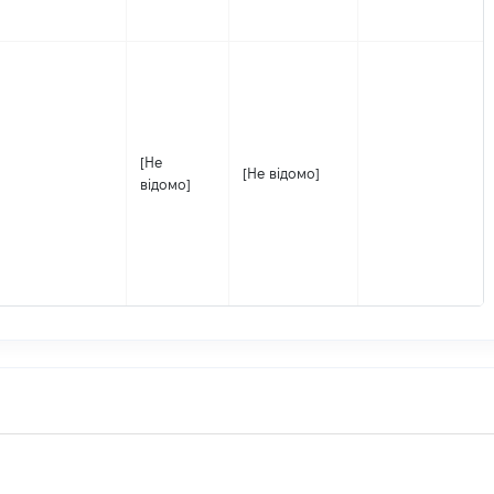
[Не
[Не відомо]
відомо]