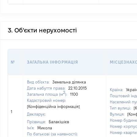
3. Об'єкти нерухомості
№
ЗАГАЛЬНА ІНФОРМАЦІЯ
МІСЦЕЗНАХ
Вид об'єкта:
Земельна ділянка
Дата набуття права:
22.10.2015
Країна:
Украї
2
Загальна площа (м
):
1100
Поштовий інд
Кадастровий номер:
Населений пу
[Конфіденційна інформація]
Тип вулиці:
[
1
Декларує:
Вулиця:
[Кон
Номер будин
Прізвище:
Балакішієв
Номер корпу
Ім'я:
Микола
Номер кварти
По батькові (за наявності):