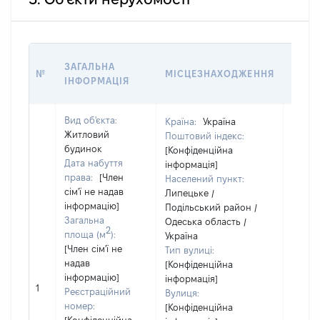
ВАРТ
ЗАГАЛЬНА
№
МІСЦЕЗНАХОДЖЕННЯ
НА Д
ІНФОРМАЦІЯ
НАБУ
Вид об'єкта:
Країна:
Україна
Житловий
Поштовий індекс:
будинок
[Конфіденційна
Дата набуття
інформація]
права:
[Член
Населений пункт:
сім'ї не надав
Липецьке /
інформацію]
Подільський район /
Загальна
Одеська область /
2
площа (м
):
Україна
[Член сім'ї не
Тип вулиці:
надав
[Конфіденційна
інформацію]
інформація]
[Не
1
Реєстраційний
Вулиця:
відом
номер:
[Конфіденційна