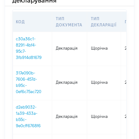
декларування
ТИП
ТИП
КОД
ПЕРІО
ДОКУМЕНТА
ДЕКЛАРАЦІЇ
c30a36c1-
8291-4bf4-
Декларація
Щорічна
2025
95c7-
3fb914d81679
317e090b-
7606-457d-
Декларація
Щорічна
2024
b95c-
0ef6c75ac720
d2eb9032-
1a39-433a-
Декларація
Щорічна
2023
b55c-
9e0cff6768f6