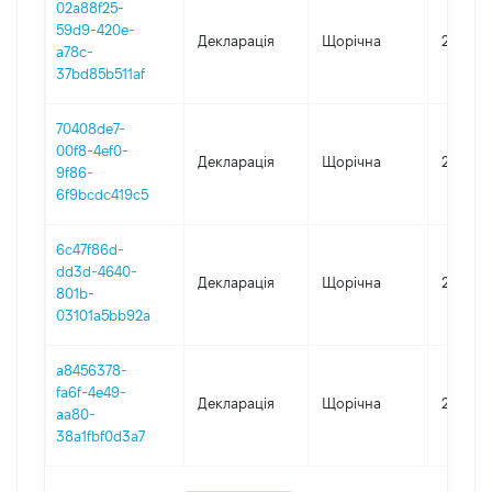
02a88f25-
59d9-420e-
Декларація
Щорічна
2021
a78c-
37bd85b511af
70408de7-
00f8-4ef0-
Декларація
Щорічна
2022
9f86-
6f9bcdc419c5
6c47f86d-
dd3d-4640-
Декларація
Щорічна
2020
801b-
03101a5bb92a
a8456378-
fa6f-4e49-
Декларація
Щорічна
2019
aa80-
38a1fbf0d3a7