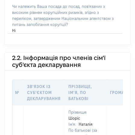
Чи належить Ваша посада до посад, пов'язаних з
високим рівнем корупційних ризиків, згідно з
переліком, затвердженим Національним агентством з
питань запобігання корупції?
Ні
2.2. Інформація про членів сім'ї
суб'єкта декларування
ЗВ'ЯЗОК ІЗ
ПРІЗВИЩЕ,
№
СУБ'ЄКТОМ
ІМ'Я, ПО
ГРОМАДЯН
ДЕКЛАРУВАННЯ
БАТЬКОВІ
Прізвище:
Шоріс
Ім'я:
Наталія
По батькові (за