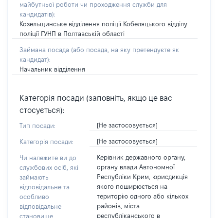
майбутньої роботи чи проходження служби для
кандидатів)
:
Козельщинське відділення поліції Кобеляцького відділу
поліції ГУНП в Полтавській області
Займана посада
(або посада, на яку претендуєте як
кандидат)
:
Начальник відділення
Категорія посади (заповніть, якщо це вас
стосується):
[Не застосовується]
Тип посади:
[Не застосовується]
Категорія посади:
Керівник державного органу,
Чи належите ви до
органу влади Автономної
службових осіб, які
Республіки Крим, юрисдикція
займають
якого поширюється на
відповідальне та
територію одного або кількох
особливо
районів, міста
відповідальне
республіканського в
становище,