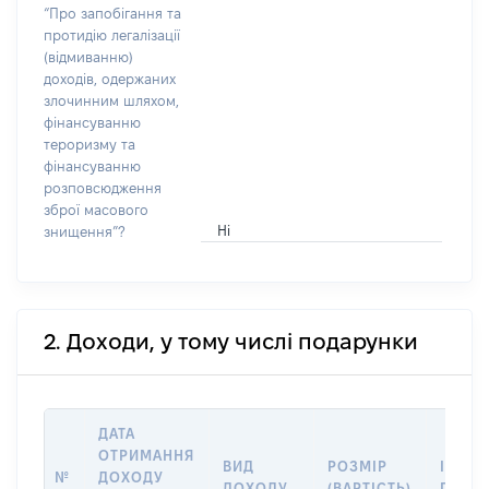
“Про запобігання та
протидію легалізації
(відмиванню)
доходів, одержаних
злочинним шляхом,
фінансуванню
тероризму та
фінансуванню
розповсюдження
зброї масового
Ні
знищення”?
2. Доходи, у тому числі подарунки
ДАТА
ОТРИМАННЯ
ВИД
РОЗМІР
ІНФО
№
ДОХОДУ
ДОХОДУ
(ВАРТІСТЬ)
ПРО 