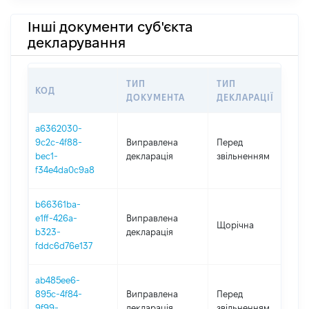
Інші документи суб'єкта
декларування
ТИП
ТИП
КОД
П
ДОКУМЕНТА
ДЕКЛАРАЦІЇ
a6362030-
01
9c2c-4f88-
Виправлена
Перед
-
bec1-
декларація
звільненням
20
f34e4da0c9a8
b66361ba-
e1ff-426a-
Виправлена
Щорічна
2
b323-
декларація
fddc6d76e137
ab485ee6-
01
895c-4f84-
Виправлена
Перед
-
9f99-
декларація
звільненням