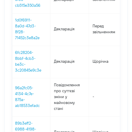
20
cb515e350a56
1d0f6911-
01
8a0d-47d3-
Перед
Декларація
-
8f28-
звільненням
20
71452c3e8a2e
6fc28204-
8bbf-4cb3-
Декларація
Щорічна
2
be3c-
3c20845e9c3e
Повідомлення
96a2fc05-
про суттєві
4134-4c7e-
зміни y
-
2
875a-
майновому
ab18533efadc
стані
89b3eff2-
6988-4198-