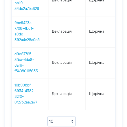
Декларація
Щорічна
20
bb10-
34dc2a75c629
9be9423a-
7708-4bd1-
Декларація
Щорічна
20
a0dd-
392a4e28a0c5
d9d67765-
3fba-4da8-
Декларація
Щорічна
20
8af6-
f54080115633
10b908bf-
6934-4382-
Декларація
Щорічна
20
82f0-
0f2732aa2a77