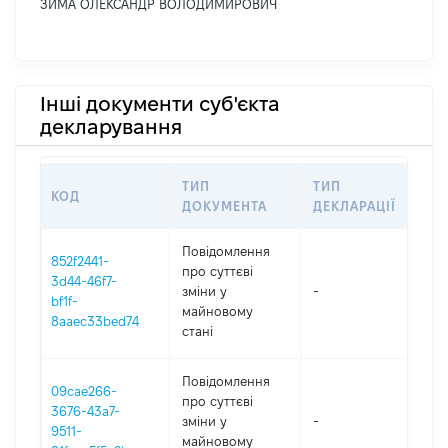
ЗИМА ОЛЕКСАНДР ВОЛОДИМИРОВИЧ
Інші документи суб'єкта
декларування
ТИП
ТИП
КОД
ПЕ
ДОКУМЕНТА
ДЕКЛАРАЦІЇ
Повідомлення
852f2441-
про суттєві
3d44-46f7-
зміни y
-
202
bf1f-
майновому
8aaec33bed74
стані
Повідомлення
09cae266-
про суттєві
3676-43a7-
зміни y
-
202
9511-
майновому