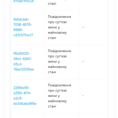
81faec5f5c2b
стані
Повідомлення
4efabdeb-
про суттєві
7058-4835-
зміни y
-
202
8886-
майновому
c83f3f7fdcf7
стані
Повідомлення
f8b40025-
про суттєві
06b1-4260-
зміни y
-
202
b5cd-
майновому
15be12519fee
стані
Повідомлення
22f86d55-
про суттєві
d389-4f74-
зміни y
-
202
b2c8-
майновому
bb7d6a6d9f8e
стані