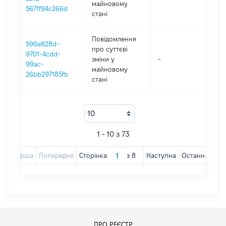
майновому
5671f94c266d
стані
Повідомлення
596e828d-
про суттєві
9701-4cdd-
зміни y
-
202
99ac-
майновому
26bb297185fb
стані
1 - 10 з 73
Перша
Попередня
Сторінка
з
8
Наступна
Остання
ПРО РЕЄСТР