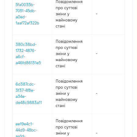
Повідомлення
5fa0035b-
про суттєві
7051-45db-
зміни y
-
202
a0ed-
майновому
1aaf72af322b
стані
Повідомлення
380c38bd-
про суттєві
1732-4876-
зміни y
-
202
a6cf-
майновому
a46fd86131e5
стані
Повідомлення
6d387cdc-
про суттєві
3f37-4f8e-
зміни y
-
202
a34e-
майновому
de48c9883a11
стані
Повідомлення
ee19e4c1-
про суттєві
44d9-48bc-
зміни y
-
202
aa1d-