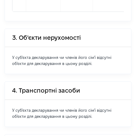
000
3. Об'єкти нерухомості
У суб'єкта декларування чи членів його сім'ї відсутні
об'єкти для декларування в цьому розділі.
4. Транспортні засоби
У суб'єкта декларування чи членів його сім'ї відсутні
об'єкти для декларування в цьому розділі.