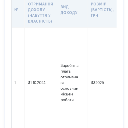
ІН
ОТРИМАННЯ
РОЗМІР
ВИД
ПР
№
ДОХОДУ
(ВАРТІСТЬ),
ДОХОДУ
(Д
(НАБУТТЯ У
ГРН
ДО
ВЛАСНІСТЬ)
Дже
Юр
осо
зар
в У
Най
Заробітна
НА
плата
БАН
отримана
Код
1
31.10.2024
за
332025
де
основним
реє
місцем
юр
роботи
осі
осі
під
гро
фор