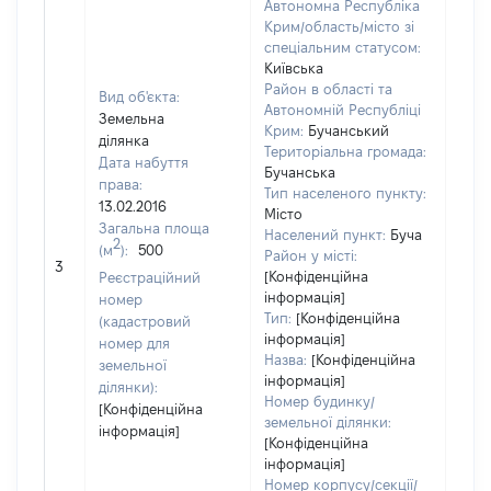
Автономна Республіка
Крим/область/місто зі
спеціальним статусом:
Київська
Район в області та
Вид об'єкта:
Автономній Республіці
Земельна
Крим:
Бучанський
ділянка
Територіальна громада:
Дата набуття
Бучанська
права:
6110
Тип населеного пункту:
13.02.2016
Тип
Місто
Загальна площа
варт
Населений пункт:
Буча
2
(м
):
500
обʼє
Район у місті:
3
варт
[Конфіденційна
Реєстраційний
ост
інформація]
номер
Тип:
[Конфіденційна
гро
(кадастровий
інформація]
оці
номер для
Назва:
[Конфіденційна
земельної
інформація]
ділянки):
Номер будинку/
[Конфіденційна
земельної ділянки:
інформація]
[Конфіденційна
інформація]
Номер корпусу/секції/