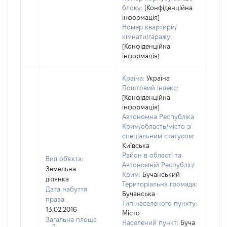
блоку:
[Конфіденційна
інформація]
Номер квартири/
кімнати/гаражу:
[Конфіденційна
інформація]
Країна:
Україна
Поштовий індекс:
[Конфіденційна
інформація]
Автономна Республіка
Крим/область/місто зі
спеціальним статусом:
Київська
Район в області та
Вид об'єкта:
Автономній Республіці
Земельна
Крим:
Бучанський
ділянка
Територіальна громада:
Дата набуття
Бучанська
права:
6110
Тип населеного пункту:
13.02.2016
Тип
Місто
Загальна площа
варт
Населений пункт:
Буча
2