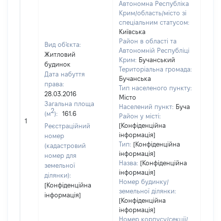
Автономна Республіка
Крим/область/місто зі
спеціальним статусом:
Київська
Район в області та
Вид об'єкта:
Автономній Республіці
Житловий
Крим:
Бучанський
будинок
Територіальна громада:
Дата набуття
Бучанська
права:
261
Тип населеного пункту:
28.03.2016
Тип
Місто
Загальна площа
варт
Населений пункт:
Буча
2
(м
):
161.6
обʼє
Район у місті:
1
варт
[Конфіденційна
Реєстраційний
ост
інформація]
номер
Тип:
[Конфіденційна
гро
(кадастровий
інформація]
оці
номер для
Назва:
[Конфіденційна
земельної
інформація]
ділянки):
Номер будинку/
[Конфіденційна
земельної ділянки:
інформація]
[Конфіденційна
інформація]
Номер корпусу/секції/