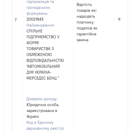
підприємців та
Вартість
громадських
товарів які
формувань:
надходять
20021843
16513
7
платнику
Найменування:
податків як
СПІЛЬНЕ
гарантійна
ПІДПРИЄМСТВО У
заміна
ФОРМІ
ТОВАРИСТВА З
ОБМЕЖЕНОЮ
ВІДПОВІДАЛЬНІСТЮ
"АВТОМОБІЛЬНИЙ
ДІМ УКРАЇНА-
МЕРСЕДЕС БЕНЦ "
Джерело доходу:
Юридична особа,
зареєстрована в
Україні
Код в Єдиному
державному реєстрі