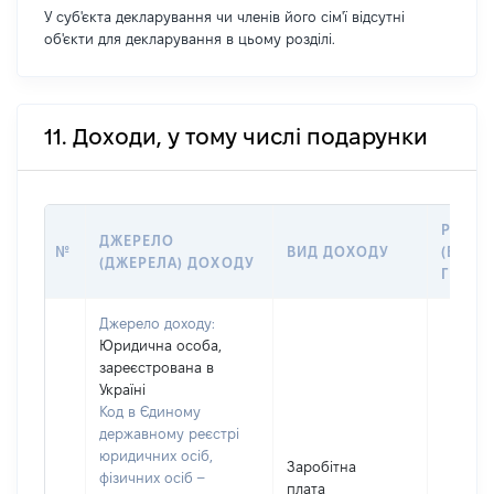
У суб'єкта декларування чи членів його сім'ї відсутні
об'єкти для декларування в цьому розділі.
11. Доходи, у тому числі подарунки
РОЗМІ
ДЖЕРЕЛО
№
ВИД ДОХОДУ
(ВАРТІ
(ДЖЕРЕЛА) ДОХОДУ
ГРН
Джерело доходу:
Юридична особа,
зареєстрована в
Україні
Код в Єдиному
державному реєстрі
юридичних осіб,
Заробітна
фізичних осіб –
плата