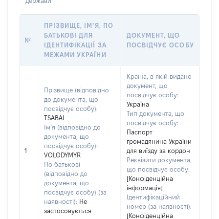
держави
ПРІЗВИЩЕ, ІМ’Я, ПО
БАТЬКОВІ ДЛЯ
ДОКУМЕНТ, ЩО
№
ІДЕНТИФІКАЦІЇ ЗА
ПОСВІДЧУЄ ОСОБУ
МЕЖАМИ УКРАЇНИ
Країна, в якій видано
документ, що
Прізвище (відповідно
посвідчує особу:
до документа, що
Україна
посвідчує особу):
Тип документа, що
TSABAL
посвідчує особу:
Ім’я (відповідно до
Паспорт
документа, що
громадянина України
посвідчує особу):
1
для виїзду за кордон
VOLODYMYR
Реквізити документа,
По батькові
що посвідчує особу:
(відповідно до
[Конфіденційна
документа, що
інформація]
посвідчує особу) (за
Ідентифікаційний
наявності):
Не
номер (за наявності):
застосовується
[Конфіденційна