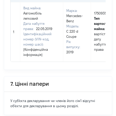
Вид майна:
Марка:
Автомобіль
1750935
Mercedes-
легковий
Тип
Benz
Дата набуття
вартості
Модель:
права:
22.05.2019
майна:
це
C 220 d
1
Ідентифікаційний
вартість на
Coupe
номер (VIN-код,
дату
Рік
номер шасі):
набуття
випуску:
[Конфіденційна
права
2019
інформація]
7. Цінні папери
У суб'єкта декларування чи членів його сім'ї відсутні
об'єкти для декларування в цьому розділі.