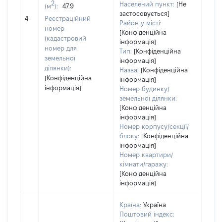
варт
2
Населений пункт:
[Не
(м
):
47.9
обʼє
застосовується]
4
Реєстраційний
варт
Район у місті:
номер
дату
[Конфіденційна
(кадастровий
інформація]
набу
номер для
Тип:
[Конфіденційна
пра
земельної
інформація]
ділянки):
Назва:
[Конфіденційна
[Конфіденційна
інформація]
інформація]
Номер будинку/
земельної ділянки:
[Конфіденційна
інформація]
Номер корпусу/секції/
блоку:
[Конфіденційна
інформація]
Номер квартири/
кімнати/гаражу:
[Конфіденційна
інформація]
Країна:
Україна
Поштовий індекс: