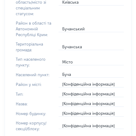
Київська
область/місто зі
спеціальним
статусом:
Район в області та
Бучанський
Автономній
Республіці Крим:
Територіальна
Бучанська
громада:
Тип населеного
Місто
пункту:
Буча
Населений пункт:
[Конфіденційна інформація]
Район у місті:
[Конфіденційна інформація]
Тип:
[Конфіденційна інформація]
Назва:
[Конфіденційна інформація]
Номер будинку:
Номер корпусу/
[Конфіденційна інформація]
секції/блоку: