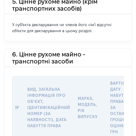
5. Цінне рухоме майно (крім
транспортних засобів)
У суб'єкта декларування чи членів його сім'ї відсутні
об'єкти для декларування в цьому розділі.
6. Цінне рухоме майно -
транспортні засоби
ВАРТІСТЬ Н
ВИД, ЗАГАЛЬНА
ДАТУ
ІНФОРМАЦІЯ ПРО
НАБУТТЯ
МАРКА,
ОБʼЄКТ,
ПРАВА АБО
МОДЕЛЬ,
№
ІДЕНТИФІКАЦІЙНИЙ
ЗА
РІК
НОМЕР (ЗА
ОСТАННЬО
ВИПУСКУ
НАЯВНОСТІ), ДАТА
ГРОШОВО
НАБУТТЯ ПРАВА
ОЦІНКОЮ,
ГРН