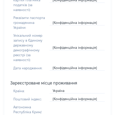
картки платника
податків (за
наявності):
Реквізити паспорта
[Конфіденційна інформація]
громадянина
України:
Унікальний номер
запису в Єдиному
державному
[Конфіденційна інформація]
демографічному
реєстрі (за
наявності):
[Конфіденційна інформація]
Дата народження:
Зареєстроване місце проживання
Україна
Країна:
[Конфіденційна інформація]
Поштовий індекс:
Автономна
Республіка Крим/