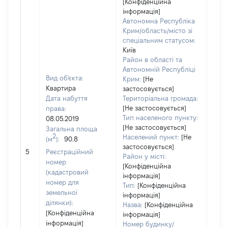
[Конфіденційна
інформація]
Автономна Республіка
Крим/область/місто зі
спеціальним статусом:
Київ
Район в області та
Автономній Республіці
Вид об'єкта:
Крим:
[Не
Квартира
застосовується]
Дата набуття
Територіальна громада:
[Не застосовується]
права:
Тип населеного пункту:
08.05.2019
[Не застосовується]
Загальна площа
2
Населений пункт:
[Не
(м
):
90.8
застосовується]
[Не 
5
Реєстраційний
Район у місті:
номер
[Конфіденційна
(кадастровий
інформація]
номер для
Тип:
[Конфіденційна
земельної
інформація]
ділянки):
Назва:
[Конфіденційна
[Конфіденційна
інформація]
інформація]
Номер будинку/