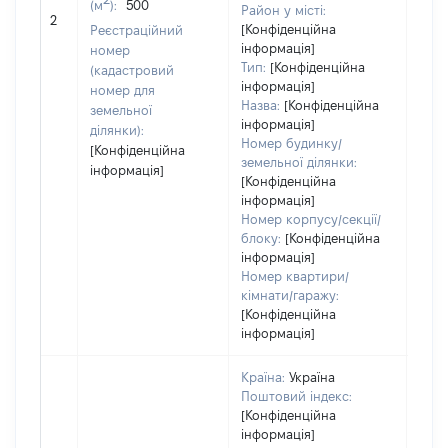
(м
):
500
обʼє
Район у місті:
2
варт
[Конфіденційна
Реєстраційний
ост
інформація]
номер
Тип:
[Конфіденційна
гро
(кадастровий
інформація]
оці
номер для
Назва:
[Конфіденційна
земельної
інформація]
ділянки):
Номер будинку/
[Конфіденційна
земельної ділянки:
інформація]
[Конфіденційна
інформація]
Номер корпусу/секції/
блоку:
[Конфіденційна
інформація]
Номер квартири/
кімнати/гаражу:
[Конфіденційна
інформація]
Країна:
Україна
Поштовий індекс:
[Конфіденційна
інформація]