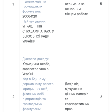
підприємців та
отримана за
539911
1
громадських
основним
формувань:
місцем роботи
20064120
Найменування:
УПРАВЛІННЯ
СПРАВАМИ АПАРАТУ
ВЕРХОВНОЇ РАДИ
УКРАЇНИ
Джерело доходу:
Юридична особа,
зареєстрована в
Україні
Код в Єдиному
державному реєстрі
Дохід від
юридичних осіб,
відчуження
фізичних осіб –
цінних паперів
380382
2
підприємців та
та
громадських
корпоративних
формувань:
прав