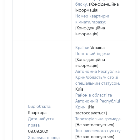
блоку:
[Конфіденційна
інформація]
Номер квартири/
кімнати/гаражу:
[Конфіденційна
інформація]
Країна:
Україна
Поштовий індекс:
[Конфіденційна
інформація]
Автономна Республіка
Крим/область/місто зі
спеціальним статусом:
Київ
Район в області та
Автономній Республіці
Вид об'єкта:
Крим:
[Не
Квартира
застосовується]
Дата набуття
Територіальна громада:
[Не застосовується]
права:
281
Тип населеного пункту:
09.09.2021
Тип
[Не застосовується]
Загальна площа