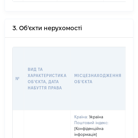
3. Об'єкти нерухомості
ВАР
ДАТ
НАБ
ВИД ТА
ПРА
ХАРАКТЕРИСТИКА
МІСЦЕЗНАХОДЖЕННЯ
№
ЗА
ОБʼЄКТА, ДАТА
ОБʼЄКТА
ОС
НАБУТТЯ ПРАВА
ГР
ОЦІ
ГРН
Країна:
Україна
Поштовий індекс:
[Конфіденційна
інформація]