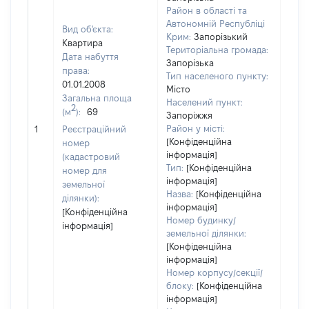
Район в області та
Автономній Республіці
Вид об'єкта:
Крим:
Запорізький
Квартира
Територіальна громада:
Дата набуття
Запорізька
права:
Тип населеного пункту:
01.01.2008
Місто
Загальна площа
Населений пункт:
2
(м
):
69
Запоріжжя
[Не
Район у місті:
1
Реєстраційний
заст
[Конфіденційна
номер
інформація]
(кадастровий
Тип:
[Конфіденційна
номер для
інформація]
земельної
Назва:
[Конфіденційна
ділянки):
інформація]
[Конфіденційна
Номер будинку/
інформація]
земельної ділянки:
[Конфіденційна
інформація]
Номер корпусу/секції/
блоку:
[Конфіденційна
інформація]