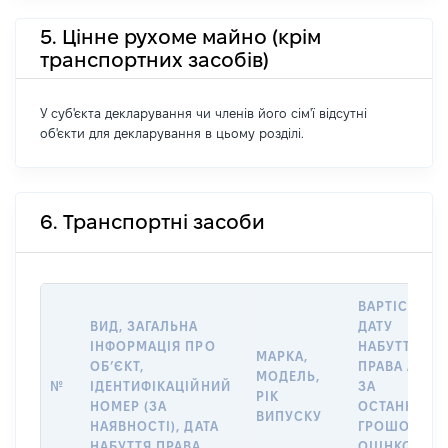
5. Цінне рухоме майно (крім
транспортних засобів)
У суб'єкта декларування чи членів його сім'ї відсутні
об'єкти для декларування в цьому розділі.
6. Транспортні засоби
ВАРТІСТЬ Н
ВИД, ЗАГАЛЬНА
ДАТУ
ІНФОРМАЦІЯ ПРО
НАБУТТЯ
МАРКА,
ОБʼЄКТ,
ПРАВА АБО
МОДЕЛЬ,
№
ІДЕНТИФІКАЦІЙНИЙ
ЗА
РІК
НОМЕР (ЗА
ОСТАННЬО
ВИПУСКУ
НАЯВНОСТІ), ДАТА
ГРОШОВОЮ
НАБУТТЯ ПРАВА
ОЦІНКОЮ,