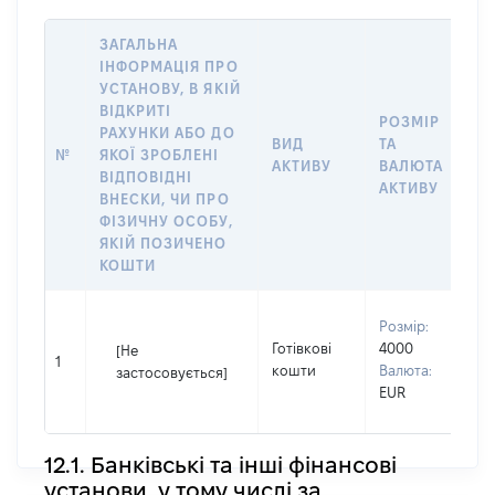
ЗАГАЛЬНА
ІНФОРМАЦІЯ ПРО
УСТАНОВУ, В ЯКІЙ
ВІДКРИТІ
РОЗМІР
РАХУНКИ АБО ДО
І
ВИД
ТА
№
ЯКОЇ ЗРОБЛЕНІ
Я
АКТИВУ
ВАЛЮТА
ВІДПОВІДНІ
П
АКТИВУ
ВНЕСКИ, ЧИ ПРО
ФІЗИЧНУ ОСОБУ,
ЯКІЙ ПОЗИЧЕНО
КОШТИ
В
Розмір:
П
Готівкові
4000
[Не
І
1
кошти
Валюта:
застосовується]
П
EUR
н
12.1. Банківські та інші фінансові
установи, у тому числі за