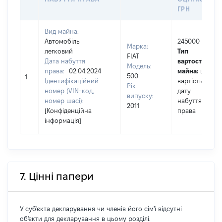
ГРН
Вид майна:
Автомобіль
245000
Марка:
легковий
Тип
FIAT
Дата набуття
вартості
Модель:
права:
02.04.2024
майна:
це
500
1
Ідентифікаційний
вартість на
Рік
номер (VIN-код,
дату
випуску:
номер шасі):
набуття
2011
[Конфіденційна
права
інформація]
7. Цінні папери
У суб'єкта декларування чи членів його сім'ї відсутні
об'єкти для декларування в цьому розділі.