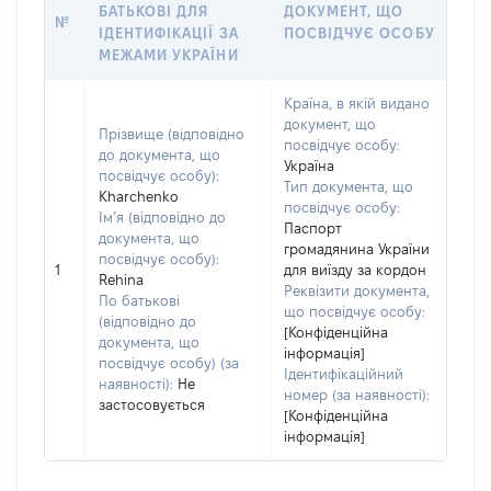
БАТЬКОВІ ДЛЯ
ДОКУМЕНТ, ЩО
№
ІДЕНТИФІКАЦІЇ ЗА
ПОСВІДЧУЄ ОСОБУ
МЕЖАМИ УКРАЇНИ
Країна, в якій видано
документ, що
Прізвище (відповідно
посвідчує особу:
до документа, що
Україна
посвідчує особу):
Тип документа, що
Kharchenko
посвідчує особу:
Ім’я (відповідно до
Паспорт
документа, що
громадянина України
посвідчує особу):
1
для виїзду за кордон
Rehina
Реквізити документа,
По батькові
що посвідчує особу:
(відповідно до
[Конфіденційна
документа, що
інформація]
посвідчує особу) (за
Ідентифікаційний
наявності):
Не
номер (за наявності):
застосовується
[Конфіденційна
інформація]