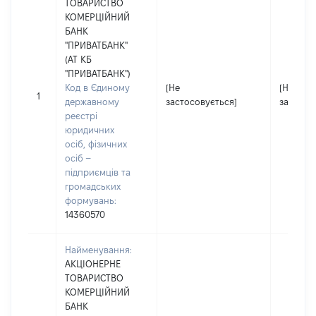
ТОВАРИСТВО
КОМЕРЦІЙНИЙ
БАНК
"ПРИВАТБАНК"
(АТ КБ
"ПРИВАТБАНК")
Код в Єдиному
[Не
[Не
1
державному
застосовується]
застосо
реєстрі
юридичних
осіб, фізичних
осіб –
підприємців та
громадських
формувань:
14360570
Найменування:
АКЦІОНЕРНЕ
ТОВАРИСТВО
КОМЕРЦІЙНИЙ
БАНК