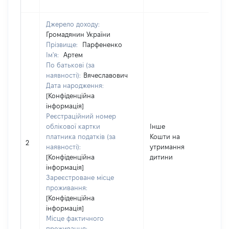
Джерело доходу:
Громадянин України
Прізвище:
Парфененко
Ім'я:
Артем
По батькові (за
наявності):
Вячеславович
Дата народження:
[Конфіденційна
інформація]
Реєстраційний номер
облікової картки
Інше
платника податків (за
Кошти на
2
наявності):
утримання
[Конфіденційна
дитини
інформація]
Зареєстроване місце
проживання:
[Конфіденційна
інформація]
Місце фактичного
проживання: