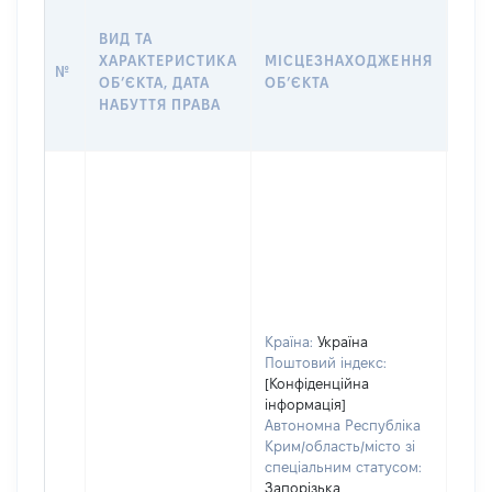
ВАР
ВИД ТА
ДАТ
ХАРАКТЕРИСТИКА
МІСЦЕЗНАХОДЖЕННЯ
ПРА
№
ОБʼЄКТА, ДАТА
ОБʼЄКТА
ОС
НАБУТТЯ ПРАВА
ГР
ОЦІ
Країна:
Україна
Поштовий індекс:
[Конфіденційна
інформація]
Автономна Республіка
Крим/область/місто зі
спеціальним статусом:
Запорізька