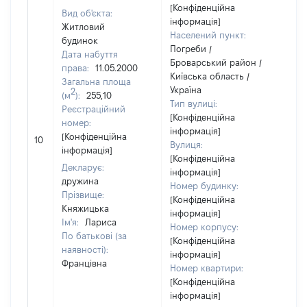
[Конфіденційна
Вид об'єкта:
інформація]
Житловий
Населений пункт:
будинок
Погреби /
Дата набуття
Броварський район /
права:
11.05.2000
Київська область /
Загальна площа
Україна
2
(м
):
255,10
Тип вулиці:
Реєстраційний
[Конфіденційна
номер:
інформація]
[Конфіденційна
10
45
Вулиця:
інформація]
[Конфіденційна
Декларує:
інформація]
дружина
Номер будинку:
Прізвище:
[Конфіденційна
Княжицька
інформація]
Ім'я:
Лариса
Номер корпусу:
По батькові (за
[Конфіденційна
наявності):
інформація]
Францівна
Номер квартири:
[Конфіденційна
інформація]