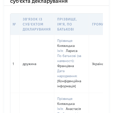
суб'єкта декларування
ЗВ'ЯЗОК ІЗ
ПРІЗВИЩЕ,
№
СУБ'ЄКТОМ
ІМ'Я, ПО
ГРОМАДЯН
ДЕКЛАРУВАННЯ
БАТЬКОВІ
Прізвище:
Княжицька
Ім'я:
Лариса
По батькові (за
наявності):
1
дружина
Україна
Францівна
Дата
народження:
[Конфіденційна
інформація]
Прізвище:
Княжицька
Ім'я:
Анастасія