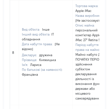
Торгова марка:
Apple iMac
Назва виробника:
[Не застосовується]
Опис майна:
Вид об'єкта:
Інше
персональний
Інший вид об'єкта:
ІТ
комп'ютер Apple
обладнання
iMac 27" Retina 5K
Дата набуття права:
[Не
Період набуття
відомо]
права на майно:
8
Майно набуто ДО
Декларує:
дружина
ПОЧАТКУ ПЕРІОДУ
Прізвище:
Княжицька
здійснення
Ім'я:
Лариса
суб'єктом
По батькові (за наявності):
декларування
Францівна
діяльності із
виконання функцій
держави або
місцевого
самоврядування