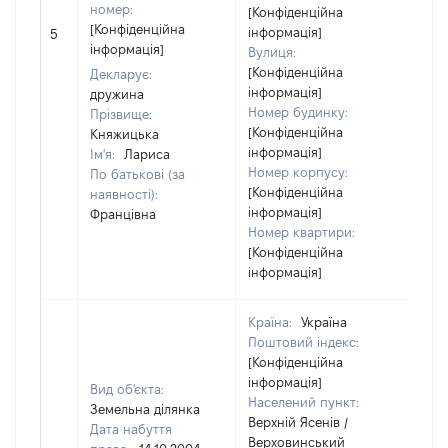
номер:
[Конфіденційна
[Конфіденційна
інформація]
5
58
інформація]
Вулиця:
[Конфіденційна
Декларує:
інформація]
дружина
Номер будинку:
Прізвище:
[Конфіденційна
Княжицька
інформація]
Ім'я:
Лариса
Номер корпусу:
По батькові (за
[Конфіденційна
наявності):
інформація]
Францівна
Номер квартири:
[Конфіденційна
інформація]
Країна:
Україна
Поштовий індекс:
[Конфіденційна
інформація]
Вид об'єкта:
Населений пункт:
Земельна ділянка
Верхній Ясенів /
Дата набуття
Верховинський