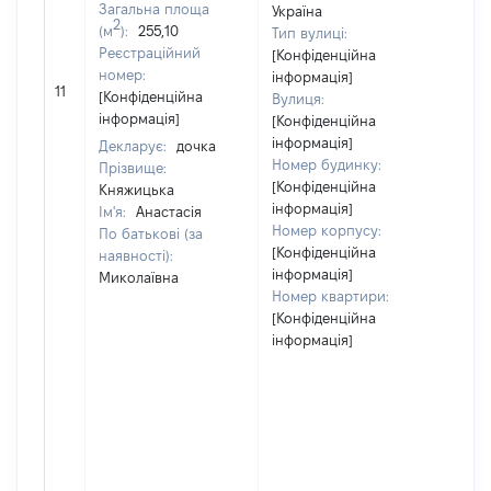
Загальна площа
Україна
2
(м
):
255,10
Тип вулиці:
Реєстраційний
[Конфіденційна
номер:
інформація]
11
45
[Конфіденційна
Вулиця:
інформація]
[Конфіденційна
інформація]
Декларує:
дочка
Номер будинку:
Прізвище:
[Конфіденційна
Княжицька
інформація]
Ім'я:
Анастасія
Номер корпусу:
По батькові (за
[Конфіденційна
наявності):
інформація]
Миколаївна
Номер квартири:
[Конфіденційна
інформація]