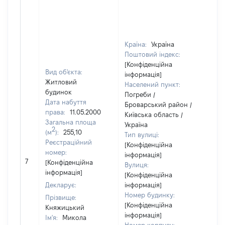
Країна:
Україна
Поштовий індекс:
[Конфіденційна
Вид об'єкта:
інформація]
Житловий
Населений пункт:
будинок
Погреби /
Дата набуття
Броварський район /
права:
11.05.2000
Київська область /
Загальна площа
Україна
2
(м
):
255,10
Тип вулиці:
Реєстраційний
[Конфіденційна
номер:
інформація]
7
45
[Конфіденційна
Вулиця:
інформація]
[Конфіденційна
Декларує:
інформація]
Номер будинку:
Прізвище:
[Конфіденційна
Княжицький
інформація]
Ім'я:
Микола