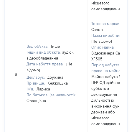
місцевого
самоврядування
Торгова марка:
Canon
Назва виробника:
[Не відомо]
Вид об'єкта:
Інше
Опис майна:
Інший вид об'єкта:
аудіо-.
Відеокамера Canon
відеообладнання
XF305
Дата набуття права:
[Не
Період набуття
відомо]
права на майно:
6
Майно набуто У
Декларує:
дружина
ПЕРІОД здійснення
Прізвище:
Княжицька
суб'єктом
Ім'я:
Лариса
декларування
По батькові (за наявності):
діяльності із
Францівна
виконання функцій
держави або
місцевого
самоврядування