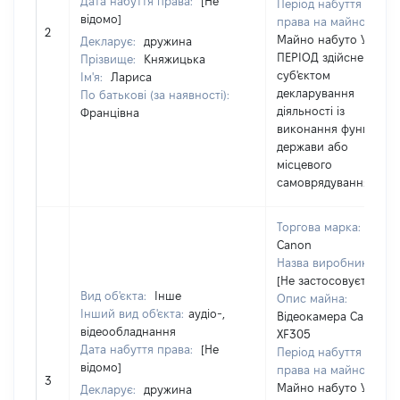
Дата набуття права:
[Не
Період набуття
відомо]
права на майно:
2
Майно набуто У
Декларує:
дружина
ПЕРІОД здійснення
Прізвище:
Княжицька
суб'єктом
Ім'я:
Лариса
декларування
По батькові (за наявності):
діяльності із
Францівна
виконання функцій
держави або
місцевого
самоврядування
Торгова марка:
Canon
Назва виробника:
[Не застосовується]
Вид об'єкта:
Інше
Опис майна:
Інший вид об'єкта:
аудіо-,
Відеокамера Canon
відеообладнання
XF305
Дата набуття права:
[Не
Період набуття
відомо]
права на майно:
3
Майно набуто У
Декларує:
дружина