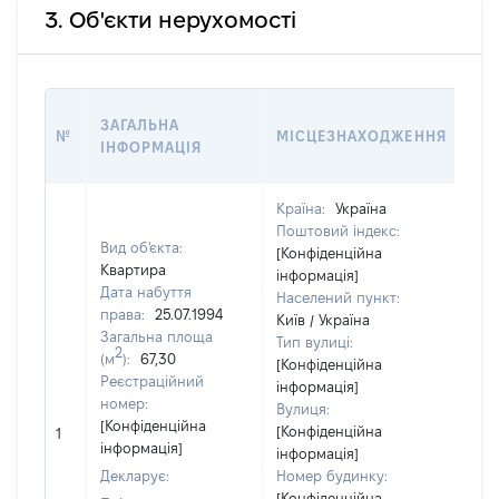
3. Об'єкти нерухомості
ВА
ЗАГАЛЬНА
№
МІСЦЕЗНАХОДЖЕННЯ
НА
ІНФОРМАЦІЯ
НА
Країна:
Україна
Поштовий індекс:
Вид об'єкта:
[Конфіденційна
Квартира
інформація]
Дата набуття
Населений пункт:
права:
25.07.1994
Київ / Україна
Загальна площа
Тип вулиці:
2
(м
):
67,30
[Конфіденційна
Реєстраційний
інформація]
номер:
Вулиця:
[Не
[Конфіденційна
[Конфіденційна
1
від
інформація]
інформація]
Декларує:
Номер будинку:
[Конфіденційна