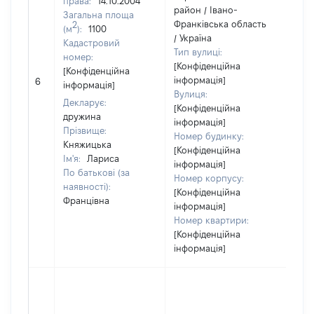
права:
14.10.2004
район / Івано-
Загальна площа
Франківська область
2
(м
):
1100
/ Україна
Кадастровий
Тип вулиці:
номер:
[Конфіденційна
[Конфіденційна
інформація]
6
521
інформація]
Вулиця:
Декларує:
[Конфіденційна
дружина
інформація]
Прізвище:
Номер будинку:
Княжицька
[Конфіденційна
Ім'я:
Лариса
інформація]
По батькові (за
Номер корпусу:
наявності):
[Конфіденційна
Францівна
інформація]
Номер квартири:
[Конфіденційна
інформація]