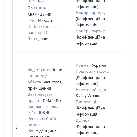
Декларує:
[Конфіденційна
інформація]
Прізвище:
Номер корпусу:
Княжицький
[Конфіденційна
Ім'я:
Микола
інформація]
По батькові (за
Номер квартири:
наявності):
[Конфіденційна
Леонідович
інформація]
Країна:
Україна
Вид об'єкта:
Інше
Поштовий індекс:
Інший вид
[Конфіденційна
об'єкта:
нежитлові
інформація]
приміщення
Населений пункт:
Дата набуття
Київ / Україна
права:
11.03.2015
Тип вулиці:
Загальна площа
[Конфіденційна
2
(м
):
106,40
інформація]
Реєстраційний
Вулиця:
[Не
номер:
[Конфіденційна
3
від
[Конфіденційна
інформація]