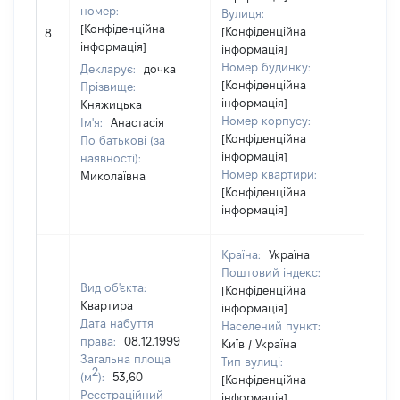
номер:
Вулиця:
[Конфіденційна
[Конфіденційна
8
753
інформація]
інформація]
Номер будинку:
Декларує:
дочка
[Конфіденційна
Прізвище:
інформація]
Княжицька
Номер корпусу:
Ім'я:
Анастасія
[Конфіденційна
По батькові (за
інформація]
наявності):
Номер квартири:
Миколаївна
[Конфіденційна
інформація]
Країна:
Україна
Поштовий індекс:
Вид об'єкта:
[Конфіденційна
Квартира
інформація]
Дата набуття
Населений пункт:
права:
08.12.1999
Київ / Україна
Загальна площа
Тип вулиці:
2
(м
):
53,60
[Конфіденційна
Реєстраційний
інформація]