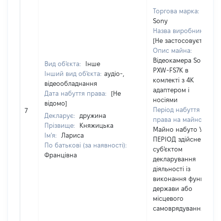
Торгова марка:
Sony
Назва виробника:
[Не застосовується]
Опис майна:
Відеокамера Sony
Вид об'єкта:
Інше
PXW-FS7K в
Інший вид об'єкта:
аудіо-,
комлекті з 4K
відеообладнання
адаптером і
Дата набуття права:
[Не
носіями
відомо]
Період набуття
7
Декларує:
дружина
права на майно:
Прізвище:
Княжицька
Майно набуто У
Ім'я:
Лариса
ПЕРІОД здійснення
По батькові (за наявності):
суб'єктом
Францівна
декларування
діяльності із
виконання функцій
держави або
місцевого
самоврядування