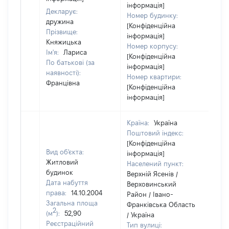
інформація]
Декларує:
Номер будинку:
дружина
[Конфіденційна
Прізвище:
інформація]
Княжицька
Номер корпусу:
Ім'я:
Лариса
[Конфіденційна
По батькові (за
інформація]
наявності):
Номер квартири:
Францівна
[Конфіденційна
інформація]
Країна:
Україна
Поштовий індекс:
[Конфіденційна
Вид об'єкта:
інформація]
Житловий
Населений пункт:
будинок
Верхній Ясенів /
Дата набуття
Верховинський
права:
14.10.2004
Район / Івано-
Загальна площа
Франківська Область
2
(м
):
52,90
/ Україна
Реєстраційний
Тип вулиці: