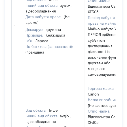
Опис майна:
Інший вид об'єкта:
аудіо-,
Відеокамера Canon
відеообладнання
XF305
Дата набуття права:
[Не
Період набуття
відомо]
права на майно:
1
Майно набуто У
Декларує:
дружина
ПЕРІОД здійснення
Прізвище:
Княжицька
суб'єктом
Ім'я:
Лариса
декларування
По батькові (за наявності):
діяльності із
Францівна
виконання функцій
держави або
місцевого
самоврядування
Торгова марка:
Canon
Назва виробника:
[Не застосовується]
Вид об'єкта:
Інше
Опис майна:
Інший вид об'єкта:
аудіо-,
Відеокамера Canon
відеообладнання
XF305