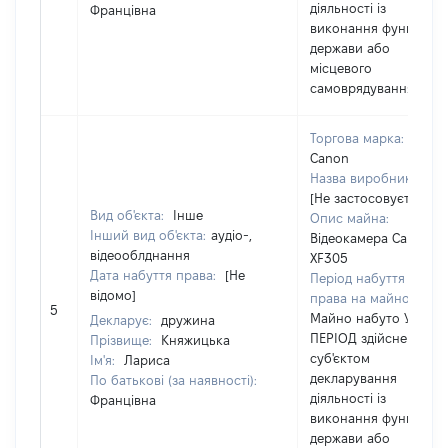
діяльності із
Францівна
виконання функцій
держави або
місцевого
самоврядування
Торгова марка:
Canon
Назва виробника:
[Не застосовується]
Вид об'єкта:
Інше
Опис майна:
Інший вид об'єкта:
аудіо-,
Відеокамера Canon
відеооблднання
XF305
Дата набуття права:
[Не
Період набуття
відомо]
права на майно:
5
Майно набуто У
Декларує:
дружина
ПЕРІОД здійснення
Прізвище:
Княжицька
суб'єктом
Ім'я:
Лариса
декларування
По батькові (за наявності):
діяльності із
Францівна
виконання функцій
держави або