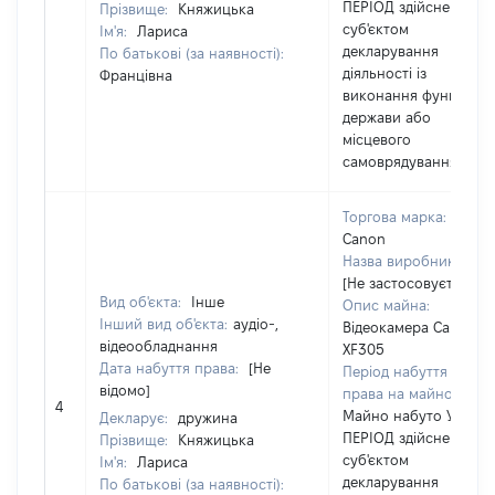
ПЕРІОД здійснення
Прізвище:
Княжицька
суб'єктом
Ім'я:
Лариса
декларування
По батькові (за наявності):
діяльності із
Францівна
виконання функцій
держави або
місцевого
самоврядування
Торгова марка:
Саnon
Назва виробника:
[Не застосовується]
Вид об'єкта:
Інше
Опис майна:
Інший вид об'єкта:
аудіо-,
Відеокамера Canon
відеообладнання
XF305
Дата набуття права:
[Не
Період набуття
відомо]
права на майно:
4
Майно набуто У
Декларує:
дружина
ПЕРІОД здійснення
Прізвище:
Княжицька
суб'єктом
Ім'я:
Лариса
декларування
По батькові (за наявності):