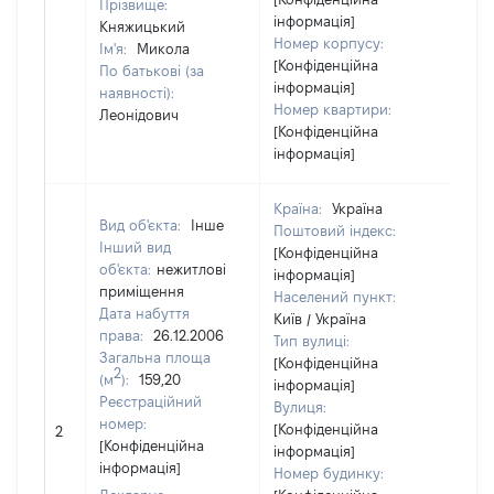
Прізвище:
інформація]
Княжицький
Номер корпусу:
Ім'я:
Микола
[Конфіденційна
По батькові (за
інформація]
наявності):
Номер квартири:
Леонідович
[Конфіденційна
інформація]
Країна:
Україна
Вид об'єкта:
Інше
Поштовий індекс:
Інший вид
[Конфіденційна
об'єкта:
нежитлові
інформація]
приміщення
Населений пункт:
Дата набуття
Київ / Україна
права:
26.12.2006
Тип вулиці:
Загальна площа
[Конфіденційна
2
(м
):
159,20
інформація]
Реєстраційний
Вулиця:
номер:
[Конфіденційна
2
43
[Конфіденційна
інформація]
інформація]
Номер будинку: