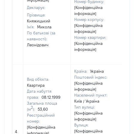
інформація]
Номер будинку:
Декларує:
[Конфіденційна
інформація]
Прізвище:
Номер корпусу:
Княжицький
[Конфіденційна
Ім'я:
Микола
інформація]
По батькові (за
Номер квартири:
наявності):
[Конфіденційна
Леонідович
інформація]
Країна:
Україна
Поштовий індекс:
Вид об'єкта:
[Конфіденційна
Квартира
інформація]
Дата набуття
Населений пункт:
права:
08.12.1999
Київ / Україна
Загальна площа
Тип вулиці:
2
(м
):
53,60
[Конфіденційна
Реєстраційний
інформація]
номер:
Вулиця:
[Конфіденційна
[Конфіденційна
4
753
інформація]