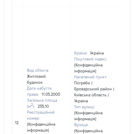
Країна:
Україна
Поштовий індекс:
[Конфіденційна
Вид об'єкта:
інформація]
Житловий
Населений пункт:
будинок
Погреби /
Дата набуття
Броварський район /
права:
11.05.2000
Київська область /
Загальна площа
Україна
2
(м
):
255,10
Тип вулиці:
Реєстраційний
[Конфіденційна
номер:
інформація]
12
45
[Конфіденційна
Вулиця:
інформація]
[Конфіденційна