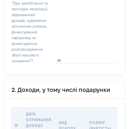
“Про запобігання та
протидію легалізації
(відмиванню)
доходів, одержаних
злочинним шляхом,
фінансуванню
тероризму та
фінансуванню
розповсюдження
зброї масового
Ні
знищення”?
2. Доходи, у тому числі подарунки
ДАТА
ОТРИМАННЯ
ВИД
РОЗМІР
ІНФ
№
ДОХОДУ
ДОХОДУ
(ВАРТІСТЬ)
ПРО