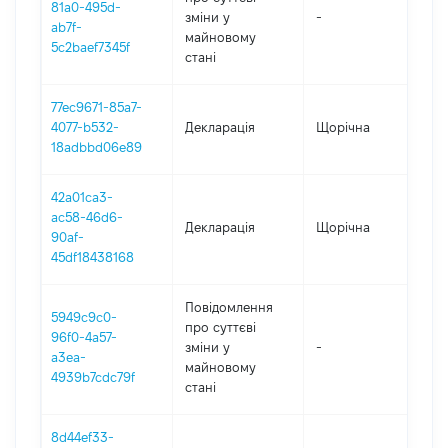
81a0-495d-
зміни y
-
202
ab7f-
майновому
5c2baef7345f
стані
77ec9671-85a7-
4077-b532-
Декларація
Щорічна
202
18adbbd06e89
42a01ca3-
ac58-46d6-
Декларація
Щорічна
202
90af-
45df18438168
Повідомлення
5949c9c0-
про суттєві
96f0-4a57-
зміни y
-
202
a3ea-
майновому
4939b7cdc79f
стані
8d44ef33-