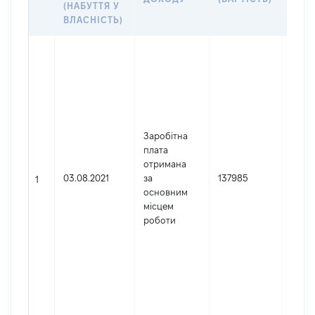
(НАБУТТЯ У
ВЛАСНІСТЬ)
Джер
Юрид
особа
заре
в Укр
Найм
Заробітна
Воли
плата
обла
отримана
прок
03.08.2021
за
137985
Код 
1
основним
держ
місцем
реєст
роботи
юрид
осіб,
осіб 
підпр
гром
форм
0290