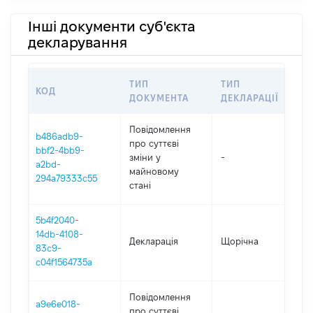
Інші документи суб'єкта
декларування
ТИП
ТИП
КОД
ПЕ
ДОКУМЕНТА
ДЕКЛАРАЦІЇ
Повідомлення
b486adb9-
про суттєві
bbf2-4bb9-
зміни y
-
202
a2bd-
майновому
294a79333c55
стані
5b4f2040-
14db-4108-
Декларація
Щорічна
202
83c9-
c04f1564735a
Повідомлення
a9e6e018-
про суттєві