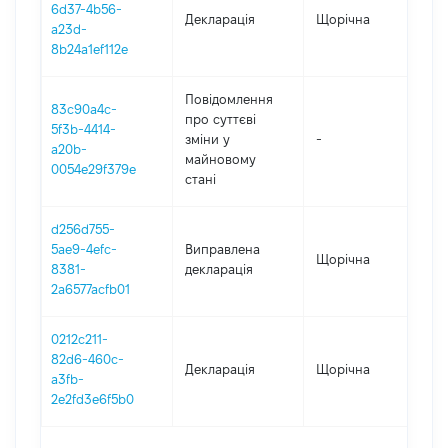
6d37-4b56-
Декларація
Щорічна
202
a23d-
8b24a1ef112e
Повідомлення
83c90a4c-
про суттєві
5f3b-4414-
зміни y
-
202
a20b-
майновому
0054e29f379e
стані
d256d755-
5ae9-4efc-
Виправлена
Щорічна
202
8381-
декларація
2a6577acfb01
0212c211-
82d6-460c-
Декларація
Щорічна
202
a3fb-
2e2fd3e6f5b0