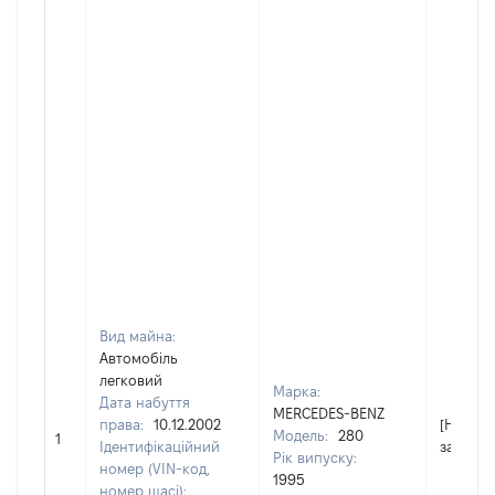
Вид майна:
Автомобіль
легковий
Марка:
Дата набуття
MERCEDES-BENZ
права:
10.12.2002
[Не
Модель:
280
1
Ідентифікаційний
застосо
Рік випуску:
номер (VIN-код,
1995
номер шасі):