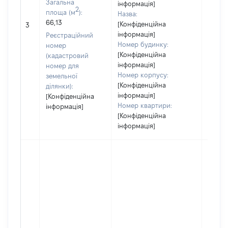
Загальна
інформація]
2
площа (м
):
Назва:
[Не
66,13
[Конфіденційна
3
засто
інформація]
Реєстраційний
Номер будинку:
номер
[Конфіденційна
(кадастровий
інформація]
номер для
Номер корпусу:
земельної
[Конфіденційна
ділянки):
інформація]
[Конфіденційна
Номер квартири:
інформація]
[Конфіденційна
інформація]