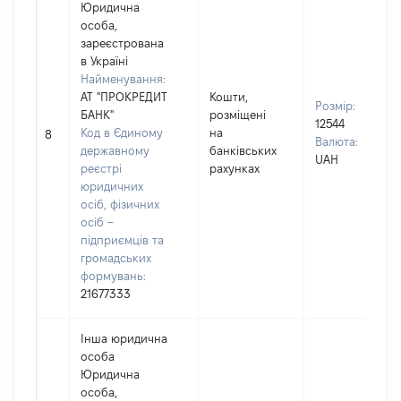
Юридична
особа,
зареєстрована
в Україні
Найменування:
АТ "ПРОКРЕДИТ
Кошти,
Розмір:
БАНК"
розміщені
12544
Код в Єдиному
на
8
Валюта:
державному
банківських
UAH
реєстрі
рахунках
юридичних
осіб, фізичних
осіб –
підприємців та
громадських
формувань:
21677333
Інша юридична
особа
Юридична
особа,