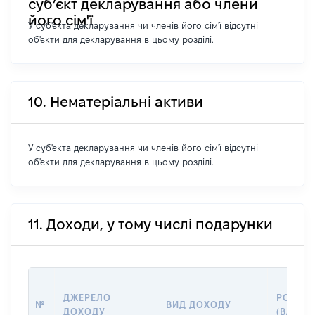
суб’єкт декларування або члени
його сім'ї
У суб'єкта декларування чи членів його сім'ї відсутні
об'єкти для декларування в цьому розділі.
10. Нематеріальні активи
У суб'єкта декларування чи членів його сім'ї відсутні
об'єкти для декларування в цьому розділі.
11. Доходи, у тому числі подарунки
ДЖЕРЕЛО
РОЗМІ
№
ВИД ДОХОДУ
ДОХОДУ
(ВАРТІС