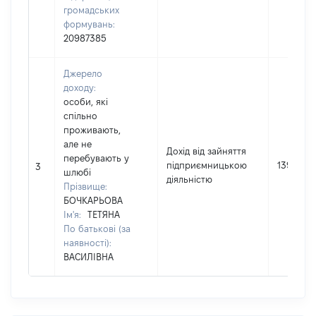
громадських
формувань:
20987385
Джерело
доходу:
особи, які
спільно
проживають,
але не
Дохід від зайняття
перебувають у
підприємницькою
1399737
3
шлюбі
діяльністю
Прізвище:
БОЧКАРЬОВА
Ім'я:
ТЕТЯНА
По батькові (за
наявності):
ВАСИЛІВНА