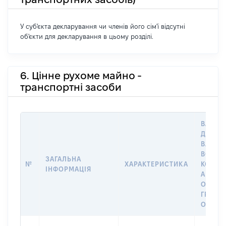
У суб'єкта декларування чи членів його сім'ї відсутні
об'єкти для декларування в цьому розділі.
6. Цінне рухоме майно -
транспортні засоби
ВАРТІС
ДАТУ Н
ВЛАСН
ВОЛОД
ЗАГАЛЬНА
№
ХАРАКТЕРИСТИКА
КОРИС
ІНФОРМАЦІЯ
АБО З
ОСТА
ГРОШ
ОЦІНК