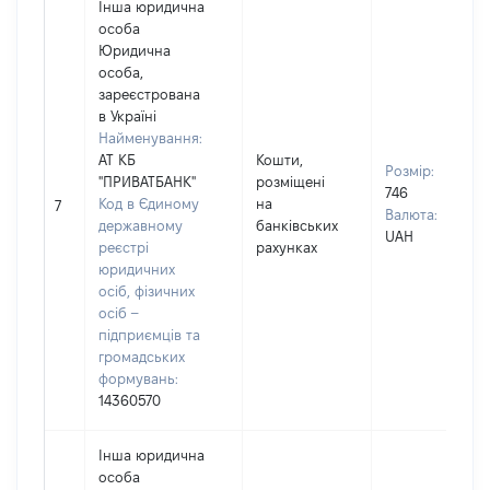
Інша юридична
особа
Юридична
особа,
зареєстрована
в Україні
Найменування:
АТ КБ
Кошти,
Розмір:
"ПРИВАТБАНК"
розміщені
746
Код в Єдиному
на
7
Валюта:
державному
банківських
UAH
реєстрі
рахунках
юридичних
осіб, фізичних
осіб –
підприємців та
громадських
формувань:
14360570
Інша юридична
особа