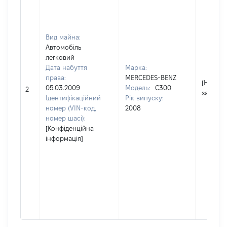
Вид майна:
Автомобіль
легковий
Дата набуття
Марка:
права:
MERCEDES-BENZ
[Не
05.03.2009
Модель:
C300
2
застосо
Ідентифікаційний
Рік випуску:
номер (VIN-код,
2008
номер шасі):
[Конфіденційна
інформація]