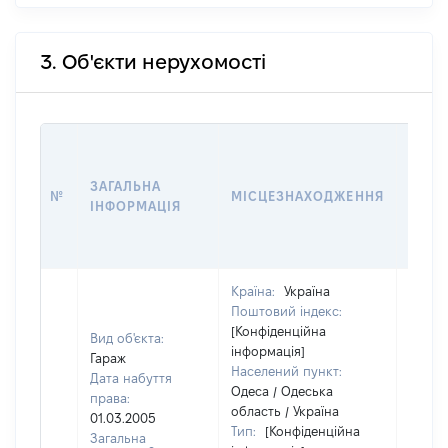
3. Об'єкти нерухомості
ВАРТ
ДАТУ
ЗАГАЛЬНА
ПРАВ
№
МІСЦЕЗНАХОДЖЕННЯ
ІНФОРМАЦІЯ
ОСТ
ГРО
ОЦІ
Країна:
Україна
Поштовий індекс:
[Конфіденційна
Вид об'єкта:
інформація]
Гараж
Населений пункт:
Дата набуття
Одеса / Одеська
права:
область / Україна
01.03.2005
Тип:
[Конфіденційна
Загальна