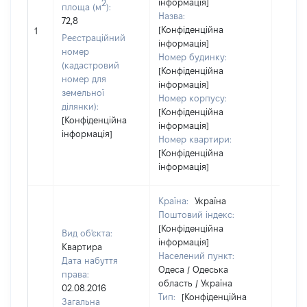
інформація]
2
площа (м
):
Назва:
72,8
[Конфіденційна
[Не ві
1
Реєстраційний
інформація]
номер
Номер будинку:
(кадастровий
[Конфіденційна
номер для
інформація]
земельної
Номер корпусу:
ділянки):
[Конфіденційна
[Конфіденційна
інформація]
інформація]
Номер квартири:
[Конфіденційна
інформація]
Країна:
Україна
Поштовий індекс:
[Конфіденційна
Вид об'єкта:
інформація]
Квартира
Населений пункт:
Дата набуття
Одеса / Одеська
права:
область / Україна
02.08.2016
Тип:
[Конфіденційна
Загальна