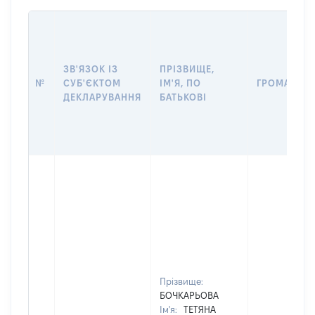
ЗВ'ЯЗОК ІЗ
ПРІЗВИЩЕ,
№
СУБ'ЄКТОМ
ІМ'Я, ПО
ГРОМАДЯН
ДЕКЛАРУВАННЯ
БАТЬКОВІ
Прізвище:
БОЧКАРЬОВА
Ім'я:
ТЕТЯНА