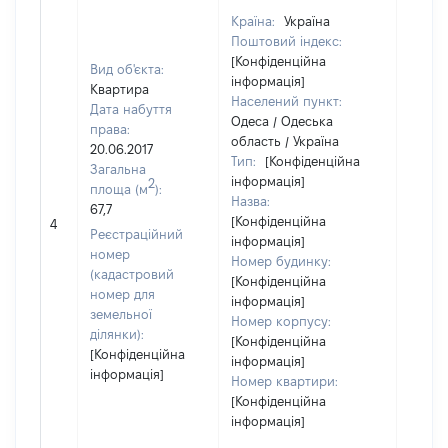
Країна:
Україна
Поштовий індекс:
[Конфіденційна
Вид об'єкта:
інформація]
Квартира
Населений пункт:
Дата набуття
Одеса / Одеська
права:
область / Україна
20.06.2017
Тип:
[Конфіденційна
Загальна
інформація]
2
площа (м
):
Назва:
67,7
[Не
[Конфіденційна
4
засто
Реєстраційний
інформація]
номер
Номер будинку:
(кадастровий
[Конфіденційна
номер для
інформація]
земельної
Номер корпусу:
ділянки):
[Конфіденційна
[Конфіденційна
інформація]
інформація]
Номер квартири:
[Конфіденційна
інформація]