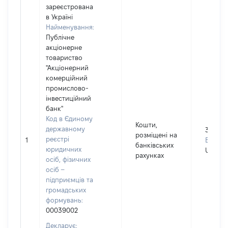
зареєстрована
в Україні
Найменування:
Публічне
акціонерне
товариство
"Акціонерний
комерційний
промислово-
інвестиційний
банк"
Код в Єдиному
Кошти,
державному
30643
розміщені на
реєстрі
1
Валюта
банківських
юридичних
USD
рахунках
осіб, фізичних
осіб –
підприємців та
громадських
формувань:
00039002
Декларує: