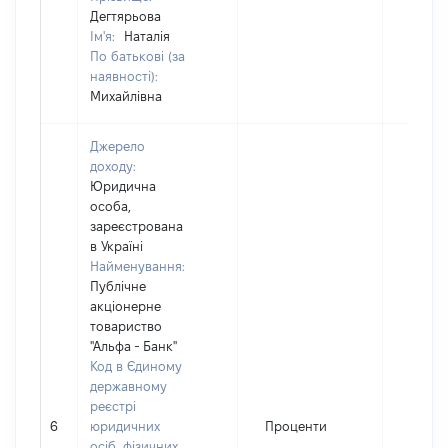
Дегтярьова
Ім'я:
Наталія
По батькові (за
наявності):
Михайлівна
Джерело
доходу:
Юридична
особа,
зареєстрована
в Україні
Найменування:
Публічне
акціонерне
товариство
"Альфа - Банк"
Код в Єдиному
державному
реєстрі
6
юридичних
Проценти
2986
осіб, фізичних