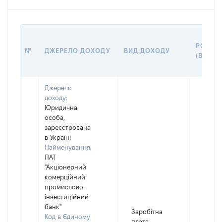
РОЗМІ
№
ДЖЕРЕЛО ДОХОДУ
ВИД ДОХОДУ
(ВАРТІ
Джерело
доходу:
Юридична
особа,
зареєстрована
в Україні
Найменування:
ПАТ
"Акціонерний
комерційний
промислово-
інвестиційний
банк"
Заробітна
Код в Єдиному
плата