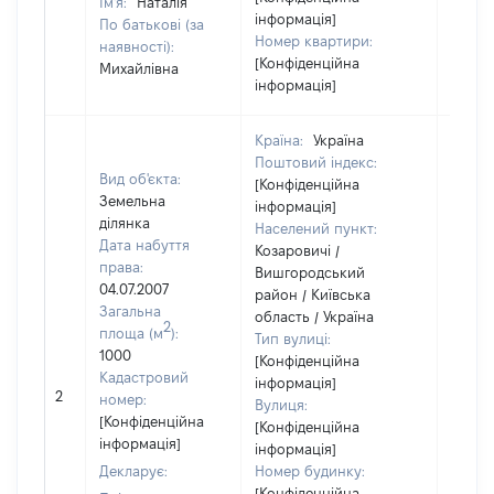
Ім'я:
Наталія
інформація]
По батькові (за
Номер квартири:
наявності):
[Конфіденційна
Михайлівна
інформація]
Країна:
Україна
Поштовий індекс:
Вид об'єкта:
[Конфіденційна
Земельна
інформація]
ділянка
Населений пункт:
Дата набуття
Козаровичі /
права:
Вишгородський
04.07.2007
район / Київська
Загальна
область / Україна
2
площа (м
):
Тип вулиці:
1000
[Конфіденційна
Кадастровий
інформація]
2
76255
номер:
Вулиця:
[Конфіденційна
[Конфіденційна
інформація]
інформація]
Декларує:
Номер будинку:
[Конфіденційна