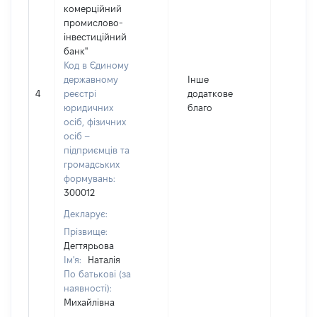
комерційний
промислово-
інвестиційний
банк"
Код в Єдиному
державному
Інше
4
реєстрі
додаткове
1517
юридичних
благо
осіб, фізичних
осіб –
підприємців та
громадських
формувань:
300012
Декларує:
Прізвище:
Дегтярьова
Ім'я:
Наталія
По батькові (за
наявності):
Михайлівна