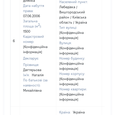
ділянка
Населений пункт:
Дата набуття
Лебедівка /
права:
Вишгородський
07.06.2006
район / Київська
Загальна
область / Україна
2
площа (м
):
Тип вулиці:
1500
[Конфіденційна
Кадастровий
інформація]
6
84840
номер:
Вулиця:
[Конфіденційна
[Конфіденційна
інформація]
інформація]
Декларує:
Номер будинку:
[Конфіденційна
Прізвище:
інформація]
Дегтярьова
Номер корпусу:
Ім'я:
Наталія
[Конфіденційна
По батькові (за
інформація]
наявності):
Номер квартири:
Михайлівна
[Конфіденційна
інформація]
Країна:
Україна