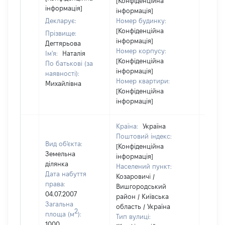
[Конфіденційна
інформація]
інформація]
Декларує:
Номер будинку:
[Конфіденційна
Прізвище:
інформація]
Дегтярьова
Номер корпусу:
Ім'я:
Наталія
[Конфіденційна
По батькові (за
інформація]
наявності):
Номер квартири:
Михайлівна
[Конфіденційна
інформація]
Країна:
Україна
Поштовий індекс:
Вид об'єкта:
[Конфіденційна
Земельна
інформація]
ділянка
Населений пункт:
Дата набуття
Козаровичі /
права:
Вишгородський
04.07.2007
район / Київська
Загальна
область / Україна
2
площа (м
):
Тип вулиці:
1000