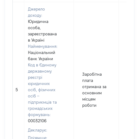
Джерело
доходу:
Юридична
особа,
зареєстрована
в Україні
Найменування:
Національний
банк України
Код в Єдиному
державному
Заробітна
реєстрі
плата
юридичних
отримана за
5
осіб, фізичних
69006
основним
осіб –
місцем
підприємців та
роботи
громадських
формувань:
00032106
Декларує:
Прізвище: