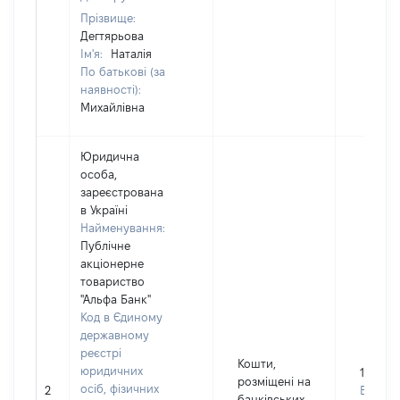
Прізвище:
Дегтярьова
Ім'я:
Наталія
По батькові (за
наявності):
Михайлівна
Юридична
особа,
зареєстрована
в Україні
Найменування:
Публічне
акціонерне
товариство
"Альфа Банк"
Код в Єдиному
державному
реєстрі
Кошти,
юридичних
193198
розміщені на
осіб, фізичних
2
Валюта
банківських