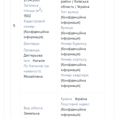
27.04.2007
район / Київська
Загальна
область / Україна
2
площа (м
):
Тип вулиці:
1502
[Конфіденційна
Кадастровий
інформація]
5
26585
номер:
Вулиця:
[Конфіденційна
[Конфіденційна
інформація]
інформація]
Декларує:
Номер будинку:
[Конфіденційна
Прізвище:
інформація]
Дегтярьова
Номер корпусу:
Ім'я:
Наталія
[Конфіденційна
По батькові (за
інформація]
наявності):
Номер квартири:
Михайлівна
[Конфіденційна
інформація]
Країна:
Україна
Поштовий індекс:
Вид об'єкта:
[Конфіденційна
Земельна
інформація]