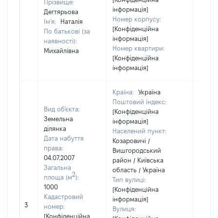
Прізвище:
інформація]
Дегтярьова
Номер корпусу:
Ім'я:
Наталія
[Конфіденційна
По батькові (за
інформація]
наявності):
Номер квартири:
Михайлівна
[Конфіденційна
інформація]
Країна:
Україна
Поштовий індекс:
Вид об'єкта:
[Конфіденційна
Земельна
інформація]
ділянка
Населений пункт:
Дата набуття
Козаровичі /
права:
Вишгородський
04.07.2007
район / Київська
Загальна
область / Україна
2
площа (м
):
Тип вулиці:
1000
[Конфіденційна
Кадастровий
інформація]
3
76260
номер:
Вулиця:
[Конфіденційна