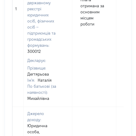
державному
отримана за
1
реєстрі
2965
основним
юридичних
місцем
осіб, фізичних
роботи
осіб –
підприємців та
громадських
формувань:
300012
Декларує:
Прізвище:
Дегтярьова
Ім'я:
Наталія
По батькові (за
наявності):
Михайлівна
Джерело
доходу:
Юридична
особа,