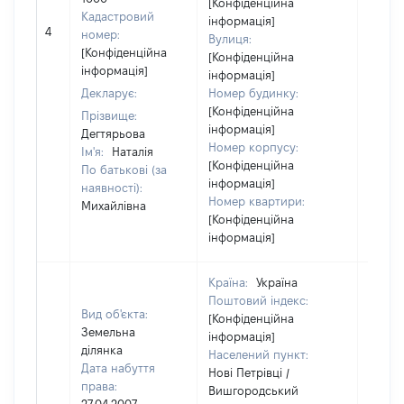
[Конфіденційна
Кадастровий
інформація]
4
76260
номер:
Вулиця:
[Конфіденційна
[Конфіденційна
інформація]
інформація]
Декларує:
Номер будинку:
[Конфіденційна
Прізвище:
інформація]
Дегтярьова
Номер корпусу:
Ім'я:
Наталія
[Конфіденційна
По батькові (за
інформація]
наявності):
Номер квартири:
Михайлівна
[Конфіденційна
інформація]
Країна:
Україна
Поштовий індекс:
Вид об'єкта:
[Конфіденційна
Земельна
інформація]
ділянка
Населений пункт:
Дата набуття
Нові Петрівці /
права:
Вишгородський