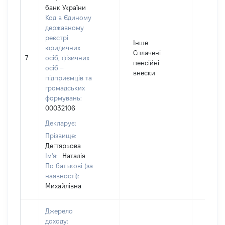
банк України
Код в Єдиному
державному
реєстрі
Інше
юридичних
Сплачені
7
осіб, фізичних
10146
пенсійні
осіб –
внески
підприємців та
громадських
формувань:
00032106
Декларує:
Прізвище:
Дегтярьова
Ім'я:
Наталія
По батькові (за
наявності):
Михайлівна
Джерело
доходу: