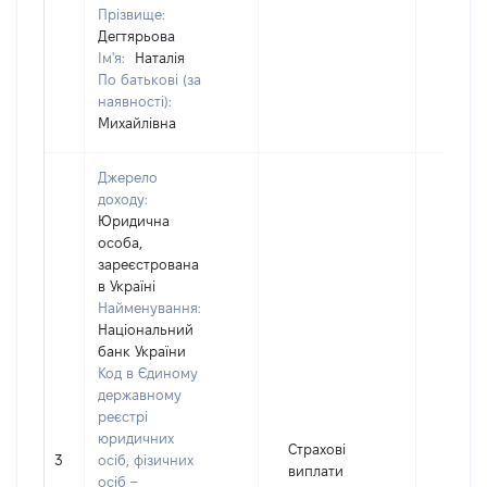
Прізвище:
Дегтярьова
Ім'я:
Наталія
По батькові (за
наявності):
Михайлівна
Джерело
доходу:
Юридична
особа,
зареєстрована
в Україні
Найменування:
Національний
банк України
Код в Єдиному
державному
реєстрі
юридичних
Страхові
3
осіб, фізичних
2351
виплати
осіб –