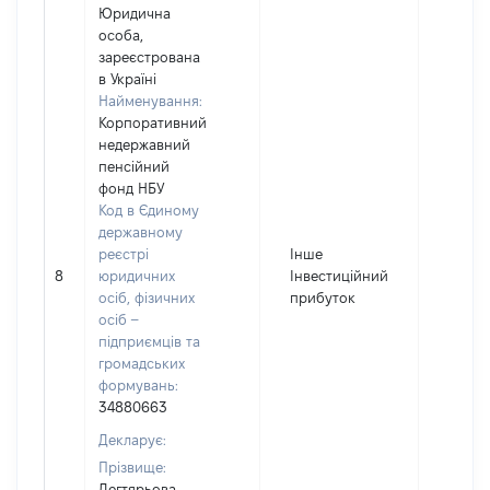
Юридична
особа,
зареєстрована
в Україні
Найменування:
Корпоративний
недержавний
пенсійний
фонд НБУ
Код в Єдиному
державному
реєстрі
Інше
8
юридичних
Інвестиційний
224
осіб, фізичних
прибуток
осіб –
підприємців та
громадських
формувань:
34880663
Декларує:
Прізвище:
Дегтярьова