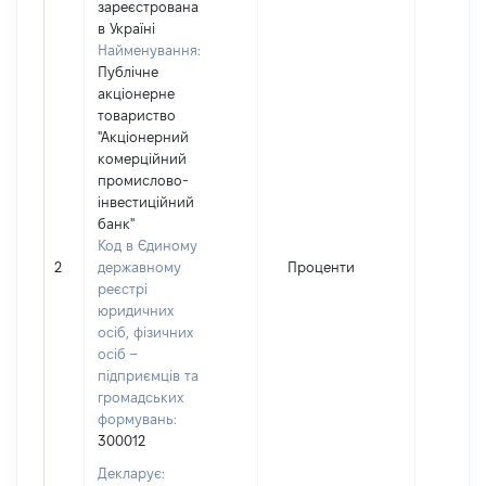
зареєстрована
в Україні
Найменування:
Публічне
акціонерне
товариство
"Акціонерний
комерційний
промислово-
інвестиційний
банк"
Код в Єдиному
2
державному
Проценти
11879
реєстрі
юридичних
осіб, фізичних
осіб –
підприємців та
громадських
формувань:
300012
Декларує: