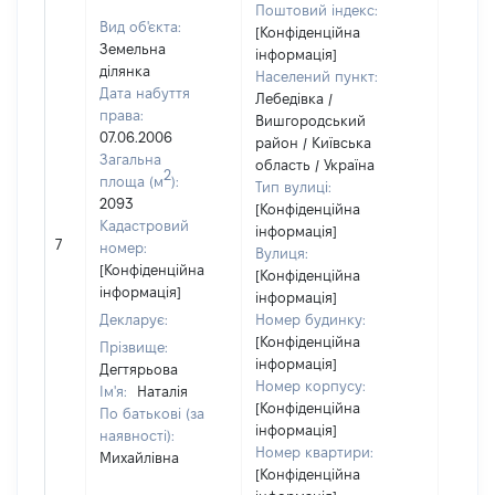
Поштовий індекс:
Вид об'єкта:
[Конфіденційна
Земельна
інформація]
ділянка
Населений пункт:
Дата набуття
Лебедівка /
права:
Вишгородський
07.06.2006
район / Київська
Загальна
область / Україна
2
площа (м
):
Тип вулиці:
2093
[Конфіденційна
Кадастровий
інформація]
7
11838
номер:
Вулиця:
[Конфіденційна
[Конфіденційна
інформація]
інформація]
Декларує:
Номер будинку:
[Конфіденційна
Прізвище:
інформація]
Дегтярьова
Номер корпусу:
Ім'я:
Наталія
[Конфіденційна
По батькові (за
інформація]
наявності):
Номер квартири:
Михайлівна
[Конфіденційна