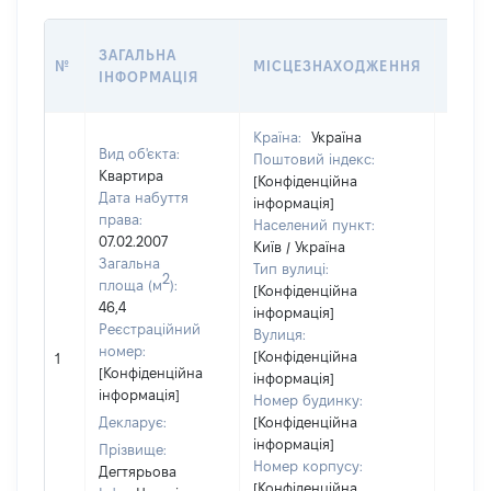
ВАРТ
ЗАГАЛЬНА
№
МІСЦЕЗНАХОДЖЕННЯ
НА Д
ІНФОРМАЦІЯ
НАБУ
Країна:
Україна
Вид об'єкта:
Поштовий індекс:
Квартира
[Конфіденційна
Дата набуття
інформація]
права:
Населений пункт:
07.02.2007
Київ / Україна
Загальна
Тип вулиці:
2
площа (м
):
[Конфіденційна
46,4
інформація]
Реєстраційний
Вулиця:
номер:
[Конфіденційна
1
15000
[Конфіденційна
інформація]
інформація]
Номер будинку:
Декларує:
[Конфіденційна
інформація]
Прізвище:
Номер корпусу:
Дегтярьова
[Конфіденційна