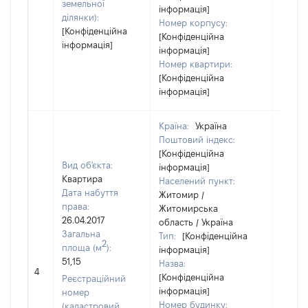
земельної
інформація]
ділянки):
Номер корпусу:
[Конфіденційна
[Конфіденційна
інформація]
інформація]
Номер квартири:
[Конфіденційна
інформація]
Країна:
Україна
Поштовий індекс:
[Конфіденційна
Вид об'єкта:
інформація]
Квартира
Населений пункт:
Дата набуття
Житомир /
права:
Житомирська
26.04.2017
область / Україна
Загальна
Тип:
[Конфіденційна
2
площа (м
):
інформація]
51,15
Назва:
1
4
[Конфіденційна
Реєстраційний
інформація]
номер
Номер будинку:
(кадастровий