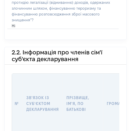
протидію легалізації (відмиванню) доходів, одержаних
злочинним шляхом, фінансуванню тероризму та
фінансуванню розповсюдження зброї масового
знищення”?
Ні
2.2. Інформація про членів сім'ї
суб'єкта декларування
ЗВ'ЯЗОК ІЗ
ПРІЗВИЩЕ,
№
СУБ'ЄКТОМ
ІМ'Я, ПО
ГРОМАДЯН
ДЕКЛАРУВАННЯ
БАТЬКОВІ