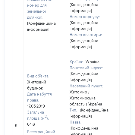
[Конфіденційна
номер для
інформація]
земельної
Номер корпусу:
ділянки):
[Конфіденційна
[Конфіденційна
інформація]
інформація]
Номер квартири:
[Конфіденційна
інформація]
Країна:
Україна
Поштовий індекс:
[Конфіденційна
Вид об'єкта:
інформація]
Житловий
Населений пункт:
будинок
Житомир /
Дата набуття
Житомирська
права:
область / Україна
17.05.2019
Тип:
[Конфіденційна
Загальна
інформація]
2
площа (м
):
Назва:
64,6
49000
5
[Конфіденційна
Реєстраційний
інформація]