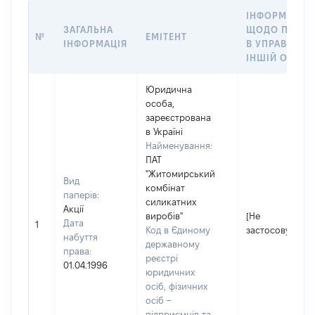
ІНФОРМАЦІЯ
ЗАГАЛЬНА
ЩОДО ПЕРЕД
№
ЕМІТЕНТ
ІНФОРМАЦІЯ
В УПРАВЛІНН
ІНШІЙ ОСОБІ
Юридична
особа,
зареєстрована
в Україні
Найменування:
ПАТ
"Житомирський
Вид
комбінат
паперів:
силикатних
Акції
виробів"
[Не
Дата
1
Код в Єдиному
застосовується
набуття
державному
права:
реєстрі
01.04.1996
юридичних
осіб, фізичних
осіб –
підприємців та