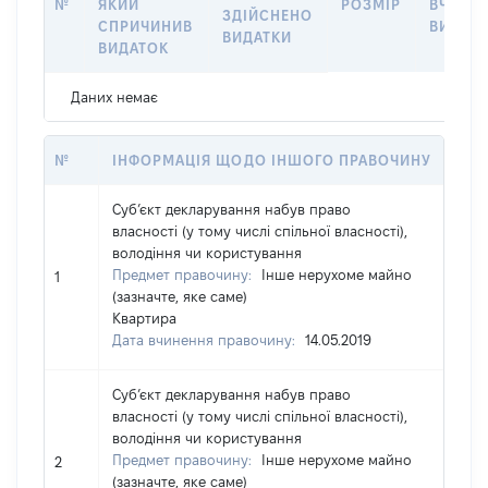
№
ЯКИЙ
РОЗМІР
ВЧИНЕ
ЗДІЙСНЕНО
СПРИЧИНИВ
ВИДАТ
ВИДАТКИ
ВИДАТОК
Даних немає
№
ІНФОРМАЦІЯ ЩОДО ІНШОГО ПРАВОЧИНУ
Суб’єкт декларування набув право
власності (у тому числі спільної власності),
володіння чи користування
Предмет правочину:
Інше нерухоме майно
1
(зазначте, яке саме)
Квартира
Дата вчинення правочину:
14.05.2019
Суб’єкт декларування набув право
власності (у тому числі спільної власності),
володіння чи користування
Предмет правочину:
Інше нерухоме майно
2
(зазначте, яке саме)