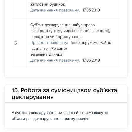
житловий будинок
Дата вчинення правочину:
17.05.2019
Суб’єкт декларування набув право
власності (у тому числі спільної власності),
володіння чи користування
Предмет правочину:
Інше нерухоме майно
3
(зазначте, яке саме)
земельна ділянка
Дата вчинення правочину:
17.05.2019
15. Робота за сумісництвом суб’єкта
декларування
У суб'єкта декларування чи членів його сім'ї відсутні
об'єкти для декларування в цьому розділі.