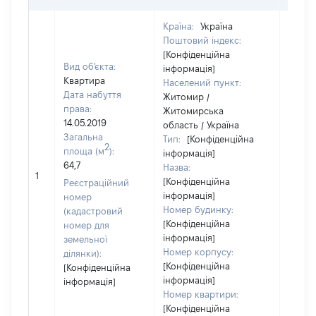
Країна:
Україна
Поштовий індекс:
[Конфіденційна
Вид об'єкта:
інформація]
Квартира
Населений пункт:
Дата набуття
Житомир /
права:
Житомирська
14.05.2019
область / Україна
Загальна
Тип:
[Конфіденційна
2
площа (м
):
інформація]
64,7
Назва:
49000
1
[Конфіденційна
Реєстраційний
інформація]
номер
Номер будинку:
(кадастровий
[Конфіденційна
номер для
інформація]
земельної
Номер корпусу:
ділянки):
[Конфіденційна
[Конфіденційна
інформація]
інформація]
Номер квартири:
[Конфіденційна