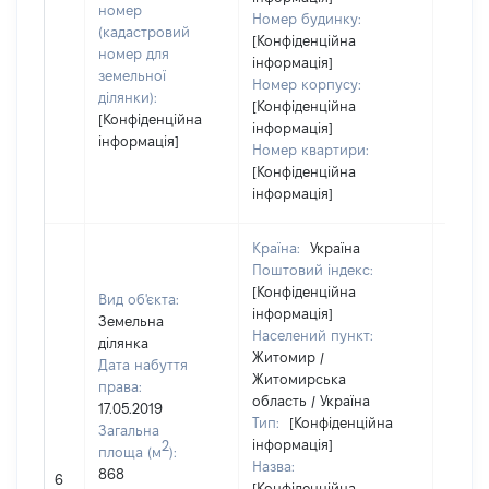
номер
Номер будинку:
(кадастровий
[Конфіденційна
номер для
інформація]
земельної
Номер корпусу:
ділянки):
[Конфіденційна
[Конфіденційна
інформація]
інформація]
Номер квартири:
[Конфіденційна
інформація]
Країна:
Україна
Поштовий індекс:
[Конфіденційна
Вид об'єкта:
інформація]
Земельна
Населений пункт:
ділянка
Житомир /
Дата набуття
Житомирська
права:
область / Україна
17.05.2019
Тип:
[Конфіденційна
Загальна
інформація]
2
площа (м
):
Назва:
868
57584
6
[Конфіденційна