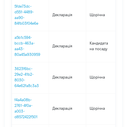
5fde73dc-
d551-4489-
Декларація
Щорічна
2
aa90-
84fb03f04e6e
a5b1c594-
bccb-463a-
Кандидата
Декларація
2
aa43-
на посаду
80a45a930959
3623f6bc-
29e2-41b2-
Декларація
Щорічна
2
8030-
64e62fa8c3a3
f4a4a08b-
2761-4f0a-
Декларація
Щорічна
2
a003-
d8572422f501