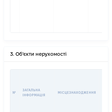
3. Об'єкти нерухомості
ВАРТ
ДАТУ
НАБУ
ЗАГАЛЬНА
ПРАВ
№
МІСЦЕЗНАХОДЖЕННЯ
ІНФОРМАЦІЯ
ЗА
ОСТ
ГРО
ОЦІ