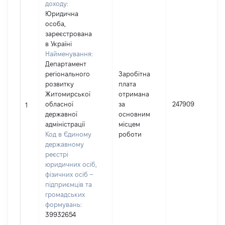
доходу:
Юридична
особа,
зареєстрована
в Україні
Найменування:
Департамент
регіонального
Заробітна
розвитку
плата
Житомирської
отримана
обласної
за
247909
1
державної
основним
адміністрації
місцем
Код в Єдиному
роботи
державному
реєстрі
юридичних осіб,
фізичних осіб –
підприємців та
громадських
формувань:
39932654