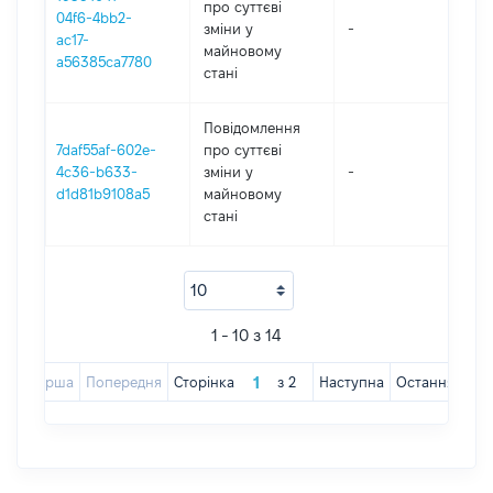
про суттєві
04f6-4bb2-
зміни y
-
2
ac17-
майновому
a56385ca7780
стані
Повідомлення
7daf55af-602e-
про суттєві
4c36-b633-
зміни y
-
2
d1d81b9108a5
майновому
стані
1 - 10 з 14
Перша
Попередня
Сторінка
з
2
Наступна
Остання