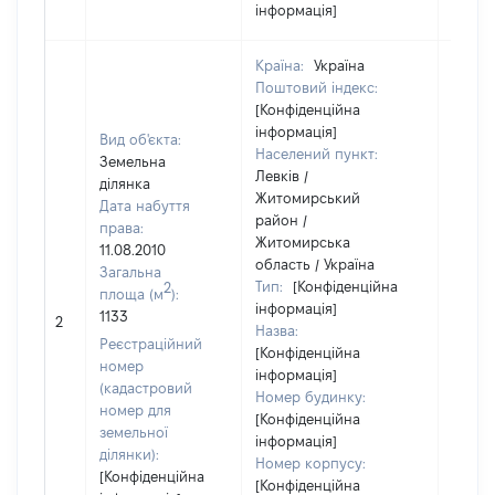
інформація]
Країна:
Україна
Поштовий індекс:
[Конфіденційна
інформація]
Вид об'єкта:
Населений пункт:
Земельна
Левків /
ділянка
Житомирський
Дата набуття
район /
права:
Житомирська
11.08.2010
область / Україна
Загальна
Тип:
[Конфіденційна
2
площа (м
):
інформація]
1133
21842
2
Назва:
Реєстраційний
[Конфіденційна
номер
інформація]
(кадастровий
Номер будинку:
номер для
[Конфіденційна
земельної
інформація]
ділянки):
Номер корпусу:
[Конфіденційна
[Конфіденційна