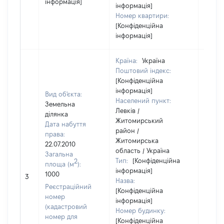
інформація]
інформація]
Номер квартири:
[Конфіденційна
інформація]
Країна:
Україна
Поштовий індекс:
[Конфіденційна
інформація]
Вид об'єкта:
Населений пункт:
Земельна
Левків /
ділянка
Житомирський
Дата набуття
район /
права:
Житомирська
22.07.2010
область / Україна
Загальна
Тип:
[Конфіденційна
2
площа (м
):
інформація]
1000
[Не ві
3
Назва:
Реєстраційний
[Конфіденційна
номер
інформація]
(кадастровий
Номер будинку:
номер для
[Конфіденційна