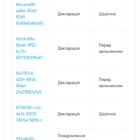
9bcada96-
aa6e-43a0-
Декларація
Щорічна
2
8341-
9045e6a6bdfb
9b1dc68a-
01
9ba6-4f52-
Перед
Декларація
-
bc7b-
звільненням
31
6073783f5b67
8e3157c4-
0
d291-481d-
Перед
Декларація
-
90ed-
звільненням
2
21a27882a7a5
6f79014f-ccfc-
4a7d-8305-
Декларація
Щорічна
2
7493ec56f8cc
Повідомлення
193e4041-