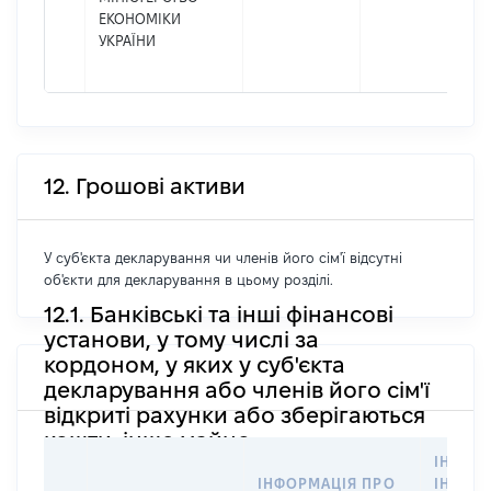
ЕКОНОМІКИ
УКРАЇНИ
12. Грошові активи
У суб'єкта декларування чи членів його сім'ї відсутні
об'єкти для декларування в цьому розділі.
12.1. Банківські та інші фінансові
установи, у тому числі за
кордоном, у яких у суб'єкта
декларування або членів його сім'ї
відкриті рахунки або зберігаються
кошти, інше майно
ІНФОР
ІНФОРМАЦІЯ ПРО
ІНШУ 