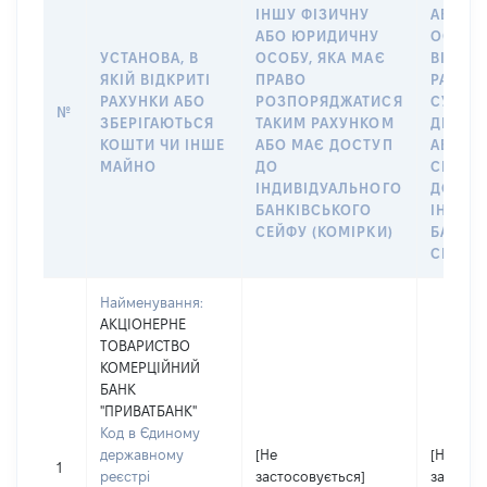
ІНШУ ФІЗИЧНУ
АБО Ю
АБО ЮРИДИЧНУ
ОСОБУ,
УСТАНОВА, В
ОСОБУ, ЯКА МАЄ
ВІДКР
ЯКІЙ ВІДКРИТІ
ПРАВО
РАХУНО
РАХУНКИ АБО
РОЗПОРЯДЖАТИСЯ
СУБ’ЄК
№
ЗБЕРІГАЮТЬСЯ
ТАКИМ РАХУНКОМ
ДЕКЛА
КОШТИ ЧИ ІНШЕ
АБО МАЄ ДОСТУП
АБО ЧЛ
МАЙНО
ДО
СІМ’Ї 
ІНДИВІДУАЛЬНОГО
ДОГОВ
БАНКІВСЬКОГО
ІНДИВ
СЕЙФУ (КОМІРКИ)
БАНКІ
СЕЙФУ 
Найменування:
АКЦІОНЕРНЕ
ТОВАРИСТВО
КОМЕРЦІЙНИЙ
БАНК
"ПРИВАТБАНК"
Код в Єдиному
державному
[Не
[Не
1
реєстрі
застосовується]
застосо