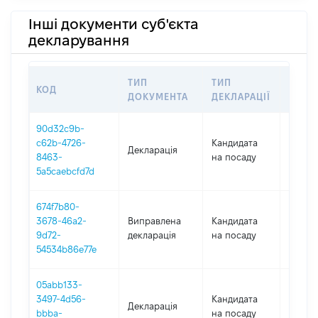
Інші документи суб'єкта
декларування
ТИП
ТИП
КОД
ПЕРІ
ДОКУМЕНТА
ДЕКЛАРАЦІЇ
90d32c9b-
c62b-4726-
Кандидата
Декларація
2025
8463-
на посаду
5a5caebcfd7d
674f7b80-
3678-46a2-
Виправлена
Кандидата
2025
9d72-
декларація
на посаду
54534b86e77e
05abb133-
3497-4d56-
Кандидата
Декларація
2025
bbba-
на посаду