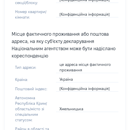
секції/блоку:
Номер квартири/
[Конфіденційна інформація]
кімнати:
Місце фактичного проживання або поштова
адреса, на яку суб’єкту декларування
Національним агентством може бути надіслано
кореспонденцію
це адреса місця фактичного
Тип адреси:
проживання
Україна
Країна:
[Конфіденційна інформація]
Поштовий індекс:
Автономна
Республіка Крим/
Хмельницька
область/місто зі
спеціальним
статусом:
Район в області та