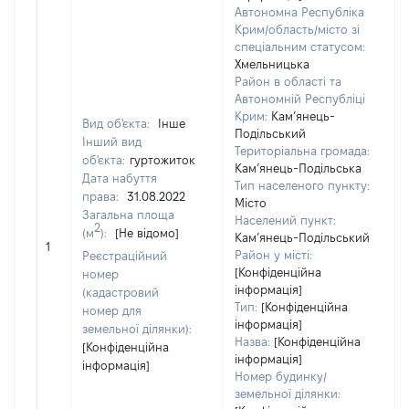
Автономна Республіка
Крим/область/місто зі
спеціальним статусом:
Хмельницька
Район в області та
Автономній Республіці
Крим:
Кам’янець-
Вид об'єкта:
Інше
Подільський
Інший вид
Територіальна громада:
об'єкта:
гуртожиток
Кам’янець-Подільська
Дата набуття
Тип населеного пункту:
права:
31.08.2022
Місто
Загальна площа
Населений пункт:
2
(м
):
[Не відомо]
[
Кам’янець-Подільський
1
з
Район у місті:
Реєстраційний
[Конфіденційна
номер
інформація]
(кадастровий
Тип:
[Конфіденційна
номер для
інформація]
земельної ділянки):
Назва:
[Конфіденційна
[Конфіденційна
інформація]
інформація]
Номер будинку/
земельної ділянки: