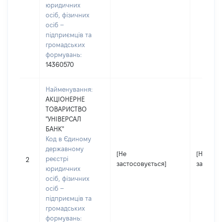
юридичних
осіб, фізичних
осіб –
підприємців та
громадських
формувань:
14360570
Найменування:
АКЦІОНЕРНЕ
ТОВАРИСТВО
"УНІВЕРСАЛ
БАНК"
Код в Єдиному
державному
[Не
[Не
реєстрі
2
застосовується]
застосо
юридичних
осіб, фізичних
осіб –
підприємців та
громадських
формувань: