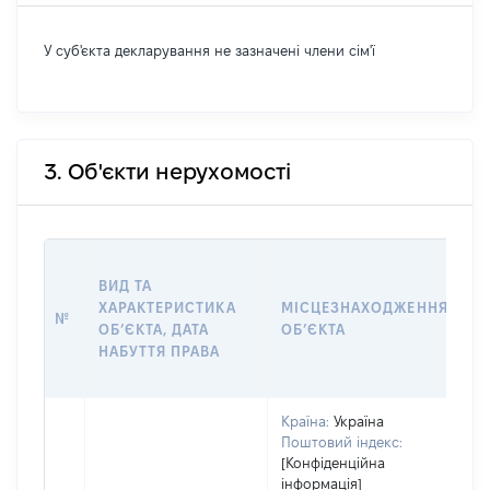
У суб'єкта декларування не зазначені члени сім'ї
3. Об'єкти нерухомості
В
ВИД ТА
Д
ХАРАКТЕРИСТИКА
МІСЦЕЗНАХОДЖЕННЯ
П
№
ОБʼЄКТА, ДАТА
ОБʼЄКТА
О
НАБУТТЯ ПРАВА
Г
О
Країна:
Україна
Поштовий індекс:
[Конфіденційна
інформація]