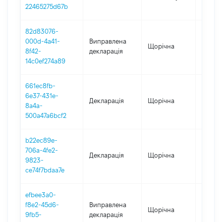
22465275d67b
82d83076-
000d-4a41-
Виправлена
Щорічна
2024
8f42-
декларація
14c0ef274a89
661ec8fb-
6e37-431e-
Декларація
Щорічна
2024
8a4a-
500a47a6bcf2
b22ec89e-
706a-4fe2-
Декларація
Щорічна
2023
9823-
ce74f7bdaa7e
efbee3a0-
f8e2-45d6-
Виправлена
Щорічна
2022
9fb5-
декларація