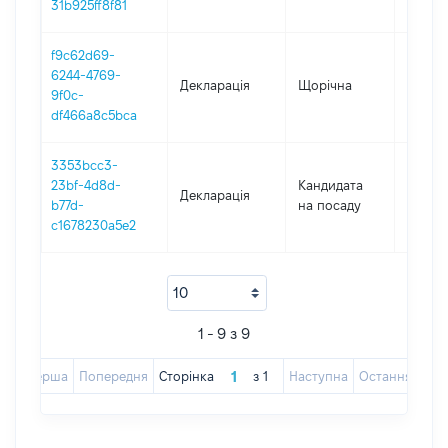
31b925ff8f81
f9c62d69-
6244-4769-
Декларація
Щорічна
2022
9f0c-
df466a8c5bca
3353bcc3-
23bf-4d8d-
Кандидата
Декларація
2021
b77d-
на посаду
c1678230a5e2
1 - 9 з 9
Перша
Попередня
Сторінка
з
1
Наступна
Остання