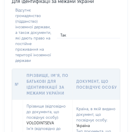
Для ідентифікації за межами України
Відсутнє
громадянство
(підданство)
іноземної держави,
а також документи,
Так
які дають право на
постійне
проживання на
території іноземної
держави
ПРІЗВИЩЕ, ІМ’Я, ПО
БАТЬКОВІ ДЛЯ
ДОКУМЕНТ, ЩО
№
ІДЕНТИФІКАЦІЇ ЗА
ПОСВІДЧУЄ ОСОБУ
МЕЖАМИ УКРАЇНИ
Прізвище (відповідно
Країна, в якій видано
до документа, що
документ, що
посвідчує особу):
посвідчує особу:
VOLODINTSEVA
Україна
Ім’я (відповідно до
Тип документа, що