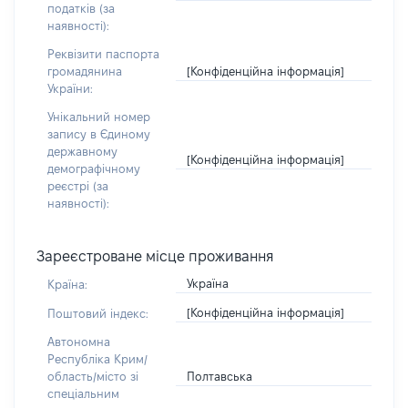
податків (за
наявності):
Реквізити паспорта
[Конфіденційна інформація]
громадянина
України:
Унікальний номер
запису в Єдиному
державному
[Конфіденційна інформація]
демографічному
реєстрі (за
наявності):
Зареєстроване місце проживання
Україна
Країна:
[Конфіденційна інформація]
Поштовий індекс:
Автономна
Республіка Крим/
Полтавська
область/місто зі
спеціальним