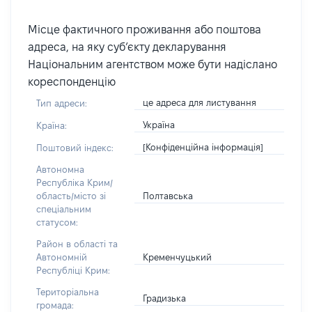
Місце фактичного проживання або поштова
адреса, на яку суб’єкту декларування
Національним агентством може бути надіслано
кореспонденцію
це адреса для листування
Тип адреси:
Україна
Країна:
[Конфіденційна інформація]
Поштовий індекс:
Автономна
Республіка Крим/
Полтавська
область/місто зі
спеціальним
статусом:
Район в області та
Кременчуцький
Автономній
Республіці Крим:
Територіальна
Градизька
громада: