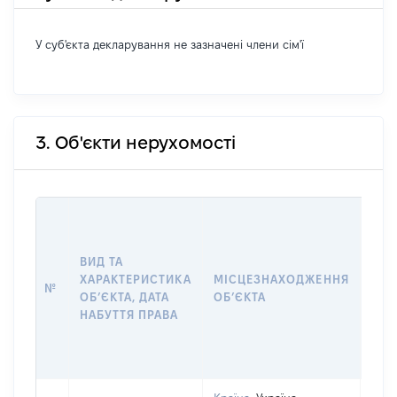
У суб'єкта декларування не зазначені члени сім'ї
3. Об'єкти нерухомості
ВАР
ДАТ
НАБ
ВИД ТА
ПРА
ХАРАКТЕРИСТИКА
МІСЦЕЗНАХОДЖЕННЯ
№
ЗА
ОБʼЄКТА, ДАТА
ОБʼЄКТА
ОС
НАБУТТЯ ПРАВА
ГР
ОЦІ
ГРН