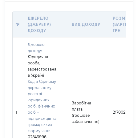
ДЖЕРЕЛО
РОЗМІР
№
(ДЖЕРЕЛА)
ВИД ДОХОДУ
(ВАРТІСТЬ),
ДОХОДУ
ГРН
Джерело
доходу:
Юридична
особа,
зареєстрована
в Україні
Код в Єдиному
державному
реєстрі
юридичних
Заробітна
осіб, фізичних
плата
осіб –
217002
1
(грошове
підприємців та
забезпечення)
громадських
формувань:
02546996