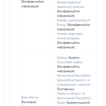
[Конфіденційна
Номер будинку/
інформація]
земельної ділянки:
[Конфіденційна
інформація]
Номер корпусу/секції/
блоку:
[Конфіденційна
інформація]
Номер квартири/
кімнати/гаражу:
[Конфіденційна
інформація]
Країна:
Україна
Поштовий індекс:
[Конфіденційна
інформація]
Автономна Республіка
Крим/область/місто зі
спеціальним статусом:
Полтавська
Район в області та
Вид об'єкта:
Автономній Республіці
Житловий
Крим:
Кременчуцький