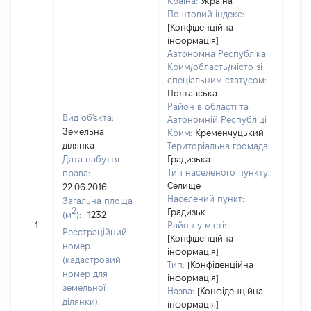
Країна:
Україна
Поштовий індекс:
[Конфіденційна
інформація]
Автономна Республіка
Крим/область/місто зі
спеціальним статусом:
Полтавська
Район в області та
Вид об'єкта:
Автономній Республіці
Земельна
Крим:
Кременчуцький
ділянка
Територіальна громада:
Дата набуття
Градизька
Тип населеного пункту:
права:
1509
Селище
22.06.2016
Тип
Населений пункт:
Загальна площа
варт
2
Градизьк
(м
):
1232
обʼє
1
Район у місті:
варт
Реєстраційний
[Конфіденційна
дату
номер
інформація]
набу
(кадастровий
Тип:
[Конфіденційна
пра
номер для
інформація]
земельної
Назва:
[Конфіденційна
ділянки):
інформація]