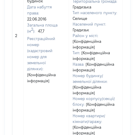
будинок
Територіальна громада:
Дата набуття
Градизька
Тип населеного пункту:
права:
1562
Селище
22.06.2016
Тип
Населений пункт:
Загальна площа
варт
2
Градизьк
(м
):
47,7
обʼє
2
Район у місті:
варт
Реєстраційний
[Конфіденційна
дату
номер
інформація]
набу
(кадастровий
Тип:
[Конфіденційна
пра
номер для
інформація]
земельної
Назва:
[Конфіденційна
ділянки):
інформація]
[Конфіденційна
Номер будинку/
інформація]
земельної ділянки:
[Конфіденційна
інформація]
Номер корпусу/секції/
блоку:
[Конфіденційна
інформація]
Номер квартири/
кімнати/гаражу:
[Конфіденційна
інформація]