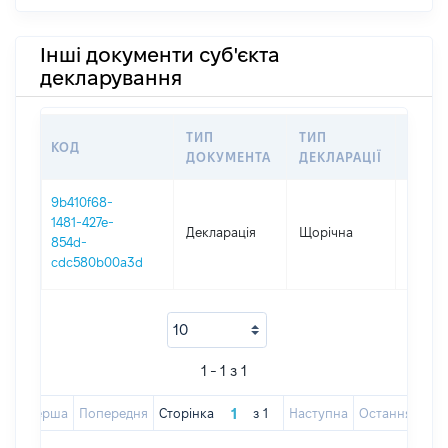
Інші документи суб'єкта
декларування
ТИП
ТИП
КОД
ПЕРІ
ДОКУМЕНТА
ДЕКЛАРАЦІЇ
9b410f68-
1481-427e-
Декларація
Щорічна
2025
854d-
cdc580b00a3d
1 - 1 з 1
Перша
Попередня
Сторінка
з
1
Наступна
Остання