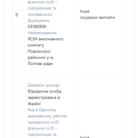
фізичних осіб –
підприємців та
Інше
громадських
333
5
соціальні виплати
формувань:
03195300
Найменування:
УСЗН виконавчого
комітету
Подільської
районної у м.
Полтаві ради
Джерело доходу:
Юридична особа,
зареєстрована в
Україні
Код в Єдиному
державному реєстрі
юридичних осіб,
фізичних осіб –
підприємців та
Інше