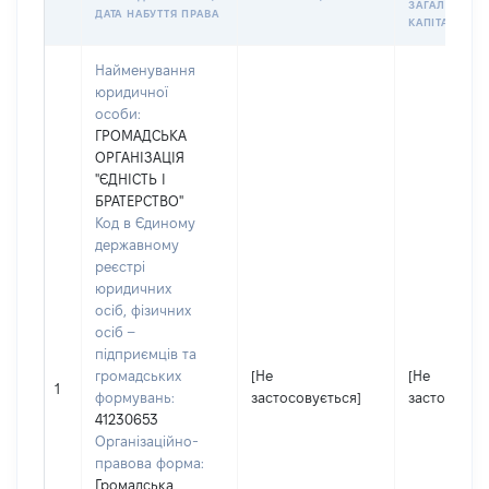
ЗАГАЛЬНОГО
ДАТА НАБУТТЯ ПРАВА
КАПІТАЛУ)
Найменування
юридичної
особи:
ГРОМАДСЬКА
ОРГАНІЗАЦІЯ
"ЄДНІСТЬ І
БРАТЕРСТВО"
Код в Єдиному
державному
реєстрі
юридичних
осіб, фізичних
осіб –
підприємців та
громадських
[Не
[Не
1
формувань:
застосовується]
застосовує
41230653
Організаційно-
правова форма:
Громадська