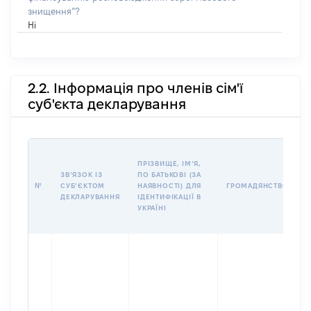
знищення”?
Ні
2.2. Інформація про членів сім'ї
суб'єкта декларування
П
ПРІЗВИЩЕ, ІМʼЯ,
Б
ЗВʼЯЗОК ІЗ
ПО БАТЬКОВІ (ЗА
І
№
СУБʼЄКТОМ
НАЯВНОСТІ) ДЛЯ
ГРОМАДЯНСТВО
М
ДЕКЛАРУВАННЯ
ІДЕНТИФІКАЦІЇ В
УКРАЇНІ