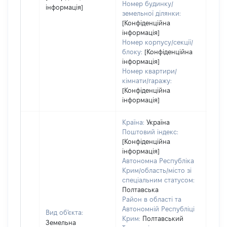
Номер будинку/
інформація]
земельної ділянки:
[Конфіденційна
інформація]
Номер корпусу/секції/
блоку:
[Конфіденційна
інформація]
Номер квартири/
кімнати/гаражу:
[Конфіденційна
інформація]
Країна:
Україна
Поштовий індекс:
[Конфіденційна
інформація]
Автономна Республіка
Крим/область/місто зі
спеціальним статусом:
Полтавська
Район в області та
Автономній Республіці
Вид об'єкта:
Крим:
Полтавський
Земельна