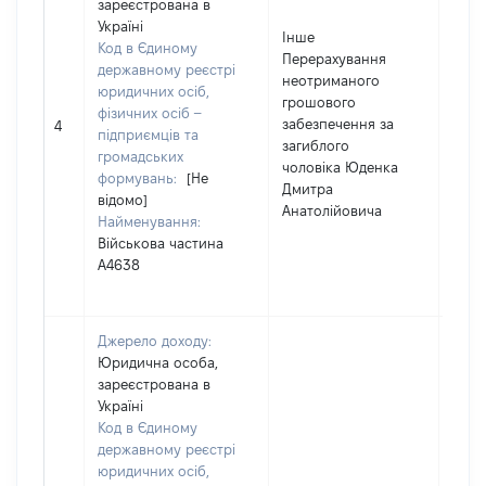
зареєстрована в
Україні
Інше
Код в Єдиному
Перерахування
державному реєстрі
неотриманого
юридичних осіб,
грошового
фізичних осіб –
забезпечення за
2816
4
підприємців та
загиблого
громадських
чоловіка Юденка
формувань:
[Не
Дмитра
відомо]
Анатолійовича
Найменування:
Військова частина
А4638
Джерело доходу:
Юридична особа,
зареєстрована в
Україні
Код в Єдиному
державному реєстрі
юридичних осіб,