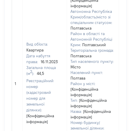
[Конфіденційна
інформація]
Автономна Республіка
Крим/область/місто зі
спеціальним статусом:
Полтавська
Район в області та
Автономній Республіці
Вид об'єкта:
Крим:
Полтавський
Квартира
Територіальна громада:
Дата набуття
Полтавська
Тип населеного пункту:
права:
16.11.2023
Місто
Загальна площа
2
Населений пункт:
(м
):
44,5
Полтава
[Не
Реєстраційний
1
Район у місті:
заст
номер
[Конфіденційна
(кадастровий
інформація]
номер для
Тип:
[Конфіденційна
земельної
інформація]
ділянки):
Назва:
[Конфіденційна
[Конфіденційна
інформація]
інформація]
Номер будинку/
земельної ділянки: