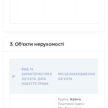
3. Об'єкти нерухомості
ВАР
ВИД ТА
ДАТ
ХАРАКТЕРИСТИКА
МІСЦЕЗНАХОДЖЕННЯ
ПРА
№
ОБʼЄКТА, ДАТА
ОБʼЄКТА
ОС
НАБУТТЯ ПРАВА
ГР
ОЦІ
Країна:
Україна
Поштовий індекс: