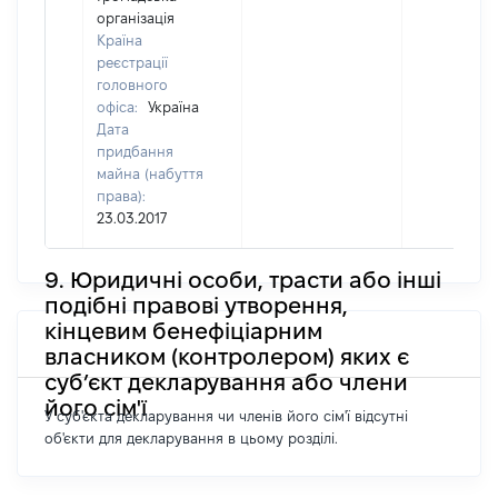
організація
Країна
реєстрації
головного
офіса:
Україна
Дата
придбання
майна (набуття
права):
23.03.2017
9. Юридичні особи, трасти або інші
подібні правові утворення,
кінцевим бенефіціарним
власником (контролером) яких є
суб’єкт декларування або члени
його сім'ї
У суб'єкта декларування чи членів його сім'ї відсутні
об'єкти для декларування в цьому розділі.