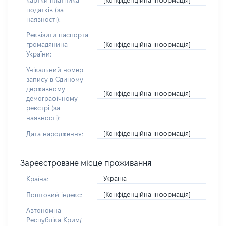
картки платника
податків (за
наявності):
Реквізити паспорта
[Конфіденційна інформація]
громадянина
України:
Унікальний номер
запису в Єдиному
державному
[Конфіденційна інформація]
демографічному
реєстрі (за
наявності):
[Конфіденційна інформація]
Дата народження:
Зареєстроване місце проживання
Україна
Країна:
[Конфіденційна інформація]
Поштовий індекс:
Автономна
Республіка Крим/