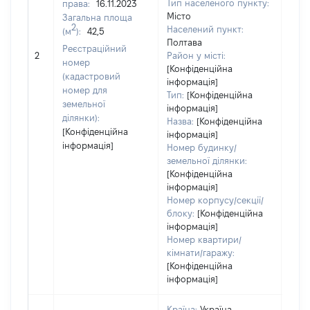
Тип населеного пункту:
права:
16.11.2023
Місто
Загальна площа
2
Населений пункт:
(м
):
42,5
Полтава
[Не
Реєстраційний
2
Район у місті:
заст
номер
[Конфіденційна
(кадастровий
інформація]
номер для
Тип:
[Конфіденційна
земельної
інформація]
ділянки):
Назва:
[Конфіденційна
[Конфіденційна
інформація]
інформація]
Номер будинку/
земельної ділянки:
[Конфіденційна
інформація]
Номер корпусу/секції/
блоку:
[Конфіденційна
інформація]
Номер квартири/
кімнати/гаражу:
[Конфіденційна
інформація]
Країна:
Україна