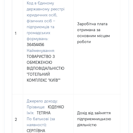
Код в Єдиному
державному реєстрі
юридичних осіб,
фізичних осіб –
Заробітна плата
підприємців та
отримана за
громадських
5877
1
основним місцем
формувань:
роботи
36454456
Найменування:
ТОВАРИСТВО З
ОБМЕЖЕНОЮ
ВІДПОВІДАЛЬНІСТЮ
"ГОТЕЛЬНИЙ
КОМПЛЕКС "КИЇВ""
Джерело доходу:
Прізвище:
ЮДЕНКО
Ім'я:
ТЕТЯНА
Дохід від зайняття
По батькові (за
підприємницькою
1224
2
наявності):
діяльністю
СЕРГІЇВНА