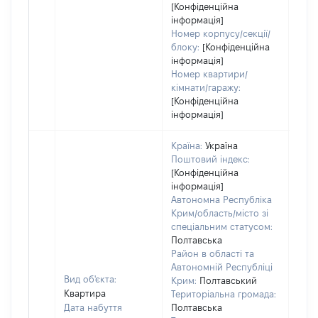
[Конфіденційна
інформація]
Номер корпусу/секції/
блоку:
[Конфіденційна
інформація]
Номер квартири/
кімнати/гаражу:
[Конфіденційна
інформація]
Країна:
Україна
Поштовий індекс:
[Конфіденційна
інформація]
Автономна Республіка
Крим/область/місто зі
спеціальним статусом:
Полтавська
Район в області та
Автономній Республіці
Вид об'єкта:
Крим:
Полтавський
Квартира
Територіальна громада:
Дата набуття
Полтавська