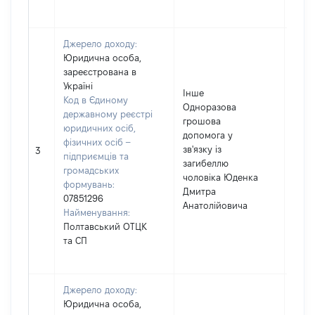
Джерело доходу:
Юридична особа,
зареєстрована в
Україні
Інше
Код в Єдиному
Одноразова
державному реєстрі
грошова
юридичних осіб,
допомога у
фізичних осіб –
зв'язку із
200
3
підприємців та
загибеллю
громадських
чоловіка Юденка
формувань:
Дмитра
07851296
Анатолійовича
Найменування:
Полтавський ОТЦК
та СП
Джерело доходу:
Юридична особа,