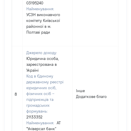
03195240
Найменування:
УСЗН виконавчого
комітету Київської
районної в м.
Полтаві ради
Джерело доходу:
Юридична особа,
зареєстрована в
Україні
Код в Єдиному
державному реєстрі
юридичних осіб,
Інше
фізичних осіб –
230
8
Додаткове благо
підприємців та
громадських
формувань:
21133352
Найменування:
АТ
"Універсал банк"