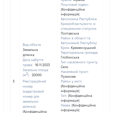
Поштовий індекс:
[Конфіденційна
інформація]
Автономна Республіка
Крим/область/місто зі
спеціальним статусом:
Полтавська
Район в області та
Автономній Республіці
Вид об'єкта:
Крим:
Кременчуцький
Земельна
Територіальна громада:
ділянка
Глобинська
Дата набуття
Тип населеного пункту:
права:
16.11.2023
Село
Загальна площа
Населений пункт:
2
(м
):
20000
Пузикове
[Не
3
Реєстраційний
Район у місті:
заст
[Конфіденційна
номер
інформація]
(кадастровий
Тип:
[Конфіденційна
номер для
інформація]
земельної
Назва:
[Конфіденційна
ділянки):
інформація]
[Конфіденційна