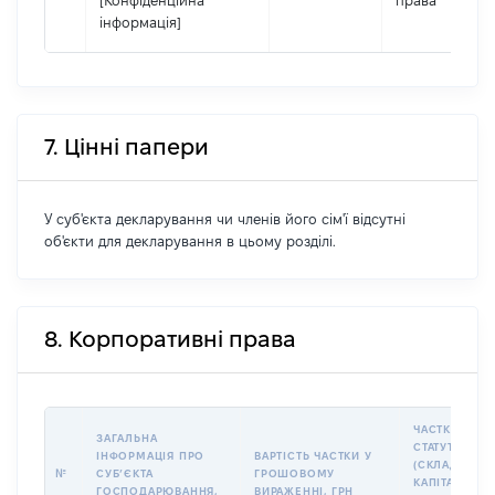
[Конфіденційна
права
інформація]
7. Цінні папери
У суб'єкта декларування чи членів його сім'ї відсутні
об'єкти для декларування в цьому розділі.
8. Корпоративні права
ЧАСТКА У
ЗАГАЛЬНА
СТАТУТНОМУ
ІНФОРМАЦІЯ ПРО
ВАРТІСТЬ ЧАСТКИ У
(СКЛАДЕНОМ
№
СУБʼЄКТА
ГРОШОВОМУ
КАПІТАЛІ (% 
ГОСПОДАРЮВАННЯ,
ВИРАЖЕННІ, ГРН