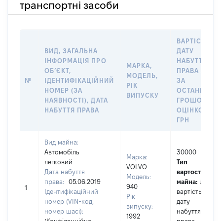
транспортні засоби
ВАРТІСТЬ Н
ВИД, ЗАГАЛЬНА
ДАТУ
ІНФОРМАЦІЯ ПРО
НАБУТТЯ
МАРКА,
ОБʼЄКТ,
ПРАВА АБО
МОДЕЛЬ,
№
ІДЕНТИФІКАЦІЙНИЙ
ЗА
РІК
НОМЕР (ЗА
ОСТАННЬО
ВИПУСКУ
НАЯВНОСТІ), ДАТА
ГРОШОВОЮ
НАБУТТЯ ПРАВА
ОЦІНКОЮ,
ГРН
Вид майна:
Автомобіль
30000
Марка:
легковий
Тип
VOLVO
Дата набуття
вартості
Модель:
права:
05.06.2019
майна:
це
940
1
Ідентифікаційний
вартість на
Рік
номер (VIN-код,
дату
випуску:
номер шасі):
набуття
1992