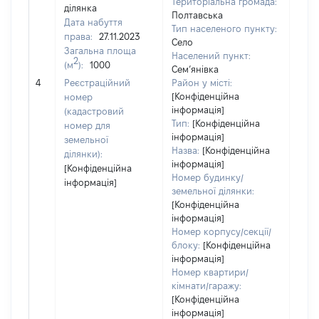
Територіальна громада:
ділянка
Полтавська
Дата набуття
Тип населеного пункту:
права:
27.11.2023
Село
Загальна площа
Населений пункт:
2
(м
):
1000
Сем’янівка
[Не
4
Реєстраційний
Район у місті:
заст
[Конфіденційна
номер
інформація]
(кадастровий
Тип:
[Конфіденційна
номер для
інформація]
земельної
Назва:
[Конфіденційна
ділянки):
інформація]
[Конфіденційна
Номер будинку/
інформація]
земельної ділянки:
[Конфіденційна
інформація]
Номер корпусу/секції/
блоку:
[Конфіденційна
інформація]
Номер квартири/
кімнати/гаражу:
[Конфіденційна
інформація]