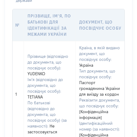
держави
ПРІЗВИЩЕ, ІМ’Я, ПО
БАТЬКОВІ ДЛЯ
ДОКУМЕНТ, ЩО
№
ІДЕНТИФІКАЦІЇ ЗА
ПОСВІДЧУЄ ОСОБУ
МЕЖАМИ УКРАЇНИ
Країна, в якій видано
документ, що
Прізвище (відповідно
посвідчує особу:
до документа, що
Україна
посвідчує особу):
Тип документа, що
YUDENKO
посвідчує особу:
Ім’я (відповідно до
Паспорт
документа, що
громадянина України
посвідчує особу):
1
для виїзду за кордон
TETIANA
Реквізити документа,
По батькові
що посвідчує особу:
(відповідно до
[Конфіденційна
документа, що
інформація]
посвідчує особу) (за
Ідентифікаційний
наявності):
Не
номер (за наявності):
застосовується
[Конфіденційна