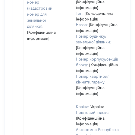
ва
[Конфіденційна
номер
інформація]
на
(кадастровий
Тип:
[Конфіденційна
номер для
інформація]
земельної
Назва:
[Конфіденційна
ділянки):
інформація]
[Конфіденційна
Номер будинку/
інформація]
земельної ділянки:
[Конфіденційна
інформація]
Номер корпусу/секції/
блоку:
[Конфіденційна
інформація]
Номер квартири/
кімнати/гаражу:
[Конфіденційна
інформація]
Країна:
Україна
Поштовий індекс:
[Конфіденційна
інформація]
Автономна Республіка