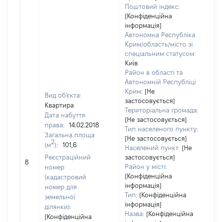
Поштовий індекс:
[Конфіденційна
інформація]
Автономна Республіка
Крим/область/місто зі
спеціальним статусом:
Київ
Район в області та
Автономній Республіці
Крим:
[Не
Вид об'єкта:
застосовується]
Квартира
Територіальна громада:
Дата набуття
[Не застосовується]
права:
14.02.2018
Тип населеного пункту:
Загальна площа
[Не застосовується]
22
2
(м
):
101,6
Населений пункт:
[Не
Ти
Реєстраційний
застосовується]
обʼ
8
Район у місті:
номер
ва
[Конфіденційна
(кадастровий
на
інформація]
номер для
Тип:
[Конфіденційна
земельної
інформація]
ділянки):
Назва:
[Конфіденційна
[Конфіденційна