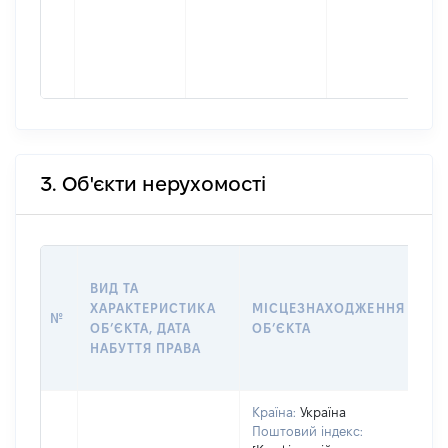
3. Об'єкти нерухомості
ВА
ВИД ТА
ДА
ХАРАКТЕРИСТИКА
МІСЦЕЗНАХОДЖЕННЯ
ПР
№
ОБʼЄКТА, ДАТА
ОБʼЄКТА
О
НАБУТТЯ ПРАВА
Г
ОЦ
Країна:
Україна
Поштовий індекс: