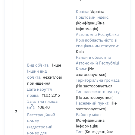
Країна:
Україна
Поштовий індекс:
[Конфіденційна
інформація]
Автономна Республіка
Крим/область/місто зі
спеціальним статусом:
Київ
Район в області та
Автономній Республіці
Вид об'єкта:
Інше
Крим:
[Не
Інший вид
застосовується]
об'єкта:
нежитлові
Територіальна громада:
приміщення
[Не застосовується]
Дата набуття
Тип населеного пункту:
12
права:
11.03.2015
[Не застосовується]
Ти
Загальна площа
Населений пункт:
[Не
обʼ
2
(м
):
106,40
застосовується]
ва
3
Район у місті:
Реєстраційний
ос
[Конфіденційна
номер
гр
інформація]
(кадастровий
оц
Тип:
[Конфіденційна
номер для