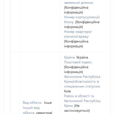
земельної ділянки:
[Конфіденційна
інформація]
Номер корпусу/секції/
блоку:
[Конфіденційна
інформація]
Номер квартири/
кімнати/гаражу:
[Конфіденційна
інформація]
Країна:
Україна
Поштовий індекс:
[Конфіденційна
інформація]
Автономна Республіка
Крим/область/місто зі
спеціальним статусом:
Київ
Район в області та
Автономній Республіці
Вид об'єкта:
Інше
Крим:
[Не
Інший вид
застосовується]
об'єкта:
нежитлові