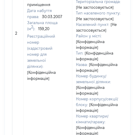
Територіальна громада:
приміщення
[Не застосовується]
Дата набуття
Тип населеного пункту:
права:
30.03.2007
[Не застосовується]
43
Загальна площа
Населений пункт:
[Не
Ти
2
(м
):
159,20
застосовується]
обʼ
2
Район у місті:
Реєстраційний
ва
[Конфіденційна
номер
на
інформація]
(кадастровий
Тип:
[Конфіденційна
номер для
інформація]
земельної
Назва:
[Конфіденційна
ділянки):
інформація]
[Конфіденційна
Номер будинку/
інформація]
земельної ділянки:
[Конфіденційна
інформація]
Номер корпусу/секції/
блоку:
[Конфіденційна
інформація]
Номер квартири/
кімнати/гаражу:
[Конфіденційна
інформація]