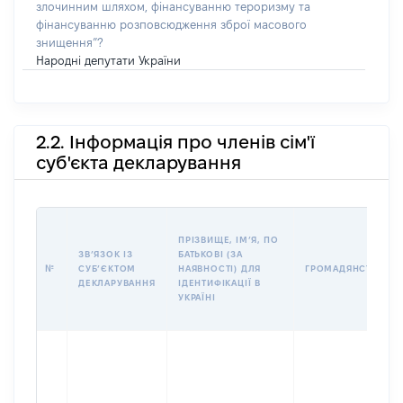
злочинним шляхом, фінансуванню тероризму та
фінансуванню розповсюдження зброї масового
знищення”?
Народні депутати України
2.2. Інформація про членів сім'ї
суб'єкта декларування
ПРІЗВИЩЕ, ІМʼЯ, ПО
ЗВʼЯЗОК ІЗ
БАТЬКОВІ (ЗА
№
СУБʼЄКТОМ
НАЯВНОСТІ) ДЛЯ
ГРОМАДЯНСТВО
ДЕКЛАРУВАННЯ
ІДЕНТИФІКАЦІЇ В
УКРАЇНІ