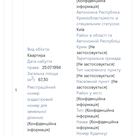
[Конфіденційна
інформація]
Автономна Республіка
Крим/область/місто зі
спеціальним статусом:
Київ
Район в області та
Автономній Республіці
Крим:
[Не
Вид об'єкта:
застосовується]
Квартира
Територіальна громада:
Дата набуття
[Не застосовується]
права:
25.07.1994
Тип населеного пункту:
Загальна площа
[Не застосовується]
2
(м
):
67,30
Населений пункт:
[Не
[Н
Реєстраційний
застосовується]
1
за
Район у місті:
номер
[Конфіденційна
(кадастровий
інформація]
номер для
Тип:
[Конфіденційна
земельної
інформація]
ділянки):
Назва:
[Конфіденційна
[Конфіденційна
інформація]
інформація]
Номер будинку/