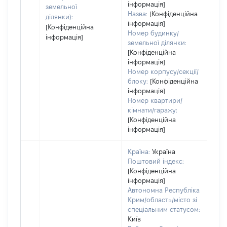
інформація]
земельної
Назва:
[Конфіденційна
ділянки):
інформація]
[Конфіденційна
Номер будинку/
інформація]
земельної ділянки:
[Конфіденційна
інформація]
Номер корпусу/секції/
блоку:
[Конфіденційна
інформація]
Номер квартири/
кімнати/гаражу:
[Конфіденційна
інформація]
Країна:
Україна
Поштовий індекс:
[Конфіденційна
інформація]
Автономна Республіка
Крим/область/місто зі
спеціальним статусом:
Київ