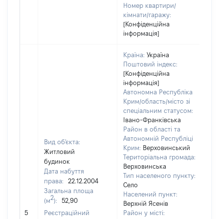
Номер квартири/
кімнати/гаражу:
[Конфіденційна
інформація]
Країна:
Україна
Поштовий індекс:
[Конфіденційна
інформація]
Автономна Республіка
Крим/область/місто зі
спеціальним статусом:
Івано-Франківська
Район в області та
Автономній Республіці
Вид об'єкта:
Крим:
Верховинський
Житловий
Територіальна громада:
будинок
Верховинська
Дата набуття
Тип населеного пункту:
права:
22.12.2004
Село
Загальна площа
58
Населений пункт:
2
(м
):
52,90
Ти
Верхній Ясенів
обʼ
5
Реєстраційний
Район у місті: