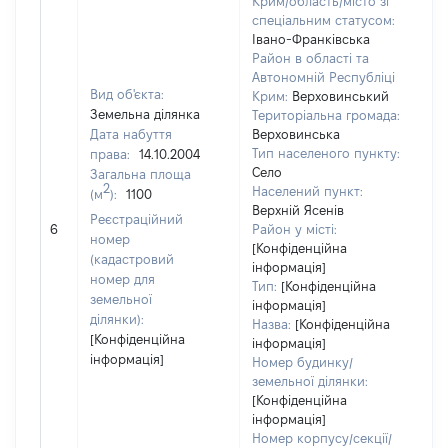
Крим/область/місто зі
спеціальним статусом:
Івано-Франківська
Район в області та
Автономній Республіці
Вид об'єкта:
Крим:
Верховинський
Земельна ділянка
Територіальна громада:
Дата набуття
Верховинська
Тип населеного пункту:
права:
14.10.2004
Село
Загальна площа
52
2
Населений пункт:
(м
):
1100
Ти
Верхній Ясенів
Реєстраційний
обʼ
6
Район у місті:
номер
ва
[Конфіденційна
(кадастровий
інформація]
на
номер для
Тип:
[Конфіденційна
земельної
інформація]
ділянки):
Назва:
[Конфіденційна
[Конфіденційна
інформація]
інформація]
Номер будинку/
земельної ділянки:
[Конфіденційна
інформація]
Номер корпусу/секції/