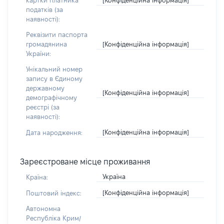
картки платника
податків (за
наявності):
Реквізити паспорта
[Конфіденційна інформація]
громадянина
України:
Унікальний номер
запису в Єдиному
державному
[Конфіденційна інформація]
демографічному
реєстрі (за
наявності):
[Конфіденційна інформація]
Дата народження:
Зареєстроване місце проживання
Україна
Країна:
[Конфіденційна інформація]
Поштовий індекс:
Автономна
Республіка Крим/