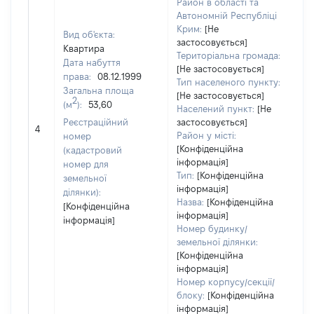
Район в області та
Автономній Республіці
Крим:
[Не
Вид об'єкта:
застосовується]
Квартира
Територіальна громада:
Дата набуття
[Не застосовується]
права:
08.12.1999
Тип населеного пункту:
Загальна площа
[Не застосовується]
75
2
(м
):
53,60
Населений пункт:
[Не
Ти
Реєстраційний
застосовується]
обʼ
4
Район у місті:
номер
ва
[Конфіденційна
(кадастровий
на
інформація]
номер для
Тип:
[Конфіденційна
земельної
інформація]
ділянки):
Назва:
[Конфіденційна
[Конфіденційна
інформація]
інформація]
Номер будинку/
земельної ділянки:
[Конфіденційна
інформація]
Номер корпусу/секції/
блоку:
[Конфіденційна
інформація]