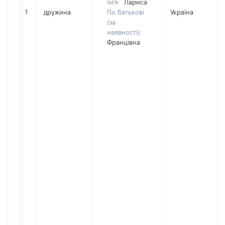
Ім'я:
Лариса
1
дружина
По батькові
Україна
(за
наявності):
Францівна