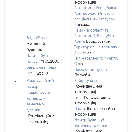
інформація]
Автономна Республіка
Крим/область/місто зі
спеціальним статусом:
Київська
Район в області та
Автономній Республіці
Вид об'єкта:
Крим:
Броварський
Житловий
Територіальна громада:
будинок
Зазимська
Дата набуття
Тип населеного пункту:
права:
11.05.2000
Село
Загальна площа
45
Населений пункт:
2
(м
):
255,10
Ти
Погреби
обʼ
7
Реєстраційний
Район у місті:
ва
[Конфіденційна
номер
інформація]
на
(кадастровий
Тип:
[Конфіденційна
номер для
інформація]
земельної
Назва:
[Конфіденційна
ділянки):
інформація]
[Конфіденційна
Номер будинку/
інформація]
земельної ділянки:
[Конфіденційна