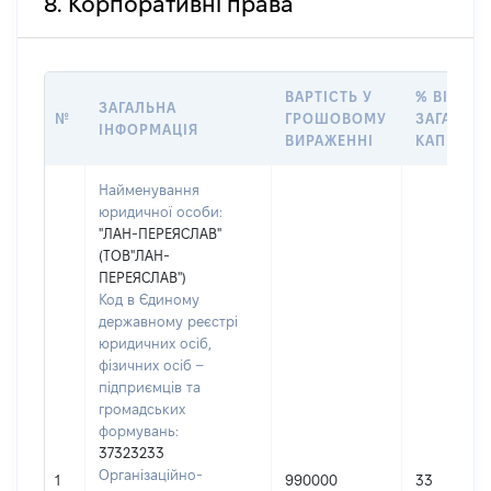
8. Корпоративні права
ВАРТІСТЬ У
% ВІД
ЗАГАЛЬНА
№
ГРОШОВОМУ
ЗАГАЛЬН
ІНФОРМАЦІЯ
ВИРАЖЕННІ
КАПІТАЛУ
Найменування
юридичної особи:
"ЛАН-ПЕРЕЯСЛАВ"
(ТОВ"ЛАН-
ПЕРЕЯСЛАВ")
Код в Єдиному
державному реєстрі
юридичних осіб,
фізичних осіб –
підприємців та
громадських
формувань:
37323233
Організаційно-
1
990000
33