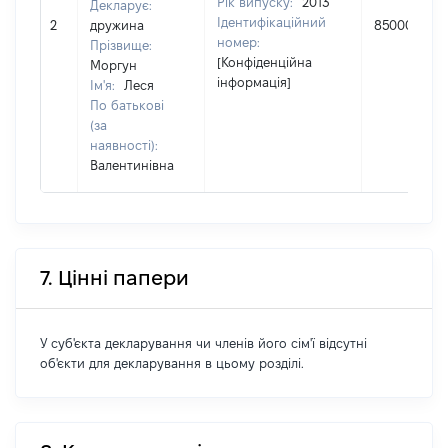
Рік випуску:
2013
Декларує:
Ідентифікаційний
2
дружина
850000
номер:
Прізвище:
[Конфіденційна
Моргун
інформація]
Ім'я:
Леся
По батькові
(за
наявності):
Валентинівна
7. Цінні папери
У суб'єкта декларування чи членів його сім'ї відсутні
об'єкти для декларування в цьому розділі.