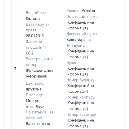
Країна:
Україна
Вид об'єкта:
Поштовий індекс:
Кімната
[Конфіденційна
Дата набуття
інформація]
права:
Населений пункт:
26.01.2015
Київ / Україна
Загальна
Тип вулиці:
2
площа (м
):
[Конфіденційна
68,2
інформація]
Реєстраційний
Вулиця:
номер:
[Конфіденційна
7
30172
[Конфіденційна
інформація]
інформація]
Номер будинку:
Декларує:
[Конфіденційна
дружина
інформація]
Прізвище:
Номер корпусу:
Моргун
[Конфіденційна
Ім'я:
Леся
інформація]
По батькові (за
Номер квартири:
наявності):
[Конфіденційна
Валентинівна
інформація]