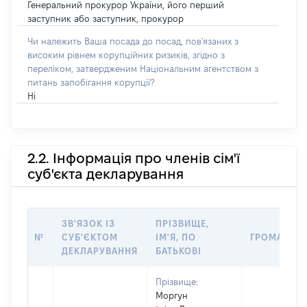
Генеральний прокурор України, його перший
заступник або заступник, прокурор
Чи належить Ваша посада до посад, пов'язаних з
високим рівнем корупційних ризиків, згідно з
переліком, затвердженим Національним агентством з
питань запобігання корупції?
Ні
2.2. Інформація про членів сім'ї
суб'єкта декларування
ЗВ'ЯЗОК ІЗ
ПРІЗВИЩЕ,
№
СУБ'ЄКТОМ
ІМ'Я, ПО
ГРОМАДЯН
ДЕКЛАРУВАННЯ
БАТЬКОВІ
Прізвище:
Моргун