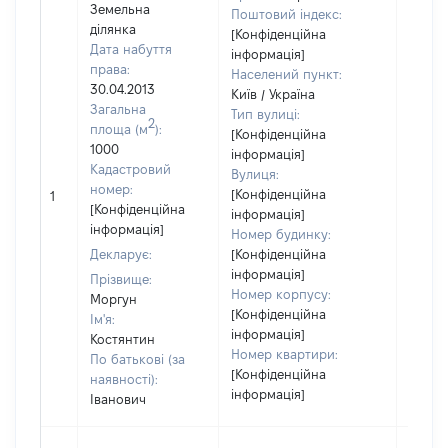
Земельна
Поштовий індекс:
ділянка
[Конфіденційна
Дата набуття
інформація]
права:
Населений пункт:
30.04.2013
Київ / Україна
Загальна
Тип вулиці:
2
площа (м
):
[Конфіденційна
1000
інформація]
Кадастровий
Вулиця:
номер:
[Конфіденційна
1
711253
[Конфіденційна
інформація]
інформація]
Номер будинку:
Декларує:
[Конфіденційна
інформація]
Прізвище:
Номер корпусу:
Моргун
[Конфіденційна
Ім'я:
інформація]
Костянтин
Номер квартири:
По батькові (за
[Конфіденційна
наявності):
інформація]
Іванович