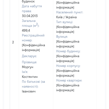
будинок
[Конфіденційна
Дата набуття
інформація]
права:
Населений пункт:
30.04.2013
Київ / Україна
Загальна
Тип вулиці:
2
площа (м
):
[Конфіденційна
499,4
інформація]
Реєстраційний
Вулиця:
номер:
[Конфіденційна
2
58753
[Конфіденційна
інформація]
інформація]
Номер будинку:
Декларує:
[Конфіденційна
інформація]
Прізвище:
Номер корпусу:
Моргун
[Конфіденційна
Ім'я:
інформація]
Костянтин
Номер квартири:
По батькові (за
[Конфіденційна
наявності):
інформація]
Іванович