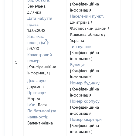
Вид об'єкта:
[Конфіденційна
Земельна
інформація]
ділянка
Населений пункт:
Дата набуття
Дмитрівка /
права:
Фастівський район /
13.07.2012
Київська область /
Загальна
Україна
2
площа (м
):
Тип вулиці:
597.00
[Конфіденційна
Кадастровий
інформація]
[Не
номер:
5
Вулиця:
відом
[Конфіденційна
[Конфіденційна
інформація]
інформація]
Декларує:
Номер будинку:
дружина
[Конфіденційна
Прізвище:
інформація]
Моргун
Номер корпусу:
Ім'я:
Леся
[Конфіденційна
По батькові (за
інформація]
наявності):
Номер квартири:
Валентинівна
[Конфіденційна
інформація]