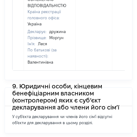
ВІДПОВІДАЛЬНІСТЮ
Країна реєстрації
головного офіса:
Україна
Декларує:
дружина
Прізвище:
Моргун
Ім'я:
Леся
По батькові (за
наявності):
Валентинівна
9. Юридичні особи, кінцевим
бенефіціарним власником
(контролером) яких є суб’єкт
декларування або члени його сім’ї
У суб'єкта декларування чи членів його сім'ї відсутні
об'єкти для декларування в цьому розділі.