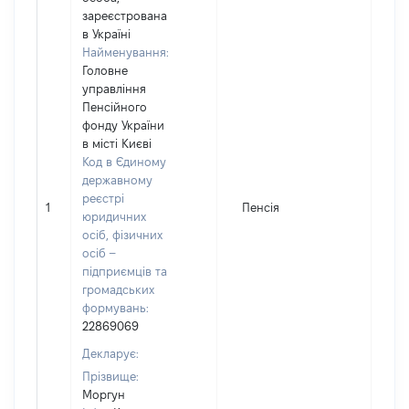
зареєстрована
в Україні
Найменування:
Головне
управління
Пенсійного
фонду України
в місті Києві
Код в Єдиному
державному
реєстрі
1
Пенсія
81
юридичних
осіб, фізичних
осіб –
підприємців та
громадських
формувань:
22869069
Декларує:
Прізвище:
Моргун