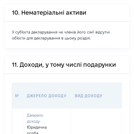
10. Нематеріальні активи
У суб'єкта декларування чи членів його сім'ї відсутні
об'єкти для декларування в цьому розділі.
11. Доходи, у тому числі подарунки
РОЗ
№
ДЖЕРЕЛО ДОХОДУ
ВИД ДОХОДУ
(ВА
Джерело
доходу:
Юридична
особа,