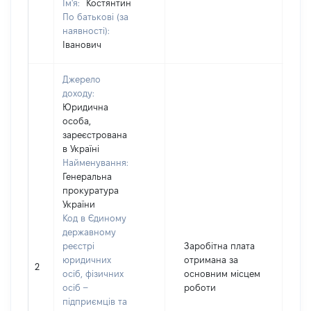
Ім'я:
Костянтин
По батькові (за
наявності):
Іванович
Джерело
доходу:
Юридична
особа,
зареєстрована
в Україні
Найменування:
Генеральна
прокуратура
України
Код в Єдиному
державному
реєстрі
Заробітна плата
юридичних
отримана за
2
6
осіб, фізичних
основним місцем
осіб –
роботи
підприємців та