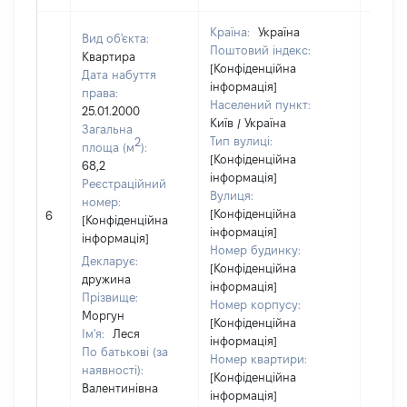
Країна:
Україна
Вид об'єкта:
Поштовий індекс:
Квартира
[Конфіденційна
Дата набуття
інформація]
права:
Населений пункт:
25.01.2000
Київ / Україна
Загальна
Тип вулиці:
2
площа (м
):
[Конфіденційна
68,2
інформація]
Реєстраційний
Вулиця:
номер:
[Конфіденційна
6
12565
[Конфіденційна
інформація]
інформація]
Номер будинку:
Декларує:
[Конфіденційна
дружина
інформація]
Прізвище:
Номер корпусу:
Моргун
[Конфіденційна
Ім'я:
Леся
інформація]
По батькові (за
Номер квартири:
наявності):
[Конфіденційна
Валентинівна
інформація]