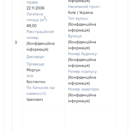
інформація]
права:
Населений пункт:
22.11.2006
Київ / Україна
Загальна
2
Тип вулиці:
площа (м
):
[Конфіденційна
49,00
інформація]
Реєстраційний
Вулиця:
номер:
[Не
[Конфіденційна
3
[Конфіденційна
відом
інформація]
інформація]
Номер будинку:
Декларує:
[Конфіденційна
Прізвище:
інформація]
Моргун
Номер корпусу:
Ім'я:
[Конфіденційна
Костянтин
інформація]
По батькові (за
Номер квартири:
наявності):
[Конфіденційна
Іванович
інформація]