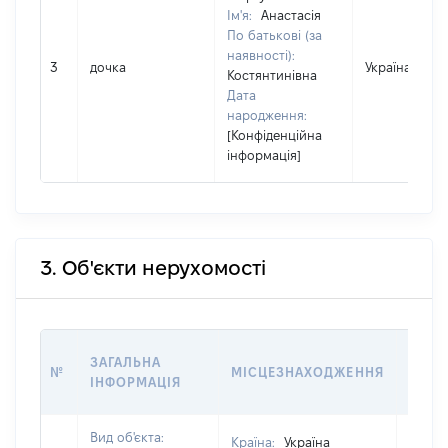
Ім'я:
Анастасія
По батькові (за
наявності):
3
дочка
Україна
Костянтинівна
Дата
народження:
[Конфіденційна
інформація]
3. Об'єкти нерухомості
ВАРТ
ЗАГАЛЬНА
№
МІСЦЕЗНАХОДЖЕННЯ
НА Д
ІНФОРМАЦІЯ
НАБУ
Вид об'єкта:
Країна:
Україна