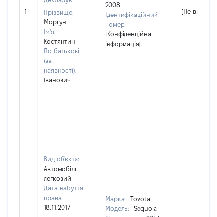
Декларує:
2008
1
[Не відомо]
Прізвище:
Ідентифікаційний
Моргун
номер:
Ім'я:
[Конфіденційна
Костянтин
інформація]
По батькові
(за
наявності):
Іванович
Вид об'єкта:
Автомобіль
легковий
Дата набуття
права:
Марка:
Toyota
18.11.2017
Модель:
Sequoia