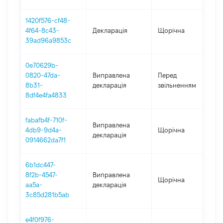
1420f576-cf48-
4f64-8c43-
Декларація
Щорічна
2
39ad96a9853c
0e70629b-
0
0820-47da-
Виправлена
Перед
-
8b31-
декларація
звільненням
0
8df4e4fa4833
fabafb4f-710f-
Виправлена
4db9-9d4a-
Щорічна
2
декларація
0914662da7f1
6b1dc447-
8f2b-4547-
Виправлена
Щорічна
2
aa5a-
декларація
3c85d281b5ab
e4f0f976-