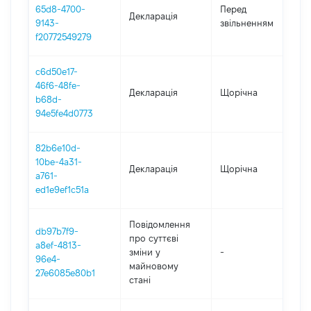
0
65d8-4700-
Перед
Декларація
-
9143-
звільненням
0
f20772549279
c6d50e17-
46f6-48fe-
Декларація
Щорічна
2
b68d-
94e5fe4d0773
82b6e10d-
10be-4a31-
Декларація
Щорічна
2
a761-
ed1e9ef1c51a
Повідомлення
db97b7f9-
про суттєві
a8ef-4813-
зміни y
-
2
96e4-
майновому
27e6085e80b1
стані