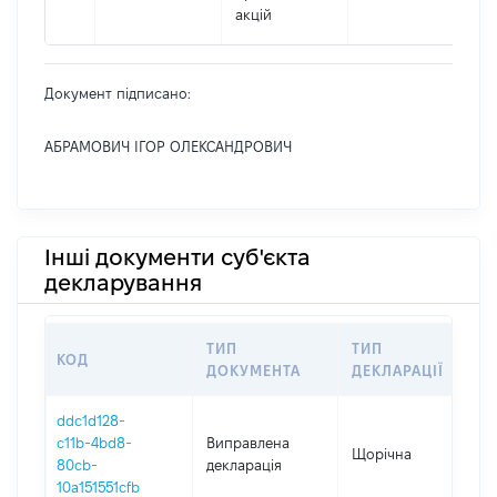
акцій
Документ підписано:
АБРАМОВИЧ ІГОР ОЛЕКСАНДРОВИЧ
Інші документи суб'єкта
декларування
ТИП
ТИП
КОД
П
ДОКУМЕНТА
ДЕКЛАРАЦІЇ
ddc1d128-
c11b-4bd8-
Виправлена
Щорічна
2
80cb-
декларація
10a151551cfb