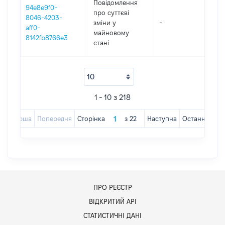
Повідомлення
94e8e9f0-
про суттєві
8046-4203-
зміни y
-
2
aff0-
майновому
8142fb8766e3
стані
1 - 10 з 218
Перша
Попередня
Сторінка
з
22
Наступна
Остання
ПРО РЕЄСТР
ВІДКРИТИЙ АРІ
СТАТИСТИЧНІ ДАНІ