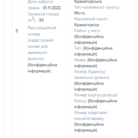
Краматорська
Дата набуття
Тип населеного пункту:
права:
01.11.2022
Місто
Загальна площа
2
Населений пункт:
(м
):
30
Краматорськ
Реєстраційний
[Не 
Район у місті:
3
номер
[Конфіденційна
(кадастровий
інформація]
номер для
Тип:
[Конфіденційна
земельної
інформація]
ділянки):
Назва:
[Конфіденційна
[Конфіденційна
інформація]
інформація]
Номер будинку/
земельної ділянки:
[Конфіденційна
інформація]
Номер корпусу/секції/
блоку:
[Конфіденційна
інформація]
Номер квартири/
кімнати/гаражу:
[Конфіденційна
інформація]