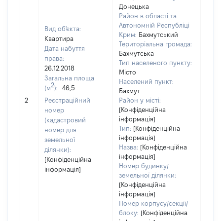
Донецька
Район в області та
Автономній Республіці
Вид об'єкта:
Крим:
Бахмутський
Квартира
Територіальна громада:
Дата набуття
Бахмутська
права:
Тип населеного пункту:
26.12.2018
Місто
Загальна площа
Населений пункт:
2
(м
):
46,5
Бахмут
[Не
2
Реєстраційний
Район у місті:
заст
[Конфіденційна
номер
інформація]
(кадастровий
Тип:
[Конфіденційна
номер для
інформація]
земельної
Назва:
[Конфіденційна
ділянки):
інформація]
[Конфіденційна
Номер будинку/
інформація]
земельної ділянки:
[Конфіденційна
інформація]
Номер корпусу/секції/
блоку:
[Конфіденційна