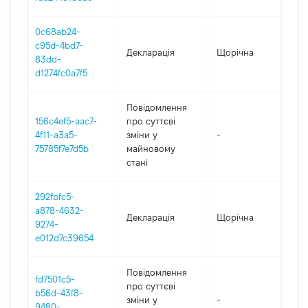
0c68ab24-
c95d-4bd7-
Декларація
Щорічна
202
83dd-
d1274fc0a7f5
Повідомлення
156c4ef5-aac7-
про суттєві
4f11-a3a5-
зміни y
-
202
75785f7e7d5b
майновому
стані
292fbfc5-
a878-4632-
Декларація
Щорічна
202
9274-
e012d7c39654
Повідомлення
fd7501c5-
про суттєві
b56d-43f8-
зміни y
-
202
9480-