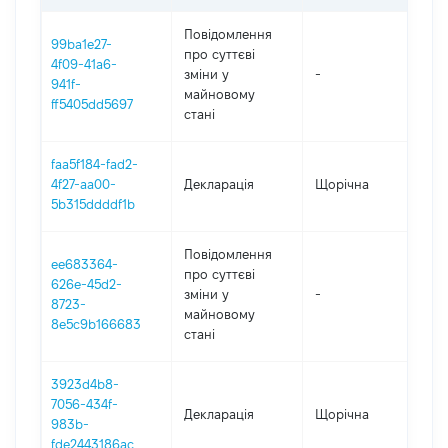
Повідомлення
99ba1e27-
про суттєві
4f09-41a6-
зміни y
-
202
941f-
майновому
ff5405dd5697
стані
faa5f184-fad2-
4f27-aa00-
Декларація
Щорічна
202
5b315ddddf1b
Повідомлення
ee683364-
про суттєві
626e-45d2-
зміни y
-
202
8723-
майновому
8e5c9b166683
стані
3923d4b8-
7056-434f-
Декларація
Щорічна
202
983b-
fde2443186ac