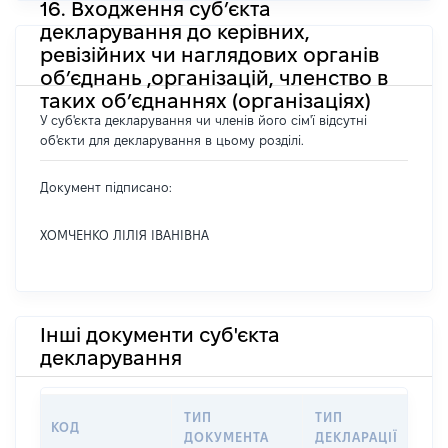
16. Входження суб’єкта
декларування до керівних,
ревізійних чи наглядових органів
об’єднань ,організацій, членство в
таких об’єднаннях (організаціях)
У суб'єкта декларування чи членів його сім'ї відсутні
об'єкти для декларування в цьому розділі.
Документ підписано:
ХОМЧЕНКО ЛІЛІЯ ІВАНІВНА
Інші документи суб'єкта
декларування
ТИП
ТИП
КОД
ПЕ
ДОКУМЕНТА
ДЕКЛАРАЦІЇ