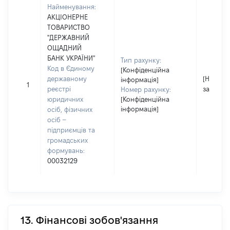
Найменування:
АКЦІОНЕРНЕ
ТОВАРИСТВО
"ДЕРЖАВНИЙ
ОЩАДНИЙ
БАНК УКРАЇНИ"
Тип рахунку:
Код в Єдиному
[Конфіденційна
державному
[Не
інформація]
1
реєстрі
застосо
Номер рахунку:
юридичних
[Конфіденційна
інформація]
осіб, фізичних
осіб –
підприємців та
громадських
формувань:
00032129
13. Фінансові зобов'язання