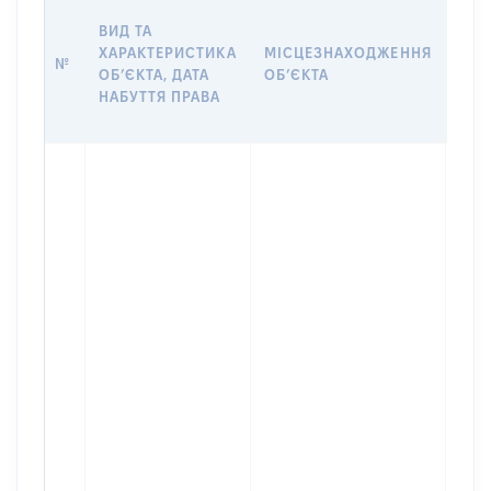
ВАР
ВИД ТА
ДАТ
ХАРАКТЕРИСТИКА
МІСЦЕЗНАХОДЖЕННЯ
ПРА
№
ОБʼЄКТА, ДАТА
ОБʼЄКТА
ОС
НАБУТТЯ ПРАВА
ГР
ОЦІ