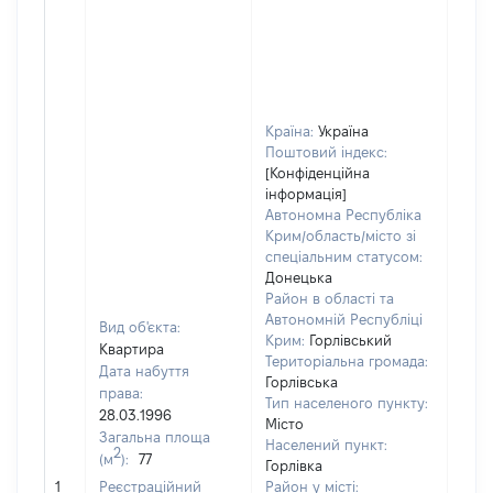
Країна:
Україна
Поштовий індекс:
[Конфіденційна
інформація]
Автономна Республіка
Крим/область/місто зі
спеціальним статусом:
Донецька
Район в області та
Автономній Республіці
Вид об'єкта:
Крим:
Горлівський
Квартира
Територіальна громада:
Дата набуття
Горлівська
права:
Тип населеного пункту:
28.03.1996
Місто
Загальна площа
14
Населений пункт:
2
(м
):
77
Тип 
Горлівка
обʼє
1
Реєстраційний
Район у місті: