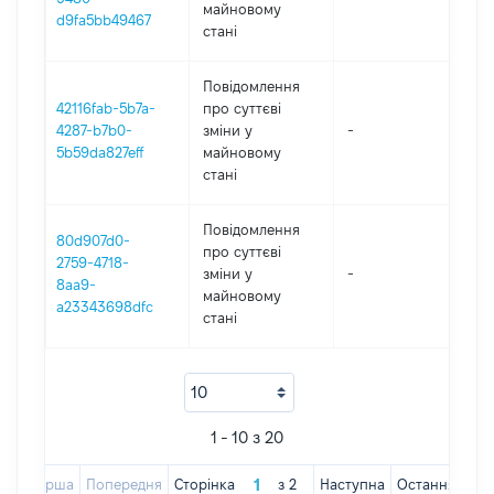
майновому
d9fa5bb49467
стані
Повідомлення
42116fab-5b7a-
про суттєві
4287-b7b0-
зміни y
-
202
5b59da827eff
майновому
стані
Повідомлення
80d907d0-
про суттєві
2759-4718-
зміни y
-
202
8aa9-
майновому
a23343698dfc
стані
1 - 10 з 20
Перша
Попередня
Сторінка
з
2
Наступна
Остання