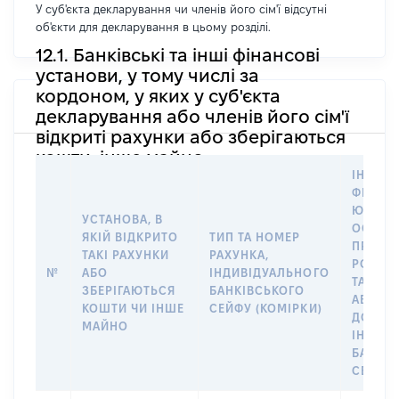
У суб'єкта декларування чи членів його сім'ї відсутні
об'єкти для декларування в цьому розділі.
12.1. Банківські та інші фінансові
установи, у тому числі за
кордоном, у яких у суб'єкта
декларування або членів його сім'ї
відкриті рахунки або зберігаються
кошти, інше майно
ІНФОР
ФІЗИЧН
ЮРИДИ
УСТАНОВА, В
ОСОБУ,
ЯКІЙ ВІДКРИТО
ТИП ТА НОМЕР
ПРАВО
ТАКІ РАХУНКИ
РАХУНКА,
РОЗПО
№
АБО
ІНДИВІДУАЛЬНОГО
ТАКИМ
ЗБЕРІГАЮТЬСЯ
БАНКІВСЬКОГО
АБО М
КОШТИ ЧИ ІНШЕ
СЕЙФУ (КОМІРКИ)
ДО
МАЙНО
ІНДИВ
БАНКІ
СЕЙФУ 