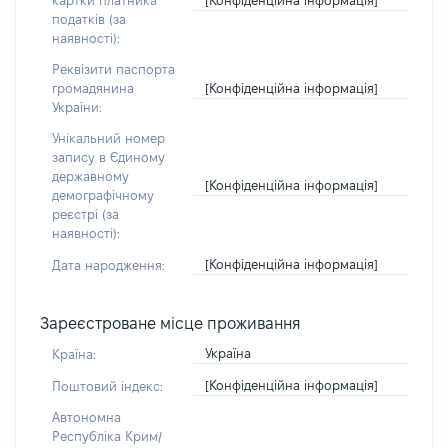
картки платника
податків (за
наявності):
Реквізити паспорта
[Конфіденційна інформація]
громадянина
України:
Унікальний номер
запису в Єдиному
державному
[Конфіденційна інформація]
демографічному
реєстрі (за
наявності):
[Конфіденційна інформація]
Дата народження:
Зареєстроване місце проживання
Україна
Країна:
[Конфіденційна інформація]
Поштовий індекс:
Автономна
Республіка Крим/