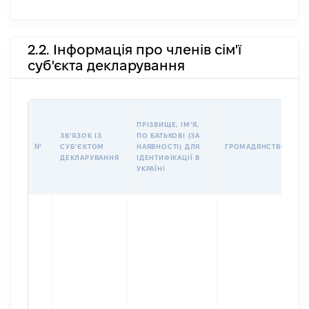
2.2. Інформація про членів сім'ї
суб'єкта декларування
П
ПРІЗВИЩЕ, ІМʼЯ,
Б
ЗВʼЯЗОК ІЗ
ПО БАТЬКОВІ (ЗА
І
№
СУБʼЄКТОМ
НАЯВНОСТІ) ДЛЯ
ГРОМАДЯНСТВО
М
ДЕКЛАРУВАННЯ
ІДЕНТИФІКАЦІЇ В
УКРАЇНІ