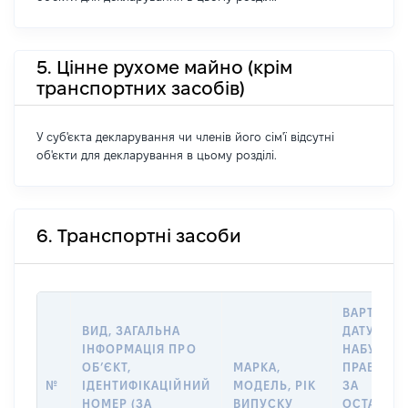
5. Цінне рухоме майно (крім
транспортних засобів)
У суб'єкта декларування чи членів його сім'ї відсутні
об'єкти для декларування в цьому розділі.
6. Транспортні засоби
ВАРТІСТЬ
ВИД, ЗАГАЛЬНА
ДАТУ
ІНФОРМАЦІЯ ПРО
НАБУТТЯ
ОБʼЄКТ,
МАРКА,
ПРАВА АБ
№
ІДЕНТИФІКАЦІЙНИЙ
МОДЕЛЬ, РІК
ЗА
НОМЕР (ЗА
ВИПУСКУ
ОСТАННЬ