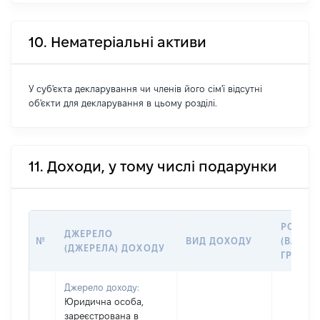
10. Нематеріальні активи
У суб'єкта декларування чи членів його сім'ї відсутні
об'єкти для декларування в цьому розділі.
11. Доходи, у тому числі подарунки
РОЗМІ
ДЖЕРЕЛО
№
ВИД ДОХОДУ
(ВАРТІС
(ДЖЕРЕЛА) ДОХОДУ
ГРН
Джерело доходу:
Юридична особа,
зареєстрована в