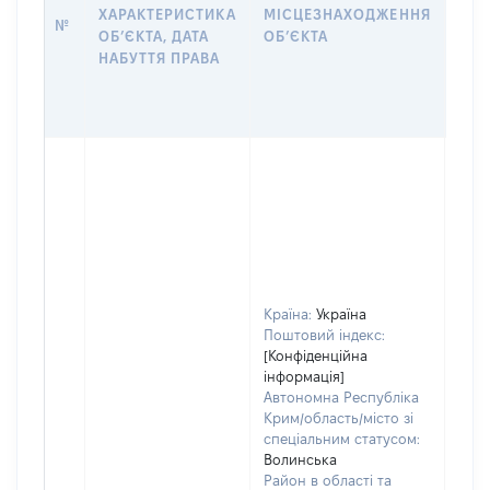
ПРА
ХАРАКТЕРИСТИКА
МІСЦЕЗНАХОДЖЕННЯ
№
ЗА
ОБʼЄКТА, ДАТА
ОБʼЄКТА
ОС
НАБУТТЯ ПРАВА
ГР
ОЦІ
ГРН
Країна:
Україна
Поштовий індекс:
[Конфіденційна
інформація]
Автономна Республіка
Крим/область/місто зі
спеціальним статусом:
Волинська
Район в області та