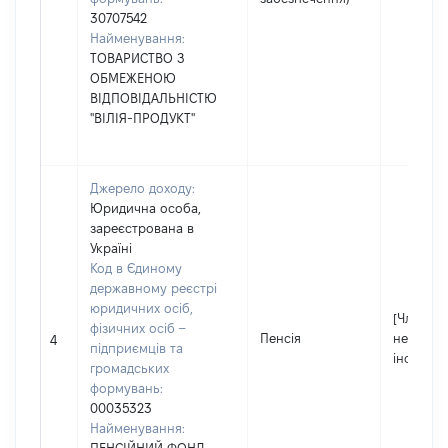
30707542
Найменування:
ТОВАРИСТВО З
ОБМЕЖЕНОЮ
ВІДПОВІДАЛЬНІСТЮ
"ВІЛІЯ-ПРОДУКТ"
Джерело доходу:
Юридична особа,
зареєстрована в
Україні
Код в Єдиному
державному реєстрі
юридичних осіб,
[Член сім
фізичних осіб –
Пенсія
не надав
4
підприємців та
інформа
громадських
формувань:
00035323
Найменування: