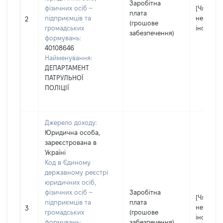
Заробітна
фізичних осіб –
[Член сім
плата
підприємців та
не надав
2
(грошове
громадських
інформа
забезпечення)
формувань:
40108646
Найменування:
ДЕПАРТАМЕНТ
ПАТРУЛЬНОЇ
ПОЛІЦІЇ
Джерело доходу:
Юридична особа,
зареєстрована в
Україні
Код в Єдиному
державному реєстрі
юридичних осіб,
фізичних осіб –
Заробітна
[Член сім
підприємців та
плата
не надав
3
громадських
(грошове
інформа
формувань:
забезпечення)