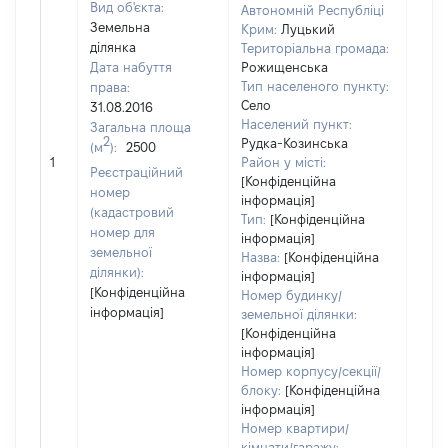
Вид об'єкта:
Автономній Республіці
Земельна
Крим:
Луцький
ділянка
Територіальна громада:
Дата набуття
Рожищенська
Тип населеного пункту:
права:
3011
Село
31.08.2016
Тип
Населений пункт:
Загальна площа
варт
2
Рудка-Козинська
(м
):
2500
обʼє
1
Район у місті:
варт
Реєстраційний
[Конфіденційна
ост
номер
інформація]
гро
(кадастровий
Тип:
[Конфіденційна
оці
номер для
інформація]
земельної
Назва:
[Конфіденційна
ділянки):
інформація]
[Конфіденційна
Номер будинку/
інформація]
земельної ділянки:
[Конфіденційна
інформація]
Номер корпусу/секції/
блоку:
[Конфіденційна
інформація]
Номер квартири/
кімнати/гаражу: