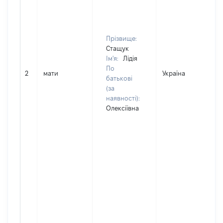
Прізвище:
Стащук
Ім'я:
Лідія
По
2
мати
Україна
батькові
(за
наявності):
Олексіївна