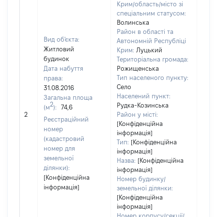
Крим/область/місто зі
спеціальним статусом:
Волинська
Район в області та
Вид об'єкта:
Автономній Республіці
Житловий
Крим:
Луцький
будинок
Територіальна громада:
Дата набуття
Рожищенська
Тип населеного пункту:
права:
684
Село
31.08.2016
Тип
Населений пункт:
Загальна площа
варт
2
Рудка-Козинська
(м
):
74,6
обʼє
2
Район у місті:
варт
Реєстраційний
[Конфіденційна
ост
номер
інформація]
гро
(кадастровий
Тип:
[Конфіденційна
оці
номер для
інформація]
земельної
Назва:
[Конфіденційна
ділянки):
інформація]
[Конфіденційна
Номер будинку/
інформація]
земельної ділянки:
[Конфіденційна
інформація]
Номер корпусу/секції/