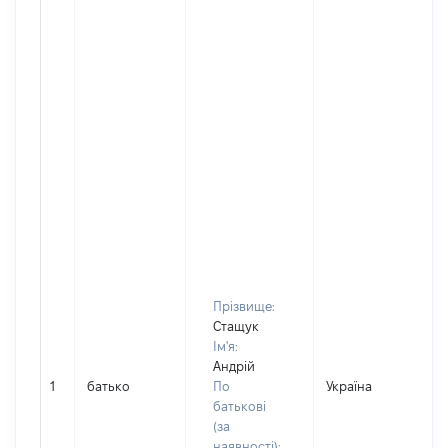
Прізвище:
Стащук
Ім'я:
Андрій
1
батько
По
Україна
батькові
(за
наявності):