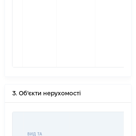
3. Об'єкти нерухомості
ВАР
ДАТ
НАБ
ВИД ТА