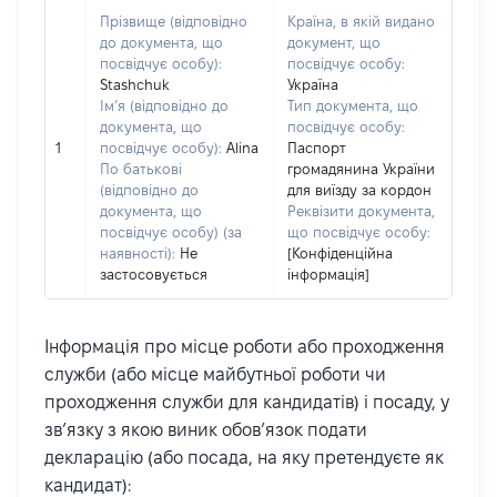
Прізвище (відповідно
Країна, в якій видано
до документа, що
документ, що
посвідчує особу):
посвідчує особу:
Stashchuk
Україна
Ім’я (відповідно до
Тип документа, що
документа, що
посвідчує особу:
1
посвідчує особу):
Alina
Паспорт
По батькові
громадянина України
(відповідно до
для виїзду за кордон
документа, що
Реквізити документа,
посвідчує особу) (за
що посвідчує особу:
наявності):
Не
[Конфіденційна
застосовується
інформація]
Інформація про місце роботи або проходження
служби (або місце майбутньої роботи чи
проходження служби для кандидатів) і посаду, у
зв’язку з якою виник обов’язок подати
декларацію (або посада, на яку претендуєте як
кандидат):