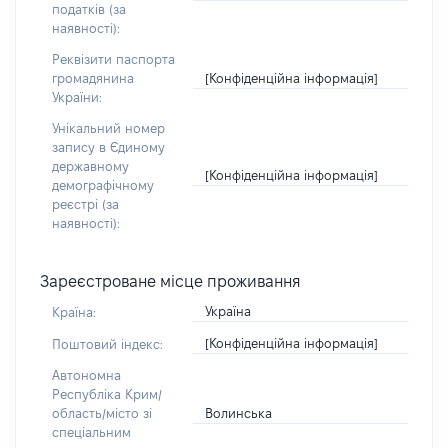
податків (за
наявності):
Реквізити паспорта
[Конфіденційна інформація]
громадянина
України:
Унікальний номер
запису в Єдиному
державному
[Конфіденційна інформація]
демографічному
реєстрі (за
наявності):
Зареєстроване місце проживання
Україна
Країна:
[Конфіденційна інформація]
Поштовий індекс:
Автономна
Республіка Крим/
Волинська
область/місто зі
спеціальним