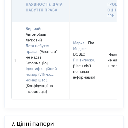
НАЯВНОСТІ), ДАТА
ГРОШОВ
НАБУТТЯ ПРАВА
ОЦІНКОЮ
ГРН
Вид майна:
Автомобіль
легковий
Марка:
Fiat
Дата набуття
Модель:
права:
[Член сім'ї
DOBLO
[Член сім'ї
не надав
Рік випуску:
не надав
1
інформацію]
[Член сім'ї
інформацію
Ідентифікаційний
не надав
номер (VIN-код,
інформацію]
номер шасі):
[Конфіденційна
інформація]
7. Цінні папери