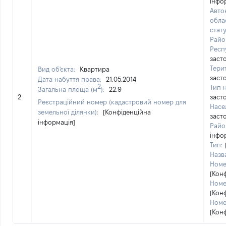
інфо
Авто
обла
стат
Райо
Респ
заст
Тери
Вид об'єкта:
Квартира
заст
Дата набуття права:
21.05.2014
2
Тип 
Загальна площа (м
):
22.9
2
заст
Реєстраційний номер (кадастровий номер для
Насе
земельної ділянки):
[Конфіденційна
заст
інформація]
Район
інфо
Тип:
Назв
Номе
[Кон
Номе
[Кон
Номе
[Кон