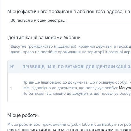
Місце фактичного проживання або поштова адреса, на я
Збігається з місцем реєстрації
Ідентифікація за межами України
Відсутнє громадянство (підданство) іноземної держави, а також д
дають право на постійне проживання на території іноземної де
№
ПРІЗВИЩЕ, ІМ’Я, ПО БАТЬКОВІ ДЛЯ ІДЕНТИФІКАЦІЇ
Прізвище (відповідно до документа, що посвідчує особу):
Ім’я (відповідно до документа, що посвідчує особу):
Maryn
1
По батькові (відповідно до документа, що посвідчує особу)
Місце роботи:
Місце роботи або проходження служби
(або місце майбутньої ро
СВЯТОШИНСЬКА РАЙОННА В МІСТІ КИЄВІ ДЕРЖАВНА АДМІНІСТРАЦ