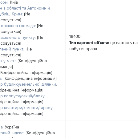
усом:
Київ
н в області та Автономній
убліці Крим:
[Не
осовується]
торіальна громада:
[Не
осовується]
18400
населеного пункту:
[Не
Тип вартості обʼєкта:
це вартість на
осовується]
набуття права
лений пункт:
[Не
осовується]
 у місті:
[Конфіденційна
рмація]
[Конфіденційна інформація]
а:
[Конфіденційна інформація]
р будинку/земельної ділянки:
фіденційна інформація]
р корпусу/секції/блоку:
фіденційна інформація]
р квартири/кімнати/гаражу:
фіденційна інформація]
а:
Україна
овий індекс:
[Конфіденційна