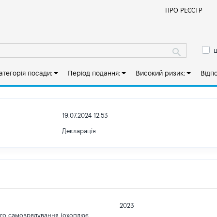
Й
ПРО РЕЄСТР
ш
атегорія посади:
Період подання:
Високий ризик:
Відп
19.07.2024 12:53
Декларація
2023
ого самоврядування (охоплює