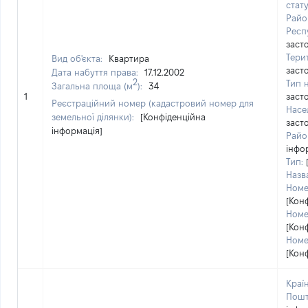
стат
Райо
Респ
заст
Тери
Вид об'єкта:
Квартира
заст
Дата набуття права:
17.12.2002
2
Тип 
Загальна площа (м
):
34
1
заст
Реєстраційний номер (кадастровий номер для
Насе
земельної ділянки):
[Конфіденційна
заст
інформація]
Район
інфо
Тип:
Назв
Номе
[Кон
Номе
[Кон
Номе
[Кон
Країн
Пошт