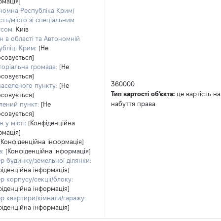
рмація]
номна Республіка Крим/
сть/місто зі спеціальним
усом:
Київ
н в області та Автономній
убліці Крим:
[Не
осовується]
торіальна громада:
[Не
осовується]
360000
населеного пункту:
[Не
Тип вартості обʼєкта:
це вартість на
осовується]
набуття права
лений пункт:
[Не
осовується]
 у місті:
[Конфіденційна
рмація]
[Конфіденційна інформація]
а:
[Конфіденційна інформація]
р будинку/земельної ділянки:
фіденційна інформація]
р корпусу/секції/блоку:
фіденційна інформація]
р квартири/кімнати/гаражу:
фіденційна інформація]