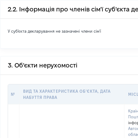
2.2. Інформація про членів сім'ї суб'єкта 
У суб'єкта декларування не зазначені члени сім'ї
3. Об'єкти нерухомості
ВИД ТА ХАРАКТЕРИСТИКА ОБʼЄКТА, ДАТА
№
МІС
НАБУТТЯ ПРАВА
Країн
Пошт
інфо
Авто
обла