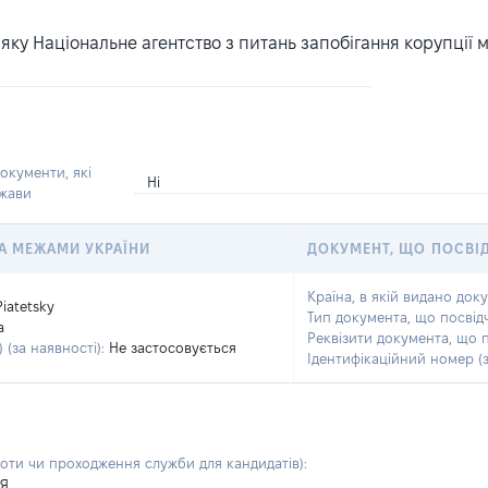
ку Національне агентство з питань запобігання корупції 
окументи, які
Ні
ржави
 ЗА МЕЖАМИ УКРАЇНИ
ДОКУМЕНТ, ЩО ПОСВІ
Країна, в якій видано док
Piatetsky
Тип документа, що посвід
a
Реквізити документа, що 
 (за наявності):
Не застосовується
Ідентифікаційний номер (з
боти чи проходження служби для кандидатів)
:
ІЯ