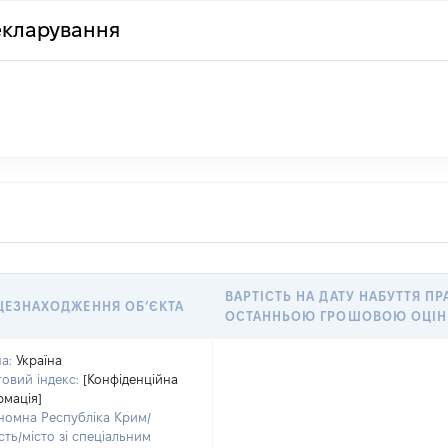
декларування
ВАРТІСТЬ НА ДАТУ НАБУТТЯ ПР
ЦЕЗНАХОДЖЕННЯ ОБʼЄКТА
ОСТАННЬОЮ ГРОШОВОЮ ОЦІН
а:
Україна
овий індекс:
[Конфіденційна
рмація]
номна Республіка Крим/
сть/місто зі спеціальним