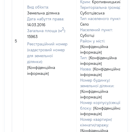
Крим:
Кропивницький
Вид об'єкта:
Територіальна громада:
Земельна ділянка
Суботцівська
Тип населеного пункту:
Дата набуття права:
Село
14.03.2016
2
Населений пункт:
Загальна площа (м
):
Суботці
15963
5
Район у місті:
Реєстраційний номер
[Конфіденційна
(кадастровий номер
інформація]
для земельної
Тип:
[Конфіденційна
ділянки):
інформація]
[Конфіденційна
Назва:
[Конфіденційна
інформація]
інформація]
Номер будинку/
земельної ділянки:
[Конфіденційна
інформація]
Номер корпусу/секції/
блоку:
[Конфіденційна
інформація]
Номер квартири/
кімнати/гаражу:
[Конфіденційна