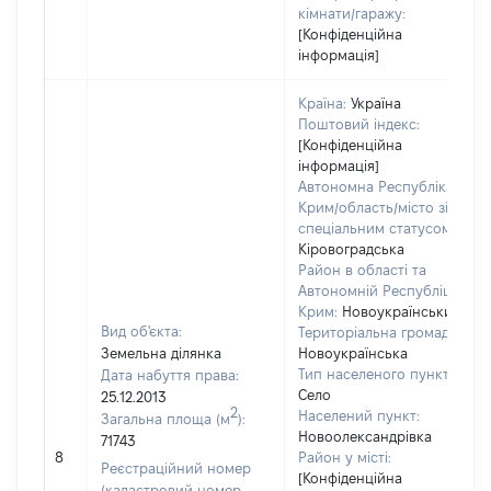
кімнати/гаражу:
[Конфіденційна
інформація]
Країна:
Україна
Поштовий індекс:
[Конфіденційна
інформація]
Автономна Республіка
Крим/область/місто зі
спеціальним статусом:
Кіровоградська
Район в області та
Автономній Республіці
Крим:
Новоукраїнський
Вид об'єкта:
Територіальна громада:
Земельна ділянка
Новоукраїнська
Тип населеного пункту:
Дата набуття права:
Село
25.12.2013
2
Населений пункт:
Загальна площа (м
):
Новоолександрівка
71743
8
Район у місті:
Реєстраційний номер
[Конфіденційна
(кадастровий номер