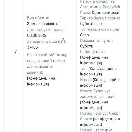
Район в області та
Автономній Республіці
Крим:
Кропивницький
Вид об'єкта:
Територіальна громада:
Земельна ділянка
Суботцівська
Тип населеного пункту:
Дата набуття права:
Село
08.08.2012
2
Населений пункт:
Загальна площа (м
):
Суботці
37485
7
Район у місті:
Реєстраційний номер
[Конфіденційна
(кадастровий номер
інформація]
для земельної
Тип:
[Конфіденційна
ділянки):
інформація]
[Конфіденційна
Назва:
[Конфіденційна
інформація]
інформація]
Номер будинку/
земельної ділянки:
[Конфіденційна
інформація]
Номер корпусу/секції/
блоку:
[Конфіденційна
інформація]
Номер квартири/