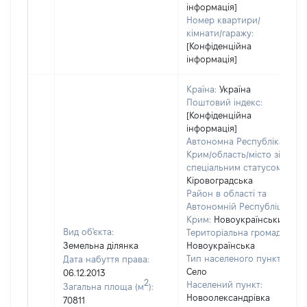
інформація]
Номер квартири/
кімнати/гаражу:
[Конфіденційна
інформація]
Країна:
Україна
Поштовий індекс:
[Конфіденційна
інформація]
Автономна Республіка
Крим/область/місто зі
спеціальним статусом:
Кіровоградська
Район в області та
Автономній Республіці
Крим:
Новоукраїнський
Вид об'єкта:
Територіальна громада:
Земельна ділянка
Новоукраїнська
Тип населеного пункту:
Дата набуття права:
Село
06.12.2013
2
Населений пункт:
Загальна площа (м
):
Новоолександрівка
70811