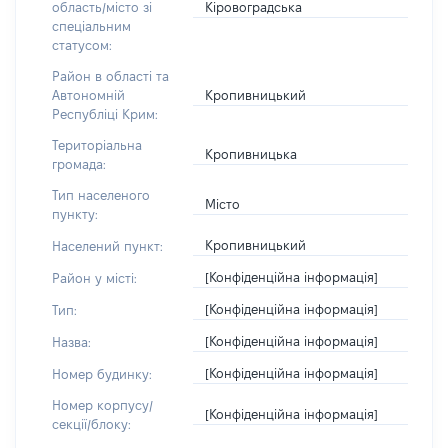
Кіровоградська
область/місто зі
спеціальним
статусом:
Район в області та
Кропивницький
Автономній
Республіці Крим:
Територіальна
Кропивницька
громада:
Тип населеного
Місто
пункту:
Кропивницький
Населений пункт:
[Конфіденційна інформація]
Район у місті:
[Конфіденційна інформація]
Тип:
[Конфіденційна інформація]
Назва:
[Конфіденційна інформація]
Номер будинку:
Номер корпусу/
[Конфіденційна інформація]
секції/блоку: