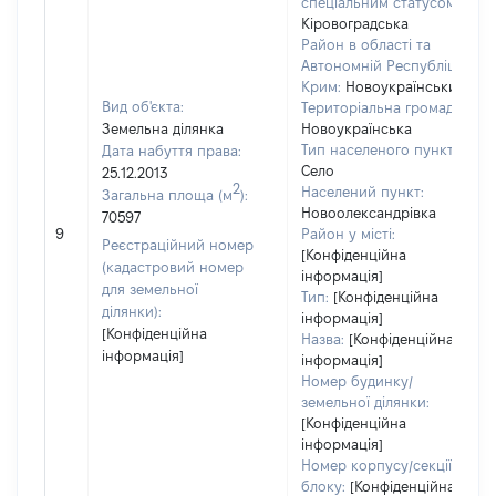
спеціальним статусом:
Кіровоградська
Район в області та
Автономній Республіці
Крим:
Новоукраїнський
Вид об'єкта:
Територіальна громада:
Земельна ділянка
Новоукраїнська
Тип населеного пункту:
Дата набуття права:
Село
25.12.2013
2
Населений пункт:
Загальна площа (м
):
Новоолександрівка
70597
9
Район у місті:
Реєстраційний номер
[Конфіденційна
(кадастровий номер
інформація]
для земельної
Тип:
[Конфіденційна
ділянки):
інформація]
[Конфіденційна
Назва:
[Конфіденційна
інформація]
інформація]
Номер будинку/
земельної ділянки:
[Конфіденційна
інформація]
Номер корпусу/секції/
блоку:
[Конфіденційна