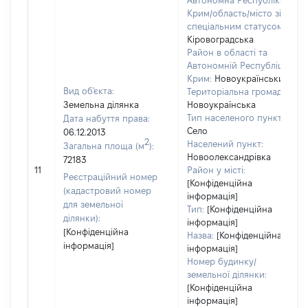
Автономна Республіка
Крим/область/місто зі
спеціальним статусом:
Кіровоградська
Район в області та
Автономній Республіці
Крим:
Новоукраїнський
Вид об'єкта:
Територіальна громада:
Земельна ділянка
Новоукраїнська
Тип населеного пункту:
Дата набуття права:
Село
06.12.2013
2
Населений пункт:
Загальна площа (м
):
Новоолександрівка
72183
11
Район у місті:
Реєстраційний номер
[Конфіденційна
(кадастровий номер
інформація]
для земельної
Тип:
[Конфіденційна
ділянки):
інформація]
[Конфіденційна
Назва:
[Конфіденційна
інформація]
інформація]
Номер будинку/
земельної ділянки:
[Конфіденційна
інформація]