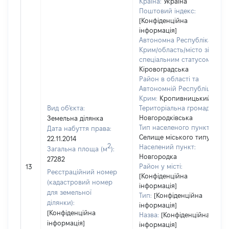
Країна:
Україна
Поштовий індекс:
[Конфіденційна
інформація]
Автономна Республіка
Крим/область/місто зі
спеціальним статусом:
Кіровоградська
Район в області та
Автономній Республіці
Крим:
Кропивницький
Вид об'єкта:
Територіальна громада:
Новгородківська
Земельна ділянка
Тип населеного пункту:
Дата набуття права:
Селище міського типу
22.11.2014
2
Населений пункт:
Загальна площа (м
):
Новгородка
27282
Район у місті:
13
Реєстраційний номер
[Конфіденційна
(кадастровий номер
інформація]
для земельної
Тип:
[Конфіденційна
ділянки):
інформація]
[Конфіденційна
Назва:
[Конфіденційна
інформація]
інформація]