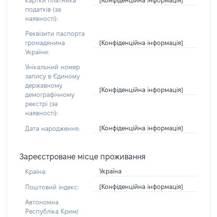
картки платника
податків (за
наявності):
Реквізити паспорта
[Конфіденційна інформація]
громадянина
України:
Унікальний номер
запису в Єдиному
державному
[Конфіденційна інформація]
демографічному
реєстрі (за
наявності):
[Конфіденційна інформація]
Дата народження:
Зареєстроване місце проживання
Україна
Країна:
[Конфіденційна інформація]
Поштовий індекс:
Автономна
Республіка Крим/