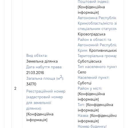
Поштовий індекс:
[Конфіденційна
інформація]
Автономна Республіка
Крим/область/місто зі
спеціальним статусом:
Кіровоградська
Район в області та
Автономній Республіці
Крим:
Кропивницький
Вид об'єкта:
Територіальна громада:
Земельна ділянка
Суботцівська
Тип населеного пункту:
Дата набуття права:
Село
21.03.2016
2
Населений пункт:
Загальна площа (м
):
Суботці
34770
2
Район у місті:
Реєстраційний номер
[Конфіденційна
(кадастровий номер
інформація]
для земельної
Тип:
[Конфіденційна
ділянки):
інформація]
[Конфіденційна
Назва:
[Конфіденційна
інформація]
інформація]
Номер будинку/