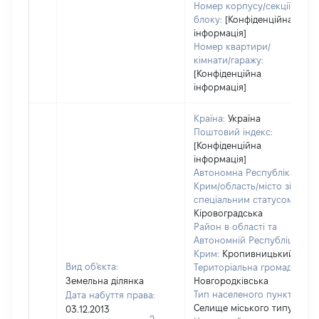
Номер корпусу/секції/
блоку:
[Конфіденційна
інформація]
Номер квартири/
кімнати/гаражу:
[Конфіденційна
інформація]
Країна:
Україна
Поштовий індекс:
[Конфіденційна
інформація]
Автономна Республіка
Крим/область/місто зі
спеціальним статусом:
Кіровоградська
Район в області та
Автономній Республіці
Крим:
Кропивницький
Вид об'єкта:
Територіальна громада:
Земельна ділянка
Новгородківська
Тип населеного пункту:
Дата набуття права:
Селище міського типу
03.12.2013
2