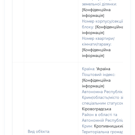
земельної ділянки:
[Конфіденційна
інформація]
Номер корпусу/секції/
блоку:
[Конфіденційна
інформація]
Номер квартири/
кімнати/гаражу:
[Конфіденційна
інформація]
Країна:
Україна
Поштовий індекс:
[Конфіденційна
інформація]
Автономна Республіка
Крим/область/місто зі
спеціальним статусом:
Кіровоградська
Район в області та
Автономній Республіці
Крим:
Кропивницький
Вид об'єкта:
Територіальна громада: