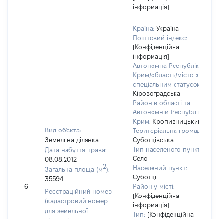
інформація]
Країна:
Україна
Поштовий індекс:
[Конфіденційна
інформація]
Автономна Республіка
Крим/область/місто зі
спеціальним статусом:
Кіровоградська
Район в області та
Автономній Республіці
Крим:
Кропивницький
Вид об'єкта:
Територіальна громада:
Земельна ділянка
Суботцівська
Тип населеного пункту:
Дата набуття права:
Село
08.08.2012
2
Населений пункт:
Загальна площа (м
):
Суботці
35594
6
Район у місті:
Реєстраційний номер
[Конфіденційна
(кадастровий номер
інформація]
для земельної
Тип:
[Конфіденційна