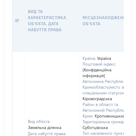
ВИД ТА
ХАРАКТЕРИСТИКА
МІСЦЕЗНАХОДЖЕННЯ
№
ОБʼЄКТА, ДАТА
ОБʼЄКТА
НАБУТТЯ ПРАВА
Країна:
Україна
Поштовий індекс:
[Конфіденційна
інформація]
Автономна Республіка
Крим/область/місто зі
спеціальним статусом:
Кіровоградська
Район в області та
Автономній Республіці
Крим:
Кропивницький
Вид об'єкта:
Територіальна громада:
Земельна ділянка
Суботцівська
Тип населеного пункту:
Дата набуття права: