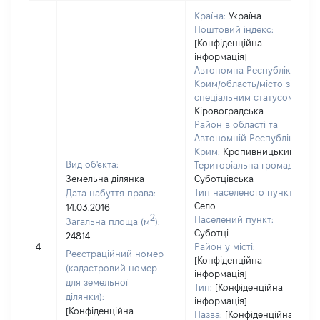
Країна:
Україна
Поштовий індекс:
[Конфіденційна
інформація]
Автономна Республіка
Крим/область/місто зі
спеціальним статусом:
Кіровоградська
Район в області та
Автономній Республіці
Крим:
Кропивницький
Вид об'єкта:
Територіальна громада:
Земельна ділянка
Суботцівська
Тип населеного пункту:
Дата набуття права:
Село
14.03.2016
2
Населений пункт:
Загальна площа (м
):
Суботці
24814
4
Район у місті:
Реєстраційний номер
[Конфіденційна
(кадастровий номер
інформація]
для земельної
Тип:
[Конфіденційна
ділянки):
інформація]
[Конфіденційна
Назва:
[Конфіденційна