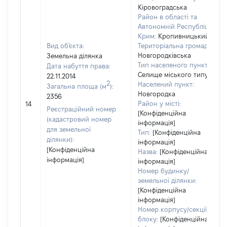
Кіровоградська
Район в області та
Автономній Республіці
Крим:
Кропивницький
Вид об'єкта:
Територіальна громада:
Новгородківська
Земельна ділянка
Тип населеного пункту:
Дата набуття права:
Селище міського типу
22.11.2014
2
Населений пункт:
Загальна площа (м
):
Новгородка
2356
Район у місті:
14
Реєстраційний номер
[Конфіденційна
(кадастровий номер
інформація]
для земельної
Тип:
[Конфіденційна
ділянки):
інформація]
[Конфіденційна
Назва:
[Конфіденційна
інформація]
інформація]
Номер будинку/
земельної ділянки:
[Конфіденційна
інформація]
Номер корпусу/секції/
блоку:
[Конфіденційна