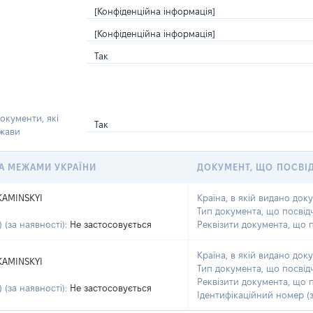
[Конфіденційна інформація]
[Конфіденційна інформація]
Так
окументи, які
Так
ржави
 ЗА МЕЖАМИ УКРАЇНИ
ДОКУМЕНТ, ЩО ПОСВІ
KAMINSKYI
Країна, в якій видано док
Тип документа, що посвід
 (за наявності):
Не застосовується
Реквізити документа, що 
Країна, в якій видано док
KAMINSKYI
Тип документа, що посвід
Реквізити документа, що 
 (за наявності):
Не застосовується
Ідентифікаційний номер (з