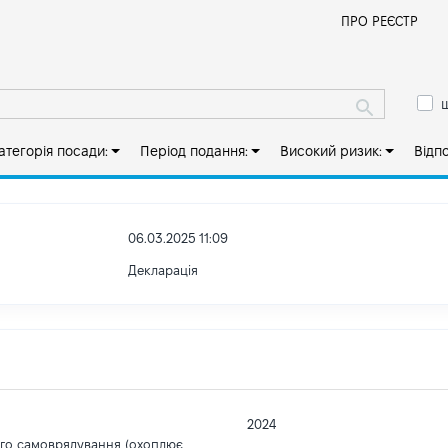
Й
ПРО РЕЄСТР
ш
атегорія посади:
Період подання:
Високий ризик:
Відп
06.03.2025 11:09
Декларація
2024
ого самоврядування (охоплює