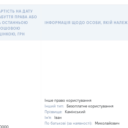
АРТІСТЬ НА ДАТУ
АБУТТЯ ПРАВА АБО
А ОСТАННЬОЮ
ІНФОРМАЦІЯ ЩОДО ОСОБИ, ЯКІЙ НАЛЕЖИ
РОШОВОЮ
ЦІНКОЮ, ГРН
Інше право користування
Інший тип:
Безоплатне користування
Прізвище:
Камінський
Ім'я:
Іван
По батькові (за наявності):
Миколайович
0000