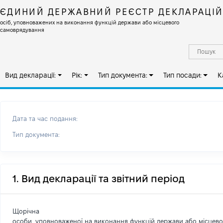
ЄДИНИЙ ДЕРЖАВНИЙ РЕЄСТР ДЕКЛАРАЦІ
осіб, уповноважених на виконання функцій держави або місцевого
самоврядування
Вид декларації:
Рік:
Тип документа:
Тип посади:
К
Дата та час подання:
Тип документа:
1. Вид декларації та звітний період
Щорічна
особи, уповноваженої на виконання функцій держави або місцев