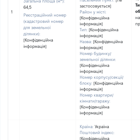
Населений пункт:
[Не
Загальна площа (м
):
Ти
застосовується]
64,5
об
1
Район у місті:
Реєстраційний номер
на
[Конфіденційна
(кадастровий номер
інформація]
пр
для земельної
Тип:
[Конфіденційна
ділянки):
інформація]
[Конфіденційна
Назва:
[Конфіденційна
інформація]
інформація]
Номер будинку/
земельної ділянки:
[Конфіденційна
інформація]
Номер корпусу/секції/
блоку:
[Конфіденційна
інформація]
Номер квартири/
кімнати/гаражу:
[Конфіденційна
інформація]
Країна:
Україна
Поштовий індекс:
[Конфіденційна