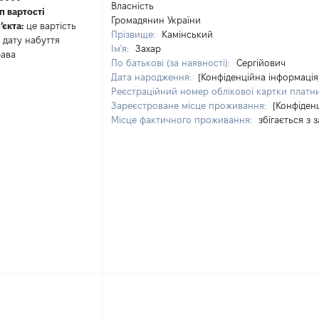
Власність
п вартості
Громадянин України
ʼєкта:
це вартість
Прізвище:
Камінський
 дату набуття
Ім'я:
Захар
ава
По батькові (за наявності):
Сергійович
Дата народження:
[Конфіденційна інформація
Реєстраційний номер облікової картки платни
Зареєстроване місце проживання:
[Конфіден
Місце фактичного проживання:
збігається з