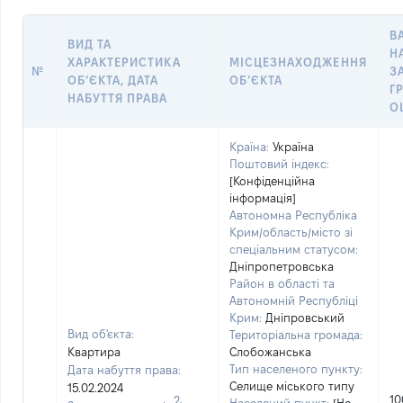
В
ВИД ТА
Н
ХАРАКТЕРИСТИКА
МІСЦЕЗНАХОДЖЕННЯ
№
З
ОБʼЄКТА, ДАТА
ОБʼЄКТА
Г
НАБУТТЯ ПРАВА
О
Країна:
Україна
Поштовий індекс:
[Конфіденційна
інформація]
Автономна Республіка
Крим/область/місто зі
спеціальним статусом:
Дніпропетровська
Район в області та
Автономній Республіці
Крим:
Дніпровський
Вид об'єкта:
Територіальна громада:
Квартира
Слобожанська
Тип населеного пункту:
Дата набуття права:
Селище міського типу
15.02.2024
10
2