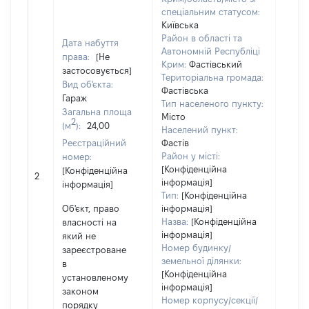
спеціальним статусом:
Київська
Район в області та
Дата набуття
Автономній Республіці
права:
[Не
Крим:
Фастівський
застосовується]
Територіальна громада:
Вид об'єкта:
Фастівська
Гараж
Тип населеного пункту:
Загальна площа
Об'єк
Місто
2
(м
):
24,00
повні
Населений пункт:
Реєстраційний
Фастів
частк
Район у місті:
номер:
побу
[Конфіденційна
[Конфіденційна
матер
2
інформація]
інформація]
за ко
Тип:
[Конфіденційна
суб'є
Об'єкт, право
інформація]
декл
Назва:
[Конфіденційна
власності на
або ч
інформація]
який не
його с
Номер будинку/
зареєстроване
земельної ділянки:
в
[Конфіденційна
установленому
інформація]
законом
Номер корпусу/секції/
порядку