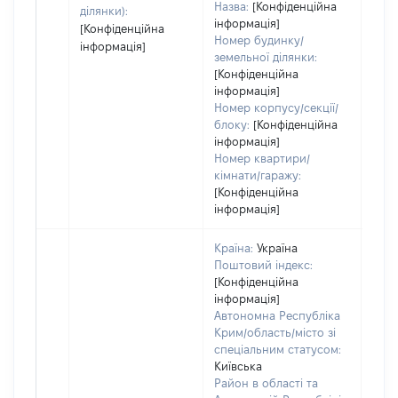
Назва:
[Конфіденційна
ділянки):
інформація]
[Конфіденційна
Номер будинку/
інформація]
земельної ділянки:
[Конфіденційна
інформація]
Номер корпусу/секції/
блоку:
[Конфіденційна
інформація]
Номер квартири/
кімнати/гаражу:
[Конфіденційна
інформація]
Країна:
Україна
Поштовий індекс:
[Конфіденційна
інформація]
Автономна Республіка
Крим/область/місто зі
спеціальним статусом:
Київська
Район в області та