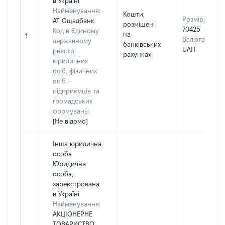
в Україні
Найменування:
Кошти,
Розмір:
АТ Ощадбанк
розміщені
70425
Код в Єдиному
на
1
Валюта:
державному
банківських
UAH
реєстрі
рахунках
юридичних
осіб, фізичних
осіб –
підприємців та
громадських
формувань:
[Не відомо]
Інша юридична
особа
Юридична
особа,
зареєстрована
в Україні
Найменування:
АКЦІОНЕРНЕ
ТОВАРИСТВО