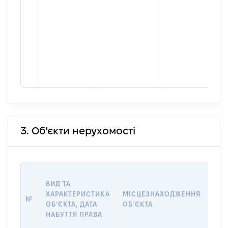
3. Об'єкти нерухомості
ВАР
ВИД ТА
ДАТ
ХАРАКТЕРИСТИКА
МІСЦЕЗНАХОДЖЕННЯ
ПРА
№
ОБʼЄКТА, ДАТА
ОБʼЄКТА
ОС
НАБУТТЯ ПРАВА
ГР
ОЦІ