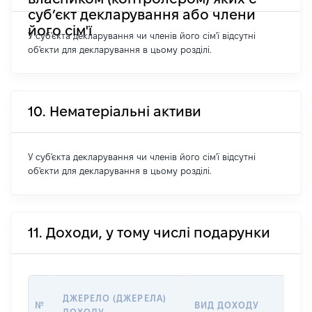
суб’єкт декларування або члени
його сім'ї
У суб'єкта декларування чи членів його сім'ї відсутні
об'єкти для декларування в цьому розділі.
10. Нематеріальні активи
У суб'єкта декларування чи членів його сім'ї відсутні
об'єкти для декларування в цьому розділі.
11. Доходи, у тому числі подарунки
РОЗ
ДЖЕРЕЛО (ДЖЕРЕЛА)
№
ВИД ДОХОДУ
(ВАР