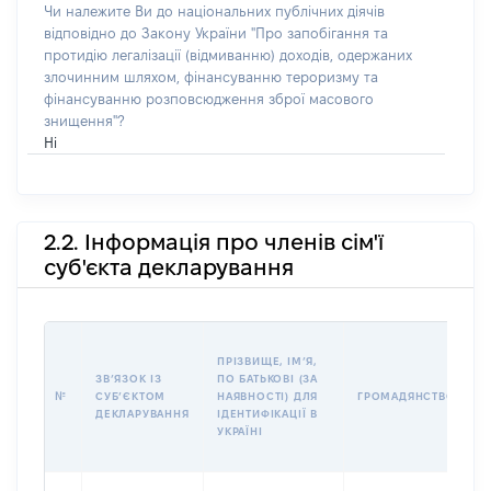
Чи належите Ви до національних публічних діячів
відповідно до Закону України "Про запобігання та
протидію легалізації (відмиванню) доходів, одержаних
злочинним шляхом, фінансуванню тероризму та
фінансуванню розповсюдження зброї масового
знищення"?
Ні
2.2. Інформація про членів сім'ї
суб'єкта декларування
П
ПРІЗВИЩЕ, ІМʼЯ,
Б
ЗВʼЯЗОК ІЗ
ПО БАТЬКОВІ (ЗА
І
№
СУБʼЄКТОМ
НАЯВНОСТІ) ДЛЯ
ГРОМАДЯНСТВО
М
ДЕКЛАРУВАННЯ
ІДЕНТИФІКАЦІЇ В
УКРАЇНІ