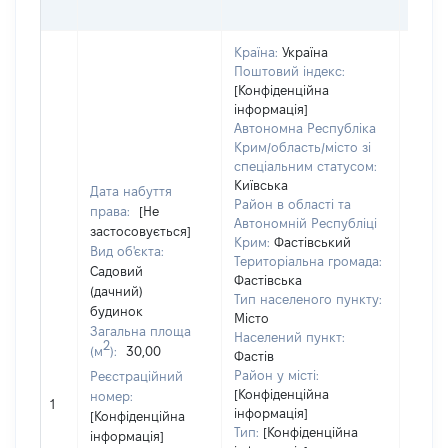
Країна:
Україна
Поштовий індекс:
[Конфіденційна
інформація]
Автономна Республіка
Крим/область/місто зі
спеціальним статусом:
Київська
Дата набуття
Район в області та
права:
[Не
Автономній Республіці
застосовується]
Крим:
Фастівський
Вид об'єкта:
Територіальна громада:
Садовий
Фастівська
(дачний)
Тип населеного пункту:
будинок
Об'єк
Місто
Загальна площа
повні
Населений пункт:
2
(м
):
30,00
Фастів
частк
Район у місті:
Реєстраційний
побу
[Конфіденційна
номер:
матер
1
інформація]
[Конфіденційна
за ко
Тип:
[Конфіденційна
інформація]
суб'є