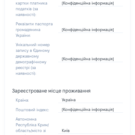
[Конфіденційна інформація]
картки платника
податків (за
наявності):
Реквізити паспорта
[Конфіденційна інформація]
громадянина
України:
Унікальний номер
запису в Єдиному
державному
[Конфіденційна інформація]
демографічному
реєстрі (за
наявності):
Зареєстроване місце проживання
Україна
Країна:
[Конфіденційна інформація]
Поштовий індекс:
Автономна
Республіка Крим/
Київ
область/місто зі