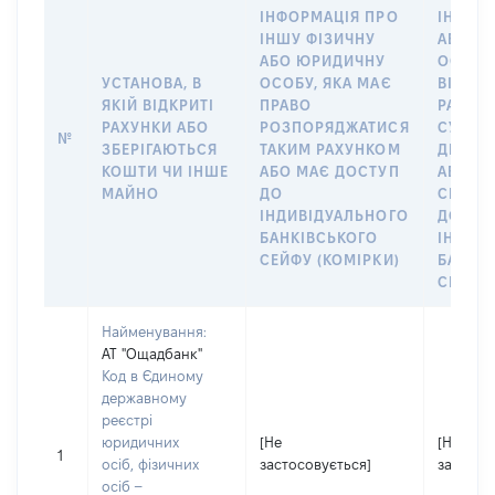
ІНФОРМАЦІЯ ПРО
ІНШУ 
ІНШУ ФІЗИЧНУ
АБО Ю
АБО ЮРИДИЧНУ
ОСОБУ,
УСТАНОВА, В
ОСОБУ, ЯКА МАЄ
ВІДКР
ЯКІЙ ВІДКРИТІ
ПРАВО
РАХУНО
РАХУНКИ АБО
РОЗПОРЯДЖАТИСЯ
СУБ’ЄК
№
ЗБЕРІГАЮТЬСЯ
ТАКИМ РАХУНКОМ
ДЕКЛА
КОШТИ ЧИ ІНШЕ
АБО МАЄ ДОСТУП
АБО ЧЛ
МАЙНО
ДО
СІМ’Ї 
ІНДИВІДУАЛЬНОГО
ДОГОВ
БАНКІВСЬКОГО
ІНДИВ
СЕЙФУ (КОМІРКИ)
БАНКІ
СЕЙФУ 
Найменування:
АТ "Ощадбанк"
Код в Єдиному
державному
реєстрі
юридичних
[Не
[Не
1
осіб, фізичних
застосовується]
застосо
осіб –