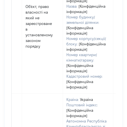
інформація]
декл
Назва:
[Конфіденційна
Об'єкт, право
або ч
інформація]
власності на
його с
Номер будинку/
який не
земельної ділянки:
зареєстроване
[Конфіденційна
в
інформація]
установленому
Номер корпусу/секції/
законом
блоку:
[Конфіденційна
порядку
інформація]
Номер квартири/
кімнати/гаражу:
[Конфіденційна
інформація]
Кадастровий номер:
[Конфіденційна
інформація]
Країна:
Україна
Поштовий індекс:
[Конфіденційна
інформація]
Автономна Республіка
Крим/область/місто зі