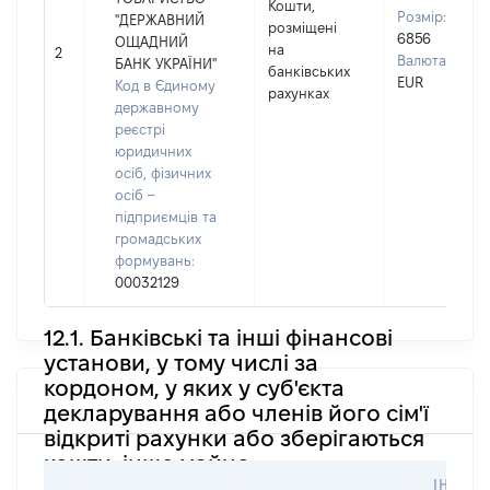
Кошти,
Розмір:
"ДЕРЖАВНИЙ
розміщені
6856
ОЩАДНИЙ
на
2
Валюта:
БАНК УКРАЇНИ"
банківських
EUR
Код в Єдиному
рахунках
державному
реєстрі
юридичних
осіб, фізичних
осіб –
підприємців та
громадських
формувань:
00032129
12.1. Банківські та інші фінансові
установи, у тому числі за
кордоном, у яких у суб'єкта
декларування або членів його сім'ї
відкриті рахунки або зберігаються
кошти, інше майно
ІНФОР