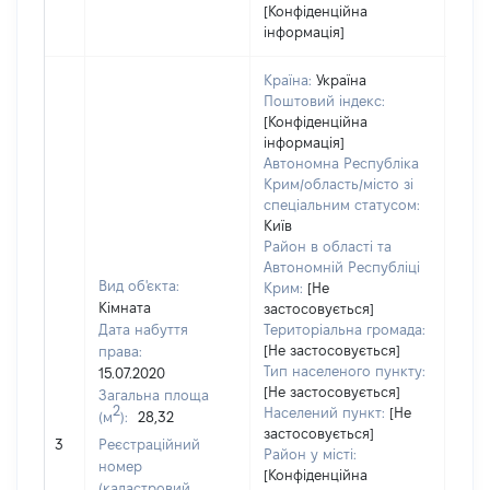
[Конфіденційна
інформація]
Країна:
Україна
Поштовий індекс:
[Конфіденційна
інформація]
Автономна Республіка
Крим/область/місто зі
спеціальним статусом:
Київ
Район в області та
Автономній Республіці
Вид об'єкта:
Крим:
[Не
Кімната
застосовується]
Дата набуття
Територіальна громада:
[Не застосовується]
права:
Тип населеного пункту:
15.07.2020
[Не застосовується]
Загальна площа
3
2
Населений пункт:
[Не
(м
):
28,32
Тип 
застосовується]
обʼє
3
Реєстраційний
Район у місті:
варт
номер
[Конфіденційна
набу
(кадастровий