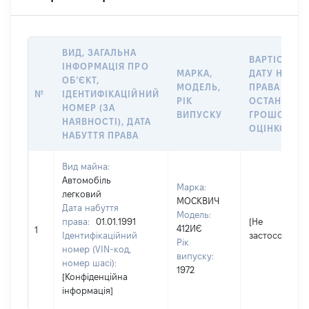
ВИД, ЗАГАЛЬНА
ВАРТІСТЬ Н
ІНФОРМАЦІЯ ПРО
МАРКА,
ДАТУ НАБУТ
ОБʼЄКТ,
МОДЕЛЬ,
ПРАВА АБО 
№
ІДЕНТИФІКАЦІЙНИЙ
РІК
ОСТАННЬО
НОМЕР (ЗА
ВИПУСКУ
ГРОШОВОЮ
НАЯВНОСТІ), ДАТА
ОЦІНКОЮ, Г
НАБУТТЯ ПРАВА
Вид майна:
Автомобіль
Марка:
легковий
МОСКВИЧ
Дата набуття
Модель:
права:
01.01.1991
[Не
412ИЄ
1
Ідентифікаційний
застосовуєть
Рік
номер (VIN-код,
випуску:
номер шасі):
1972
[Конфіденційна
інформація]