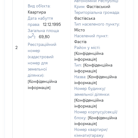
Автономній Республіці
Вид об'єкта:
Крим:
Фастівський
Квартира
Територіальна громада:
Дата набуття
Фастівська
Тип населеного пункту:
права:
12.12.1995
Місто
Загальна площа
2
Населений пункт:
(м
):
69,80
Фастів
[Не
Реєстраційний
2
Район у місті:
заст
номер
[Конфіденційна
(кадастровий
інформація]
номер для
Тип:
[Конфіденційна
земельної
інформація]
ділянки):
Назва:
[Конфіденційна
[Конфіденційна
інформація]
інформація]
Номер будинку/
земельної ділянки:
[Конфіденційна
інформація]
Номер корпусу/секції/
блоку:
[Конфіденційна
інформація]
Номер квартири/
кімнати/гаражу: