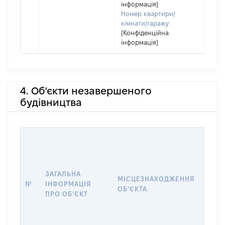
інформація]
Номер квартири/
кімнати/гаражу:
[Конфіденційна
інформація]
4. Об'єкти незавершеного
будівництва
ЗАГАЛЬНА
ПІДС
МІСЦЕЗНАХОДЖЕННЯ
№
ІНФОРМАЦІЯ
ДЕК
ОБʼЄКТА
ПРО ОБʼЄКТ
ОБʼЄ