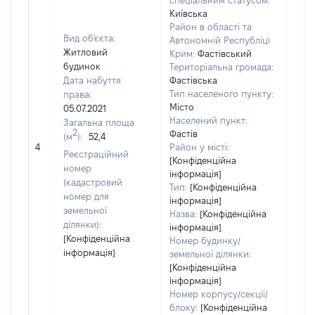
спеціальним статусом:
Київська
Район в області та
Вид об'єкта:
Автономній Республіці
Житловий
Крим:
Фастівський
будинок
Територіальна громада:
Дата набуття
Фастівська
Тип населеного пункту:
права:
Місто
05.07.2021
2153
Населений пункт:
Загальна площа
Тип 
2
Фастів
(м
):
52,4
обʼє
4
Район у місті:
Реєстраційний
варт
[Конфіденційна
номер
інформація]
набу
(кадастровий
Тип:
[Конфіденційна
номер для
інформація]
земельної
Назва:
[Конфіденційна
ділянки):
інформація]
[Конфіденційна
Номер будинку/
інформація]
земельної ділянки:
[Конфіденційна
інформація]
Номер корпусу/секції/
блоку:
[Конфіденційна