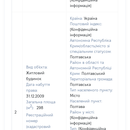
[Конфіденційна
інформація]
Країна:
Україна
Поштовий індекс:
[Конфіденційна
інформація]
Автономна Республіка
Крим/область/місто зі
спеціальним статусом:
Полтавська
Район в області та
Вид об'єкта:
Автономній Республіці
Житловий
Крим:
Полтавський
будинок
Територіальна громада:
Дата набуття
Полтавська
Тип населеного пункту:
права:
Місто
31.12.2009
Населений пункт:
Загальна площа
2
Полтава
(м
):
298
[Не 
2
Район у місті:
Реєстраційний
[Конфіденційна
номер
інформація]
(кадастровий
Тип:
[Конфіденційна