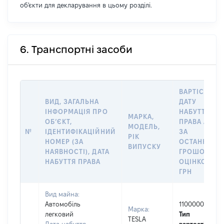
об'єкти для декларування в цьому розділі.
6. Транспортні засоби
ВАРТІСТЬ Н
ВИД, ЗАГАЛЬНА
ДАТУ
ІНФОРМАЦІЯ ПРО
НАБУТТЯ
МАРКА,
ОБʼЄКТ,
ПРАВА АБО
МОДЕЛЬ,
№
ІДЕНТИФІКАЦІЙНИЙ
ЗА
РІК
НОМЕР (ЗА
ОСТАННЬО
ВИПУСКУ
НАЯВНОСТІ), ДАТА
ГРОШОВОЮ
НАБУТТЯ ПРАВА
ОЦІНКОЮ,
ГРН
Вид майна:
Автомобіль
1100000
Марка:
легковий
Тип
TESLA