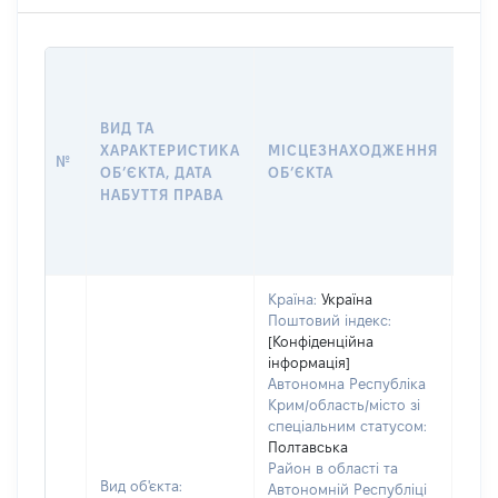
ВАР
ДАТ
НАБ
ВИД ТА
ПРА
ХАРАКТЕРИСТИКА
МІСЦЕЗНАХОДЖЕННЯ
№
ЗА
ОБʼЄКТА, ДАТА
ОБʼЄКТА
ОС
НАБУТТЯ ПРАВА
ГР
ОЦІ
ГРН
Країна:
Україна
Поштовий індекс:
[Конфіденційна
інформація]
Автономна Республіка
Крим/область/місто зі
спеціальним статусом:
Полтавська
Район в області та
Вид об'єкта:
Автономній Республіці