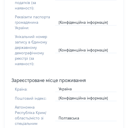
податків (за
наявності):
Реквізити паспорта
[Конфіденційна інформація]
громадянина
України:
Унікальний номер
запису в Єдиному
державному
[Конфіденційна інформація]
демографічному
реєстрі (за
наявності):
Зареєстроване місце проживання
Україна
Країна:
[Конфіденційна інформація]
Поштовий індекс:
Автономна
Республіка Крим/
Полтавська
область/місто зі
спеціальним