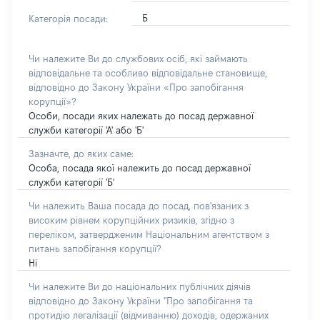
Б
Категорія посади:
Чи належите Ви до службових осіб, які займають
відповідальне та особливо відповідальне становище,
відповідно до Закону України «Про запобігання
корупції»?
Особи, посади яких належать до посад державної
служби категорії 'А' або 'Б'
Зазначте, до яких саме:
Особа, посада якої належить до посад державної
служби категорії 'Б'
Чи належить Ваша посада до посад, пов'язаних з
високим рівнем корупційних ризиків, згідно з
переліком, затвердженим Національним агентством з
питань запобігання корупції?
Ні
Чи належите Ви до національних публічних діячів
відповідно до Закону України "Про запобігання та
протидію легалізації (відмиванню) доходів, одержаних