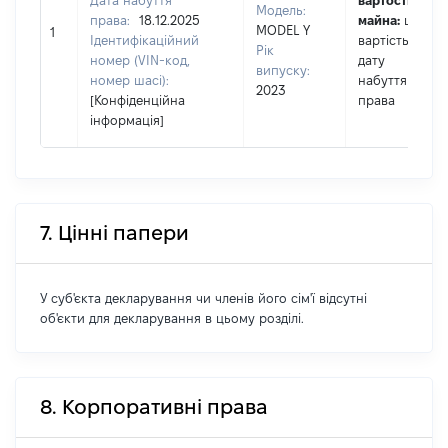
Дата набуття
вартості
Модель:
права:
18.12.2025
майна:
це
MODEL Y
1
Ідентифікаційний
вартість на
Рік
номер (VIN-код,
дату
випуску:
номер шасі):
набуття
2023
[Конфіденційна
права
інформація]
7. Цінні папери
У суб'єкта декларування чи членів його сім'ї відсутні
об'єкти для декларування в цьому розділі.
8. Корпоративні права