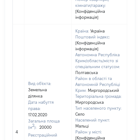
кімнати/гаражу:
[Конфіденційна
інформація]
Країна:
Україна
Поштовий індекс:
[Конфіденційна
інформація]
Автономна Республіка
Крим/область/місто зі
спеціальним статусом:
Полтавська
Район в області та
Вид об'єкта:
Автономній Республіці
Земельна
Крим:
Миргородський
ділянка
Територіальна громада:
Дата набуття
Миргородська
Тип населеного пункту:
права:
Село
17.02.2020
Населений пункт:
Загальна площа
2
Мальці
(м
):
20000
[Не 
4
Район у місті:
Реєстраційний
[Конфіденційна