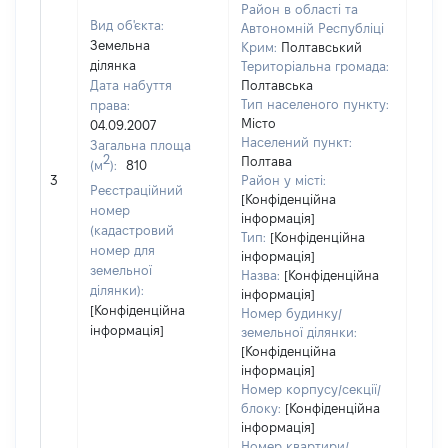
Район в області та
Вид об'єкта:
Автономній Республіці
Земельна
Крим:
Полтавський
ділянка
Територіальна громада:
Дата набуття
Полтавська
Тип населеного пункту:
права:
Місто
04.09.2007
Населений пункт:
Загальна площа
2
Полтава
(м
):
810
[Не 
3
Район у місті:
Реєстраційний
[Конфіденційна
номер
інформація]
(кадастровий
Тип:
[Конфіденційна
номер для
інформація]
земельної
Назва:
[Конфіденційна
ділянки):
інформація]
[Конфіденційна
Номер будинку/
інформація]
земельної ділянки:
[Конфіденційна
інформація]
Номер корпусу/секції/
блоку:
[Конфіденційна
інформація]
Номер квартири/