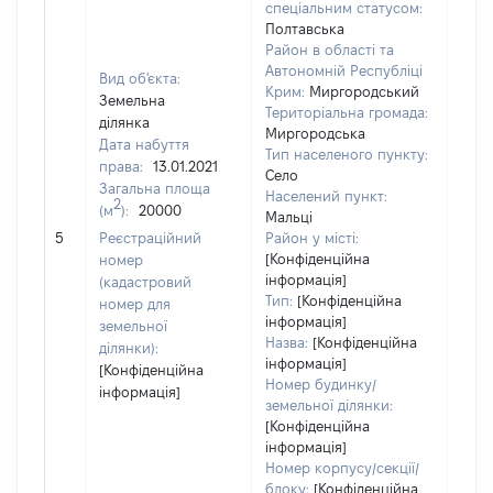
спеціальним статусом:
Полтавська
Район в області та
Автономній Республіці
Вид об'єкта:
Крим:
Миргородський
Земельна
Територіальна громада:
ділянка
Миргородська
Дата набуття
Тип населеного пункту:
права:
13.01.2021
Село
Загальна площа
Населений пункт:
2
(м
):
20000
Мальці
[Не 
5
Реєстраційний
Район у місті:
[Конфіденційна
номер
інформація]
(кадастровий
Тип:
[Конфіденційна
номер для
інформація]
земельної
Назва:
[Конфіденційна
ділянки):
інформація]
[Конфіденційна
Номер будинку/
інформація]
земельної ділянки:
[Конфіденційна
інформація]
Номер корпусу/секції/
блоку:
[Конфіденційна