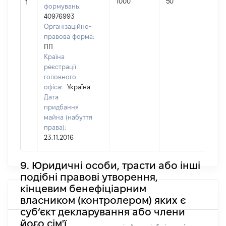
1000
50
П
1
формувань:
40976993
Організаційно-
правова форма:
ПП
Країна
реєстрації
головного
офіса:
Україна
Дата
придбання
майна (набуття
права):
23.11.2016
9. Юридичні особи, трасти або інші
подібні правові утворення,
кінцевим бенефіціарним
власником (контролером) яких є
суб’єкт декларування або члени
його сім'ї