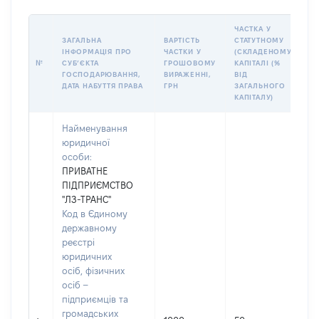
ЧАСТКА У
ЗАГАЛЬНА
ВАРТІСТЬ
СТАТУТНОМУ
І
ІНФОРМАЦІЯ ПРО
ЧАСТКИ У
(СКЛАДЕНОМУ)
П
№
СУБʼЄКТА
ГРОШОВОМУ
КАПІТАЛІ (%
К
ГОСПОДАРЮВАННЯ,
ВИРАЖЕННІ,
ВІД
П
ДАТА НАБУТТЯ ПРАВА
ГРН
ЗАГАЛЬНОГО
У
КАПІТАЛУ)
Найменування
юридичної
особи:
ПРИВАТНЕ
ПІДПРИЄМСТВО
"ЛЗ-ТРАНС"
Код в Єдиному
державному
реєстрі
юридичних
осіб, фізичних
осіб –
підприємців та
громадських