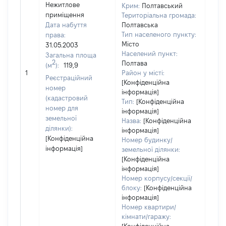
Нежитлове
Крим:
Полтавський
приміщення
Територіальна громада:
Дата набуття
Полтавська
Тип населеного пункту:
права:
830
Місто
31.05.2003
Тип
Населений пункт:
Загальна площа
варт
2
Полтава
(м
):
119,9
обʼє
1
Район у місті:
варт
Реєстраційний
[Конфіденційна
дату
номер
інформація]
набу
(кадастровий
Тип:
[Конфіденційна
пра
номер для
інформація]
земельної
Назва:
[Конфіденційна
ділянки):
інформація]
[Конфіденційна
Номер будинку/
інформація]
земельної ділянки:
[Конфіденційна
інформація]
Номер корпусу/секції/
блоку:
[Конфіденційна
інформація]
Номер квартири/
кімнати/гаражу: