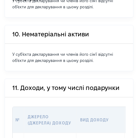
У суб'єкта декларування чи членів його сім'ї відсутні
об'єкти для декларування в цьому розділі.
10. Нематеріальні активи
У суб'єкта декларування чи членів його сім'ї відсутні
об'єкти для декларування в цьому розділі.
11. Доходи, у тому числі подарунки
РОЗ
ДЖЕРЕЛО
№
ВИД ДОХОДУ
(ВАР
(ДЖЕРЕЛА) ДОХОДУ
ГРН