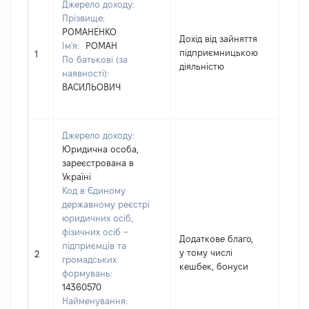
Джерело доходу:
Прізвище:
РОМАНЕНКО
Дохід від зайняття
Ім'я:
РОМАН
підприємницькою
1156
1
По батькові (за
діяльністю
наявності):
ВАСИЛЬОВИЧ
Джерело доходу:
Юридична особа,
зареєстрована в
Україні
Код в Єдиному
державному реєстрі
юридичних осіб,
фізичних осіб –
Додаткове благо,
підприємців та
у тому числі
1416
2
громадських
кешбек, бонуси
формувань:
14360570
Найменування: