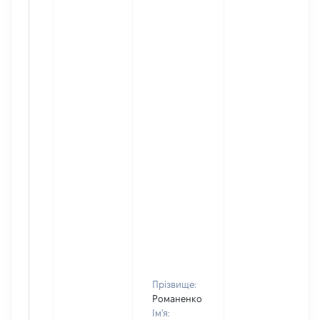
Прізвище:
Романенко
Ім'я: