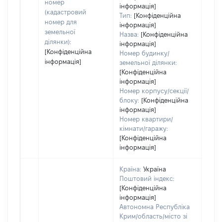
номер
інформація]
(кадастровий
Тип:
[Конфіденційна
номер для
інформація]
земельної
Назва:
[Конфіденційна
ділянки):
інформація]
[Конфіденційна
Номер будинку/
інформація]
земельної ділянки:
[Конфіденційна
інформація]
Номер корпусу/секції/
блоку:
[Конфіденційна
інформація]
Номер квартири/
кімнати/гаражу:
[Конфіденційна
інформація]
Країна:
Україна
Поштовий індекс:
[Конфіденційна
інформація]
Автономна Республіка
Крим/область/місто зі