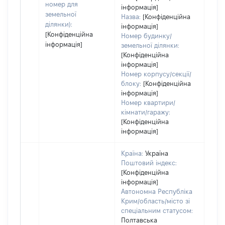
номер для
інформація]
земельної
Назва:
[Конфіденційна
ділянки):
інформація]
[Конфіденційна
Номер будинку/
інформація]
земельної ділянки:
[Конфіденційна
інформація]
Номер корпусу/секції/
блоку:
[Конфіденційна
інформація]
Номер квартири/
кімнати/гаражу:
[Конфіденційна
інформація]
Країна:
Україна
Поштовий індекс:
[Конфіденційна
інформація]
Автономна Республіка
Крим/область/місто зі
спеціальним статусом:
Полтавська