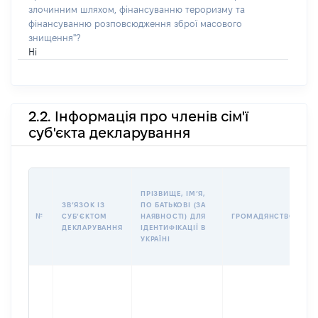
злочинним шляхом, фінансуванню тероризму та
фінансуванню розповсюдження зброї масового
знищення"?
Ні
2.2. Інформація про членів сім'ї
суб'єкта декларування
П
ПРІЗВИЩЕ, ІМʼЯ,
Б
ЗВʼЯЗОК ІЗ
ПО БАТЬКОВІ (ЗА
І
№
СУБʼЄКТОМ
НАЯВНОСТІ) ДЛЯ
ГРОМАДЯНСТВО
М
ДЕКЛАРУВАННЯ
ІДЕНТИФІКАЦІЇ В
УКРАЇНІ