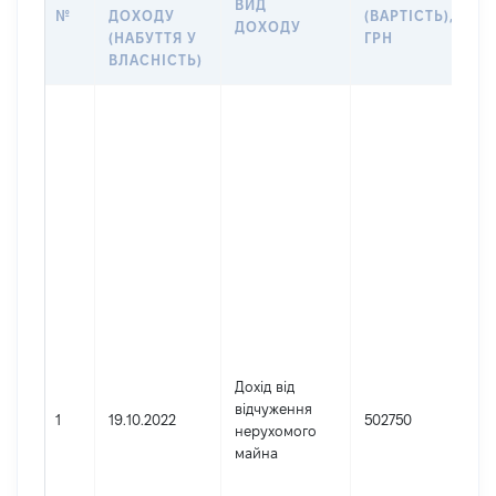
ВИД
П
№
ДОХОДУ
(ВАРТІСТЬ),
ДОХОДУ
(
(НАБУТТЯ У
ГРН
Д
ВЛАСНІСТЬ)
Д
Г
У
П
К
Ім
П
н
Я
Д
н
[
і
Дохід від
П
відчуження
1
19.10.2022
502750
н
нерухомого
[
майна
і
З