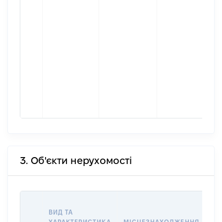
м
п
[
і
М
ф
п
з
з
м
п
3. Об'єкти нерухомості
ВА
ВИД ТА
НА