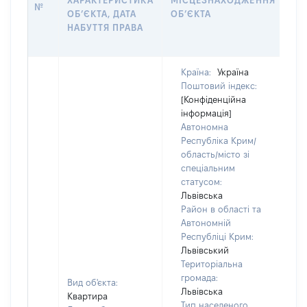
ХАРАКТЕРИСТИКА
МІСЦЕЗНАХОДЖЕННЯ
НА
№
ОБ’ЄКТА, ДАТА
ОБ’ЄКТА
ПР
НАБУТТЯ ПРАВА
ВЛ
ГР
Країна:
Україна
Поштовий індекс:
[Конфіденційна
інформація]
Автономна
Республіка Крим/
область/місто зі
спеціальним
статусом:
Львівська
Район в області та
Автономній
Республіці Крим:
Львівський
Територіальна
громада:
Вид об'єкта:
Львівська
Квартира
Тип населеного