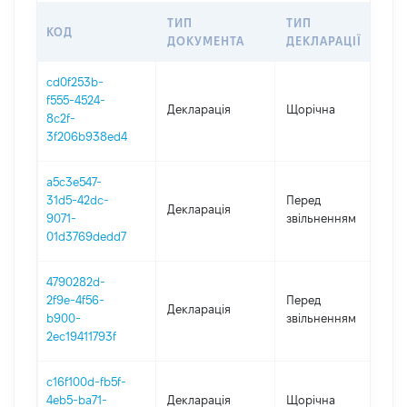
ТИП
ТИП
КОД
П
ДОКУМЕНТА
ДЕКЛАРАЦІЇ
cd0f253b-
f555-4524-
Декларація
Щорічна
2
8c2f-
3f206b938ed4
a5c3e547-
07
31d5-42dc-
Перед
Декларація
-
9071-
звільненням
03
01d3769dedd7
4790282d-
01
2f9e-4f56-
Перед
Декларація
-
b900-
звільненням
06
2ec19411793f
c16f100d-fb5f-
4eb5-ba71-
Декларація
Щорічна
2