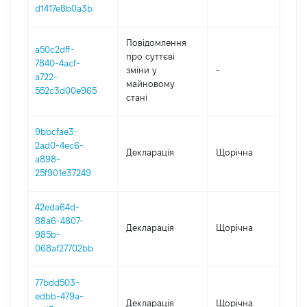
d1417e8b0a3b
Повідомлення
a50c2dff-
про суттєві
7840-4acf-
зміни y
-
2
a722-
майновому
552c3d00e965
стані
9bbcfae3-
2ad0-4ec6-
Декларація
Щорічна
2
a898-
25f901e37249
42eda64d-
88a6-4807-
Декларація
Щорічна
2
985b-
068af27702bb
77bdd503-
edbb-479a-
Декларація
Щорічна
2