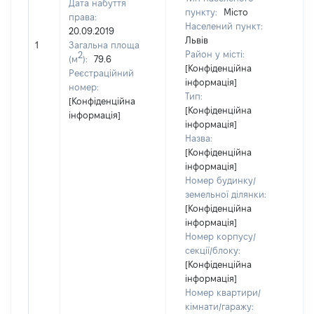
Дата набуття
пункту:
Місто
права:
Населений пункт:
20.09.2019
Львів
1
Загальна площа
10
Район у місті:
2
(м
):
79.6
[Конфіденційна
Реєстраційний
інформація]
номер:
Тип:
[Конфіденційна
[Конфіденційна
інформація]
інформація]
Назва:
[Конфіденційна
інформація]
Номер будинку/
земельної ділянки:
[Конфіденційна
інформація]
Номер корпусу/
секції/блоку:
[Конфіденційна
інформація]
Номер квартири/
кімнати/гаражу: